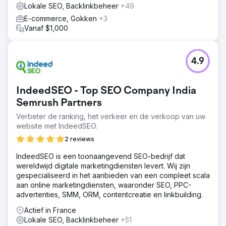
voor de meeste zoekwoorden voor dit project op de
Lokale SEO, Backlinkbeheer
+49
eerste positie in Google te staan.
E-commerce, Gokken
+3
Vanaf $1,000
Naar bureaupagina
4.9
IndeedSEO - Top SEO Company India
Semrush Partners
Verbeter de ranking, het verkeer en de verkoop van uw
website met IndeedSEO.
2 reviews
IndeedSEO is een toonaangevend SEO-bedrijf dat
wereldwijd digitale marketingdiensten levert. Wij zijn
gespecialiseerd in het aanbieden van een compleet scala
aan online marketingdiensten, waaronder SEO, PPC-
advertenties, SMM, ORM, contentcreatie en linkbuilding.
Actief in France
Lokale SEO, Backlinkbeheer
+51