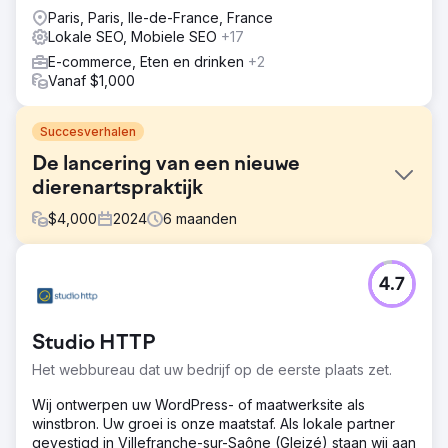
Paris, Paris, Ile-de-France, France
Lokale SEO, Mobiele SEO
+17
E-commerce, Eten en drinken
+2
Vanaf $1,000
Succesverhalen
De lancering van een nieuwe
dierenartspraktijk
$
4,000
2024
6
maanden
Uitdaging
4.7
The Mewes Vets is een gevestigde onafhankelijke,
prijswinnende dierenarts gevestigd in Haywards Heath en
Rottingdean, die de lokale gemeenschap bedient die
Studio HTTP
zich inzet om huisdieren de best mogelijke zorg te
bieden. Ze benaderden ons om te helpen bij het lanceren
Het webbureau dat uw bedrijf op de eerste plaats zet.
van een nieuwe praktijk in Peacehaven. We hebben een
volledige audit uitgevoerd van hun digitale media en
Wij ontwerpen uw WordPress- of maatwerksite als
hebben gekeken naar traditionele promotiemethoden om
winstbron. Uw groei is onze maatstaf. Als lokale partner
de praktijk te lanceren.
gevestigd in Villefranche-sur-Saône (Gleizé) staan wij aan