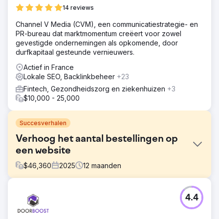
14 reviews
Channel V Media (CVM), een communicatiestrategie- en
PR-bureau dat marktmomentum creëert voor zowel
gevestigde ondernemingen als opkomende, door
durfkapitaal gesteunde vernieuwers.
Actief in France
Lokale SEO, Backlinkbeheer
+23
Fintech, Gezondheidszorg en ziekenhuizen
+3
$10,000 - 25,000
Succesverhalen
Verhoog het aantal bestellingen op
een website
$
46,360
2025
12
maanden
Uitdaging
4.4
Het ondersteunen van een e-commercebedrijf bij het
ontwikkelen van de verkoop van een breed
productassortiment.