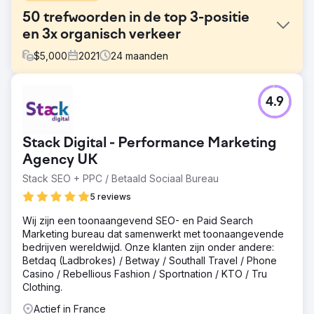
50 trefwoorden in de top 3-positie
en 3x organisch verkeer
$
5,000
2021
24
maanden
Uitdaging
4.9
Het bedrijf had problemen met zijn online zichtbaarheid
en trefwoordrangschikking. Groei van trefwoordpositie is
een cruciale metriek in zoekmachineoptimalisatie (SEO)
Stack Digital - Performance Marketing
die de mogelijkheid van een website weerspiegelt om
hoger te scoren op pagina's met zoekresultaten (SERP's)
Agency UK
voor een specifiek trefwoord
Stack SEO + PPC / Betaald Sociaal Bureau
Oplossing
5 reviews
We hebben de groei van de trefwoordpositie voor het
project 'South Bay Driving School' over de afgelopen 24
Wij zijn een toonaangevend SEO- en Paid Search
maanden, van september 2021 tot en met september
Marketing bureau dat samenwerkt met toonaangevende
2023, geanalyseerd en gewerkt aan GMB, On page SEO,
bedrijven wereldwijd. Onze klanten zijn onder andere:
Off page SEO en technische SEO. Ook hebben we
Betdaq (Ladbrokes) / Betway / Southall Travel / Phone
nieuwe strategieën ontwikkeld om het doel te bereiken.
Casino / Rebellious Fashion / Sportnation / KTO / Tru
Clothing.
Resultaat
De website heeft nu een belangrijke mijlpaal bereikt door
Actief in France