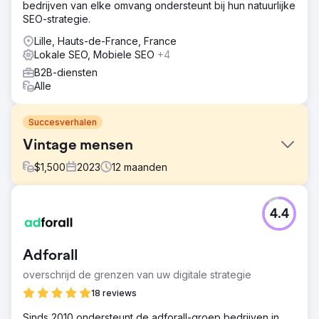
bedrijven van elke omvang ondersteunt bij hun natuurlijke
SEO-strategie.
Lille, Hauts-de-France, France
Lokale SEO, Mobiele SEO
+4
B2B-diensten
Alle
Succesverhalen
Vintage mensen
$
1,500
2023
12
maanden
Uitdaging
4.4
Jen nam in februari contact met ons op omdat ze moeite
had om op de eerste pagina van Google te komen en de
verkoop van haar Vintage Clothing stagneerde. Ze wilde
Adforall
op gelijke voet concurreren met bedrijven als Beyond
Retro en The Vintage Store Online.
overschrijd de grenzen van uw digitale strategie
Oplossing
18 reviews
Ons team zag dat de Vintage Folk homepage geen
Sinds 2010 ondersteunt de adforall-groep bedrijven in