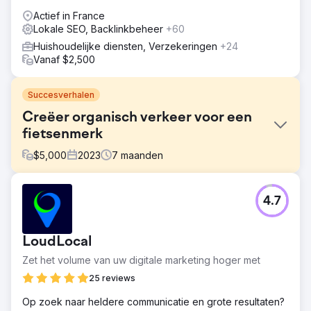
online gevonden willen worden.
Actief in France
Lokale SEO, Backlinkbeheer
+60
Huishoudelijke diensten, Verzekeringen
+24
Vanaf $2,500
Succesverhalen
Creëer organisch verkeer voor een
fietsenmerk
$
5,000
2023
7
maanden
Uitdaging
4.7
Een zeer beperkte aanwezigheid op Google, die alleen
afhankelijk was van de merk- of productnamen. Gebrek
aan zoekwoordstrategie. Zeer aanzienlijk commercieel
LoudLocal
ontwikkelingspotentieel, gebaseerd op de woorden van
de prospects van het merk.
Zet het volume van uw digitale marketing hoger met
Oplossing
25 reviews
Definitie van een relevante zoekwoordstrategie
Op zoek naar heldere communicatie en grote resultaten?
(“sterren”). Technische verbetering van de site in de