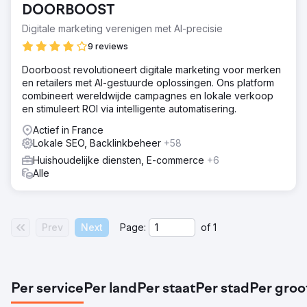
DOORBOOST
Oplossing
Digitale marketing verenigen met AI-precisie
Implementatie van een grootschalige SEO-strategie voor
de positionering van de gehele productcatalogus:
9 reviews
optimalisatie van categorieën, verrijking van
Doorboost revolutioneert digitale marketing voor merken
productpagina's en structurering van een samenhangend
en retailers met AI-gestuurde oplossingen. Ons platform
intern linknetwerk.
combineert wereldwijde campagnes en lokale verkoop
Resultaat
en stimuleert ROI via intelligente automatisering.
Het gekwalificeerde verkeer nam toe met een stijging
Actief in France
van het aantal bezoekers en een autoriteitsscore die
Lokale SEO, Backlinkbeheer
+58
steeg van 16 naar 19. Bovenal was er een omzetgroei van
+43,3%, gedreven door een toename van de
Huishoudelijke diensten, E-commerce
+6
gemiddelde besteding per klant en acquisitiekosten die
Alle
zes keer lager lagen dan de vastgestelde
maximumdrempel, wat de algehele winstgevendheid
aanzienlijk verbeterde.
Prev
Next
Page:
of
1
Naar bureaupagina
Per service
Per land
Per staat
Per stad
Per groo