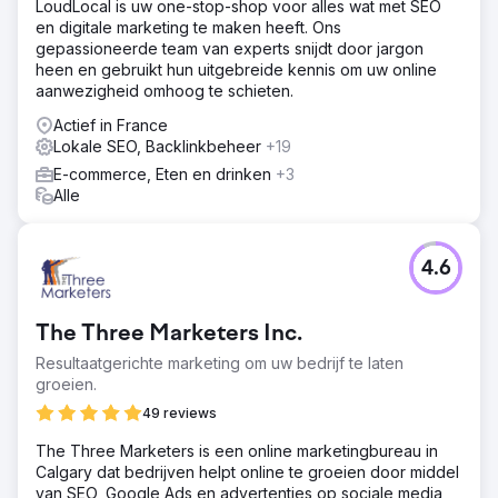
LoudLocal is uw one-stop-shop voor alles wat met SEO
eerste maand (snelheid, herstel van talrijke bugs, 404-
en digitale marketing te maken heeft. Ons
fouten, enz.) en vervolgens SEO-optimalisatie van de site
gepassioneerde team van experts snijdt door jargon
(metas, hn, alt, strategie, inhoud, enz.).
heen en gebruikt hun uitgebreide kennis om uw online
Resultaat
aanwezigheid omhoog te schieten.
Binnen 3 maanden aanwezig op de tweede pagina van
Actief in France
Google en vervolgens op de eerste pagina. Tenslotte
Lokale SEO, Backlinkbeheer
+19
nog drie maanden om de eerste drie plaatsen te
bereiken voor de meeste sterzoekwoorden.
E-commerce, Eten en drinken
+3
Alle
Naar bureaupagina
4.6
The Three Marketers Inc.
Resultaatgerichte marketing om uw bedrijf te laten
groeien.
49 reviews
The Three Marketers is een online marketingbureau in
Calgary dat bedrijven helpt online te groeien door middel
van SEO, Google Ads en advertenties op sociale media