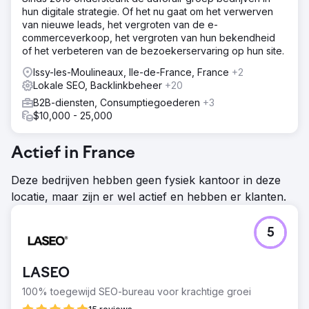
aanpasbare content had. Bovendien waren de metadata
hun digitale strategie. Of het nu gaat om het verwerven
erg slecht en was hun backlinkprofiel ook een beetje een
van nieuwe leads, het vergroten van de e-
puinhoop, dus dit bood ons de kans om zowel hun on-
commerceverkoop, het vergroten van hun bekendheid
page als off-page SEO-strategie te verbeteren.
of het verbeteren van de bezoekerservaring op hun site.
Resultaat
Issy-les-Moulineaux, Ile-de-France, France
+2
Sinds februari, toen we met deze campagne begonnen,
Lokale SEO, Backlinkbeheer
+20
is het ons team gelukt om Vintage Folk te laten groeien
van 93 organische pagina 1's op Google in februari naar
B2B-diensten, Consumptiegoederen
+3
506 op dit moment. Bovendien is de omzet uit organische
$10,000 - 25,000
zoekopdrachten meer dan verdubbeld!
Actief in France
Naar bureaupagina
Deze bedrijven hebben geen fysiek kantoor in deze
locatie, maar zijn er wel actief en hebben er klanten.
5
LASEO
100% toegewijd SEO-bureau voor krachtige groei