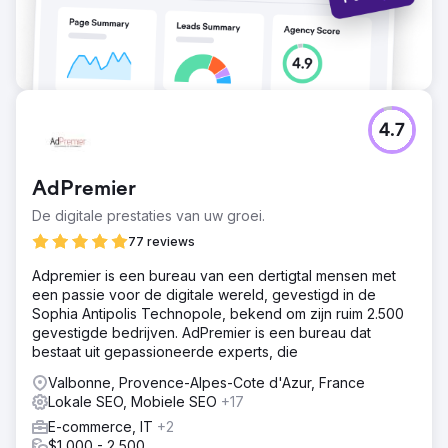
een toename van het organische verkeer met 11,5%. 23
Foldervragen In totaal werden 23 foldervragen
geregistreerd.
Naar bureaupagina
4.7
AdPremier
De digitale prestaties van uw groei.
77 reviews
Adpremier is een bureau van een dertigtal mensen met
een passie voor de digitale wereld, gevestigd in de
Sophia Antipolis Technopole, bekend om zijn ruim 2.500
gevestigde bedrijven. AdPremier is een bureau dat
bestaat uit gepassioneerde experts, die
Valbonne, Provence-Alpes-Cote d'Azur, France
Lokale SEO, Mobiele SEO
+17
E-commerce, IT
+2
$1,000 - 2,500