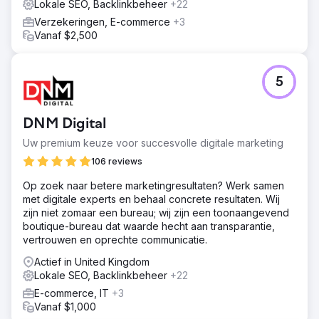
Lokale SEO, Backlinkbeheer
+22
Resultaat
Verzekeringen, E-commerce
+3
Binnen een tijdsbestek van 3 maanden begon de klant
Vanaf $2,500
een aantal van de trefwoorden te zien die op pagina 1
van Google stonden, en binnen no time begon het
verkeer een sprong te maken in de zoekconsole en
5
analytics. De klant is momenteel bij ons aan het werk en
genereert 300.000 maandelijkse organische bezoekers.
DNM Digital
Naar bureaupagina
Uw premium keuze voor succesvolle digitale marketing
106 reviews
Op zoek naar betere marketingresultaten? Werk samen
met digitale experts en behaal concrete resultaten. Wij
zijn niet zomaar een bureau; wij zijn een toonaangevend
boutique-bureau dat waarde hecht aan transparantie,
vertrouwen en oprechte communicatie.
Actief in United Kingdom
Lokale SEO, Backlinkbeheer
+22
E-commerce, IT
+3
Vanaf $1,000