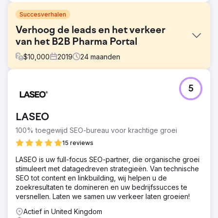
Succesverhalen
Verhoog de leads en het verkeer
van het B2B Pharma Portal
$
10,000
2019
24
maanden
Uitdaging
5
De klant kwam naar ons toe met het motief om leads te
krijgen van SEO. Het is een B2B farmaceutisch portaal dat
leads geeft aan hun farmaceutische partners. Maar de
LASEO
website is eerder niet goed geoptimaliseerd. Geen
content, geen data op categoriepagina's, geen blogs op
100% toegewijd SEO-bureau voor krachtige groei
de website en geen goede structuur.
15 reviews
Oplossing
LASEO is uw full-focus SEO-partner, die organische groei
Dus na het analyseren van de dingen kwamen we met
stimuleert met datagedreven strategieën. Van technische
perfecte oplossingen en het leverde de resultaten op.
SEO tot content en linkbuilding, wij helpen u de
We filterden alle problemen eruit en begonnen relevante
zoekresultaten te domineren en uw bedrijfssucces te
content toe te voegen volgens de categorie, planden
versnellen. Laten we samen uw verkeer laten groeien!
een WordPress-blog en implementeerden de
contentstrategieën met ON Page & OFF Page & Techincal
Actief in United Kingdom
SEO.