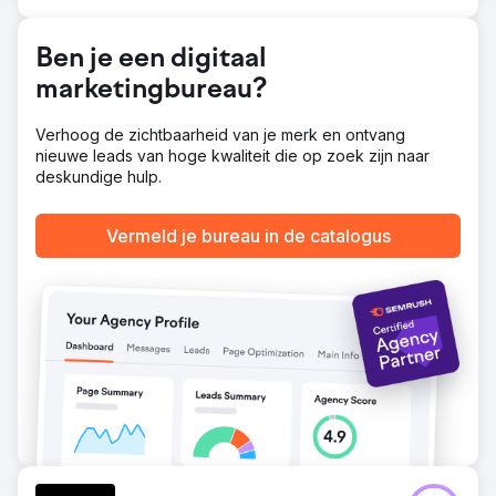
effectiever te crawlen. Vervolgens implementeerden we
een gerichte content- en linkbuildingstrategie: we
Ben je een digitaal
publiceerden nieuwe blogartikelen rond lokale en
intentiegedreven zoekwoorden, zoals 'beste
marketingbureau?
dakterrasrestaurants in Dubai' en 'locaties voor
bedrijfsevenementen bij mij in de buurt'.
Verhoog de zichtbaarheid van je merk en ontvang
nieuwe leads van hoge kwaliteit die op zoek zijn naar
Resultaat
deskundige hulp.
Binnen enkele maanden zag het restaurant een meetbare
groei: +3.100 organische bezoekers per maand in slechts
zes maanden. +1.100+ zoekwoordposities, waaronder 35
Vermeld je bureau in de catalogus
in de top 3 van Google.
Naar bureaupagina