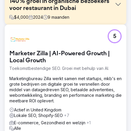
140% groei in organische bezoekers
voor restaurant in Dubai
$
4,000
2024
9
maanden
Uitdaging
5
Onze klant, een luxe restaurant in het centrum van Dubai,
had al een indrukwekkende locatie en een trouwe
klantenkring. Maar ondanks hun populariteit offline, waren
Marketer Zilla | AI-Powered Growth |
ze niet goed vindbaar waar het er het meest toe deed:
Google. We hebben direct een audit uitgevoerd en de
Local Growth
volgende problemen geconstateerd: Slechte
Toekomstbestendige SEO. Groei met behulp van AI.
zichtbaarheid voor lokale zoektermen zoals "rooftopbar
Dubai" en "privé-evenementenlocatie Dubai". Beperkte
Marketingbureau Zilla werkt samen met startups, mkb's en
of onvoldoende geoptimaliseerde websitecontent. Lage
grote bedrijven om digitale groei te versnellen door
domeinautoriteit en weinig backlinks.
middel van datagedreven SEO, betaalde advertenties,
webontwikkeling, branding en performance marketing die
Oplossing
meetbare ROI oplevert.
Voordat we aan de optimalisatie begonnen, voerden we
een uitgebreide SEO-audit uit om knelpunten in de
Actief in United Kingdom
prestaties en kansen voor snelle verbeteringen te
Lokale SEO, Shopify-SEO
+7
identificeren. We losten indexeringsproblemen op,
E-commerce, Gezondheid en welzijn
+1
optimaliseerden de laadsnelheid van pagina's en
Alle
verbeterden de interne links om Google te helpen de site