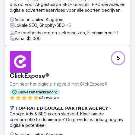
ons op voor AI-gestuurde SEO-services, PPC-services en
digitale advertentieservices voor alle soorten bedrijven.
Actief in United Kingdom
Lokale SEO, Shopify-SEO
+5
Gezondheidszorg en ziekenhuizen, E-commerce
+1
Vanaf $1,000
5
ClickExpose®
Domineer het digitale slagveld met ClickExpose®
Bewezen trackrecord
43 reviews
🏆 𝗧𝗢𝗣-𝗥𝗔𝗧𝗘𝗗 𝗚𝗢𝗢𝗚𝗟𝗘 𝗣𝗔𝗥𝗧𝗡𝗘𝗥 𝗔𝗚𝗘𝗡𝗖𝗬 -
Google Ads & SEO is een slagveld. Klaar om de
concurrentie te domineren? Ontgrendel vandaag nog uw
digitale potentieel!
Actief in United Kingdom