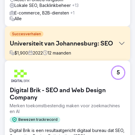
Lokale SEO, Backlinkbeheer
+13
E-commerce, B2B-diensten
+1
Alle
Succesverhalen
Universiteit van Johannesburg: SEO
$
1,900
2022
12
maanden
Uitdaging
5
Verbetering van de prestaties van de website in zijn
geheel.
Oplossing
Digital Brik - SEO and Web Design
Website audit en correctie van alles in overeenstemming
Company
met dit rapport op een doorlopende basis dagelijks.
Merken toekomstbestendig maken voor zoekmachines
Correctie van fouten, bijvoorbeeld, dubbele titeltags,
en AI
contentproblemen, 4xx-statuscode, geen omleidingen of
canoniek en correctie hiervan. Metabeschrijvingen
Bewezen trackrecord
toevoegen aan alles, om er maar een paar te noemen
Digital Brik is een resultaatgericht digitaal bureau dat SEO,
Resultaat