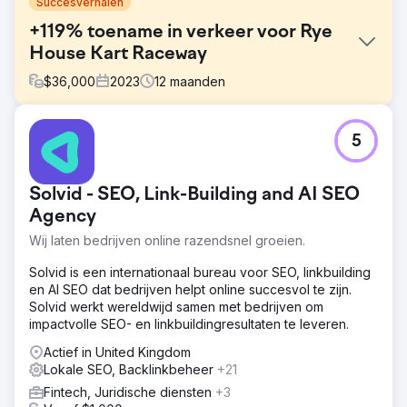
Succesverhalen
+119% toename in verkeer voor Rye
House Kart Raceway
$
36,000
2023
12
maanden
Uitdaging
5
Rye House Group kampte in juni 2023 met een
stagnerend verkeer van circa 10.000 bezoeken per
maand. Belangrijke doelen waren onder meer het
Solvid - SEO, Link-Building and AI SEO
verhogen van het verkeer, het verbeteren van de
rankings, het diversifiëren van backlinks en het vergroten
Agency
van de domeinautoriteit te midden van de hevige
Wij laten bedrijven online razendsnel groeien.
concurrentie in de kartindustrie.
Solvid is een internationaal bureau voor SEO, linkbuilding
Oplossing
en AI SEO dat bedrijven helpt online succesvol te zijn.
We hebben een veelzijdige SEO-strategie
Solvid werkt wereldwijd samen met bedrijven om
geïmplementeerd: bestaande content en on-site
impactvolle SEO- en linkbuildingresultaten te leveren.
verbeteringen, gekoppeld aan gerichte contentcreatie,
om eventuele hiaten te overbruggen. Backlinkacquisitie
Actief in United Kingdom
via outreachcampagnes naar gezaghebbende sites.
Lokale SEO, Backlinkbeheer
+21
Technische SEO om problemen op te lossen, de
Fintech, Juridische diensten
+3
crawlability en gebruikerservaring te verbeteren.