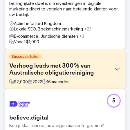
belangrijkste doel is om investeringen in digitale
marketing direct te vertalen naar betalende klanten voor
uw bedrijf.
Actief in United Kingdom
Lokale SEO, Zoekmachinemarketing
+23
E-commerce, Juridische diensten
+3
Vanaf $1,000
Succesverhalen
Verhoog leads met 300% van
Australische obligatiereiniging
$
2,000
2022
16
maanden
Uitdaging
5
Lokale bond cleaning business gevestigd in Brisbane. De
klant kwam naar ons toe met het motief om zaken te doen
via zoekmachines. De website van de klant heeft de
believe.digital
volgende uitdagingen: 1.) Website is statisch. 2.) Er is
geen goede SEO gedaan. 3.) Geen backlinkprofiel. 4.)
Ben jij klaar om op jouw eigen manier te groeien?
Technische SEO is nul.