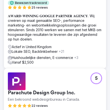
Bewezen trackrecord
Oplossing
25 reviews
Werkzaamheden: 1.) Een nieuwe dynamische website in
𝐀𝐖𝐀𝐑𝐃-𝐖𝐈𝐍𝐍𝐈𝐍𝐆 𝐆𝐎𝐎𝐆𝐋𝐄 𝐏𝐀𝐑𝐓𝐍𝐄𝐑 𝐀𝐆𝐄𝐍𝐂𝐘. Wij
WordPress gemaakt. 2.) De website geoptimaliseerd met
creëren op maat gemaakte SEO-, performance
Yoast SEO. 3.) Een goede sitestructuur gemaakt. 4.)
marketing- en webontwikkelingsoplossingen die groei
Contentstrategieën gepland voor alle locaties waar
stimuleren. Sinds 2010 werken we samen met het MKB om
klanten zaken willen doen. 5.) Google Mijn Bedrijf
hoogwaardige resultaten te leveren die zijn afgestemd
gemaakt en geoptimaliseerd voor de beste resultaten.
op hun doelen.
Resultaat
Actief in United Kingdom
1.) De klant ontvangt momenteel meer dan 200
Lokale SEO, Backlinkbeheer
+21
telefoontjes via Google Maps. 2.) De klant ontvangt
dagelijks ongeveer 8 tot 10 contactformulieren voor het
Huishoudelijke diensten, E-commerce
+3
borgreinigingsbedrijf voor Brisbane en de nabijgelegen
Vanaf $2,500
voorsteden.
Naar bureaupagina
5
Parachute Design Group Inc.
Een bekroond webdesignbureau in Canada.
22 reviews