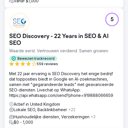
Vanaf $1,000
Resultaat
Organisch verkeer steeg met 119,7%, van 10.208 naar
22.424 bezoeken. Keyword rankings verbeterden
5
aanzienlijk voor termen met een hoog volume. Geschatte
verkeerskosten zagen een opmerkelijke stijging en
backlinks met een hoge autoriteit groeiden aanzienlijk.
SEO Discovery - 22 Years in SEO & AI
Rye House presteerde beter dan concurrenten en
SEO
vestigde een leiderschapspositie in de sector.
Waarde eerst. Vertrouwen verdiend. Samen groeien.
Naar bureaupagina
Bewezen trackrecord
559 reviews
Met 22 jaar ervaring is SEO Discovery het enige bedrijf
dat topposities biedt in Google en AI-zoekmachines,
samen met "gegarandeerde leads" met geavanceerde
SEO-diensten. Livechat op WhatsApp:
https://api.whatsapp.com/send?phone=919888066659
Actief in United Kingdom
Lokale SEO, Backlinkbeheer
+22
Huishoudelijke diensten, Verzekeringen
+3
$0 - 1,000