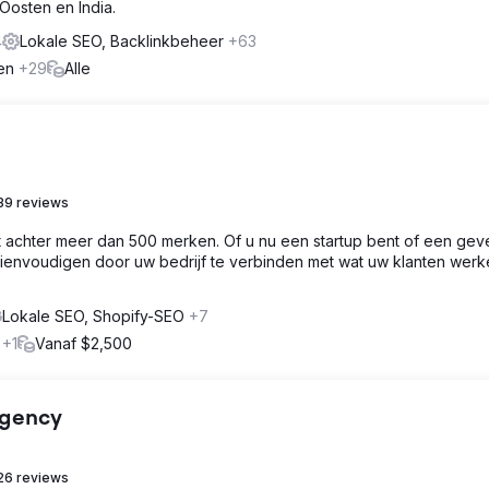
Oosten en India.
4
Lokale SEO, Backlinkbeheer
+63
gen
+29
Alle
39 reviews
cht achter meer dan 500 merken. Of u nu een startup bent of een gev
ertienvoudigen door uw bedrijf te verbinden met wat uw klanten werke
Lokale SEO, Shopify-SEO
+7
e
+1
Vanaf $2,500
Agency
26 reviews