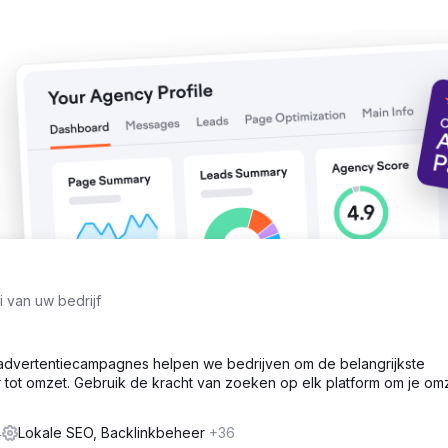
ntal met 27% VERHOOGD... tegen een fractie van de kosten. Dit be
dere manieren te laten groeien!
 van uw bedrijf
advertentiecampagnes helpen we bedrijven om de belangrijkste
r tot omzet. Gebruik de kracht van zoeken op elk platform om je om
4
Lokale SEO, Backlinkbeheer
+36