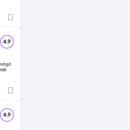
4.9
estigd
lijk
4.9