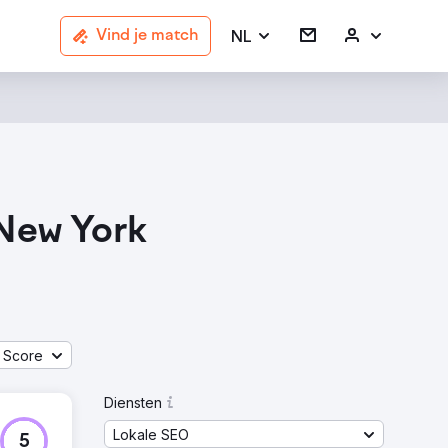
NL
Vind je match
 New York
 Score
Diensten
Lokale SEO
5