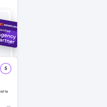
drijf
5
zet te