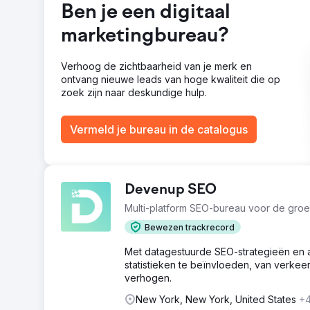
Ben je een digitaal
leads dat ze kregen vervangen, we hebben hun leadaa
kan die extra winst nu gebruiken om hun bedrijf op an
marketingbureau?
Naar bureaupagina
Verhoog de zichtbaarheid van je merk en
ontvang nieuwe leads van hoge kwaliteit die op
zoek zijn naar deskundige hulp.
Vermeld je bureau in de catalogus
Devenup SEO
Multi-platform SEO-bureau voor de groei
Bewezen trackrecord
Met datagestuurde SEO-strategieën en 
statistieken te beïnvloeden, van verkee
verhogen.
New York, New York, United States
+