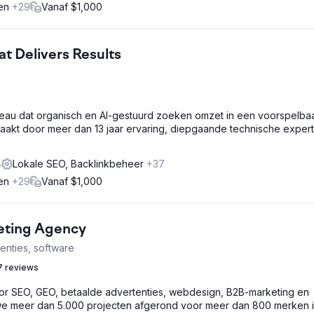
gen
+29
Vanaf $1,000
 Delivers Results
eau dat organisch en AI-gestuurd zoeken omzet in een voorspelba
maakt door meer dan 13 jaar ervaring, diepgaande technische expert
4
Lokale SEO, Backlinkbeheer
+37
gen
+29
Vanaf $1,000
keting Agency
enties, software
7 reviews
 SEO, GEO, betaalde advertenties, webdesign, B2B-marketing en
e meer dan 5.000 projecten afgerond voor meer dan 800 merken 