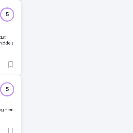
5
dat
middels
5
ng – en