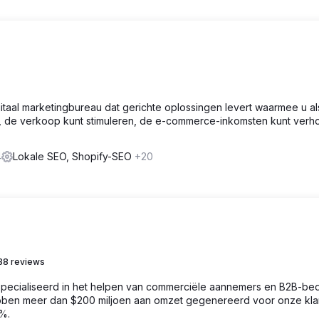
itaal marketingbureau dat gerichte oplossingen levert waarmee u al
ken, de verkoop kunt stimuleren, de e-commerce-inkomsten kunt ver
4
Lokale SEO, Shopify-SEO
+20
38 reviews
specialiseerd in het helpen van commerciële aannemers en B2B-bed
ebben meer dan $200 miljoen aan omzet gegenereerd voor onze kla
%.