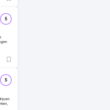
5
s
hogen
5
rijven
nten,