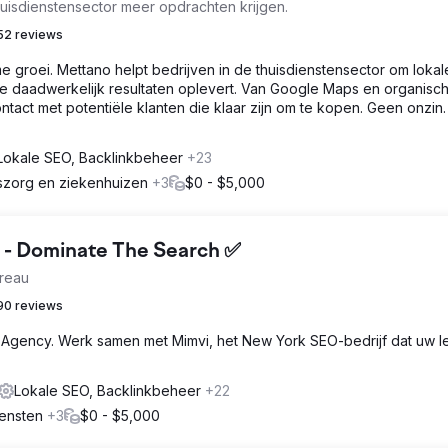
uisdienstensector meer opdrachten krijgen.
52 reviews
 groei. Mettano helpt bedrijven in de thuisdienstensector om lokal
e daadwerkelijk resultaten oplevert. Van Google Maps en organisc
ontact met potentiële klanten die klaar zijn om te kopen. Geen onzin.
Lokale SEO, Backlinkbeheer
+23
dszorg en ziekenhuizen
+3
$0 - $5,000
 - Dominate The Search ✅
reau
90 reviews
Agency. Werk samen met Mimvi, het New York SEO-bedrijf dat uw l
Lokale SEO, Backlinkbeheer
+22
iensten
+3
$0 - $5,000