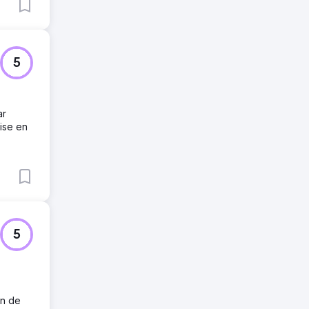
5
ar
ise en
5
in de