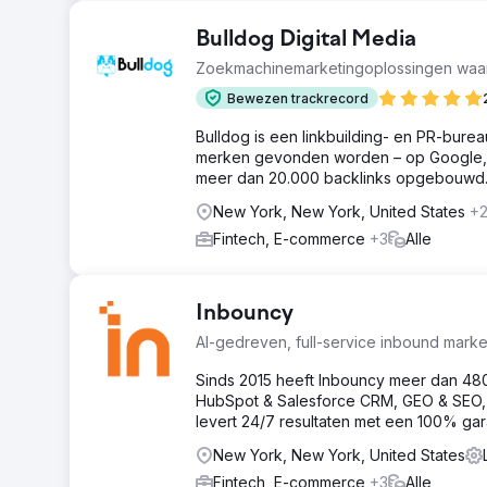
Bulldog Digital Media
Zoekmachinemarketingoplossingen waa
Bewezen trackrecord
Bulldog is een linkbuilding- en PR-burea
merken gevonden worden – op Google, in
meer dan 20.000 backlinks opgebouwd
New York, New York, United States
+
Fintech, E-commerce
+3
Alle
Inbouncy
AI-gedreven, full-service inbound mark
Sinds 2015 heeft Inbouncy meer dan 480
HubSpot & Salesforce CRM, GEO & SEO, b
levert 24/7 resultaten met een 100% gar
New York, New York, United States
Fintech, E-commerce
+3
Alle