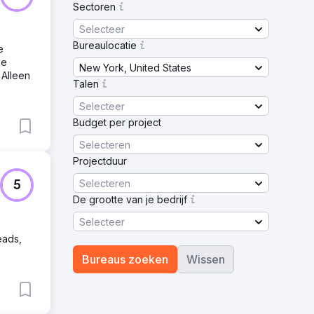
Sectoren
Selecteer
Bureaulocatie
e
he
New York, United States
 Alleen
Talen
Selecteer
Budget per project
Selecteren
Projectduur
Selecteren
5
De grootte van je bedrijf
Selecteer
eads,
Bureaus zoeken
Wissen