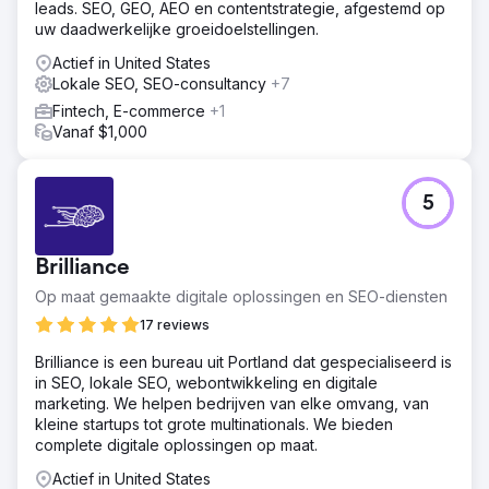
leads. SEO, GEO, AEO en contentstrategie, afgestemd op
projectgalerij en informatieve blogartikelen
uw daadwerkelijke groeidoelstellingen.
beantwoorden veelgestelde vragen. Lokale SEO richtte
zich op Chester en Londen, met behulp van longtail-
Actief in United States
zoekwoorden, gestructureerde data-markup en een
Lokale SEO, SEO-consultancy
+7
mobile-first design voor snel ladende galerijen en
Fintech, E-commerce
+1
boekingen op de website.
Vanaf $1,000
Resultaat
Groei van nul naar 4.200 maandelijkse organische
bezoekers in 9 maanden. Dagelijkse impressies bereikten
5
12.400. Ranking voor meer dan 340 zoekwoorden,
waarvan 47 in de top 3. Gemiddelde CTR van 4,7%.
Gemiddelde positie verbeterd naar 8,3.
Brilliance
Zoekzichtbaarheid: 62%. Topnoteringen zijn onder
andere "custom IKEA PAX kledingkasten Chester" (positie
Op maat gemaakte digitale oplossingen en SEO-diensten
3) en "custom kledingkastdeuren voor PAX" (positie 1).
17 reviews
Mobiel verkeer: 64%. Conversiepercentage: 3,2%.
Organische leads: 47 per maand (73% van het totale
Brilliance is een bureau uit Portland dat gespecialiseerd is
aantal aanvragen). Klantacquisitiekosten 81% lager dan bij
in SEO, lokale SEO, webontwikkeling en digitale
betaalde advertenties.
marketing. We helpen bedrijven van elke omvang, van
kleine startups tot grote multinationals. We bieden
complete digitale oplossingen op maat.
Naar bureaupagina
Actief in United States