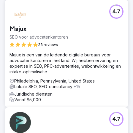
Resultaat
Ons uiteindelijke resultaat is dat de hele website-inhoud
4.7
uniek is en er geen dupliciteit aanwezig is. Volgens de
behoeften van de klant, begon de website te ranken
voor enkele van de prominente trefwoorden met de
Majux
locatie Westchester NY, Westchester, Westchester
County en Mamaroneck in de top vier posities.
SEO voor advocatenkantoren
23 reviews
Naar bureaupagina
Majux is een van de leidende digitale bureaus voor
advocatenkantoren in het land. Wij hebben ervaring en
expertise in SEO, PPC-advertenties, webontwikkeling en
intake-optimalisatie.
Philadelphia, Pennsylvania, United States
Lokale SEO, SEO-consultancy
+15
Juridische diensten
Vanaf $5,000
4.7