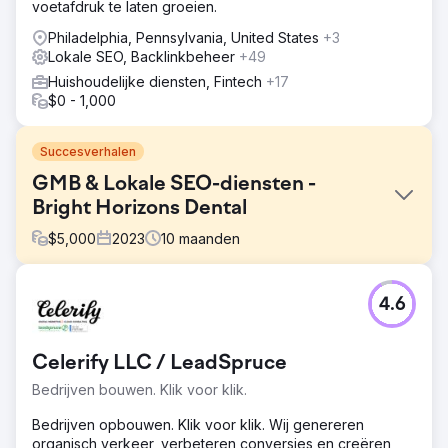
voetafdruk te laten groeien.
Philadelphia, Pennsylvania, United States
+3
Lokale SEO, Backlinkbeheer
+49
Huishoudelijke diensten, Fintech
+17
$0 - 1,000
Succesverhalen
GMB & Lokale SEO-diensten -
Bright Horizons Dental
$
5,000
2023
10
maanden
Uitdaging
4.6
De klant wil zich richten op locatiegebaseerde
trefwoorden voor het bedrijf en eist on-page
optimalisatie van de website, inclusief metatags,
Celerify LLC / LeadSpruce
kopteksten, etc. Het organische websiteverkeer moet
worden verhoogd om meer organische leads te
Bedrijven bouwen. Klik voor klik.
genereren en zo de merkwaarde te vergroten.
Bedrijven opbouwen. Klik voor klik. Wij genereren
Oplossing
organisch verkeer, verbeteren conversies en creëren