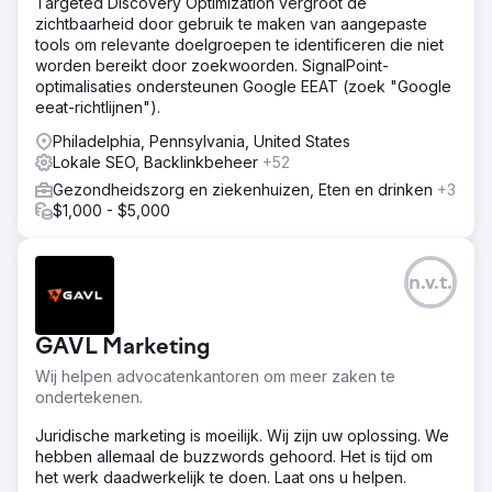
Targeted Discovery Optimization vergroot de
71%. Gemiddelde sessie: 4,8 pagina's, 6:23 minuten.
zichtbaarheid door gebruik te maken van aangepaste
Conversiepercentage van aanvragen: 8,2%.
tools om relevante doelgroepen te identificeren die niet
Verkoopcyclus verkort van 12 naar 5 dagen. Organisch
worden bereikt door zoekwoorden. SignalPoint-
verkeer: 67% (vs. 11% van marktplaatsen).
optimalisaties ondersteunen Google EEAT (zoek "Google
Merkzoekopdrachten met 890% gestegen.
eeat-richtlijnen").
Philadelphia, Pennsylvania, United States
Naar bureaupagina
Lokale SEO, Backlinkbeheer
+52
Gezondheidszorg en ziekenhuizen, Eten en drinken
+3
$1,000 - $5,000
n.v.t.
GAVL Marketing
Wij helpen advocatenkantoren om meer zaken te
ondertekenen.
Juridische marketing is moeilijk. Wij zijn uw oplossing. We
hebben allemaal de buzzwords gehoord. Het is tijd om
het werk daadwerkelijk te doen. Laat ons u helpen.