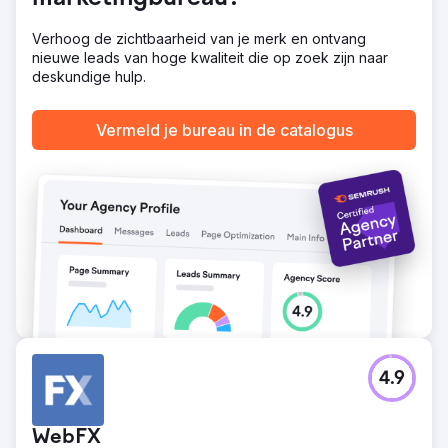
verwachtingen van onze klanten door de moderne
klantgerichte aanpak te volgen.
Verhoog de zichtbaarheid van je merk en ontvang
nieuwe leads van hoge kwaliteit die op zoek zijn naar
Naar bureaupagina
deskundige hulp.
Vermeld je bureau in de catalogus
4.9
WebFX