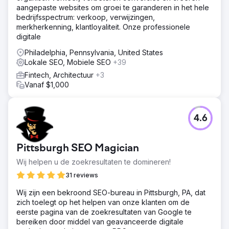
Onze voorgestelde methode is om termen met een hoog
aangepaste websites om groei te garanderen in het hele
zoekvolume te vinden op basis van plaatsen, zoals Boca
bedrijfsspectrum: verkoop, verwijzingen,
Raton. We optimaliseren on-page aanpassingen aan de
merkherkenning, klantloyaliteit. Onze professionele
website en werken aan servicepagina's die niet
digitale
gebruiksvriendelijk zijn. We streven ernaar om uw
websitezoekopdracht bovenaan de zoekresultaten te
Philadelphia, Pennsylvania, United States
verbeteren om meer verkeer te genereren.
Lokale SEO, Mobiele SEO
+39
Fintech, Architectuur
+3
Resultaat
Vanaf $1,000
We volgen de beste SEO-praktijken om het organische
verkeer op de website te verhogen in vergelijking met
de beginfase. Onze moderne aanpak stelt ons in staat om
meer organische leads voor uw bedrijf te genereren. Ook
4.6
is de website begonnen te scoren in de top vijf posities
voor de regio Boca Raton.
Pittsburgh SEO Magician
Naar bureaupagina
Wij helpen u de zoekresultaten te domineren!
31 reviews
Wij zijn een bekroond SEO-bureau in Pittsburgh, PA, dat
zich toelegt op het helpen van onze klanten om de
eerste pagina van de zoekresultaten van Google te
bereiken door middel van geavanceerde digitale