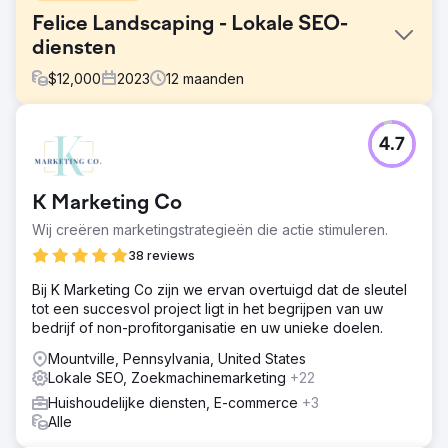
Felice Landscaping - Lokale SEO-
diensten
$
12,000
2023
12
maanden
Uitdaging
4.7
De klant wil de doelgroep op verschillende locaties
bereiken via locatiegebaseerde trefwoorden, dubbele
vermeldingen verwijderen met unieke content, een
K Marketing Co
goede ranking behalen voor diensten zoals drainage,
landschapsarchitectuur, irrigatie, landschapsontwerp,
Wij creëren marketingstrategieën die actie stimuleren.
metselwerk en bestrating, biologisch gazononderhoud en
38 reviews
sneeuwruimen en relevante trefwoorden vinden.
Bij K Marketing Co zijn we ervan overtuigd dat de sleutel
Oplossing
tot een succesvol project ligt in het begrijpen van uw
Onze oplossingen voor het bereiken van een groot
bedrijf of non-profitorganisatie en uw unieke doelen.
zakelijk bereik zijn het vinden van relevante trefwoorden
voor het bedrijf, het maken van verschillende
Mountville, Pennsylvania, United States
servicepagina's voor alle diensten, het identificeren en
Lokale SEO, Zoekmachinemarketing
+22
verwijderen van dubbele content van de website en het
Huishoudelijke diensten, E-commerce
+3
vaststellen van doelgerichte trefwoorden die op
Alle
verschillende locaties moeten worden gebruikt.