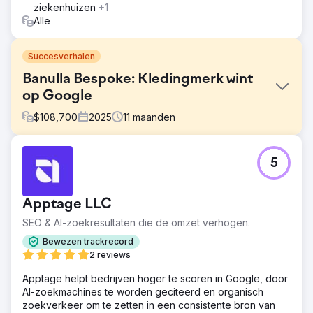
ziekenhuizen
+1
Alle
Succesverhalen
Banulla Bespoke: Kledingmerk wint
op Google
$
108,700
2025
11
maanden
Uitdaging
5
Banulla Bespoke had een online aanwezigheid nodig in
een markt waarvan de meeste klanten het bestaan niet
eens kenden. In concurrentie met grote retailers en
Apptage LLC
traditionele timmerlieden moesten ze kopers informeren
over de IKEA PAX-aanpassingsmogelijkheden,
SEO & AI-zoekresultaten die de omzet verhogen.
vertrouwen winnen voor een grote investering in een
Bewezen trackrecord
woning en lokaal goed scoren in zowel Chester als
2 reviews
Londen.
Apptage helpt bedrijven hoger te scoren in Google, door
Oplossing
AI-zoekmachines te worden geciteerd en organisch
Apptage bouwde een website die kopers in elke fase
zoekverkeer om te zetten in een consistente bron van
ondersteunt. Gedetailleerde servicepagina's, een visuele