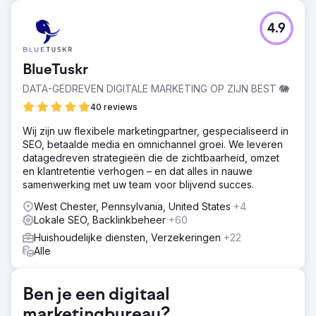
Uitdaging
4.9
De klant wil de zichtbaarheid van trefwoorden in de
zoekmachine vergroten, de inhoud van de belangrijkste
landingspagina (d.w.z. de startpagina en de
BlueTuskr
servicepagina) optimaliseren, het organische verkeer
verbeteren voor waardevolle resultaten, de website
DATA-GEDREVEN DIGITALE MARKETING OP ZIJN BEST 🐘
optimaliseren op de vereiste On-page, technische SEO-
40 reviews
uitdagingen aangaan en de longtail-trefwoorden vinden.
Wij zijn uw flexibele marketingpartner, gespecialiseerd in
Oplossing
SEO, betaalde media en omnichannel groei. We leveren
Als toonaangevende SEO-aanbieder omvat onze
datagedreven strategieën die de zichtbaarheid, omzet
oplossing long tail- en korte trefwoordzoekopdrachten
en klantretentie verhogen – en dat alles in nauwe
om de juiste trefwoorden te identificeren, optimalisatie
samenwerking met uw team voor blijvend succes.
van websites op de pagina, zoals metatags, kopteksten
en alt-tags, en een focus op de unieke inhoud van
West Chester, Pennsylvania, United States
+4
belangrijke pagina's zonder duplicatie, zoals de
Lokale SEO, Backlinkbeheer
+60
startpagina en servicepagina.
Huishoudelijke diensten, Verzekeringen
+22
Resultaat
Alle
Het uiteindelijke doel is meer organisch verkeer. We
volgen eersteklas SEO-tactieken om enkele van de
prominente trefwoorden voor locatie Kingston in de top
Ben je een digitaal
drie posities te plaatsen. We voldoen aan de
marketingbureau?