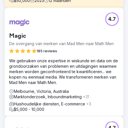
$
50,000
2023
12
maanden
Uitdaging
4.7
Havana benaderde Human Digital om een Shopify-site te
ontwerpen die nieuwe klanten zou aantrekken,
websitebezoekers zou converteren door het aantal
Magic
klikken om te kopen te verminderen en een optimale
gebruikerservaring zou bieden.
De overgang van merken van Mad Men naar Math Men
Oplossing
185 reviews
Human Digital begon met het auditen van de bestaande
We gebruiken onze expertise in wiskunde en data om de
site en het vaststellen van verwachtingen bij de klanten.
grondoorzaken van problemen en uitdagingen waarmee
De onderzoeks- en ontwikkelingsfase bestond uit
merken worden geconfronteerd te kwantificeren... we
concurrentieonderzoek, gebruikersreis en persona-
kopen nu eenmaal media. We transformeren merken van
ontwikkeling van al hun potentiële klanten.
Mad Men naar Math Men.
Resultaat
Melbourne, Victoria, Australia
We hebben het aantal kliks om producten te kopen
Marktonderzoek, Inboundmarketing
+31
succesvol teruggebracht en de foto's bewerkt, waardoor
er een samenhangend, naadloos en gebruiksvriendelijk
Huishoudelijke diensten, E-commerce
+3
aanbod is ontstaan.
$5,000 - 10,000
Naar bureaupagina