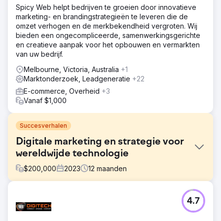
Spicy Web helpt bedrijven te groeien door innovatieve
marketing- en brandingstrategieën te leveren die de
omzet verhogen en de merkbekendheid vergroten. Wij
bieden een ongecompliceerde, samenwerkingsgerichte
en creatieve aanpak voor het opbouwen en vermarkten
van uw bedrijf.
Melbourne, Victoria, Australia
+1
Marktonderzoek, Leadgeneratie
+22
E-commerce, Overheid
+3
Vanaf $1,000
Succesverhalen
Digitale marketing en strategie voor
wereldwijde technologie
$
200,000
2023
12
maanden
Uitdaging
4.7
De klant was niet tevreden met ons vorige digitale
marketingbureau omdat ze ons geen advies gaven over