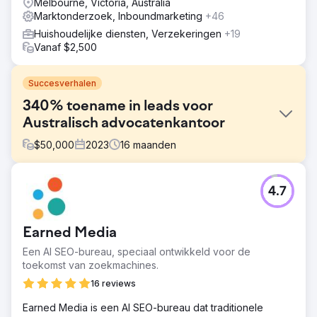
Melbourne, Victoria, Australia
Marktonderzoek, Inboundmarketing
+46
Huishoudelijke diensten, Verzekeringen
+19
Vanaf $2,500
Succesverhalen
340% toename in leads voor
Australisch advocatenkantoor
$
50,000
2023
16
maanden
Uitdaging
4.7
Het juridische dienstverleningsbedrijf had een
verouderde website en een slechte digitale
aanwezigheid. Ze misten een duidelijke digitale strategie,
Earned Media
met KPI's. Er was een gebrek aan effectieve digitale
inbound marketing funnels, met SEO, PPC en social media
Een AI SEO-bureau, speciaal ontwikkeld voor de
marketing die geen echte lead generation opleverden.
toekomst van zoekmachines.
Oplossing
16 reviews
Volledige marketingtransformatie: nieuwe digitale
Earned Media is een AI SEO-bureau dat traditionele
strategie, tech stack-ontwerp en klantreizen in kaart