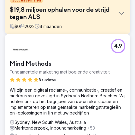
Succesverhalen
$19,8 miljoen ophalen voor de strijd
tegen ALS
$
0
2022
4
maanden
Uitdaging
4.9
- Een recordjaar bereiken in donaties voor hun
campagne van 2022 (meer dan $ 14,6 miljoen opgehaald
in 2021) - Vergroot de impressies en zichtbaarheid op
Mind Methods
sociale media voor meer dan 3 miljoen gebruikers versus
1,87 miljoen in 2021 - Verhoog het gebruikersverkeer
Fundamentele marketing met boeiende creativiteit.
(website) met 50% ten opzichte van de campagne van
8 reviews
2021 - Help bij het stimuleren van de verkoop in de winkel
via landelijke Co
Wij zijn een digitaal reclame-, communicatie-, creatief en
merkbureau gevestigd in Sydney's Northern Beaches. Wij
Oplossing
richten ons op het begrijpen van uw unieke situatie en
- Ontwikkel een diepgaand begrip van de persona van
implementeren op maat gemaakte marketingstrategieën
de klant om de betrokkenheid van gebruikers en het
en -oplossingen in lijn met uw bedrijf en
merk te verbeteren - Vergroot de organische
zoekbekendheid in belangrijke segmenten - Verbeter de
Sydney, New South Wales, Australia
betrokkenheid van gebruikers en de ervaring op de
Marktonderzoek, Inboundmarketing
+53
landingspagina op de website (UX-ondersteuning) -