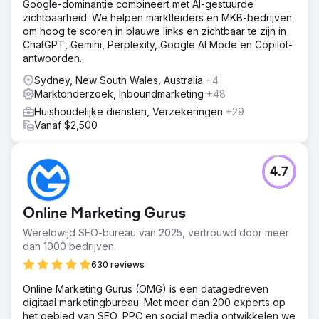
Google-dominantie combineert met AI-gestuurde
gebracht. Hubspot CRM, marketingautomatisering, data-
zichtbaarheid. We helpen marktleiders en MKB-bedrijven
analyse en contentmarketing opgezet. SEO-campagnes
om hoog te scoren in blauwe links en zichtbaar te zijn in
en SEM-campagnes overgenomen, CRO, e-mailmarketing
ChatGPT, Gemini, Perplexity, Google AI Mode en Copilot-
en Facebook-marketing toegevoegd. Uitlegvideo's
antwoorden.
geproduceerd.
Sydney, New South Wales, Australia
+4
Resultaat
Marktonderzoek, Inboundmarketing
+48
84,5% toename in websitesessies | 163,6% toename in
websitepaginaweergaven | Rang #2 voor het
Huishoudelijke diensten, Verzekeringen
+29
belangrijkste trefwoord in Google-zoekresultaten | 740%
Vanaf $2,500
in SERP-impressies | 660% toename in klikken naar de
website
4.7
Naar bureaupagina
Online Marketing Gurus
Wereldwijd SEO-bureau van 2025, vertrouwd door meer
dan 1000 bedrijven.
630 reviews
Online Marketing Gurus (OMG) is een datagedreven
digitaal marketingbureau. Met meer dan 200 experts op
het gebied van SEO, PPC en social media ontwikkelen we