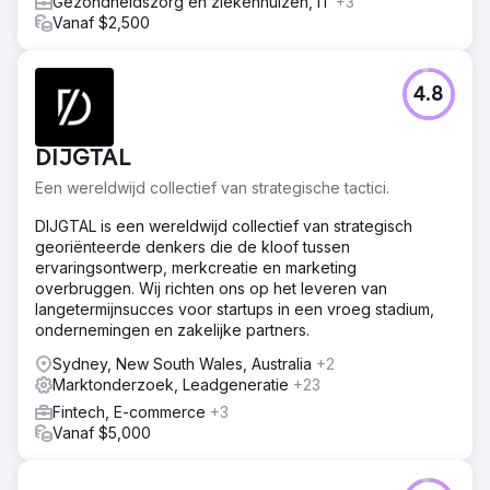
Gezondheidszorg en ziekenhuizen, IT
+3
Identificeer een nieuw/breder publiek buiten het AFL-
Vanaf $2,500
supporterspubliek
Resultaat
- Totale doelstelling voor opgehaalde fondsen
4.8
overtroffen met een recordbedrag van $ 19,86 miljoen!
(tegen $ 14,6 miljoen in 2021) - Aantal
donatiepaginasessies met 128% toegenomen (jaar op
DIJGTAL
jaar) - 4,57 miljoen impressies op sociale media bereikt
van april tot juni 2022 (+145% jaar op jaar) - 73% daling in
Een wereldwijd collectief van strategische tactici.
kosten per aankoop/donatie
DIJGTAL is een wereldwijd collectief van strategisch
georiënteerde denkers die de kloof tussen
Naar bureaupagina
ervaringsontwerp, merkcreatie en marketing
overbruggen. Wij richten ons op het leveren van
langetermijnsucces voor startups in een vroeg stadium,
ondernemingen en zakelijke partners.
Sydney, New South Wales, Australia
+2
Marktonderzoek, Leadgeneratie
+23
Fintech, E-commerce
+3
Vanaf $5,000