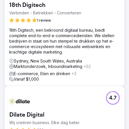
het optimaliseren van onze campagnes. We hadden hulp
18th Digitech
nodig met digitale marketing.
Verbinden - Betrekken - Converteren
Oplossing
Human Digital helpt ons met digitale en social media
1 review
marketing. Ze regelen alles — ze geven ons advies over
18th Digitech, een bekroond digitaal bureau, biedt
campagne-optimalisatie, kernboodschappen en
complete end-to-end e-commercediensten. We stellen
marktpositionering. Human Digital heeft onze campagnes
bedrijven in staat om hun stempel te drukken op het e-
geïntegreerd in een Google-dashboard, waarmee kliks,
commerce-ecosysteem met robuuste webwinkels en
impressies en klikfrequenties worden geïdentificeerd.
krachtige digitale marketing.
Resultaat
Sydney, New South Wales, Australia
De digitale marketingactiviteiten van Human Digital
Marktonderzoek, Inboundmarketing
+52
hebben vorig jaar een ROI van 200% behaald. Ze
hebben ons met name geholpen een deal van $ 1 miljoen
E-commerce, Eten en drinken
+3
te sluiten met een benzinebedrijf. Hun inspanningen
Vanaf $1,000
hebben ook bijgedragen aan verschillende deals en
sales-qualified leads. Ze hebben meer dan twee miljoen
impressies gegenereerd in ons pa
4.7
Naar bureaupagina
Dilate Digital
Wij creëren business. Elke dag beter.