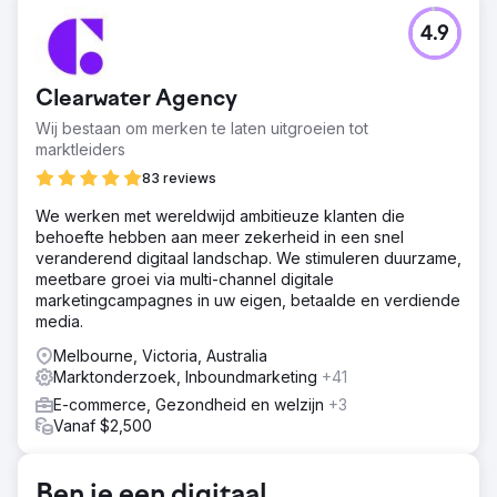
Uitdaging
4.9
De uitdaging was om de campagne voor Backdrop
Collective, die behoorlijk wat geld uitgaf om
winstgevender te worden, onder handen te nemen.
Clearwater Agency
Oplossing
Wij bestaan om merken te laten uitgroeien tot
We hebben gebieden van het bedrijf geïdentificeerd die
marktleiders
winstgevender waren dan andere en hebben een aantal
nieuwe segmenten gecreëerd met een ander aanbod. Dit
83 reviews
bleek heel goed te werken en heeft solide resultaten
We werken met wereldwijd ambitieuze klanten die
opgeleverd.
behoefte hebben aan meer zekerheid in een snel
Resultaat
veranderend digitaal landschap. We stimuleren duurzame,
Uiteindelijk hebben we het budget met 50% verlaagd en
meetbare groei via multi-channel digitale
de omzet met 50% verhoogd. Het was een fantastisch
marketingcampagnes in uw eigen, betaalde en verdiende
resultaat voor Backdrop Collective.
media.
Melbourne, Victoria, Australia
Naar bureaupagina
Marktonderzoek, Inboundmarketing
+41
E-commerce, Gezondheid en welzijn
+3
Vanaf $2,500
Ben je een digitaal