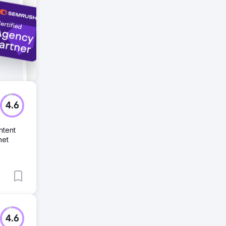
4.6
ntent
net
4.6