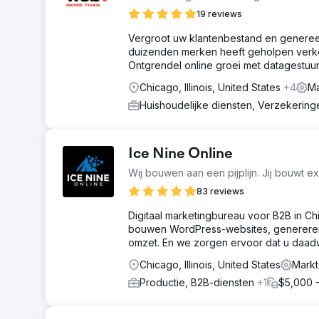
19 reviews
Vergroot uw klantenbestand en genereer
duizenden merken heeft geholpen verkeer
Ontgrendel online groei met datagestuu
Chicago, Illinois, United States
+4
Ma
Huishoudelijke diensten, Verzekerin
Ice Nine Online
Wij bouwen aan een pijplijn. Jij bouwt ex
83 reviews
Digitaal marketingbureau voor B2B in Chi
bouwen WordPress-websites, genereren
omzet. En we zorgen ervoor dat u daadwe
Chicago, Illinois, United States
Markt
Productie, B2B-diensten
+1
$5,000 