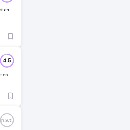
it en
4.5
ie en
n.v.t.