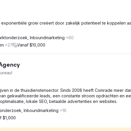
t exponentiële groei creëert door zakelijk potentieel te koppelen a
rktonderzoek, Inboundmarketing
+60
gen
+27
Vanaf $10,000
 Agency
bureau!
ijven in de thuisdienstensector. Sinds 2008 heeft Comrade meer da
van gekwalificeerde leads, een constante stroom opdrachten en e
timalisatie, lokale SEO, betaalde advertenties en websites.
onderzoek, Inboundmarketing
+16
f $1,000