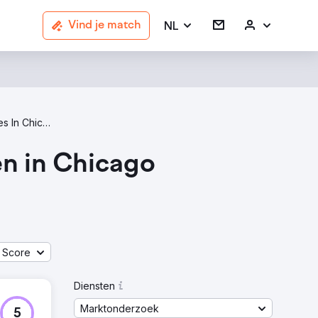
NL
Vind je match
Market Research Agencies In Chicago
n in Chicago
 Score
Diensten
Marktonderzoek
5