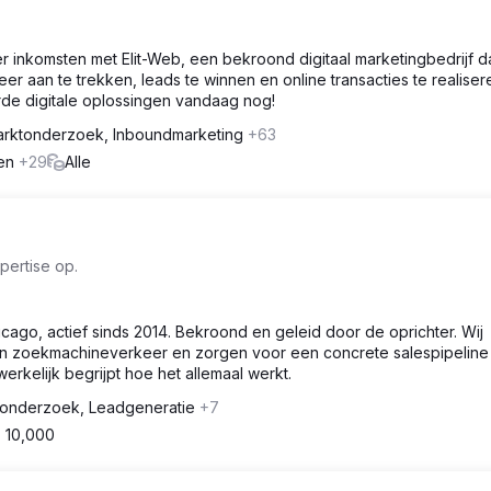
 inkomsten met Elit-Web, een bekroond digitaal marketingbedrijf d
 aan te trekken, leads te winnen en online transacties te realiser
rde digitale oplossingen vandaag nog!
rktonderzoek, Inboundmarketing
+63
gen
+29
Alle
pertise op.
cago, actief sinds 2014. Bekroond en geleid door de oprichter. Wij
 zoekmachineverkeer en zorgen voor een concrete salespipeline
rkelijk begrijpt hoe het allemaal werkt.
onderzoek, Leadgeneratie
+7
- 10,000