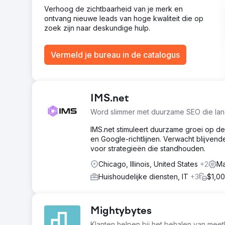
Verhoog de zichtbaarheid van je merk en
ontvang nieuwe leads van hoge kwaliteit die op
zoek zijn naar deskundige hulp.
Vermeld je bureau in de catalogus
IMS.net
Word slimmer met duurzame SEO die la
IMS.net stimuleert duurzame groei op d
en Google-richtlijnen. Verwacht blijven
voor strategieën die standhouden.
Chicago, Illinois, United States
+2
Ma
Huishoudelijke diensten, IT
+3
$1,00
Mightybytes
Klanten helpen bij het behalen van meet