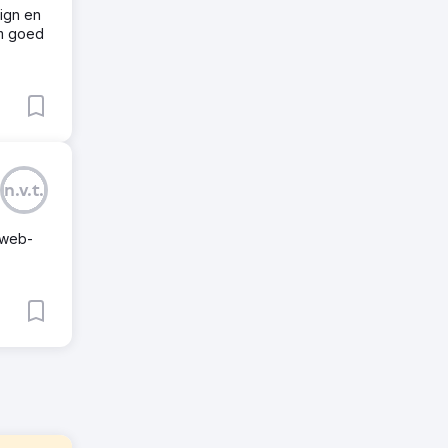
sign en
om goed
n.v.t.
 web-