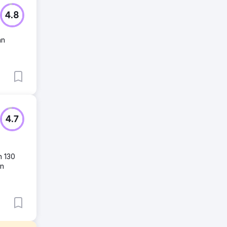
4.8
an
4.7
n 130
en