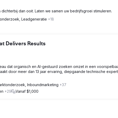
dichterbij dan ooit. Laten we samen uw bedrijfsgroei stimuleren.
onderzoek, Leadgeneratie
+18
 Delivers Results
eau dat organisch en AI-gestuurd zoeken omzet in een voorspelba
maakt door meer dan 13 jaar ervaring, diepgaande technische expert
rktonderzoek, Inboundmarketing
+37
gen
+29
Vanaf $1,000