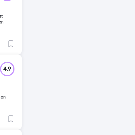
at
en.
4.9
 en