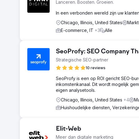
Lanceren. Boosten. Groeien.
In een verbonden wereld zijn uw klanten 
Chicago, Illinois, United States
Markt
E-commerce, IT
+3
Alle
SeoProfy: SEO Company That
Strategische SEO-partner
10 reviews
SeoProfy is een op ROI gericht SEO-bur
inkomstenkanaal. Dit wordt mogelijk ge
eigen analysetools.
Chicago, Illinois, United States
+4
Ma
Huishoudelijke diensten, Verzekerin
Elit-Web
Meer dan digitale marketing