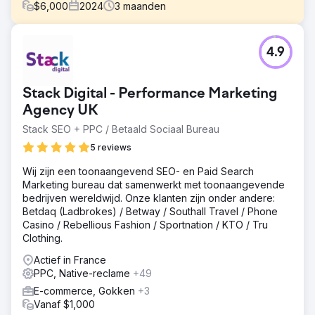
$
6,000
2024
3
maanden
Uitdaging
4.9
Oplossingen: PPC, SEO en website bouwen. Om The Well
Balanced Centre te helpen meer patiënten te krijgen,
ontwikkelden we een gerichte marketingstrategie en een
Stack Digital - Performance Marketing
aantrekkelijke en gebruiksvriendelijke website die past
bij de demografie van de klant.
Agency UK
Stack SEO + PPC / Betaald Sociaal Bureau
Oplossing
ONZE STRATEGIE We begonnen met het begrijpen van
5 reviews
het bedrijfsmodel en de USP's (unique selling point) van
het bedrijf. Door een social media campagne te creëren
Wij zijn een toonaangevend SEO- en Paid Search
konden we helpen het verhaal achter The Well Balanced
Marketing bureau dat samenwerkt met toonaangevende
Centre te communiceren. We ontwikkelden overtuigende
bedrijven wereldwijd. Onze klanten zijn onder andere:
artikelen met behulp van onderzochte trefwoorden om
Betdaq (Ladbrokes) / Betway / Southall Travel / Phone
het verkeer te vergroten. Vervolgens ontwierpen we een
Casino / Rebellious Fashion / Sportnation / KTO / Tru
gerichte campagne die fysiotherapieoplossingen voor
Clothing.
ouderen omvat. We creëerden een levendige en
Actief in France
boeiende website om het voor de klanten van de
PPC, Native-reclame
+49
cliënten gemakkelijker te maken om hun diensten te
boeken.
E-commerce, Gokken
+3
Vanaf $1,000
Resultaat