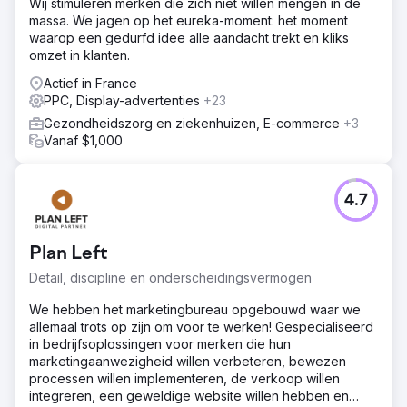
Wij stimuleren merken die zich niet willen mengen in de
mouwen op.
massa. We jagen op het eureka-moment: het moment
waarop een gedurfd idee alle aandacht trekt en kliks
Oplossing
omzet in klanten.
Onze missie was om Froda's Google Ads-account te
optimaliseren om zoveel mogelijk relevant verkeer
Actief in France
binnen het budget te genereren en nieuwe klanten te
PPC, Display-advertenties
+23
werven tegen de laagst mogelijke kosten. We werkten
Gezondheidszorg en ziekenhuizen, E-commerce
+3
datagedreven volgens onze gevestigde methodologie
Vanaf $1,000
en ons eigen Google Ads-algoritme. We combineerden
onze analytische kracht met de kunst van het
personaliseren van advertentieboodschappen en het
optimaliseren van landingspagina's. Onze focus lag
4.7
primair op de kosten per conversie voor Froda.
Resultaat
Plan Left
Binnen twee maanden hadden we – met hetzelfde
advertentiebudget – al 38% meer conversies
Detail, discipline en onderscheidingsvermogen
gegenereerd en de kosten per aanmelding met 36%
We hebben het marketingbureau opgebouwd waar we
verlaagd. Sinds de samenwerking met Froda is de
allemaal trots op zijn om voor te werken! Gespecialiseerd
uitdaging niet kleiner geworden, integendeel. Na
in bedrijfsoplossingen voor merken die hun
anderhalf jaar samen zijn we er trots op dat we het aantal
marketingaanwezigheid willen verbeteren, bewezen
aanmeldingen via Google Ads hebben vervijfvoudigd
processen willen implementeren, de verkoop willen
(+478%).
integreren, een geweldige website willen hebben en