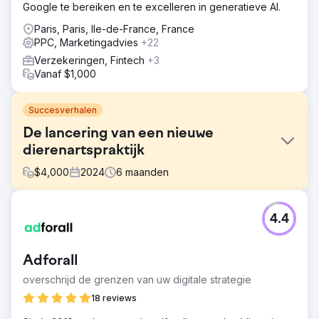
Google te bereiken en te excelleren in generatieve AI.
Paris, Paris, Ile-de-France, France
PPC, Marketingadvies
+22
Verzekeringen, Fintech
+3
Vanaf $1,000
Succesverhalen
De lancering van een nieuwe
dierenartspraktijk
$
4,000
2024
6
maanden
Uitdaging
4.4
The Mewes Vets is een gevestigde onafhankelijke,
prijswinnende dierenarts gevestigd in Haywards Heath en
Rottingdean, die de lokale gemeenschap bedient die
Adforall
zich inzet om huisdieren de best mogelijke zorg te
bieden. Ze benaderden ons om te helpen bij het lanceren
overschrijd de grenzen van uw digitale strategie
van een nieuwe praktijk in Peacehaven. We hebben een
18 reviews
volledige audit uitgevoerd van hun digitale media en
hebben gekeken naar traditionele promotiemethoden om