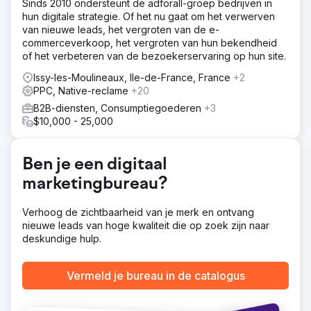
Sinds 2010 ondersteunt de adforall-groep bedrijven in
de praktijk te lanceren.
hun digitale strategie. Of het nu gaat om het verwerven
van nieuwe leads, het vergroten van de e-
Oplossing
commerceverkoop, het vergroten van hun bekendheid
We hebben een volledige SEO (Search Engine
of het verbeteren van de bezoekerservaring op hun site.
Optimization) audit van de website uitgevoerd en een
schema van werkzaamheden geïmplementeerd,
Issy-les-Moulineaux, Ile-de-France, France
+2
waaronder het maken van nieuwe SERP's rich snippets
PPC, Native-reclame
+20
voor doelgroepen om mee te interacteren, het
B2B-diensten, Consumptiegoederen
+3
hergebruiken van bestaande content met relevante
$10,000 - 25,000
trefwoorden en het nastreven van een actieve backlink
outreach-strategie. De volgende stappen waren het
creëren van een lead funnel voor de nieuwe praktijk en
Ben je een digitaal
het kapitaliseren op digitale zoektermen voor PPC (Pay
Per Click)-advertenties met behulp van Google. We
marketingbureau?
hebben een combinatie van rich text en display-
advertenties geïmplementeerd.
Verhoog de zichtbaarheid van je merk en ontvang
Resultaat
nieuwe leads van hoge kwaliteit die op zoek zijn naar
67 conversies - nieuwe klanten We genereerden 67
deskundige hulp.
conversies of nieuwe klanten voor de praktijk met een
CTR (Click Through Rate) van 3,1%. 157
Vermeld je bureau in de catalogus
telefoongesprekken We bereikten 157
telefoongesprekken via de campagne rechtstreeks naar
de praktijk. Nieuwe trefwoorden 55 We hebben 55