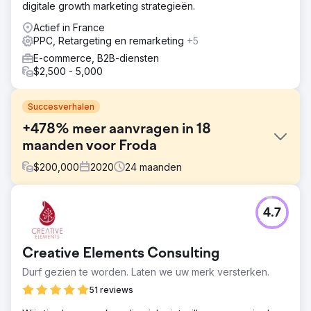
digitale growth marketing strategieën.
Actief in France
PPC, Retargeting en remarketing
+5
E-commerce, B2B-diensten
$2,500 - 5,000
Succesverhalen
+478% meer aanvragen in 18
maanden voor Froda
$
200,000
2020
24
maanden
Uitdaging
4.7
De fintech-industrie is iets bijzonders: het woord
'zakelijke lening' staat al jaren bovenaan de lijst van
duurste zoekwoorden in Zweden. Toen we met deze
Creative Elements Consulting
klant begonnen, bedroeg de gemiddelde kosten per klik
626 Zweedse kronen. Maar liefst 65 van de 100 duurste
Durf gezien te worden. Laten we uw merk versterken.
woorden in Zweden bevatten het woord 'lening' in een
51 reviews
of andere vorm. Dat zegt iets over hoe competitief de
sector is, dus onze Google Ads-experts stroopten de