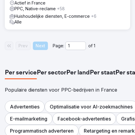
Actief in France
PPC, Native-reclame
+58
Huishoudelijke diensten, E-commerce
+6
Alle
Prev
Next
Page:
of
1
Per service
Per sector
Per land
Per staat
Per st
Populaire diensten voor PPC-bedrijven in France
Advertenties
Optimalisatie voor AI-zoekmachines
E-mailmarketing
Facebook-advertenties
Grafi
Programmatisch adverteren
Retargeting en remark