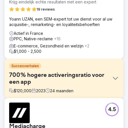
Krijg eindelijk echte resultaten met een expert
19 reviews
Yoann UZAN, een SEM-expert tot uw dienst voor al uw
acquisitie-, remarketing- en loyaliteitsbehoeften
Actief in France
PPC, Native-reclame
+16
E-commerce, Gezondheid en welzijn
+2
$1,000 - 2,500
Succesverhalen
700% hogere activeringsratio voor
een app
$
120,000
2023
24
maanden
Uitdaging
4.5
Na de lancering in 2022 had Feedbucket behoefte aan
een schaalbare strategie voor nationale en internationale
groei. Door middel van een gezamenlijke inspanning met
Mediacharge
Digital Dominance hebben we de volgende uitdagingen