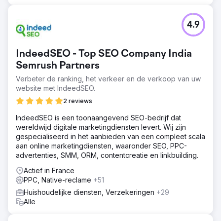
510 trefwoorden We hebben meer dan 510 trefwoorden
gegenereerd die een rangschikking hebben voor
4.9
organisch verkeer in de lokale omgeving. 88
gegenereerde leads 88 leads zijn gegenereerd in de
afgelopen 3 maanden met behulp van PPC. £ 19,58 ROAS
IndeedSEO - Top SEO Company India
PPC genereert een CPA (kosten per acquisitie) op ROAS
(rendement op advertentie-uitgaven) van £ 19,58
Semrush Partners
(gemiddelde afgelopen drie maanden nov., dec., jan.
Verbeter de ranking, het verkeer en de verkoop van uw
2024). Stijging van 27% Stijging van organisch verkeer
website met IndeedSEO.
met 27% door SEO-strategie.
2 reviews
Naar bureaupagina
IndeedSEO is een toonaangevend SEO-bedrijf dat
wereldwijd digitale marketingdiensten levert. Wij zijn
gespecialiseerd in het aanbieden van een compleet scala
aan online marketingdiensten, waaronder SEO, PPC-
advertenties, SMM, ORM, contentcreatie en linkbuilding.
Actief in France
PPC, Native-reclame
+51
Huishoudelijke diensten, Verzekeringen
+29
Alle