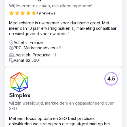
aangepakt: - De overgang van een direct salesmodel
Wij leveren resultaten, niet alleen rapporten!
naar digitale verkoop via verschillende kanalen - Het
49 reviews
ontwikkelen van een multichannel aanpak met een mix
van zoekcampagnes, SEO en sociale media om de beste
Mediacharge is uw partner voor duurzame groei. Met
kanalen voor de doelgroep te evalueren - Prijsstrategie,
meer dan 10 jaar ervaring maken zij marketing schaalbaar
marktuitbreiding en groei van het merk
en winstgevend voor uw bedrijf.
Oplossing
Actief in France
Een belangrijk onderdeel van het werk was het
PPC, Marketingadvies
+6
identificeren van Feedbucket's ICP (Ideal Customer
Logistiek, Productie
+1
Profile) om gedrag en beslissingspaden te begrijpen en
Vanaf $2,500
klanten met de beste lifetime value (LTV) te vinden. De
strategie richtte zich op zoekmachineoptimalisatie, zowel
via Google Ads als SEO, met waardevolle content rond
integraties en converterende zoekwoorden. Samen met
4.5
het verfijnen van de bezoekersreis op de website en
een goed uitgewerkte onboarding in de app, bereikten
we een recept voor winstgevende groei.
Simplex
Resultaat
wij zijn wereldwijd, marktleiders en gepassioneerd over
- Toename van het activeringspercentage met 700%
SEO
binnen 2 jaar - Stabiele groei van het verkeer en het
Met een focus op data en SEO best practices
aandeel actieve gebruikers via organisch zoeken (SEO) -
ontwikkelen we strategieën die zijn afgestemd op het
Verbeterd conversiepercentage door optimalisatie van