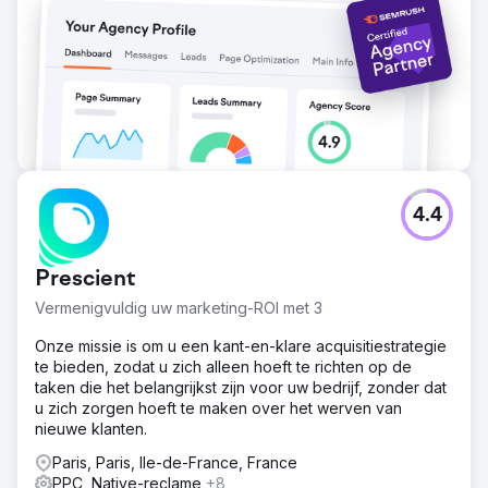
nieuwe trefwoorden voor de praktijk zien verschijnen en
een toename van het organische verkeer met 11,5%. 23
Foldervragen In totaal werden 23 foldervragen
geregistreerd.
Naar bureaupagina
4.4
Prescient
Vermenigvuldig uw marketing-ROI met 3
Onze missie is om u een kant-en-klare acquisitiestrategie
te bieden, zodat u zich alleen hoeft te richten op de
taken die het belangrijkst zijn voor uw bedrijf, zonder dat
u zich zorgen hoeft te maken over het werven van
nieuwe klanten.
Paris, Paris, Ile-de-France, France
PPC, Native-reclame
+8