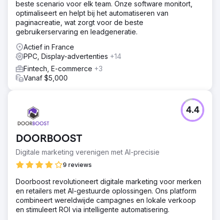
beste scenario voor elk team. Onze software monitort,
website en applicatie - 90% lagere kosten per
optimaliseert en helpt bij het automatiseren van
klantverwerving via Google Ads - Stabiele groei van de
paginacreatie, wat zorgt voor de beste
maandelijkse omzet in de afgelopen twee jaar
gebruikerservaring en leadgeneratie.
Actief in France
Naar bureaupagina
PPC, Display-advertenties
+14
Fintech, E-commerce
+3
Vanaf $5,000
4.4
DOORBOOST
Digitale marketing verenigen met AI-precisie
9 reviews
Doorboost revolutioneert digitale marketing voor merken
en retailers met AI-gestuurde oplossingen. Ons platform
combineert wereldwijde campagnes en lokale verkoop
en stimuleert ROI via intelligente automatisering.