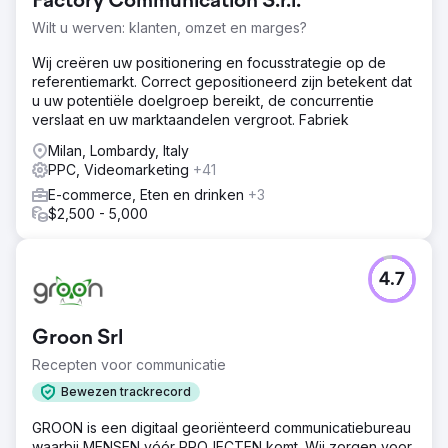
Factory Communication S.r.l.
Wilt u werven: klanten, omzet en marges?
Wij creëren uw positionering en focusstrategie op de
referentiemarkt. Correct gepositioneerd zijn betekent dat
u uw potentiële doelgroep bereikt, de concurrentie
verslaat en uw marktaandelen vergroot. Fabriek
Milan, Lombardy, Italy
PPC, Videomarketing
+41
E-commerce, Eten en drinken
+3
$2,500 - 5,000
4.7
Groon Srl
Recepten voor communicatie
Bewezen trackrecord
GROON is een digitaal georiënteerd communicatiebureau
waarbij MENSEN vóór PROJECTEN komt. Wij zorgen voor