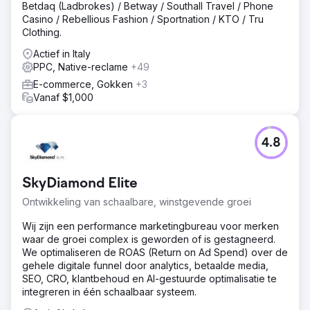
Content- en technische optimalisatie; migratie van website
Betdaq (Ladbrokes) / Betway / Southall Travel / Phone
en subdomein; optimalisatie van meer dan 20
Casino / Rebellious Fashion / Sportnation / KTO / Tru
transactionele pagina's; creatie van meer dan 30 pagina's
Clothing.
met SEO-optimalisatie. Off-page SEO-campagne op 7
Actief in Italy
geoptimaliseerde landingspagina's en publicatie van 44
PPC, Native-reclame
+49
contentitems met dofollow-links.
E-commerce, Gokken
+3
Resultaat
Vanaf $1,000
RESULTATEN OP DE SITE: +23% organische klikken na
migratie, 25+ resultaten op positie 0. RESULTATEN OP DE
SITE: +30% klikken vanuit gerichte zoekopdrachten,
4.8
+35% organische sessies en +1% organische
zichtbaarheid. BETAALDE RESULTATEN: +128%
conversies in de TikTok Ads-campagne voor SEO-
SkyDiamond Elite
geoptimaliseerde pagina's vergeleken met niet-
geoptimaliseerde en conversie-only pagina's. -27% CPA
Ontwikkeling van schaalbare, winstgevende groei
op Google Ads DSA-campagnes op SEO-
geoptimaliseerde pagina's vergeleken met traditionele
Wij zijn een performance marketingbureau voor merken
SEA-campagnes gericht op conversiewidgets.
waar de groei complex is geworden of is gestagneerd.
We optimaliseren de ROAS (Return on Ad Spend) over de
gehele digitale funnel door analytics, betaalde media,
Naar bureaupagina
SEO, CRO, klantbehoud en AI-gestuurde optimalisatie te
integreren in één schaalbaar systeem.