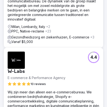
communicatiebureau. De dynamiek van de groep maakt
het mogelijk om met zowel middelgrote als grote
Resultaat
bedrijven en belangrijke merken om te gaan, in een
Advocatenkantoor ontvangt 2-3 leads per maand,
geïntegreerde communicatie tussen traditioneel en
waardoor het aantal consultaties toeneemt.
innovatief digitaal.
Milan, Lombardy, Italy
+2
Naar bureaupagina
PPC, Native-reclame
+23
Gezondheidszorg en ziekenhuizen, E-commerce
+3
Vanaf $5,000
4.4
W-Labs
E-commerce & Performance Agency
10 reviews
Wij zijn meer dan alleen een e-commercebureau. We
combineren bedrijfsstrategie, Shopify e-
commerceontwikkeling, digitale communicatieplanning,
performance marketing en kunstmatige intelligentie in één