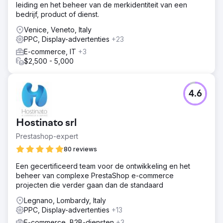
gestart.
leiding en het beheer van de merkidentiteit van een
bedrijf, product of dienst.
Resultaat
Een prachtige website gelanceerd en binnen 3 maanden
Venice, Veneto, Italy
zagen we een boost in rankings voor de
PPC, Display-advertenties
+23
keywordstrategie die we hadden gecreëerd. PPC-
E-commerce, IT
+3
advertenties hielpen bij het genereren van kwalitatieve
$2,500 - 5,000
leads binnen 4 weken na de start van het plan.
Naar bureaupagina
4.6
Hostinato srl
Prestashop-expert
80 reviews
Een gecertificeerd team voor de ontwikkeling en het
beheer van complexe PrestaShop e-commerce
projecten die verder gaan dan de standaard
Legnano, Lombardy, Italy
PPC, Display-advertenties
+13
E-commerce, B2B-diensten
+3