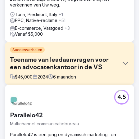
verkennen van Uw weg.
Turin, Piedmont, Italy
+1
PPC, Native-reclame
+51
E-commerce, Vastgoed
+3
Vanaf $5,000
Succesverhalen
Toename van leadaanvragen voor
een advocatenkantoor in de VS
$
45,000
2024
6
maanden
Uitdaging
4.5
De website scoorde niet goed en genereerde geen
leads.
Oplossing
Parallelo42
De landingspagina opnieuw ontworpen en meer
Multichannel communicatiebureau
servicepagina's gebouwd. Een PPC- en SEO-campagne
gestart. SEO helpt bij een strategie op de lange termijn,
Parallelo42 is een jong en dynamisch marketing- en
PPC is geweldig voor snellere leadgeneratie.