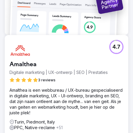
eerste pagina van Google. De kosten per
gekwalificeerde lead voor LinkedIn-advertenties daalden
met 44%, en account-based marketing zette 31 van de
80 accounts om in actieve leads. De totale gegenereerde
salespipeline groeide met een factor 4,2 op jaarbasis, en
de verkoopcycli werden met 28 dagen verkort dankzij
een betere leadkwalificatie.
4.7
Naar bureaupagina
Amalthea
Digitale marketing | UX-ontwerp | SEO | Prestaties
3 reviews
Amalthea is een webbureau / UX-bureau gespecialiseerd
in digitale marketing, UX - UI-ontwerp, branding en SEO,
dat zijn naam ontleent aan de mythe... van een geit. Als je
van geiten en webmarketing houdt, ben je hier op de
juiste plek!
Turin, Piedmont, Italy
PPC, Native-reclame
+51