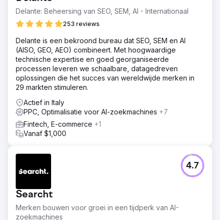
- Toename van het activeringspercentage met 700%
binnen 2 jaar - Stabiele groei van het verkeer en het
Delante: Beheersing van SEO, SEM, AI - Internationaal
aandeel actieve gebruikers via organisch zoeken (SEO) -
253 reviews
Verbeterd conversiepercentage door optimalisatie van
website en applicatie - 90% lagere kosten per
Delante is een bekroond bureau dat SEO, SEM en AI
klantverwerving via Google Ads - Stabiele groei van de
(AISO, GEO, AEO) combineert. Met hoogwaardige
maandelijkse omzet in de afgelopen twee jaar
technische expertise en goed georganiseerde
processen leveren we schaalbare, datagedreven
oplossingen die het succes van wereldwijde merken in
Naar bureaupagina
29 markten stimuleren.
Actief in Italy
PPC, Optimalisatie voor AI-zoekmachines
+7
Fintech, E-commerce
+1
Vanaf $1,000
4.7
Searcht
Merken bouwen voor groei in een tijdperk van AI-
zoekmachines