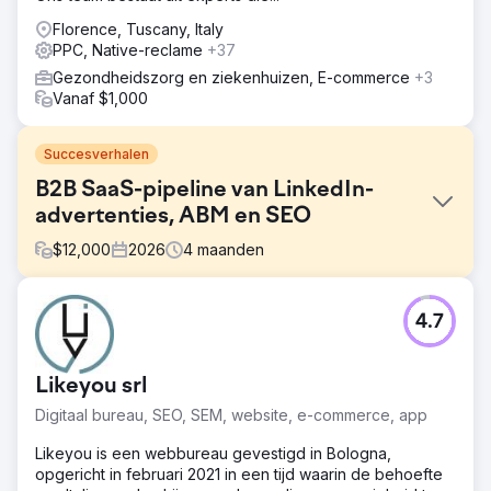
Florence, Tuscany, Italy
PPC, Native-reclame
+37
Gezondheidszorg en ziekenhuizen, E-commerce
+3
Vanaf $1,000
Succesverhalen
B2B SaaS-pipeline van LinkedIn-
advertenties, ABM en SEO
$
12,000
2026
4
maanden
Uitdaging
4.7
Een B2B SaaS-bedrijf in workforce analytics had ondanks
een sterk product een vastgelopen salespipeline. Hun
organische zoekresultaten misten alle relevante
Likeyou srl
zoekwoorden, LinkedIn-advertenties genereerden wel
klikken maar geen demo's, en account-based marketing
Digitaal bureau, SEO, SEM, website, e-commerce, app
was niet geïmplementeerd. De door marketing
gegenereerde pipeline droeg minder dan 12% bij aan de
Likeyou is een webbureau gevestigd in Bologna,
nieuwe omzet, de verkoopcycli duurden 90 tot 180
opgericht in februari 2021 in een tijd waarin de behoefte