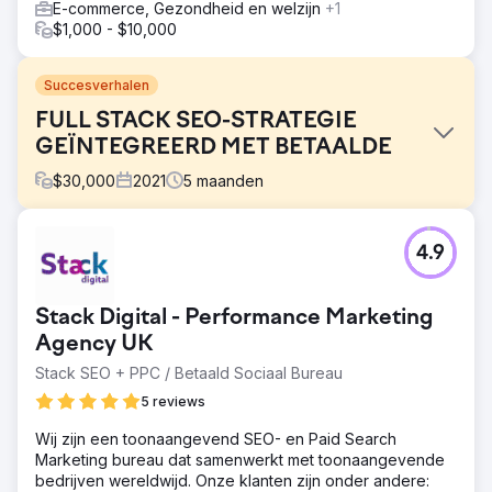
E-commerce, Gezondheid en welzijn
+1
$1,000 - $10,000
Succesverhalen
FULL STACK SEO-STRATEGIE
GEÏNTEGREERD MET BETAALDE
$
30,000
2021
5
maanden
Uitdaging
4.9
Verbeter de algehele organische zichtbaarheid en het
organische verkeer naar de website; voorkom verlies van
verkeer tijdens en na de migratie; verhoog het aantal
Stack Digital - Performance Marketing
resultaten op positie 0 van de website; verbeter de
organische zichtbaarheid voor de geselecteerde
Agency UK
trefwoorden met +5%; verhoog het aantal organische
Stack SEO + PPC / Betaald Sociaal Bureau
klikken met +20% en verhoog het aantal organische
5 reviews
sessies met +23%. In synergie tussen SEO en betaalde
digitale media: optimaliseer investeringen en kosten per
Wij zijn een toonaangevend SEO- en Paid Search
conversie.
Marketing bureau dat samenwerkt met toonaangevende
Oplossing
bedrijven wereldwijd. Onze klanten zijn onder andere: