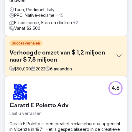
bouwen.
Turin, Piedmont, Italy
PPC, Native-reclame
+45
E-commerce, Eten en drinken
+2
Vanaf $2,500
Succesverhalen
Verhoogde omzet van $ 1,2 miljoen
naar $ 7,8 miljoen
$
50,000
2022
6
maanden
Uitdaging
4.6
De klant was niet tevreden met zijn website. Hij
genereerde geen leads en scoorde niet hoog op de
ranking.
Caratti E Poletto Adv
Oplossing
Laat u verrassen!
We hebben een campagne met betaalde advertenties
opgezet, een website opnieuw ontworpen, aangepaste
Caratti E Poletto is een creatief reclamebureau opgericht
landingspagina's gebouwd en een SEO-campagne
in Vicenza in 1971. Het is gespecialiseerd in de creatieve