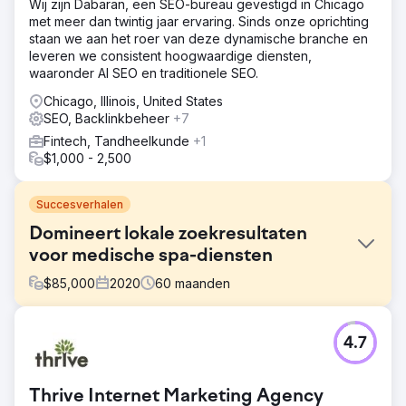
Wij zijn Dabaran, een SEO-bureau gevestigd in Chicago
met meer dan twintig jaar ervaring. Sinds onze oprichting
staan we aan het roer van deze dynamische branche en
leveren we consistent hoogwaardige diensten,
waaronder AI SEO en traditionele SEO.
Chicago, Illinois, United States
SEO, Backlinkbeheer
+7
Fintech, Tandheelkunde
+1
$1,000 - 2,500
Succesverhalen
Domineert lokale zoekresultaten
voor medische spa-diensten
$
85,000
2020
60
maanden
Uitdaging
4.7
Een gevestigde medische spa had weliswaar een online
aanwezigheid, maar haar belangrijkste behandelingen
waren nauwelijks zichtbaar. De klant opereerde in een
Thrive Internet Marketing Agency
sterk gereguleerde sector (YMYL) en had moeite om