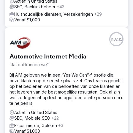
Actief in United States
SEO, Backlinkbeheer
+43
Naar bureaupagina
Huishoudelijke diensten, Verzekeringen
+29
Vanaf $1,000
n.v.t.
Automotive Internet Media
“Ja, dat kunnen we”
Bij AIM geloven we in een “Yes We Can”-filosofie die
onze klanten op de eerste plaats zet. Ons team is gericht
op het bedienen van de behoeften van onze klanten en
het leveren van de best mogelijke resultaten. Ook al zijn
we sterk gericht op technologie, een echte persoon om u
te helpen is
Actief in United States
SEO, Mobiele SEO
+22
E-commerce, Gokken
+3
Vanaf $1,000