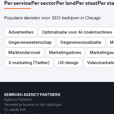
Per service
Per sector
Per land
Per staat
Per st
Populaire diensten voor SEO-bedrijven in Chicago
Advertenties
Optimalisatie voor AI-zoekmachines
Gegevenswetenschap
Gegevensvisualisatie
M
Marktonderzoek
Marketingadvies
Marketingau
X-marketing (Twitter)
UX-design
Videomarketi
SEMRUSH AGENCY PARTNERS
Agency Partners
Vermeld je bureau in de catalogus
Zo werkt het