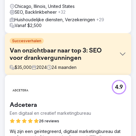
Chicago, Illinois, United States
SEO, Backlinkbeheer
+32
Huishoudelijke diensten, Verzekeringen
+29
Vanaf $2,500
Succesverhalen
Van onzichtbaar naar top 3: SEO
voor drankvergunningen
$
35,000
2024
24
maanden
Uitdaging
4.9
Deze klant had wel een website, maar die leverde geen
business op. Ze hadden geen lokale aanwezigheid en
scoorden niet hoog in de zoekresultaten voor
Adcetera
concurrerende zoektermen. Ze hadden een partner
nodig die het volledige digitale ecosysteem – van
Een digitaal en creatief marketingbureau
ontwerp tot leadmanagement – kon overnemen om te
26 reviews
kunnen concurreren met gevestigde bureaus. De
uitdaging was om in de top 3 van de Map Pack te komen
Wij zijn een geïntegreerd, digitaal marketingbureau dat
in een concurrerende stad, terwijl ze zich tegelijkertijd