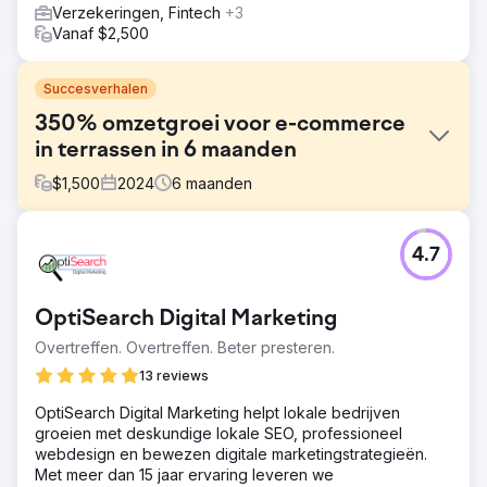
Verzekeringen, Fintech
+3
Vanaf $2,500
Succesverhalen
350% omzetgroei voor e-commerce
in terrassen in 6 maanden
$
1,500
2024
6
maanden
Uitdaging
4.7
Voordat ze met DYRE Marketing gingen samenwerken,
had de e-commercewinkel voor terrasbenodigdheden te
maken met aanzienlijke uitdagingen met hun vorige
OptiSearch Digital Marketing
marketingbureau. Ze ontvingen onnauwkeurige
rapportages en hadden geen duidelijk inzicht in waar hun
Overtreffen. Overtreffen. Beter presteren.
verkopen vandaan kwamen of hoe hun budget werd
13 reviews
besteed. Zonder transparantie hadden ze moeite om
succes te meten of weloverwogen beslissingen te
OptiSearch Digital Marketing helpt lokale bedrijven
nemen, waardoor hun digitale marketinginspanningen
groeien met deskundige lokale SEO, professioneel
inefficiënt en kostbaar waren.
webdesign en bewezen digitale marketingstrategieën.
Met meer dan 15 jaar ervaring leveren we
Oplossing