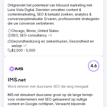
dat haar online zichtbaarheid perfect aansloot bij haar
Ontgrendel het potentieel van Inbound marketing met
hoogwaardige dienstenaanbod, waardoor ze de lokale
Luna Vista Digital. Diensten omvatten content &
markt domineerde.
contentmarketing, SEO & betaald zoeken, analytics &
conversieoptimalisatie. Ervaren, professionele strategieën
Naar bureaupagina
die uw conversie verbeteren.
Chicago, Illinois, United States
SEO, SEO-consultancy
+6
Gezondheidszorg en ziekenhuizen, Gezondheid en
welzijn
+1
$2,500 - 5,000
4.6
IMS.net
Word slimmer met duurzame SEO die lang meegaat
IMS.net stimuleert duurzame groei op de lange termijn
voor ondernemers met SEO gebaseerd op nuttige
content en Google-richtlijnen. Verwacht blijvende