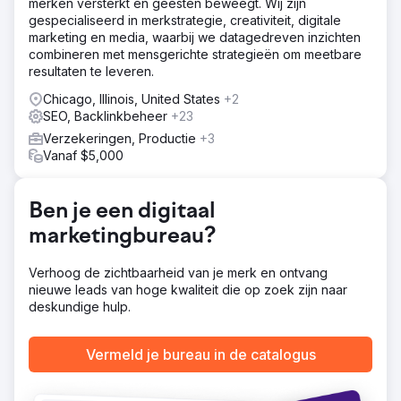
merken versterkt en geesten beweegt. Wij zijn
voorbereidden op nationale groei.
gespecialiseerd in merkstrategie, creativiteit, digitale
marketing en media, waarbij we datagedreven inzichten
Oplossing
combineren met mensgerichte strategieën om meetbare
Onze strategie was gebaseerd op de beste praktijken
resultaten te leveren.
voor lokale SEO. We hebben de website opnieuw
opgebouwd met strikte on-page optimalisatie (schema,
Chicago, Illinois, United States
+2
geotargeting) en off-page technieken toegepast om
SEO, Backlinkbeheer
+23
lokale signalen te verifiëren en vertrouwen op te
Verzekeringen, Productie
+3
bouwen. Om de directe impact te maximaliseren, hebben
Vanaf $5,000
we Google Ads en leadautomatisering toegevoegd. Deze
balans tussen diepe on-page relevantie en off-page
autoriteitsopbouw was de specifieke drijfveer die hen
Ben je een digitaal
naar de top van het Map Pack heeft gebracht.
marketingbureau?
Resultaat
De klant is nu marktleider in zijn thuisstad, staat stevig in
de top 3 van het Google Maps-pakket en bekleedt
Verhoog de zichtbaarheid van je merk en ontvang
organische pagina 1-posities voor zijn meest
nieuwe leads van hoge kwaliteit die op zoek zijn naar
winstgevende zoekwoorden voor diensten. Het grote
deskundige hulp.
aantal gekwalificeerde leads stelde ons in staat de scope
van het werk uit te breiden; we rollen deze beproefde
Vermeld je bureau in de catalogus
strategie nu uit naar de rest van het land met de eerste
successen.