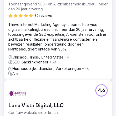
hoog te scoren in de zoekresultaten. Het doel was om de
Toonaangevend SEO- en AI-zichtbaarheidsbureau | Meer
kloof tussen haar diensten en de zoekintentie te
dan 20 jaar ervaring
overbruggen zonder de richtlijnen voor medische
162 reviews
content te schenden, en zo een slapende website om te
toveren tot een bron van leads.
Thrive Internet Marketing Agency is een full-service
digitaal marketingbureau met meer dan 20 jaar ervaring,
Oplossing
toonaangevende SEO-expertise, AI-diensten voor online
We hebben een holistische strategie ontwikkeld die is
zichtbaarheid, flexibele maandelijkse contracten en
afgestemd op de gevoelige aard van medische
bewezen resultaten, ondersteund door een
esthetiek. We hebben de website opnieuw opgebouwd
klantbehoudpercentage van 95%.
voor optimale prestaties en een contentstrategie
geïmplementeerd die is gericht op EEAT (Ervaring,
Chicago, Illinois, United States
+4
Expertise, Autoriteit, Vertrouwen). Dit hebben we
SEO, Backlinkbeheer
+58
aangevuld met agressief reputatiemanagement en de
Huishoudelijke diensten, Verzekeringen
+28
beste lokale SEO-praktijken (on-page optimalisatie en
Alle
lokale vermeldingen) om haar medische autoriteit te
bevestigen.
Resultaat
4.6
De klant is nu de nummer 1 medische spa in haar grote
stad. We hebben met succes branchebeperkingen
overwonnen om een top 3-positie (Map Pack en
Luna Vista Digital, LLC
organisch) te bereiken voor 90% van haar doelgerichte
zoekwoorden voor diensten. De strategie zorgde ervoor
Geef uw website meer kracht