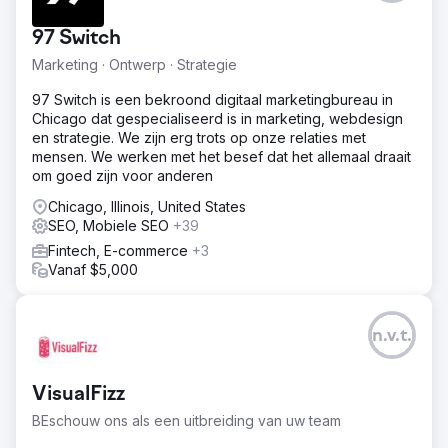
zoekmachines direct autoriteit te tonen.
Resultaat
97 Switch
Het project transformeerde een niet-bestaand merk in
Marketing · Ontwerp · Strategie
een lokale marktleider. De website domineert nu de
topposities in de zoekresultaten voor de meest
97 Switch is een bekroond digitaal marketingbureau in
waardevolle zoekwoorden met betrekking tot ramen in
Chicago dat gespecialiseerd is in marketing, webdesign
Chicago. Als direct gevolg hiervan genereert de klant
en strategie. We zijn erg trots op onze relaties met
momenteel honderden gekwalificeerde leads per maand,
mensen. We werken met het besef dat het allemaal draait
uitsluitend via organisch verkeer. We hebben hen
om goed zijn voor anderen
succesvol van nul zichtbaarheid naar een van de best
scorende websites in de regio gebracht.
Chicago, Illinois, United States
SEO, Mobiele SEO
+39
Fintech, E-commerce
Naar bureaupagina
+3
Vanaf $5,000
n.v.t.
VisualFizz
BEschouw ons als een uitbreiding van uw team