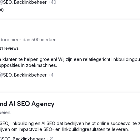
SEO, Backlinkbeheer
+40
00
d door meer dan 500 merken
21 reviews
lanten te helpen groeien! Wij zijn een relatiegericht linkbuildingb
opposities in zoekmachines.
SEO, Backlinkbeheer
+4
 and AI SEO Agency
oeien.
SEO, linkbuilding en AI SEO dat bedrijven helpt online succesvol te zi
jven om impactvolle SEO- en linkbuildingresultaten te leveren.
SEO, Backlinkbeheer
+21