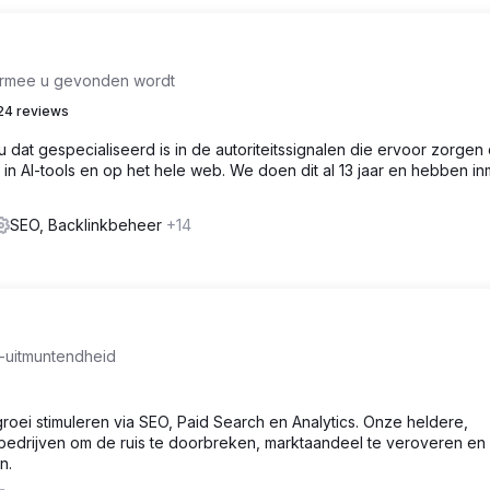
rmee u gevonden wordt
24 reviews
u dat gespecialiseerd is in de autoriteitssignalen die ervoor zorgen 
 AI-tools en op het hele web. We doen dit al 13 jaar en hebben in
.
SEO, Backlinkbeheer
+14
l-uitmuntendheid
 stimuleren via SEO, Paid Search en Analytics. Onze heldere,
edrijven om de ruis te doorbreken, marktaandeel te veroveren en
n.