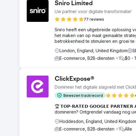
Sniro Limited
Uw partner voor digitale transformatie!
77 reviews
Sniro heeft een uitgebreide oplossing v
het maken van op maat gemaakte strategi
betrokkenheid te stimuleren en groei te r
London, England, United Kingdom
S
E-commerce, B2B-diensten
+1
$0 - 
ClickExpose®
Domineer het digitale slagveld met Cli
Bewezen trackrecord
🏆 𝗧𝗢𝗣-𝗥𝗔𝗧𝗘𝗗 𝗚𝗢𝗢𝗚𝗟𝗘 𝗣𝗔𝗥𝗧𝗡
domineren? Ontgrendel vandaag nog uw d
Hoddesdon, England, United Kingdo
E-commerce, B2B-diensten
+1
Alle