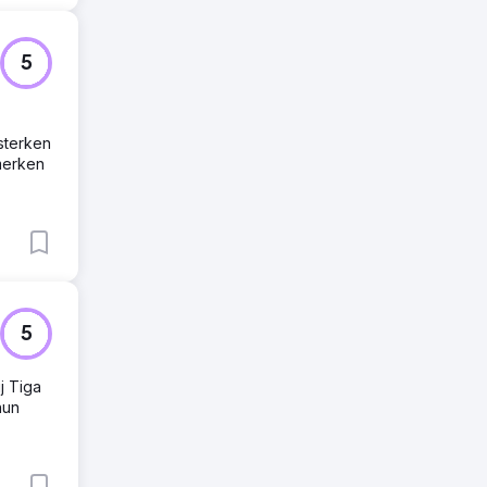
5
sterken
merken
5
j Tiga
hun