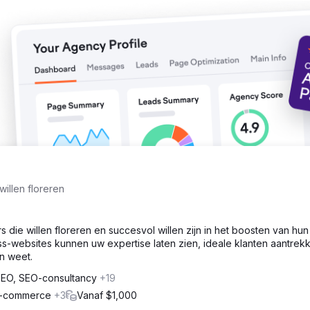
 de top 3 van Google.
illen floreren
ie willen floreren en succesvol willen zijn in het boosten van hun 
-websites kunnen uw expertise laten zien, ideale klanten aantrek
an weet.
EO, SEO-consultancy
+19
 E-commerce
+3
Vanaf $1,000