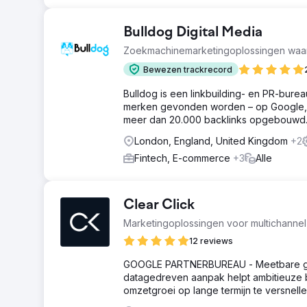
Bulldog Digital Media
Zoekmachinemarketingoplossingen waa
Bewezen trackrecord
Bulldog is een linkbuilding- en PR-burea
merken gevonden worden – op Google, in
meer dan 20.000 backlinks opgebouwd
London, England, United Kingdom
+2
Fintech, E-commerce
+3
Alle
Clear Click
Marketingoplossingen voor multichanne
12 reviews
GOOGLE PARTNERBUREAU - Meetbare groei
datagedreven aanpak helpt ambitieuze b
omzetgroei op lange termijn te versnelle