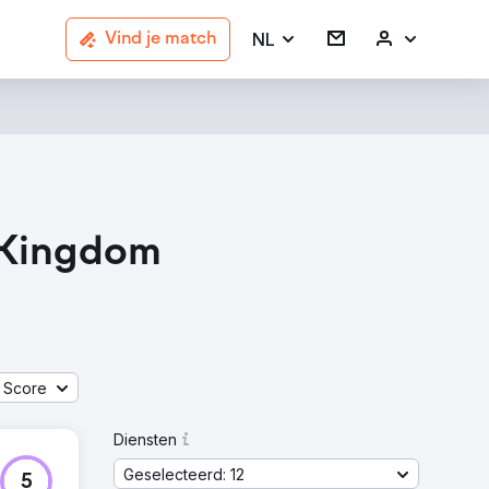
NL
Vind je match
d Kingdom
 Score
Diensten
Geselecteerd: 12
5