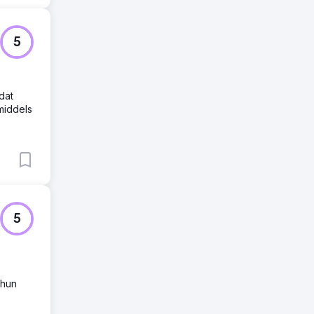
5
dat
middels
5
 hun