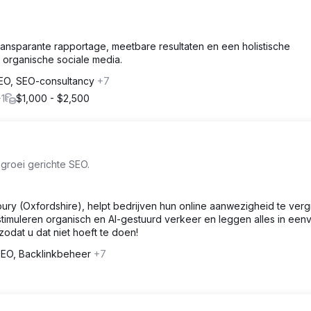
ransparante rapportage, meetbare resultaten en een holistische
organische sociale media.
EO, SEO-consultancy
+7
1
$1,000 - $2,500
groei gerichte SEO.
bury (Oxfordshire), helpt bedrijven hun online aanwezigheid te ver
 stimuleren organisch en AI-gestuurd verkeer en leggen alles in ee
 zodat u dat niet hoeft te doen!
EO, Backlinkbeheer
+7