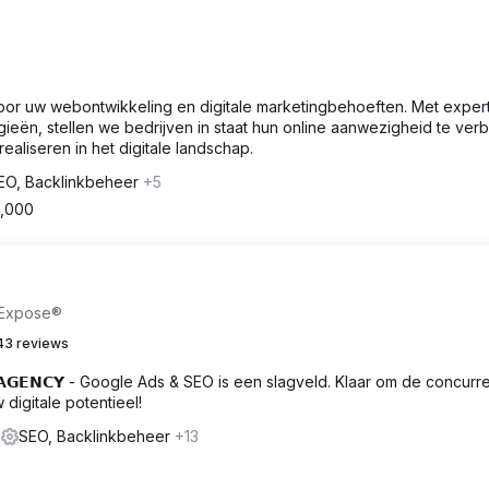
oor uw webontwikkeling en digitale marketingbehoeften. Met expert
eën, stellen we bedrijven in staat hun online aanwezigheid te ver
ealiseren in het digitale landschap.
EO, Backlinkbeheer
+5
1,000
ckExpose®
43 reviews
𝗘𝗥 𝗔𝗚𝗘𝗡𝗖𝗬 - Google Ads & SEO is een slagveld. Klaar om de concurr
igitale potentieel!
m
SEO, Backlinkbeheer
+13