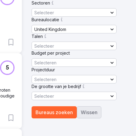
Sectoren
Selecteer
Bureaulocatie
United Kingdom
Talen
Selecteer
Budget per project
Selecteren
5
Projectduur
Selecteren
De grootte van je bedrijf
groten
nvoudige
Selecteer
Bureaus zoeken
Wissen