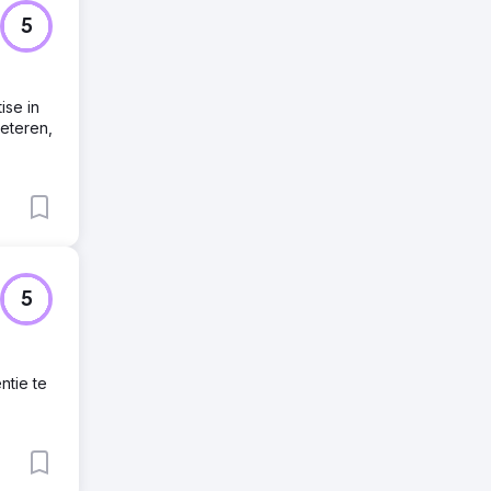
5
ise in
beteren,
5
entie te