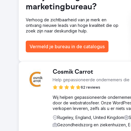
maanden. +1.100+ zoekwoordposities, waaronder 35 in
marketingbureau?
Naar bureaupagina
Verhoog de zichtbaarheid van je merk en
ontvang nieuwe leads van hoge kwaliteit die op
zoek zijn naar deskundige hulp.
Vermeld je bureau in de catalogus
Cosmik Carrot
Help gepassioneerde ondernemers die w
62 reviews
Wij helpen gepassioneerde ondernemers d
door de webstratosfeer. Onze WordPress
verkopen leveren, zelfs als u er niets v
Rugeley, England, United Kingdom
S
Gezondheidszorg en ziekenhuizen,