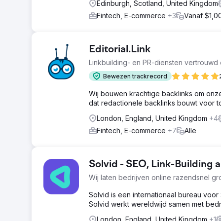
Edinburgh, Scotland, United Kingdom
Fintech, E-commerce
+3
Vanaf $1,0
Editorial.Link
Linkbuilding- en PR-diensten vertrouw
Bewezen trackrecord
Wij bouwen krachtige backlinks om onze k
dat redactionele backlinks bouwt voor t
London, England, United Kingdom
+4
Fintech, E-commerce
+7
Alle
Solvid - SEO, Link-Building
Wij laten bedrijven online razendsnel gr
Solvid is een internationaal bureau voor 
Solvid werkt wereldwijd samen met bedri
London, England, United Kingdom
+1