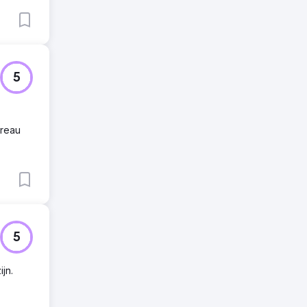
5
ureau
5
jn.