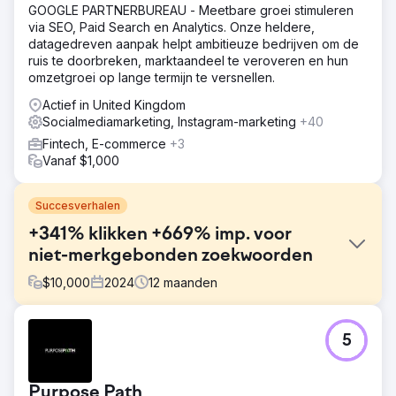
GOOGLE PARTNERBUREAU - Meetbare groei stimuleren
via SEO, Paid Search en Analytics. Onze heldere,
datagedreven aanpak helpt ambitieuze bedrijven om de
ruis te doorbreken, marktaandeel te veroveren en hun
omzetgroei op lange termijn te versnellen.
Actief in United Kingdom
Socialmediamarketing, Instagram-marketing
+40
Fintech, E-commerce
+3
Vanaf $1,000
Succesverhalen
+341% klikken +669% imp. voor
niet-merkgebonden zoekwoorden
$
10,000
2024
12
maanden
Uitdaging
5
Kompozit Pazari wilde het verkeer en de verkoop
stimuleren, maar miste de SEO-basisprincipes. Een snelle
audit bracht ontbrekende redirects, slechte metadata,
Purpose Path
crawldoelen met een lage waarde, niet-geoptimaliseerde