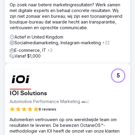
communicatie. Dankzij consistente contentinspanningen
Op zoek naar betere marketingresultaten? Werk samen
steeg de zichtbaarheid met 9,94%, de conversieratio met
met digitale experts en behaal concrete resultaten. Wij
2,89%, het aantal transacties met 93% en de omzet met
zijn niet zomaar een bureau; wij zijn een toonaangevend
1188%.
boutique-bureau dat waarde hecht aan transparantie,
vertrouwen en oprechte communicatie.
Naar bureaupagina
Actief in United Kingdom
Socialmediamarketing, Instagram-marketing
+22
E-commerce, IT
+3
Vanaf $1,000
5
IOI Solutions
Automotive Performance Marketing 🚗📈
8 reviews
Automerken vertrouwen op ons wereldwijde team om
resultaten te leveren. De bewezen OctaneOS™-
methodologie van IOI heeft de omzet van onze klanten