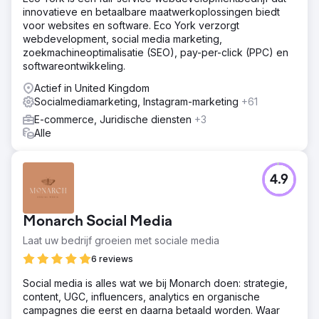
Oplossing
innovatieve en betaalbare maatwerkoplossingen biedt
We voerden een grondige SEO- en Google Ads-audit uit
voor websites en software. Eco York verzorgt
en identificeerden 16 prioritaire en 84 secundaire
webdevelopment, social media marketing,
zoekwoorden. Onze strategie omvatte het creëren van
zoekmachineoptimalisatie (SEO), pay-per-click (PPC) en
nichecontent, op zoekwoorden gerichte
softwareontwikkeling.
landingspagina's en technische website-optimalisaties om
de ranking te verbeteren en het verkeer te stimuleren.
Actief in United Kingdom
Socialmediamarketing, Instagram-marketing
+61
Resultaat
Benchmark behaalde de eerste plaats in de ranking voor
E-commerce, Juridische diensten
+3
verschillende zeer competitieve zoekwoorden en wist
Alle
235 zoekwoorden op pagina 1 te bemachtigen. Hun
organische zoekverkeer groeide met maar liefst +941%,
wat neerkomt op $ 55.600 aan jaarlijkse organische
4.9
verkeerswaarde. Deze resultaten verstevigden de positie
van Benchmark als grootste particuliere makelaardij in
Australië en een duidelijke marktleider.
Monarch Social Media
Laat uw bedrijf groeien met sociale media
Naar bureaupagina
6 reviews
Social media is alles wat we bij Monarch doen: strategie,
content, UGC, influencers, analytics en organische
campagnes die eerst en daarna betaald worden. Waar