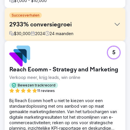
$1,000 - $10,000
Succesverhalen
2933% conversiegroei
$
30,000
2024
24
maanden
Uitdaging
5
Het bedrijf stapte voor het eerst in digitale marketing en
miste de basis om effectief te schalen. Er waren geen
geoptimaliseerde landingspagina's voor advertenties en
Reach Ecomm - Strategy and Marketing
de trage snelheid van de website verhoogde de kosten
en belemmerde de advertentieprestaties. Bovendien
Verkoop meer, krijg leads, win online
vereiste het bereiken van een niche B2B-publiek een
Bewezen trackrecord
strategie op maat om op te vallen in een markt die vaak
11 reviews
gedomineerd werd door B2C-concurrenten.
Bij Reach Ecomm hoeft u niet te kiezen voor een
Oplossing
standaardoplossing met ons aanbod van op maat
We bouwden aangepaste landingspagina's afgestemd
gemaakte marketingdiensten. Van het turbochargen van
op gerichte advertentiegroepen en verbeterden de
digitale marketingresultaten tot het stroomlijnen van e-
websitesnelheid om de advertentiekwaliteit te verbeteren
commerceactiviteiten; reken op ons voor strategische
en de kosten te verlagen. Ons team lanceerde
planning, inzichtelijke KPI-rapportage en deskundige
geïntegreerde campagnes op Google, Meta en LinkedIn.