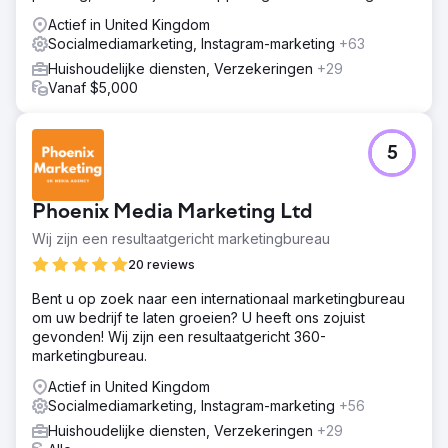
begeleiding.
Met behulp van A/B-testen en continue optimalisatie
Actief in United Kingdom
ontwikkelden we op maat gemaakte
Socialmediamarketing, Instagram-marketing
+63
advertentieboodschappen, visuals en
Huishoudelijke diensten, Verzekeringen
+29
targetingstrategieën om verkeer met een hoge intentie te
Vanaf $5,000
genereren en efficiënt te converteren.
Resultaat
De holistische advertentiestrategie leverde krachtige
5
resultaten op. De merkzichtbaarheid nam met 3338% toe
en de conversieratio's stegen met 2933%. Het aantal
klikken steeg met meer dan 1200%, terwijl de kosten per
Phoenix Media Marketing Ltd
klik met 75% daalden. Deze resultaten weerspiegelden
de impact van goed gestructureerde campagnes,
Wij zijn een resultaatgericht marketingbureau
geoptimaliseerde advertenties en nauwkeurige
20 reviews
doelgroeptargeting, die zichtbaarheid omzetten in
meetbare bedrijfswaarde.
Bent u op zoek naar een internationaal marketingbureau
om uw bedrijf te laten groeien? U heeft ons zojuist
gevonden! Wij zijn een resultaatgericht 360-
Naar bureaupagina
marketingbureau.
Actief in United Kingdom
Socialmediamarketing, Instagram-marketing
+56
Huishoudelijke diensten, Verzekeringen
+29