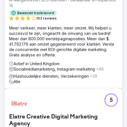
positie als beste hypotheekadviseur van Canberra
🚀
verstevigden.
Bewezen trackrecord
103 reviews
Naar bureaupagina
Meer verkeer, meer klanten, meer omzet. Wij helpen u
succesvol te zijn, ongeacht de omvang van uw bedrijf.
Meer dan 800.000 eerstepaginaposities. Meer dan $
41.762.176 aan omzet gegenereerd voor klanten. Versla
de concurrentie met ROI-gerichte digitale marketing.
Gratis analyse en offerte.
Actief in United Kingdom
Socialmediamarketing, Instagram-marketing
+46
Huishoudelijke diensten, Verzekeringen
+29
Alle
5
Elatre Creative Digital Marketing
Agency