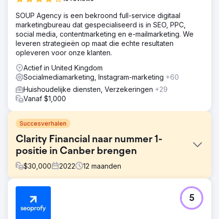
SOUP Agency is een bekroond full-service digitaal
marketingbureau dat gespecialiseerd is in SEO, PPC,
social media, contentmarketing en e-mailmarketing. We
leveren strategieën op maat die echte resultaten
opleveren voor onze klanten.
Actief in United Kingdom
Socialmediamarketing, Instagram-marketing
+60
Huishoudelijke diensten, Verzekeringen
+29
Vanaf $1,000
Succesverhalen
Clarity Financial naar nummer 1-
positie in Canber brengen
$
30,000
2022
12
maanden
Uitdaging
5
Clarity Financial, een van Canberra's toonaangevende
hypotheekadviseurs, stond op pagina 2 van Google voor
"Mortgage Broker Canberra" - het meest concurrerende