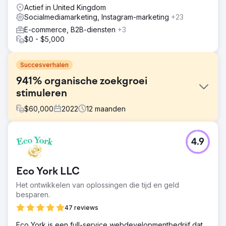
Actief in United Kingdom
Socialmediamarketing, Instagram-marketing
+23
E-commerce, B2B-diensten
+3
$0 - $5,000
Succesverhalen
941% organische zoekgroei
stimuleren
$
60,000
2022
12
maanden
Uitdaging
4.9
Benchmark, de grootste onafhankelijke zakelijke
makelaar van Australië, moest zijn online zichtbaarheid
versterken en het organische zoekverkeer opschalen.
Eco York LLC
Ondanks hun sterke nationale aanwezigheid en reputatie,
ondervonden ze hevige concurrentie om waardevolle
Het ontwikkelen van oplossingen die tijd en geld
branchespecifieke zoekwoorden en hadden ze een
besparen.
duurzame digitale strategie nodig om hun leidende
47 reviews
positie te behouden.
Eco York is een full-service webdevelopmentbedrijf dat