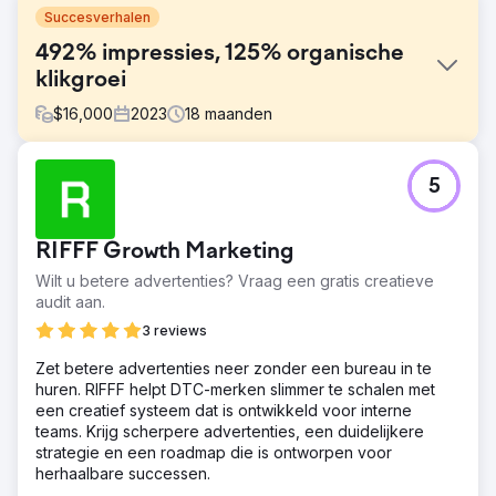
Succesverhalen
492% impressies, 125% organische
klikgroei
$
16,000
2023
18
maanden
Uitdaging
5
Het merk moest zijn digitale zichtbaarheid vergroten en
meer klanten naar zijn lokale vestigingen trekken. De
website had echter geen goede categoriepagina's, was
RIFFF Growth Marketing
traag en had een minimale lokale SEO- of
contentstrategie. De competitieve aard van de branche
Wilt u betere advertenties? Vraag een gratis creatieve
maakte het ook lastig om te scoren op zoekwoorden met
audit aan.
een hoge intentie zonder een duidelijke en consistente
3 reviews
SEO-strategie.
Zet betere advertenties neer zonder een bureau in te
Oplossing
huren. RIFFF helpt DTC-merken slimmer te schalen met
We lanceerden een uitgebreide SEO-strategie, inclusief
een creatief systeem dat is ontwikkeld voor interne
technische audits, on-page optimalisaties, verbeteringen
teams. Krijg scherpere advertenties, een duidelijkere
van de sitesnelheid en interne links. Op basis van
strategie en een roadmap die is ontworpen voor
strategisch zoekwoordenonderzoek werden specifieke
herhaalbare successen.
categorie- en blogpagina's gecreëerd. Een continue