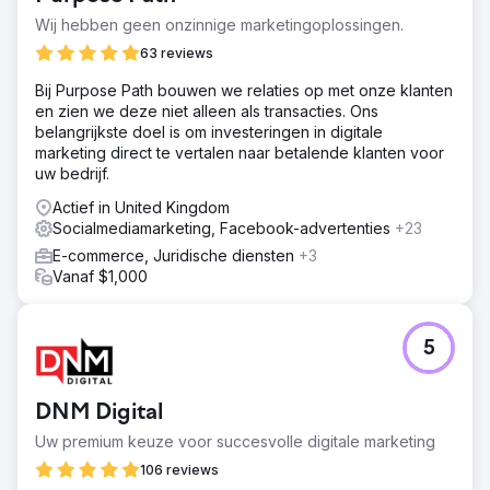
afbeeldingen en magere categoriecontent aan het licht.
Wij hebben geen onzinnige marketingoplossingen.
We hebben ons gericht op het verbeteren van de on-site
63 reviews
SEO, het optimaliseren van afbeeldingen en het
verbeteren van categoriepagina's om de zichtbaarheid in
Bij Purpose Path bouwen we relaties op met onze klanten
merkloze zoekopdrachten te vergroten.
en zien we deze niet alleen als transacties. Ons
belangrijkste doel is om investeringen in digitale
Oplossing
marketing direct te vertalen naar betalende klanten voor
We hebben een Semrush site audit uitgevoerd om
uw bedrijf.
problemen zoals dubbele content, gebroken links, 404-
fouten en JavaScript-problemen op te lossen.
Actief in United Kingdom
Concurrentieonderzoek bracht de belangrijkste
Socialmediamarketing, Facebook-advertenties
+23
verkeersbronnen en best presterende zoekwoorden aan
E-commerce, Juridische diensten
+3
het licht, met een focus op merkloze zoekopdrachten.
Vanaf $1,000
Position Tracking monitorde de zoekwoordrangschikking
en de zichtbaarheid van de content. Tot slot werden
schadelijke backlinks verwijderd om de spamscore van
de site te verlagen en de SEO-gezondheid te
5
verbeteren.
Resultaat
DNM Digital
Kompozit Pazari publiceerde meer dan 50 SEO-
geoptimaliseerde categoriepagina's en meer dan 15
Uw premium keuze voor succesvolle digitale marketing
blogposts. Ondanks infrastructurele uitdagingen werden
106 reviews
veel technische problemen opgelost door voortdurende