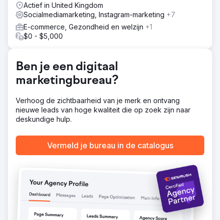
cyclus van contentproductie en het volgen van
Actief in United Kingdom
concurrenten stelde ons in staat de roadmap aan te
Socialmediamarketing, Instagram-marketing
+7
passen naarmate de autoriteit en zichtbaarheid van de
E-commerce, Gezondheid en welzijn
+1
site evolueerden.
$0 - $5,000
Resultaat
In slechts 1,5 jaar tijd zag het merk een toename van
492% in organische impressies en een stijging van 125%
Ben je een digitaal
in kliks. De zichtbaarheid verbeterde met 1,21% en de
marketingbureau?
gemiddelde zoekwoordrangschikkingen stegen met
meer dan 33%. Met meer dan 70 blogposts en meer dan
10 gepubliceerde landingspagina's scoort het merk nu
Verhoog de zichtbaarheid van je merk en ontvang
voor 13 nieuwe zoekwoorden, waarmee het veel
nieuwe leads van hoge kwaliteit die op zoek zijn naar
concurrenten overtreft in lokale en categoriegebaseerde
deskundige hulp.
zoekresultaten.
Vermeld je bureau in de catalogus
Naar bureaupagina