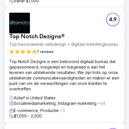
websiteverkeer steeg met 335%. Betaalde zoekleads
Vanaf $1,000
stegen met 31% terwijl de maandelijkse uitgaven gelijk
bleven - een daling van 24% in CPA was de belangrijkste
drijfveer.
4.9
Naar bureaupagina
Top Notch Dezigns®
Top beoordeelde webdesign + digitaal marketingbureau
7 reviews
Top Notch Dezigns is een bekroond digitaal bureau dat
gepassioneerd, toegewijd en toegewijd is aan het
leveren van uitstekende resultaten. We zijn trots op onze
uitstekende communicatievaardigheden en maken er een
punt van om de verwachtingen van onze klanten te
overtreffen.
Actief in United States
Socialmediamarketing, Instagram-marketing
+44
E-commerce, Productie
+3
$1,000 - 2,500