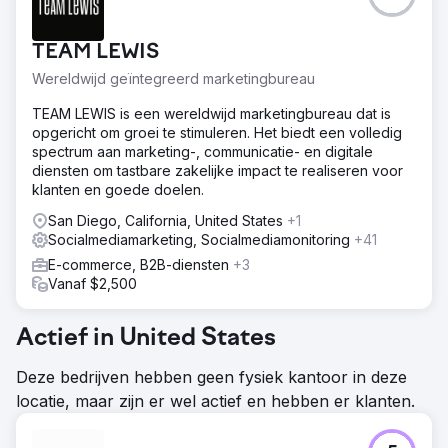
We combineerden Google Ads met SEO-content, waarbij
we strategisch ingingen op zoekwoorden met een laag
TEAM LEWIS
zoekvolume en meer dan 120 pagina's in advertorialstijl
publiceerden. Met behulp van Google Ads zetten we
Wereldwijd geïntegreerd marketingbureau
dynamische contentadvertenties in om een maximale
dekking van de funnel te garanderen.
TEAM LEWIS is een wereldwijd marketingbureau dat is
opgericht om groei te stimuleren. Het biedt een volledig
Resultaat
spectrum aan marketing-, communicatie- en digitale
Ze genereerden vijf keer zoveel leads als normaal
diensten om tastbare zakelijke impact te realiseren voor
gesproken op een conferentie. Hun verkoopteam begon
klanten en goede doelen.
relaties op te bouwen en sloot na 2-3 maanden deals met
een hoge jaarlijkse contractwaarde (ACV) voor hun
San Diego, California, United States
+1
software. In de eerste 15 maanden hebben we met deze
Socialmediamarketing, Socialmediamonitoring
+41
aanpak $3 miljoen aan ACV aan de omzet toegevoegd.
E-commerce, B2B-diensten
+3
Vanaf $2,500
Naar bureaupagina
Actief in United States
Deze bedrijven hebben geen fysiek kantoor in deze
locatie, maar zijn er wel actief en hebben er klanten.