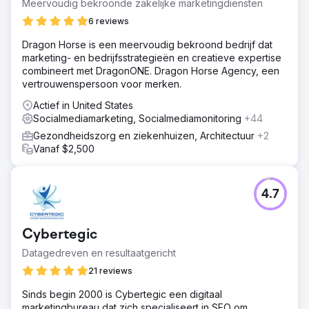
Meervoudig bekroonde zakelijke marketingdiensten
Oplossing
6 reviews
Straight North richtte zich voornamelijk op content tijdens
Dragon Horse is een meervoudig bekroond bedrijf dat
de bouw van de website en de voortdurende SEO-
marketing- en bedrijfsstrategieën en creatieve expertise
betrokkenheid. Het mantra was meer en beter! We
combineert met DragonONE. Dragon Horse Agency, een
produceerden kwaliteitscontent voor hun blog en
vertrouwenspersoon voor merken.
productpagina's die was geschreven voor hun prospects
en zoekmachines.
Actief in United States
Socialmediamarketing, Socialmediamonitoring
+44
Resultaat
Citaat van klant "Het SEO-programma heeft vanaf de
Gezondheidszorg en ziekenhuizen, Architectuur
+2
eerste maand een positieve ROI opgeleverd: de website
Vanaf $2,500
van Acieta heeft miljoenen dollars aan nieuwe business
gegenereerd dankzij leads die zijn gegenereerd door
het SEO-programma van Straight North."
4.7
Naar bureaupagina
Cybertegic
Datagedreven en resultaatgericht
21 reviews
Sinds begin 2000 is Cybertegic een digitaal
marketingbureau dat zich specialiseert in SEO om