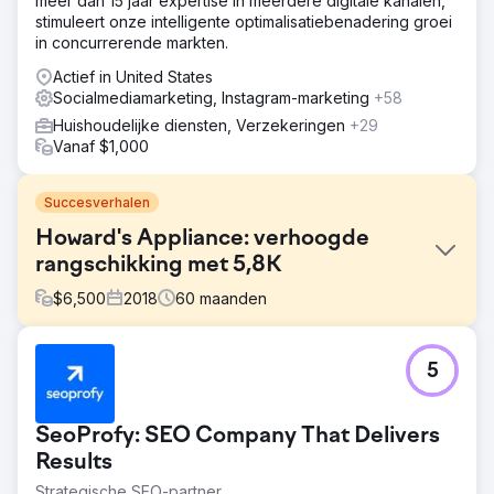
meer dan 15 jaar expertise in meerdere digitale kanalen,
stimuleert onze intelligente optimalisatiebenadering groei
in concurrerende markten.
Actief in United States
Socialmediamarketing, Instagram-marketing
+58
Huishoudelijke diensten, Verzekeringen
+29
Vanaf $1,000
Succesverhalen
Howard's Appliance: verhoogde
rangschikking met 5,8K
$
6,500
2018
60
maanden
Uitdaging
5
In 2019 riskeerde Howard's de financiële neergang en
winkelsluitingen van Sears. Om te herstellen had het
bedrijf een sterke digitale marketingstrategie nodig om
SeoProfy: SEO Company That Delivers
groeigedreven doelgroepen te targeten.
Results
Oplossing
Strategische SEO-partner
Ik heb SEO-fundamenten toegepast op alle