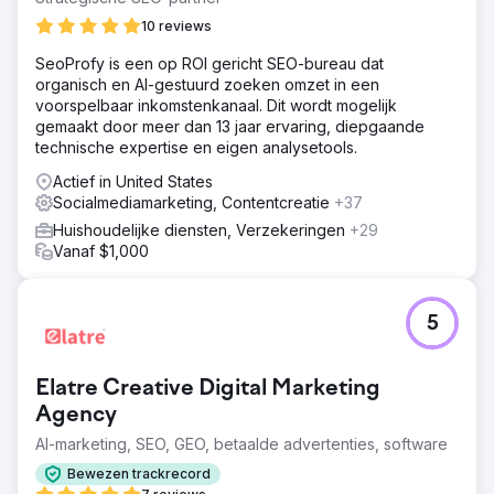
domeineigenschappen, pagina's met belangrijke
10 reviews
productcategorieën geoptimaliseerd, links met een hoge
autoriteit opgebouwd, blogcontent uitgebreid op
SeoProfy is een op ROI gericht SEO-bureau dat
belangrijke sociale kanalen, een strategie voor
organisch en AI-gestuurd zoeken omzet in een
beoordelingsbeheer ontwikkeld en aangepaste
voorspelbaar inkomstenkanaal. Dit wordt mogelijk
rapportages ontwikkeld om diepgaande inzichten te
gemaakt door meer dan 13 jaar ervaring, diepgaande
verkrijgen uit klantbeoordelingen.
technische expertise en eigen analysetools.
Resultaat
Actief in United States
Tijdens Howards digitale marketingcampagne
Socialmediamarketing, Contentcreatie
+37
realiseerden we een groei van 5.8K in de
Huishoudelijke diensten, Verzekeringen
+29
rangschikkingen op pagina 1, een stijging van 17% in de
Vanaf $1,000
gemiddelde beoordelingscijfers, een stijging van 44% in
de klantenwerving binnen de doelmarkt en kregen we
3.200 extra verwijzende domeinen.
5
Naar bureaupagina
Elatre Creative Digital Marketing
Agency
AI-marketing, SEO, GEO, betaalde advertenties, software
Bewezen trackrecord