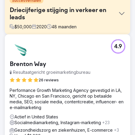
Succesverhalen
Driecijferige stijging in verkeer en
leads
$
50,000
2020
48
maanden
Uitdaging
4.9
FMH schakelde Straight North in voor een strategie om
een groter publiek te bereiken, meer verkoopkansen te
genereren en de omzetgroei via digitale
Brenton Way
marketingkanalen te versnellen.
🧪 Resultaatgericht groeimarketingbureau
Oplossing
Straight North had een tweeledige oplossing: Search
26 reviews
Engine Optimization en Paid Search Campaigns. De SEO-
Performance Growth Marketing Agency gevestigd in LA,
campagne richtte zich op gebruiksvriendelijke content,
NY, Chicago en San Francisco, gericht op betaalde
het verminderen van keyword cannibalization en
media, SEO, sociale media, contentcreatie, influencer- en
verbeterde interne links. Straight North maakte gebruik
e-mailmarketing
van zijn AI-mogelijkheden om de PPC-campagne te
verbeteren.
Actief in United States
Socialmediamarketing, Instagram-marketing
+23
Resultaat
Organische leads stegen met 160%. Organisch
Gezondheidszorg en ziekenhuizen, E-commerce
+3