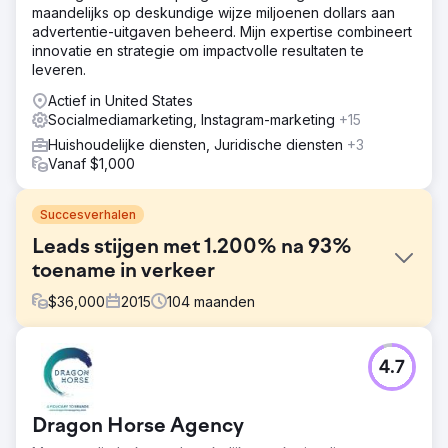
maandelijks op deskundige wijze miljoenen dollars aan
advertentie-uitgaven beheerd. Mijn expertise combineert
innovatie en strategie om impactvolle resultaten te
leveren.
Actief in United States
Socialmediamarketing, Instagram-marketing
+15
Huishoudelijke diensten, Juridische diensten
+3
Vanaf $1,000
Succesverhalen
Leads stijgen met 1.200% na 93%
toename in verkeer
$
36,000
2015
104
maanden
Uitdaging
4.7
Acieta, een toonaangevend bedrijf in industriële robotica-
automatisering, huurde Straight North in om leads naar
hun website te genereren. De opdracht omvatte het
Dragon Horse Agency
bouwen van een nieuwe website (strategie, content,
design en ontwikkeling) en doorlopende SEO-services.