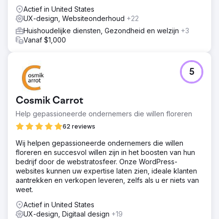
creëerde het een meer verfijnde gebruikerservaring en
Actief in United States
leverde het een flexibeler platform voor toekomstige
UX-design, Websiteonderhoud
+22
groei.
Huishoudelijke diensten, Gezondheid en welzijn
+3
Vanaf $1,000
Naar bureaupagina
5
Cosmik Carrot
Help gepassioneerde ondernemers die willen floreren
62 reviews
Wij helpen gepassioneerde ondernemers die willen
floreren en succesvol willen zijn in het boosten van hun
bedrijf door de webstratosfeer. Onze WordPress-
websites kunnen uw expertise laten zien, ideale klanten
aantrekken en verkopen leveren, zelfs als u er niets van
weet.
Actief in United States
UX-design, Digitaal design
+19