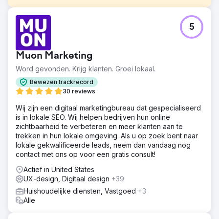
Uitdaging
5
Een bestaande website migreren van Blogspot naar
WordPress zonder de vindbaarheid in zoekmachines, het
verkeer of de URL-waarde te schaden, en tegelijkertijd
Muon Marketing
de oude site vervangen door een volledig op maat
gemaakt ontwerp.
Word gevonden. Krijg klanten. Groei lokaal.
Oplossing
Bewezen trackrecord
We hebben een op maat gemaakte WordPress-website
30 reviews
ontworpen en gebouwd, en vervolgens de bestaande
Wij zijn een digitaal marketingbureau dat gespecialiseerd
Blogspot-content van de klant zorgvuldig gemigreerd om
is in lokale SEO. Wij helpen bedrijven hun online
de structuur, zichtbaarheid en continuïteit te behouden.
zichtbaarheid te verbeteren en meer klanten aan te
Bestaande URL's werden waar mogelijk behouden en
trekken in hun lokale omgeving. Als u op zoek bent naar
waar nodig werden nauwkeurige 301-redirects
lokale gekwalificeerde leads, neem dan vandaag nog
geïmplementeerd. We hebben ook een AI-gestuurde
contact met ons op voor een gratis consult!
vertaalworkflow ontwikkeld, waardoor de klant op
schaalbare wijze meertalige content in een groot aantal
Actief in United States
talen kan aanbieden.
UX-design, Digitaal design
+39
Resultaat
Huishoudelijke diensten, Vastgoed
+3
De vernieuwde website hielp de klant meer dan 1 miljoen
Alle
impressies te genereren en het aantal maandelijkse
klikken te verhogen van ongeveer 10.000 naar circa