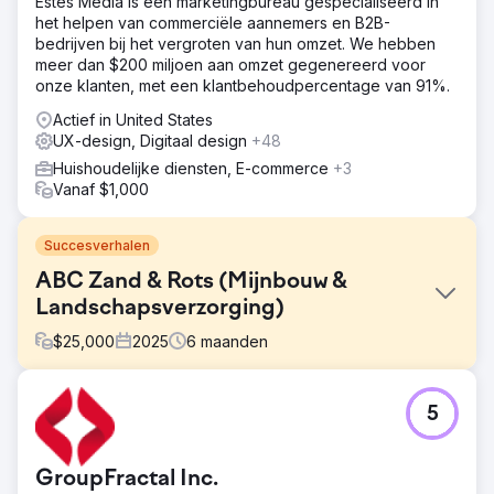
Estes Media is een marketingbureau gespecialiseerd in
het helpen van commerciële aannemers en B2B-
bedrijven bij het vergroten van hun omzet. We hebben
meer dan $200 miljoen aan omzet gegenereerd voor
onze klanten, met een klantbehoudpercentage van 91%.
Actief in United States
UX-design, Digitaal design
+48
Huishoudelijke diensten, E-commerce
+3
Vanaf $1,000
Succesverhalen
ABC Zand & Rots (Mijnbouw &
Landschapsverzorging)
$
25,000
2025
6
maanden
Uitdaging
5
ABC Sand & Rock benaderde ons met een verouderde,
niet-responsieve website die de uitgebreide
productcatalogus niet presenteerde en ondermaats
GroupFractal Inc.
presteerde in het zoekverkeer. Als regionale leverancier