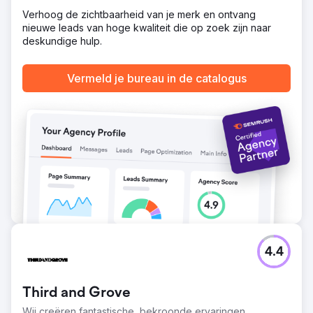
conversiestijging van 35% en versterkte tegelijkertijd de
Verhoog de zichtbaarheid van je merk en ontvang
geloofwaardigheid van het merk van de klant. Het nieuwe
nieuwe leads van hoge kwaliteit die op zoek zijn naar
ontwerp creëerde een professionelere online
deskundige hulp.
aanwezigheid, de verbeterde contactmogelijkheden
maakten het voor gebruikers gemakkelijker om contact
op te nemen en de algehele gebruikerservaring gaf het
Vermeld je bureau in de catalogus
bedrijf een sterker platform in een lastige en
concurrerende financiële markt.
Naar bureaupagina
4.4
Third and Grove
Wij creëren fantastische, bekroonde ervaringen.