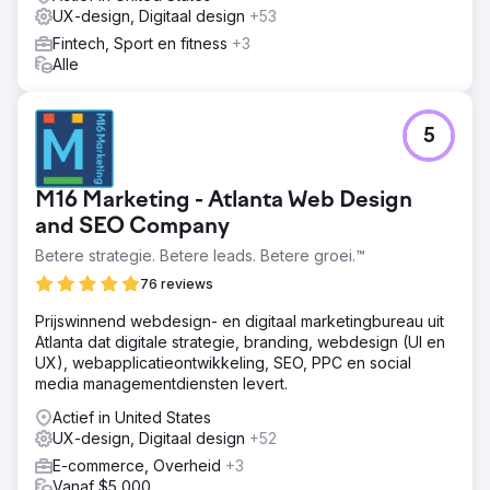
UX-design, Digitaal design
+53
binnen vijf maanden. Het organische verkeer groeide met
189% en de blog kwam in de top 5 terecht voor meer dan
Fintech, Sport en fitness
+3
25 specifieke zoekwoorden. Het merk zag ook een
Alle
toename van 40% in demo-aanvragen die werden
gegenereerd door content.
5
Naar bureaupagina
M16 Marketing - Atlanta Web Design
and SEO Company
Betere strategie. Betere leads. Betere groei.™
76 reviews
Prijswinnend webdesign- en digitaal marketingbureau uit
Atlanta dat digitale strategie, branding, webdesign (UI en
UX), webapplicatieontwikkeling, SEO, PPC en social
media managementdiensten levert.
Actief in United States
UX-design, Digitaal design
+52
E-commerce, Overheid
+3
Vanaf $5,000