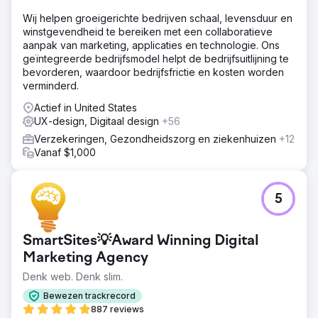
sterke basis gelegd voor voortdurende SEO,
contentmarketing, sociale kanalen en de groei van
Wij helpen groeigerichte bedrijven schaal, levensduur en
backlinks.
winstgevendheid te bereiken met een collaboratieve
aanpak van marketing, applicaties en technologie. Ons
geïntegreerde bedrijfsmodel helpt de bedrijfsuitlijning te
Naar bureaupagina
bevorderen, waardoor bedrijfsfrictie en kosten worden
verminderd.
Actief in United States
UX-design, Digitaal design
+56
Verzekeringen, Gezondheidszorg en ziekenhuizen
+12
Vanaf $1,000
5
SmartSites💡Award Winning Digital
Marketing Agency
Denk web. Denk slim.
Bewezen trackrecord
887 reviews