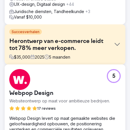
UX-design, Digitaal design
+44
Juridische diensten, Tandheelkunde
+3
Vanaf $10,000
Succesverhalen
Herontwerp van e-commerce leidt
tot 78% meer verkopen.
$
35,000
2025
5
maanden
Uitdaging
5
Opereren in het hogere segment van de meubel- en
interieurmarkt betekende dat de website een balans
moest vinden tussen visuele geloofwaardigheid en sterke
Webpop Design
commerciële prestaties. De bestaande website van de
klant was gebouwd op een verouderde versie van
Websiteontwerp op maat voor ambitieuze bedrijven.
WordPress en Elementor, wat de flexibiliteit beperkte, de
17 reviews
gebruikerservaring negatief beïnvloedde en de kwaliteit
van het merk niet langer weerspiegelde. De uitdaging
Webpop Design levert op maat gemaakte websites die
was om deze te vervangen door een op maat gemaakte
geloofwaardigheid opbouwen, de positionering
website, de gegevens veilig te migreren, de rankings te
versterken en commerciële resultaten opleveren.