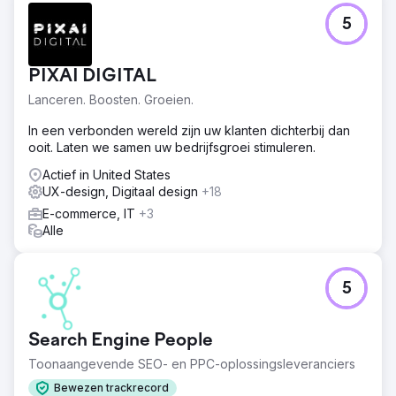
30.000. Naast de verbeterde zoekresultaten ontving de
5
klant ook positieve feedback van gebruikers over het
ontwerp en de gebruiksvriendelijkheid van de website.
Het project resulteerde in een sterkere digitale
PIXAI DIGITAL
aanwezigheid, verbeterde gebruiksvriendelijkheid en
een schaalbaarder platform voor toekomstige groei.
Lanceren. Boosten. Groeien.
In een verbonden wereld zijn uw klanten dichterbij dan
Naar bureaupagina
ooit. Laten we samen uw bedrijfsgroei stimuleren.
Actief in United States
UX-design, Digitaal design
+18
E-commerce, IT
+3
Alle
5
Search Engine People
Toonaangevende SEO- en PPC-oplossingsleveranciers
Bewezen trackrecord