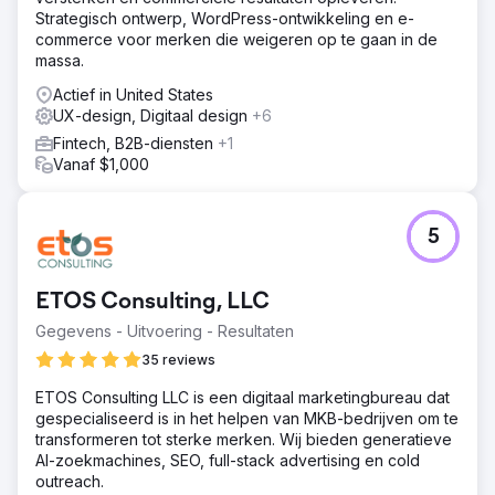
behouden en zowel het verkeer als de conversies te
Strategisch ontwerp, WordPress-ontwikkeling en e-
verbeteren.
commerce voor merken die weigeren op te gaan in de
massa.
Oplossing
We hebben een volledig op maat gemaakte website
Actief in United States
ontworpen die perfect aansluit op het premium merk en
UX-design, Digitaal design
+6
productaanbod van de klant. Vervolgens hebben we
Fintech, B2B-diensten
+1
aangepaste paginasjablonen ontwikkeld binnen een
Vanaf $1,000
robuustere WordPress-omgeving. Content,
productgegevens en belangrijke website-elementen zijn
zorgvuldig overgezet om de continuïteit en vindbaarheid
in zoekmachines te waarborgen. Gedurende het hele
5
project lag de focus op het verbeteren van de
gebruiksvriendelijkheid, het versterken van het
vertrouwen en het creëren van een soepeler traject van
ETOS Consulting, LLC
browsen naar aanvraag of aankoop.
Gegevens - Uitvoering - Resultaten
Resultaat
35 reviews
De nieuwe website zorgde voor een toename van 40%
in websiteverkeer en een omzetstijging van 78%,
ETOS Consulting LLC is een digitaal marketingbureau dat
waardoor het bedrijf een aanzienlijk sterkere digitale
gespecialiseerd is in het helpen van MKB-bedrijven om te
aanwezigheid kreeg in een concurrerende e-commerce
transformeren tot sterke merken. Wij bieden generatieve
markt. Naast de prestatieverbetering versterkte het
AI-zoekmachines, SEO, full-stack advertising en cold
herontwerp de geloofwaardigheid van het merk,
outreach.