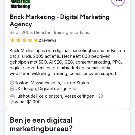
Het verbeteren van de prestaties in een zeer
competitieve financiële niche vereiste meer dan een
visuele opfrissing. De bestaande website van de klant
Brick Marketing - Digital Marketing
voelde verouderd aan, miste geloofwaardigheid en had
zwakke aanvraagprocedures die het voor gebruikers
Agency
moeilijker maakten om actie te ondernemen. De uitdaging
Sinds 2005. Diensten, training en advies.
was om een verouderde website te vervangen door een
2 reviews
overtuigendere, gebruiksvriendelijkere ervaring die snel
vertrouwen kon opbouwen en meer conversies kon
Brick Marketing is een digitaal marketingbureau uit Boston
genereren.
dat al sinds 2005 actief is. Het heeft 600 bedrijven
Oplossing
geholpen met SEO, AI SEO, GEO, contentmarketing, PPC,
We hebben een volledig op maat gemaakte website
digitale advertenties, e-mailmarketing, social media,
ontworpen voor zowel desktop als mobiel, en deze
websiteontwikkeling, training, consultancy en support.
vervolgens omgezet in een responsief WordPress-thema.
Boston, Massachusetts, United States
De nieuwe site is gebouwd om de duidelijkheid, het
UX-design, Digitaal design
+54
vertrouwen en het gebruiksgemak gedurende het hele
gebruikerstraject te verbeteren. We hebben ook
Huishoudelijke diensten, Verzekeringen
+23
stapsgewijze en gepagineerde formulieren
Vanaf $1,000
geïmplementeerd om wrijving te verminderen, gebruikers
effectiever door hun vragen te leiden en een soepeler
conversieproces te creëren.
Ben je een digitaal
marketingbureau?
Resultaat
De vernieuwde website zorgde voor een