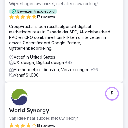
van mijnbouw- en landschapsarchitectuur misten ze
Wij verhogen uw omzet, niet alleen uw ranking!
leads, aannemers en zichtbaarheid op Google.
Bewezen trackrecord
Oplossing
17 reviews
Ciphers Digital leverde een complete revisie: een
GroupFractal is een resultaatgericht digitaal
overzichtelijke, mobiele WordPress + WooCommerce-site
marketingbureau in Canada dat SEO, AI-zichtbaarheid,
ontworpen voor intuïtieve navigatie en
PPC en CRO combineert om klikken om te zetten in
productontdekking. On-site SEO geïmplementeerd,
omzet. Gecertificeerd Google Partner,
inclusief metadata-optimalisatie, schema-opmaak en
vijfsterrenbeoordeling.
gerichte content. - Verbeterde paginaprestaties en Core
Web Vitals om te voldoen aan de Google-normen. -
Actief in United States
Toegevoegde conversieratio-optimalisatie (CRO)-
UX-design, Digitaal design
+43
tactieken: strategische offerteformulieren, contact-CTA's.
Huishoudelijke diensten, Verzekeringen
+26
- Ontwikkelde een gelokaliseerde content- en
Vanaf $1,000
socialmediastrategie, en versterkte i
Resultaat
Lanceerde een responsieve, snel ladende website die
5
geprezen werd om zijn ontwerp en
gebruiksvriendelijkheid. Het lokale en regionale
organische verkeer nam aanzienlijk toe, wat leidde tot
World Synergy
meer opdrachten en klanten. De klantbetrokkenheid
verbeterde, met een meetbare toename van
Van idee naar succes met uw bedrijf
offerteaanvragen en ingevulde formulieren. Er werd een
15 reviews