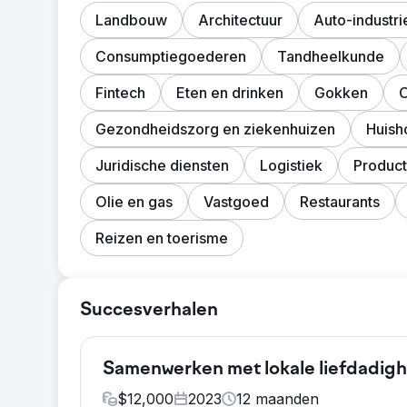
Landbouw
Architectuur
Auto-industri
Consumptiegoederen
Tandheelkunde
Fintech
Eten en drinken
Gokken
O
Gezondheidszorg en ziekenhuizen
Huish
Juridische diensten
Logistiek
Product
Olie en gas
Vastgoed
Restaurants
Reizen en toerisme
Succesverhalen
Samenwerken met lokale liefdadighe
$
12,000
2023
12
maanden