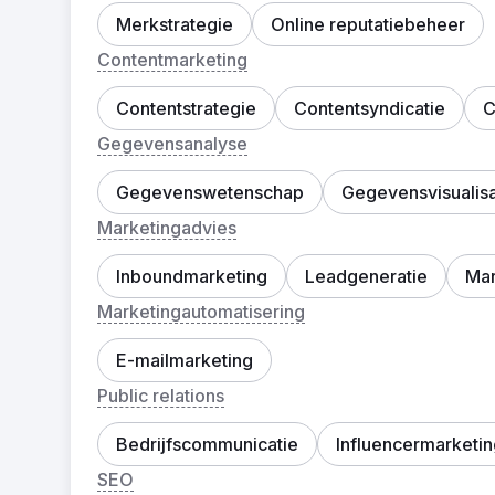
Merkstrategie
Online reputatiebeheer
Contentmarketing
Contentstrategie
Contentsyndicatie
C
Gegevensanalyse
Gegevenswetenschap
Gegevensvisualisa
Marketingadvies
Inboundmarketing
Leadgeneratie
Mar
Marketingautomatisering
E-mailmarketing
Public relations
Bedrijfscommunicatie
Influencermarketin
SEO