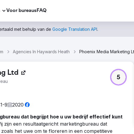
s
Voor bureaus
FAQ
vertaald met behulp van de
Google Translation API
.
om
Agencies In Haywards Heath
Phoenix Media Marketing L
ng Ltd
5
reau
1-9
2020
bureau dat begrijpt hoe u uw bedrijf effectief kunt
j zijn een resultaatgericht marketingbureau dat
 zoals het uwe om te floreren in een competitieve