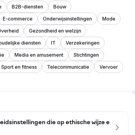
e
B2B-diensten
Bouw
E-commerce
Onderwijsinstellingen
Mode
verheid
Gezondheid en welzijn
oudelijke diensten
IT
Verzekeringen
ie
Media en amusement
Stichtingen
Sport en fitness
Telecommunicatie
Vervoer
idsinstellingen die op ethische wijze e