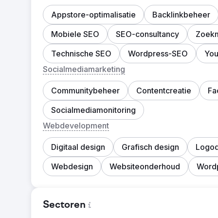
Appstore-optimalisatie
Backlinkbeheer
Mobiele SEO
SEO-consultancy
Zoekm
Technische SEO
Wordpress-SEO
Yo
Socialmediamarketing
Communitybeheer
Contentcreatie
Fa
Socialmediamonitoring
Webdevelopment
Digitaal design
Grafisch design
Logod
Webdesign
Websiteonderhoud
Word
Sectoren