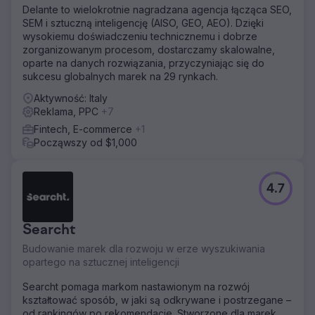
Delante to wielokrotnie nagradzana agencja łącząca SEO,
SEM i sztuczną inteligencję (AISO, GEO, AEO). Dzięki
wysokiemu doświadczeniu technicznemu i dobrze
zorganizowanym procesom, dostarczamy skalowalne,
oparte na danych rozwiązania, przyczyniając się do
sukcesu globalnych marek na 29 rynkach.
Aktywność: Italy
Reklama, PPC
+7
Fintech, E-commerce
+1
Począwszy od $1,000
4.7
Searcht
Budowanie marek dla rozwoju w erze wyszukiwania
opartego na sztucznej inteligencji
Searcht pomaga markom nastawionym na rozwój
kształtować sposób, w jaki są odkrywane i postrzegane –
od rankingów po rekomendacje. Stworzone dla marek