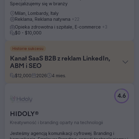
Specjalizujemy się w branży
Milan, Lombardy, Italy
Reklama, Reklama natywna
+22
Opieka zdrowotna i szpitale, E-commerce
+3
$0 - $10,000
Historie sukcesu
Kanał SaaS B2B z reklam LinkedIn,
ABM i SEO
$
12,000
2026
4
mies.
Problem
4.6
Firma SaaS B2B z branży analityki kadrowej utknęła w
martwym punkcie pomimo silnego produktu. Jej
organiczne pozycje w wynikach wyszukiwania pomijały
HIDOLY®
wszystkie słowa kluczowe związane z klientami o
wysokim zamiarze zakupu, reklamy LinkedIn generowały
Kreatywność i branding oparty na technologii
kliknięcia, ale nie było żadnych demonstracji, a marketing
oparty na kontach nie był wdrożony. Lejek sprzedażowy
Jesteśmy agencją komunikacji cyfrowej. Branding i
pozyskiwany z marketingu generował mniej niż 12%