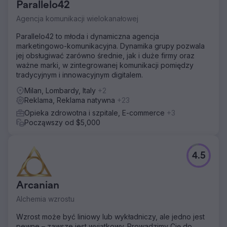
Parallelo42
Rozwiązanie
Agencja komunikacji wielokanałowej
Stworzyliśmy plan mediów społecznościowych, aby
zwiększyć świadomość marki i produktu. Po kilku
Parallelo42 to młoda i dynamiczna agencja
miesiącach post promujący łóżka szafkowe stał się
marketingowo-komunikacyjna. Dynamika grupy pozwala
viralem z ponad 160 milionami wyświetleń.
jej obsługiwać zarówno średnie, jak i duże firmy oraz
ważne marki, w zintegrowanej komunikacji pomiędzy
Wyniki
tradycyjnym i innowacyjnym digitalem.
Klient otrzymał zamówienia w całej Ameryce Północnej.
Aby zobaczyć post, odwiedź:
Milan, Lombardy, Italy
+2
https://www.instagram.com/reel/Cq5_16ggtpL/?
Reklama, Reklama natywna
+23
utm_source=ig_web_copy_link&igsh=MzRlODBiNWFlZA==
Opieka zdrowotna i szpitale, E-commerce
+3
Począwszy od $5,000
Przejdź do strony agencji
4.5
Arcanian
Alchemia wzrostu
Wzrost może być liniowy lub wykładniczy, ale jedno jest
pewne – zawsze jest wyjątkowy. Prowadzimy Cię do