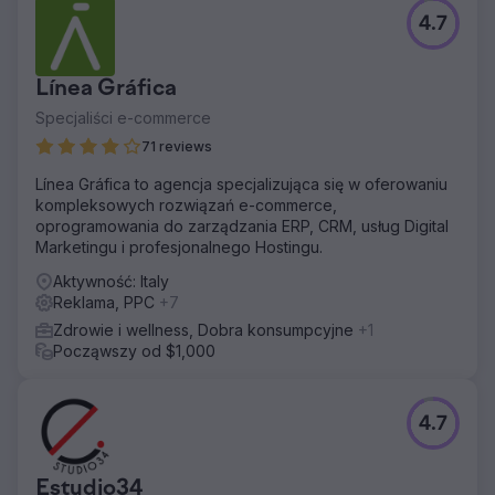
Problem
4.7
Strona internetowa nie była wysoko oceniana i nie
konwertowała potencjalnych klientów.
Rozwiązanie
Línea Gráfica
Przeprojektowano stronę docelową i stworzono więcej
Specjaliści e-commerce
stron usługowych. Rozpoczęto kampanię PPC i SEO. SEO
pomaga w długoterminowej strategii, PPC jest świetne do
71 reviews
szybszego generowania leadów.
Línea Gráfica to agencja specjalizująca się w oferowaniu
Wyniki
kompleksowych rozwiązań e-commerce,
Kancelaria otrzymuje 2-3 zlecenia miesięcznie, co
oprogramowania do zarządzania ERP, CRM, usług Digital
zwiększa liczbę konsultacji.
Marketingu i profesjonalnego Hostingu.
Aktywność: Italy
Przejdź do strony agencji
Reklama, PPC
+7
Zdrowie i wellness, Dobra konsumpcyjne
+1
Począwszy od $1,000
4.7
Estudio34