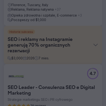
Florence, Tuscany, Italy
Reklama, Reklama natywna
+37
Opieka zdrowotna i szpitale, E-commerce
+3
Począwszy od $1,000
Historie sukcesu
SEO i reklamy na Instagramie
generują 70% organicznych
rezerwacji
$
3,000
2026
7
mies.
Problem
4.7
Butikowa firma turystyczna w 100% opierała się na płatnej
reklamie i partnerstwach offline w pozyskiwaniu klientów.
Jej strona internetowa miała zerową widoczność w
SEO Leader - Consulenza SEO e Digital
wynikach wyszukiwania, ruch organiczny w
wyszukiwarkach był znikomy, a treści na Instagramie nie
Marketing
generowały żadnych zapytań. Rosnące koszty reklam
Strategie marketingu SEO i PR cyfrowego
Google i meta reklam obniżały marże, brakowało
76 reviews