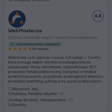
4.8
WebHoster.ca
Cyfrowy wzrost dla małych i średnich przedsiębiorstw.
Udokumentowane osiągnięcia
32 reviews
WebHoster.ca to agencja rozwoju cyfrowego z Toronto,
która pomaga małym i średnim przedsiębiorstwom
udoskonalać strony internetowe, optymalizować SEO,
prowadzić handel elektroniczny, korzystać z mediów
społecznościowych, pozyskiwać potencjalnych klientów i
prowadzić marketing cyfrowy przy użyciu praktycznych
rozwiązań nastawionych na zwrot z inwestycji, w tym
Aktywność: Italy
narzędzi opartych na sztucznej inteligencji, które
Reklama, Reklama natywna
+62
zapewniają rozwój gotowy na przyszłość.
Usługi dla domu, Ubezpieczenia
+29
Dowolny