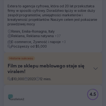
Extera to agencja cyfrowa, która od 20 lat przekształca
firmy w sposób cyfrowy. Doradztwo łączy w sobie duży
zespół programistów, umiejętności marketerów i
kreatywność projektantów. Naszym celem jest pokazanie
prawdziwej mocy
Rimini, Emilia-Romagna, Italy
Reklama, Reklama natywna
+37
E-commerce, Żywność i napoje
+3
Począwszy od $5,000
Historie sukcesu
Film ze sklepu meblowego staje się
viralem!
$
10,000
2023
12
mies.
Problem
4.5
Zdobycie widoczności w Internecie jest nie tylko
czasochłonne, ale i kosztowne. Jeśli nie zrobisz tego
dobrze, niewielu ludzi Cię znajdzie.