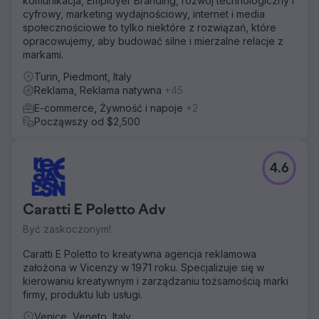
komunikacja, Employer Branding, rozwój technologiczny i
nowych przychodów, cykle sprzedaży trwały od 90 do
cyfrowy, marketing wydajnościowy, internet i media
180 dni, a atrybucja była słaba, a dyrektor finansowy nie
społecznościowe to tylko niektóre z rozwiązań, które
mógł powiązać wydatków na reklamę z sfinalizowanymi i
opracowujemy, aby budować silne i mierzalne relacje z
wygranymi transakcjami. Potrzebowali agencji
markami.
marketingowej B2B, która mogłaby odbudować SEO i
Turin, Piedmont, Italy
reklamy.
Reklama, Reklama natywna
+45
Rozwiązanie
E-commerce, Żywność i napoje
+2
Firma Elatre przebudowała kompletny silnik marketingu
Począwszy od $2,500
B2B. Nasz zespół SEO stworzył klastry autorytetu
tematycznego dla słów kluczowych związanych z
intencją kupującego i porównaniem produktów, a także
4.6
techniczne SEO i znaczniki Schema dla budowania
zaufania. Nasz płatny zespół przebudował reklamy
LinkedIn, dodając reklamy konwersacyjne, reklamy
Caratti E Poletto Adv
dokumentów i formularze generowania leadów,
targetowane według stanowiska, branży i danych o
Być zaskoczonym!
intencjach. Uruchomiliśmy program marketingowy oparty
na modelu 1:kilka kont dla 80 nazwanych kont,
Caratti E Poletto to kreatywna agencja reklamowa
zbudowaliśmy przepływy pielęgnowania w HubSpot i
założona w Vicenzy w 1971 roku. Specjalizuje się w
wdrożyliśmy agentów kwalifikacji leadów opartych na
kierowaniu kreatywnym i zarządzaniu tożsamością marki
sztucznej inteligencji.
firmy, produktu lub usługi.
Wyniki
Venice, Veneto, Italy