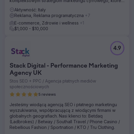
kompleksowym strategiom marketingu cyfrowego, które
generowaniu wysokiej jakości leadów w ciągu 4 tygodni
zapewniają mierzalny wzrost.
Aktywność: Italy
od rozpoczęcia planu.
Reklama, Reklama programatyczna
+7
E-commerce, Zdrowie i wellness
+1
Przejdź do strony agencji
$1,000 - $10,000
4.9
Stack Digital - Performance Marketing
Agency UK
Stos SEO + PPC / Agencja płatnych mediów
społecznościowych
5 reviews
Jesteśmy wiodącą agencją SEO i płatnego marketingu
wyszukiwania, współpracującą z wiodącymi firmami w
globalnych geografiach. Nasi klienci to: Betdaq
(Ladbrokes) / Betway / Southall Travel / Phone Casino /
Rebellious Fashion / Sportnation / KTO / Tru Clothing.