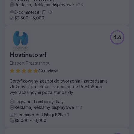
W ciągu 9 miesięcy lejek sprzedażowy pozyskany z
Reklama, Reklamy displayowe
+23
marketingu wzrósł z 12% do 47% nowych przychodów.
E-commerce, IT
+3
Ruch organiczny z wyszukiwarek internetowych
$2,500 - 5,000
pochodzący z fraz kluczowych związanych z intencją
kupującego wzrósł o 312%, a 23 z 30 najpopularniejszych
słów kluczowych docelowych dotarło na pierwszą stronę
wyników wyszukiwania Google. Koszt pozyskania
4.6
kwalifikowanego leada w reklamach LinkedIn spadł o
44%, a marketing oparty na kontach (Account-based
Marketing) przekształcił 31 z 80 kont w aktywne
Hostinato srl
możliwości sprzedaży. Całkowity lejek sprzedażowy
Ekspert Prestashopu
wzrósł 4,2-krotnie w porównaniu z rokiem poprzednim, a
80 reviews
cykle sprzedaży skróciły się o 28 dni dzięki lepszej
kwalifikacji leadów.
Certyfikowany zespół do tworzenia i zarządzania
złożonymi projektami e-commerce PrestaShop
Przejdź do strony agencji
wykraczającymi poza standardy
Legnano, Lombardy, Italy
Reklama, Reklamy displayowe
+13
E-commerce, Usługi B2B
+3
$5,000 - 10,000