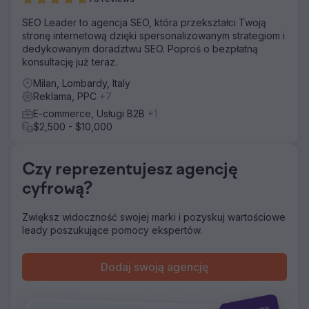
optymalizacji współczynnika konwersji w lejkach
rezerwacyjnych, a marka nie dysponowała stabilnym
SEO Leader to agencja SEO, która przekształci Twoją
mechanizmem generowania popytu. Potrzebowali agencji
stronę internetową dzięki spersonalizowanym strategiom i
marketingu cyfrowego, która mogłaby budować
dedykowanym doradztwu SEO. Poproś o bezpłatną
długoterminowe SEO i media społecznościowe.
konsultację już teraz.
Rozwiązanie
Milan, Lombardy, Italy
Firma Elatre zrealizowała kompleksowy program
Reklama, PPC
+7
marketingu cyfrowego. Nasz zespół SEO stworzył landing
page'e skoncentrowane na destynacji, treści blogowe
E-commerce, Usługi B2B
+1
oparte na intencjach, architekturę linków wewnętrznych
$2,500 - $10,000
oraz znaczniki Schema dla SEO w branży turystycznej i
lokalnej. Nasz zespół ds. płatnych mediów przebudował
kampanie reklamowe na Instagramie i meta-reklam,
Czy reprezentujesz agencję
dodając warstwowanie odbiorców, niestandardowe rolki
cyfrową?
wideo i materiały promocyjne z rekomendacjami,
testowane co tydzień. Dodaliśmy optymalizację
Zwiększ widoczność swojej marki i pozyskuj wartościowe
współczynnika konwersji w formularzach rezerwacji,
leady poszukujące pomocy ekspertów.
zintegrowaliśmy pozyskiwanie leadów z CRM i
stworzyliśmy panele atrybucji.
Wyniki
Dodaj swoją agencję
W ciągu 7 miesięcy marka przeszła ze 100% płatnych
akwizycji do 70% rezerwacji organicznych dzięki SEO i
marketingowi treści. Strony docelowe SEO zajęły