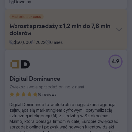
Dowolny
Historie sukcesu
Wzrost sprzedaży z 1,2 mln do 7,8 mln
dolarów
$
50,000
2022
6
mies.
Problem
4.9
Klient nie był zadowolony ze swojej strony internetowej,
ponieważ nie pozyskiwała ona potencjalnych klientów i
nie była w rankingu.
Digital Dominance
Rozwiązanie
Zwiększ swoją sprzedaż online z nami
Stworzyliśmy kampanię reklam płatnych,
przeprojektowaliśmy witrynę internetową, stworzyliśmy
16 reviews
niestandardowe strony docelowe i rozpoczęliśmy
Digital Dominance to wielokrotnie nagradzana agencja
kampanię SEO.
zajmująca się marketingiem cyfrowym i optymalizacją
Wyniki
sztucznej inteligencji (AI) z siedzibą w Sztokholmie i
Uruchomiliśmy piękną witrynę i w ciągu 3 miesięcy
Malmö, która pomaga firmom w całej Europie zwiększać
zauważyliśmy wzrost rankingów dla strategii słów
sprzedaż online i pozyskiwać nowych klientów dzięki
kluczowych, którą stworzyliśmy. Reklamy PPC pomogły w