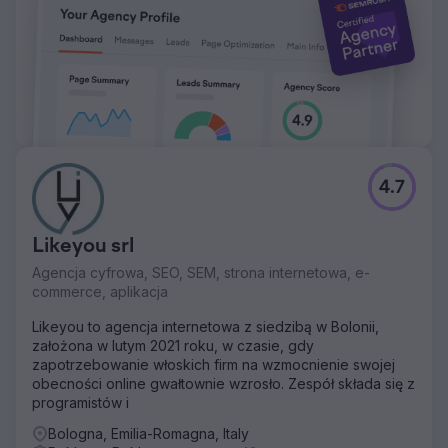
pierwsze miejsce w wynikach wyszukiwania Google dla
słów kluczowych o wysokiej intencji, ruch organiczny
wzrósł ponad ośmiokrotnie, a reklamy na Instagramie
wygenerowały tysiące zapytań kwalifikowanych.
Przychody z rezerwacji bezpośrednich przekroczyły 150
000 USD, koszt pozyskania spadł o 58%, a zwrot z
nakładów na reklamę wzrósł z 1,9x do 4,6x. Firma
obecnie rozwija się głównie dzięki SEO i mediom
społecznościowym.
4.7
Przejdź do strony agencji
Likeyou srl
Agencja cyfrowa, SEO, SEM, strona internetowa, e-
commerce, aplikacja
Likeyou to agencja internetowa z siedzibą w Bolonii,
założona w lutym 2021 roku, w czasie, gdy
zapotrzebowanie włoskich firm na wzmocnienie swojej
obecności online gwałtownie wzrosło. Zespół składa się z
programistów i
Bologna, Emilia-Romagna, Italy