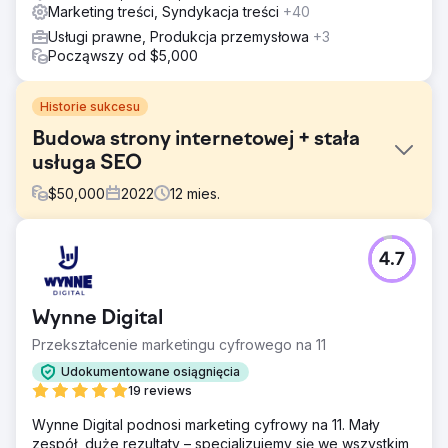
Marketing treści, Syndykacja treści
+40
Usługi prawne, Produkcja przemysłowa
+3
Począwszy od $5,000
Historie sukcesu
Budowa strony internetowej + stała
usługa SEO
$
50,000
2022
12
mies.
Problem
4.7
AFGRI Equipment prowadzi 19 oddziałów w regionie WA,
obejmującym Wheatbelt, Goldfields, Great Southern i
Midwest. Ich przestarzała strona internetowa nie
Wynne Digital
odzwierciedlała skali ani profesjonalizmu firmy i nie
generowała wysokiej jakości zapytań o sprzedaż online.
Przekształcenie marketingu cyfrowego na 11
Potrzebowali partnera, który rozumiałby zarówno
Udokumentowane osiągnięcia
projektowanie, jak i SEO dla dużej, wielooddziałowej
19 reviews
działalności.
Wynne Digital podnosi marketing cyfrowy na 11. Mały
Rozwiązanie
zespół, duże rezultaty – specjalizujemy się we wszystkim,
PWD przebudowało witrynę AFGRI od podstaw —