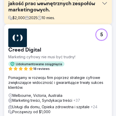
jakość prac wewnętrznych zespołów
marketingowych.
$
2,000
2025
10
mies.
Problem
5
Wyprzedzenie czterech największych deweloperów
zawsze było trudne – lata autorytetu, budowania linków i
wewnętrznych zespołów contentowych. Jak lokalny
Creed Digital
deweloper mógł się wybić?
Marketing cyfrowy nie musi być trudny!
Rozwiązanie
Trzy wpisy na blogu miesięcznie, pisane przez naszych
Udokumentowane osiągnięcia
australijskich copywriterów we współpracy z ich
18 reviews
zespołem, wystarczyły, aby zacząć pozycjonować się w
Pomagamy w rozwoju firm poprzez strategie cyfrowe
rankingach wszystkich trendów branżowych: najlepsze
zwiększające widoczność i gwarantujące trwały sukces
fasady, palety kolorów, projekty domów. Wystarczy
klientów.
wpisać to w Google, a znajdziesz tego klienta.
Melbourne, Victoria, Australia
Wyniki
Marketing treści, Syndykacja treści
+37
100 kliknięć w blogi miesięcznie. Liczba słów kluczowych
na pierwszej stronie wyników wyszukiwania wzrosła z 5
Usługi dla domu, Opieka zdrowotna i szpitale
+24
do 53 w zaledwie 10 miesięcy, a ta liczba ciągle rośnie.
Począwszy od $1,000