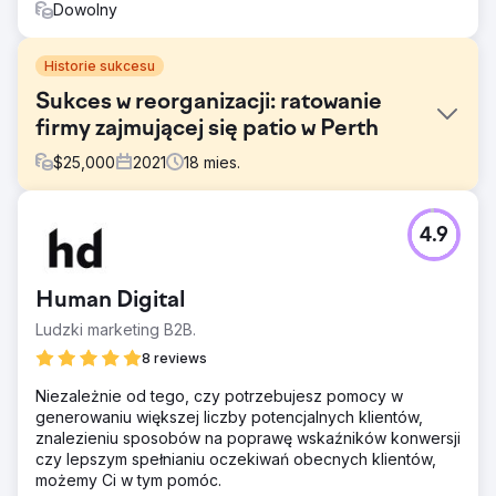
Dowolny
Historie sukcesu
Sukces w reorganizacji: ratowanie
firmy zajmującej się patio w Perth
$
25,000
2021
18
mies.
Problem
4.9
Patio Factory stanęło na skraju upadku. Opierając się w
dużej mierze na przestarzałych reklamach w gazetach,
firma miała problemy z pozyskiwaniem leadów. Rynek
Human Digital
przeniósł się do sieci, a jej stara agencja nie nadążała.
Aby przetrwać, potrzebowali drastycznej zmiany strategii
Ludzki marketing B2B.
marketingowej.
8 reviews
Rozwiązanie
Niezależnie od tego, czy potrzebujesz pomocy w
PWD opracowało strategię cyfrową opartą na danych,
generowaniu większej liczby potencjalnych klientów,
wykorzystując SEMrush do badania konkurencji, analizy
znalezieniu sposobów na poprawę wskaźników konwersji
słów kluczowych i bieżących audytów SEO. Przenieśliśmy
czy lepszym spełnianiu oczekiwań obecnych klientów,
wszystkie wydatki na reklamy do Google Ads,
możemy Ci w tym pomóc.
odnowiliśmy ich strony docelowe i zoptymalizowaliśmy je