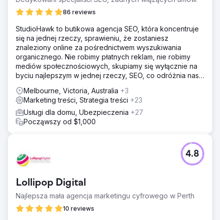
śledzenie leadów stało się precyzyjne, a jakość witryny
internetowej znacznie się poprawiła. Amalia, Digital
86 reviews
Manager, powiedziała, że wyniki nadal przekraczały
StudioHawk to butikowa agencja SEO, która koncentruje
oczekiwania miesiąc po miesiącu — „Kiedy myślisz, że
się na jednej rzeczy, sprawieniu, że zostaniesz
nie możesz się już poprawić, kolejny raport pokazuje, że
znaleziony online za pośrednictwem wyszukiwania
się myliłeś”. Relacja rozszerzyła się na stałe partnerstwo
organicznego. Nie robimy płatnych reklam, nie robimy
zbudowane na responsywności, zaufaniu i mierzalnym
mediów społecznościowych, skupiamy się wyłącznie na
zwrocie z inwestycji (ROI).
byciu najlepszym w jednej rzeczy, SEO, co odróżnia nas
od reszty.
Melbourne, Victoria, Australia
Przejdź do strony agencji
+3
Marketing treści, Strategia treści
+23
Usługi dla domu, Ubezpieczenia
+27
Począwszy od $1,000
4.8
Lollipop Digital
Najlepsza mała agencja marketingu cyfrowego w Perth
10 reviews