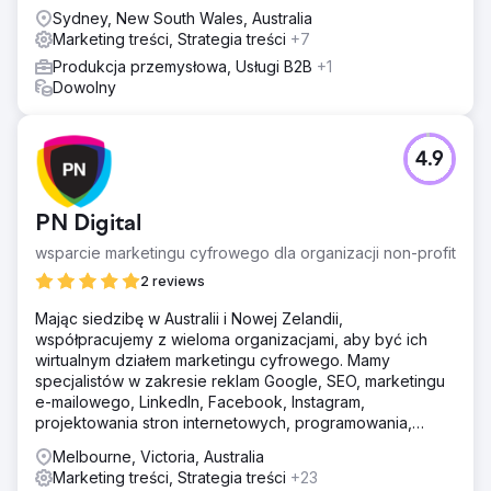
pod kątem wyszukiwanych terminów o wysokiej intencji.
Sydney, New South Wales, Australia
Wdrożyliśmy również śledzenie konwersji i
Marketing treści, Strategia treści
+7
udoskonaliliśmy materiały kreatywne w celu zwiększenia
Produkcja przemysłowa, Usługi B2B
+1
jakości leadów.
Dowolny
Wyniki
Liczba potencjalnych klientów wzrosła niemal natychmiast.
Objętość stała się tak duża, że klient poprosił nas o
4.9
zmniejszenie wydatków na reklamy — nie był w stanie
nadążyć. Dzięki silnemu lokalnemu fundamentowi SEO i
wnioskom SEMrush, które kierowały bieżącą strategią,
PN Digital
firma w pełni się odrodziła i nadal się rozwija. Właściciel
opisał wpływ jako „poza moimi najśmielszymi marzeniami”
wsparcie marketingu cyfrowego dla organizacji non-profit
https://pwd.wistia.com/medias/bppqhqy8e1
2 reviews
Mając siedzibę w Australii i Nowej Zelandii,
Przejdź do strony agencji
współpracujemy z wieloma organizacjami, aby być ich
wirtualnym działem marketingu cyfrowego. Mamy
specjalistów w zakresie reklam Google, SEO, marketingu
e-mailowego, LinkedIn, Facebook, Instagram,
projektowania stron internetowych, programowania,
szkoleń.
Melbourne, Victoria, Australia
Marketing treści, Strategia treści
+23