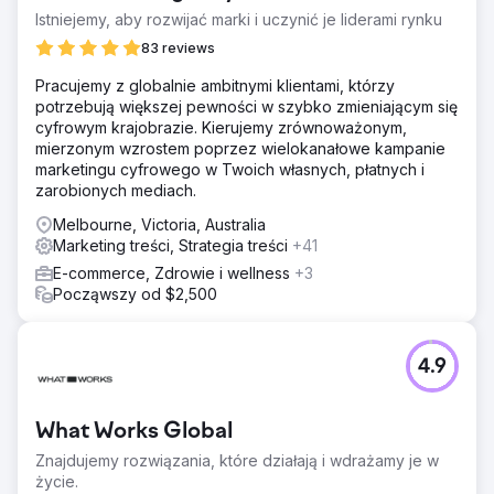
Istniejemy, aby rozwijać marki i uczynić je liderami rynku
Rozwiązanie
Wystarczyło połączenie unikalnej, ręcznie pisanej treści
83 reviews
na stronach usług, kilku częściowo wirusowych blogów i
Pracujemy z globalnie ambitnymi klientami, którzy
bezpośredniego kontaktu z innymi stronami
potrzebują większej pewności w szybko zmieniającym się
internetowymi, które były wysoko w wynikach
cyfrowym krajobrazie. Kierujemy zrównoważonym,
wyszukiwania dla kluczowych słów kluczowych. Żadnych
mierzonym wzrostem poprzez wielokanałowe kampanie
sekretnych sztuczek na stronie, tylko podstawy sukcesu
marketingu cyfrowego w Twoich własnych, płatnych i
SEO.
zarobionych mediach.
Wyniki
Melbourne, Victoria, Australia
W ciągu pierwszych 3 miesięcy przenieśliśmy to miejsce
Marketing treści, Strategia treści
+41
na przyjęcie urodzinowe z fraz kluczowych związanych z
marką i z piątej strony wyników wyszukiwania na
E-commerce, Zdrowie i wellness
+3
pierwszą stronę SERP-ów dla hasła „miejsce na przyjęcie
Począwszy od $2,500
urodzinowe dla dzieci” w całej Victorii. Ale to był dopiero
początek. Od tego czasu rozwijaliśmy marketing treści,
stając się dominującym wyszukiwaniem dla wszystkich,
4.9
którzy szukają informacji o przyjęciach dla dzieci.
Przejdź do strony agencji
What Works Global
Znajdujemy rozwiązania, które działają i wdrażamy je w
życie.