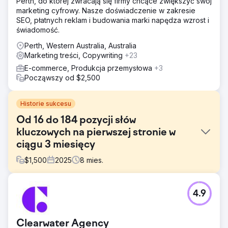
Perth, do której zwracają się firmy chcące zwiększyć swój
marketing cyfrowy. Nasze doświadczenie w zakresie
SEO, płatnych reklam i budowania marki napędza wzrost i
świadomość.
Perth, Western Australia, Australia
Marketing treści, Copywriting
+23
E-commerce, Produkcja przemysłowa
+3
Począwszy od $2,500
Historie sukcesu
Od 16 do 184 pozycji słów
kluczowych na pierwszej stronie w
ciągu 3 miesięcy
$
1,500
2025
8
mies.
Problem
4.9
Zupełnie nowa domena, która istniała od 3 miesięcy i
miała mnóstwo recenzji. Właśnie ją nasz klient
wykorzystał, aby przekształcić ją w potężną platformę
Clearwater Agency
SEO.