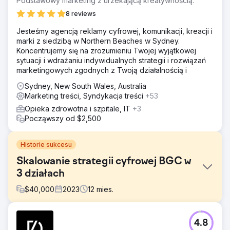
Podstawowy marketing z urzekającą kreatywnością.
8 reviews
Jesteśmy agencją reklamy cyfrowej, komunikacji, kreacji i
marki z siedzibą w Northern Beaches w Sydney.
Koncentrujemy się na zrozumieniu Twojej wyjątkowej
sytuacji i wdrażaniu indywidualnych strategii i rozwiązań
marketingowych zgodnych z Twoją działalnością i
Sydney, New South Wales, Australia
Marketing treści, Syndykacja treści
+53
Opieka zdrowotna i szpitale, IT
+3
Począwszy od $2,500
Historie sukcesu
Skalowanie strategii cyfrowej BGC w
3 działach
$
40,000
2023
12
mies.
Problem
4.8
BGC potrzebowało ujednoliconej strategii marketingu