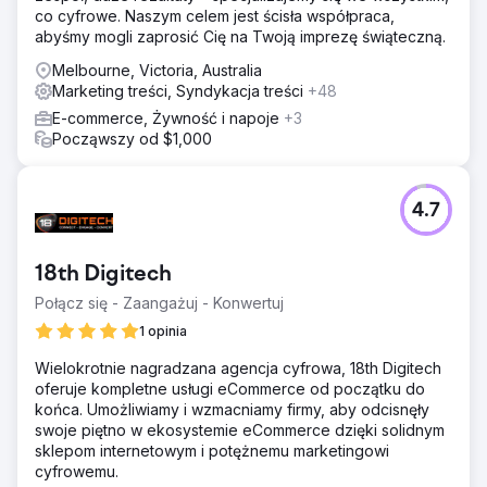
co cyfrowe. Naszym celem jest ścisła współpraca,
nowoczesne UX, usprawniona nawigacja i lepsze
abyśmy mogli zaprosić Cię na Twoją imprezę świąteczną.
pokrycie zlokalizowanych oddziałów i usług. Po
uruchomieniu rozpoczęliśmy strategię SEO, korzystając z
Melbourne, Victoria, Australia
SEMrush do badania słów kluczowych, audytów
Marketing treści, Syndykacja treści
+48
technicznych i ciągłej optymalizacji. Cel: zwiększenie
E-commerce, Żywność i napoje
+3
zapytań sprzedażowych za pośrednictwem
Począwszy od $1,000
wyszukiwania organicznego w całym zasięgu
regionalnym WA.
Wyniki
4.7
AFGRI odnotowało wyraźny wzrost jakościowych zapytań
o sprzedaż po uruchomieniu. Wydajność SEO stale się
poprawiała we wszystkich głównych obszarach usług, a
18th Digitech
organiczne leady znacznie wzrosły. Tim, ich specjalista
ds. komunikacji marketingowej, powiedział, że cały
Połącz się - Zaangażuj - Konwertuj
zespół w PWD „opiekował się nami od początku do
1 opinia
końca”. Chwalił autentyczną troskę agencji i
kompleksowe wsparcie — „To nie jest tylko jedna lub
Wielokrotnie nagradzana agencja cyfrowa, 18th Digitech
dwie osoby, to cały zespół pracujący nad tym, abyś był
oferuje kompletne usługi eCommerce od początku do
zadowolony”. https://pwd.wistia.com/medias/47qy8nysdt
końca. Umożliwiamy i wzmacniamy firmy, aby odcisnęły
swoje piętno w ekosystemie eCommerce dzięki solidnym
sklepom internetowym i potężnemu marketingowi
Przejdź do strony agencji
cyfrowemu.