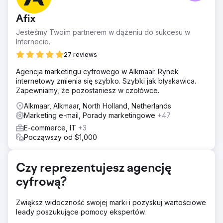
sprzętu, chciała dokonać zmiany wizerunku. Zgłosili się
do nas z prośbą o pomoc w dystrybucji treści związanych
Afix
z transformacją cyfrową wśród prezesów/dyrektorów
firm z sektora MŚP.
Jesteśmy Twoim partnerem w dążeniu do sukcesu w
Internecie.
Rozwiązanie
Stworzyliśmy kampanię contentową składającą się z
27 reviews
oficjalnych dokumentów, blogów i interaktywnego testu.
Agencja marketingu cyfrowego w Alkmaar. Rynek
Dystrybucja odbywała się za pośrednictwem LinkedIn
internetowy zmienia się szybko. Szybki jak błyskawica.
Ads, Google Ads i LinkedIn Outreach. Zaprojektowaliśmy
Zapewniamy, że pozostaniesz w czołówce.
także Landing page z bramkowaną treścią i
wykorzystaliśmy różne narzędzia do automatyzacji
Alkmaar, Alkmaar, North Holland, Netherlands
marketingu.
Marketing e-mail, Porady marketingowe
+47
Wyniki
E-commerce, IT
+3
Kampania wygenerowała ponad 95 000 wyświetleń
Począwszy od $1,000
wśród docelowej grupy menedżerów IT oraz dyrektorów
generalnych/dyrektorów. Stronę odwiedziło 3100 osób,
wygenerowaliśmy 42 leady, które otrzymały treści.
Czy reprezentujesz agencję
LinkedIn Outreach utworzył także ponad 300 nowych
cyfrową?
kontaktów.
Zwiększ widoczność swojej marki i pozyskuj wartościowe
Przejdź do strony agencji
leady poszukujące pomocy ekspertów.