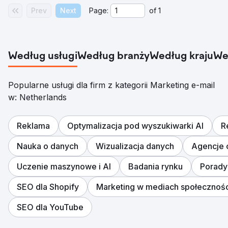
Prev
Next
Page:
of
1
Według usługi
Według branży
Według kraju
We
Popularne usługi dla firm z kategorii Marketing e-mail
w: Netherlands
Reklama
Optymalizacja pod wyszukiwarki AI
R
Nauka o danych
Wizualizacja danych
Agencje 
Uczenie maszynowe i AI
Badania rynku
Porady
SEO dla Shopify
Marketing w mediach społecznoś
SEO dla YouTube