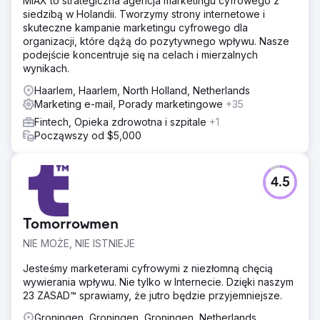
MIAX to strategiczna agencja marketingu cyfrowego z
siedzibą w Holandii. Tworzymy strony internetowe i
skuteczne kampanie marketingu cyfrowego dla
organizacji, które dążą do pozytywnego wpływu. Nasze
podejście koncentruje się na celach i mierzalnych
wynikach.
Haarlem, Haarlem, North Holland, Netherlands
Marketing e-mail, Porady marketingowe
+35
Fintech, Opieka zdrowotna i szpitale
+1
Począwszy od $5,000
4.5
Tomorrowmen
NIE MOŻE, NIE ISTNIEJE
Jesteśmy marketerami cyfrowymi z niezłomną chęcią
wywierania wpływu. Nie tylko w Internecie. Dzięki naszym
23 ZASAD™ sprawiamy, że jutro będzie przyjemniejsze.
Groningen, Groningen, Groningen, Netherlands