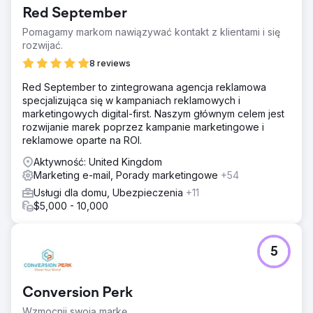
Oferują nawet algorytmiczną pocztę bezpośrednią.
Red September
Korzystali z wielu systemów marketingowych dla kilku
swoich marek i musieli zebrać to wszystko w jednym
Pomagamy markom nawiązywać kontakt z klientami i się
CRM. Zalecany Hubspot ze wzmocnionym zwrotem z
rozwijać.
inwestycji.
8 reviews
Rozwiązanie
Red September to zintegrowana agencja reklamowa
Połączyliśmy wszystkie dane ich marki, marketing, pocztę
specjalizująca się w kampaniach reklamowych i
e-mail, sprzedaż i wsparcie z platformą Hubspot. Teraz
marketingowych digital-first. Naszym głównym celem jest
dzięki scentralizowanemu centrum mogli zobaczyć
rozwijanie marek poprzez kampanie marketingowe i
wszystkie swoje dane w jednym miejscu, co umożliwiło
reklamowe oparte na ROI.
płynny przepływ od marketingu do sprzedaży. Mając
czyste źródło danych, mogliśmy łatwo sprawdzić, czy
Aktywność: United Kingdom
marketing działa.
Marketing e-mail, Porady marketingowe
+54
Wyniki
Usługi dla domu, Ubezpieczenia
+11
Dzięki zintegrowanej automatyzacji firma More Vang była
$5,000 - 10,000
w stanie szybko zwiększyć liczbę potencjalnych klientów
i sprzedaż w przypadku wszystkich swoich marek. W
szczególności jedna z ich marek odnotowała wzrost
5
liczby potencjalnych klientów i sprzedaży o 50% dzięki
ulepszeniu procesu konwersji i segmentacji marketingu e-
mailowego.
Conversion Perk
Wzmocnij swoją markę