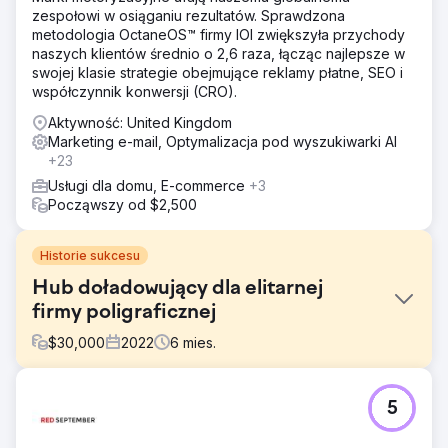
zespołowi w osiąganiu rezultatów. Sprawdzona
metodologia OctaneOS™ firmy IOI zwiększyła przychody
naszych klientów średnio o 2,6 raza, łącząc najlepsze w
swojej klasie strategie obejmujące reklamy płatne, SEO i
współczynnik konwersji (CRO).
Aktywność: United Kingdom
Marketing e-mail, Optymalizacja pod wyszukiwarki AI
+23
Usługi dla domu, E-commerce
+3
Począwszy od $2,500
Historie sukcesu
Hub doładowujący dla elitarnej
firmy poligraficznej
$
30,000
2022
6
mies.
Problem
5
More Vang specjalizuje się w wytwarzaniu wysokiej
jakości produktów do marketingu fizycznego i offline.