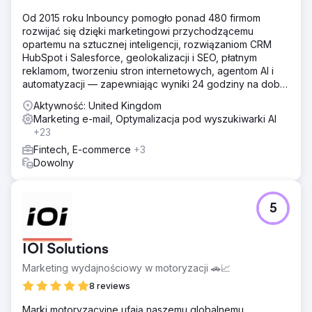
Od 2015 roku Inbouncy pomogło ponad 480 firmom
rozwijać się dzięki marketingowi przychodzącemu
opartemu na sztucznej inteligencji, rozwiązaniom CRM
HubSpot i Salesforce, geolokalizacji i SEO, płatnym
reklamom, tworzeniu stron internetowych, agentom AI i
automatyzacji — zapewniając wyniki 24 godziny na dobę,
7 dni w tygodniu ze 100% gwarancją.
Aktywność: United Kingdom
Marketing e-mail, Optymalizacja pod wyszukiwarki AI
+23
Fintech, E-commerce
+3
Dowolny
5
IOI Solutions
Marketing wydajnościowy w motoryzacji 🚗📈
8 reviews
Marki motoryzacyjne ufają naszemu globalnemu