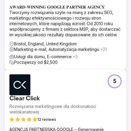
𝐀𝐖𝐀𝐑𝐃-𝐖𝐈𝐍𝐍𝐈𝐍𝐆 𝐆𝐎𝐎𝐆𝐋𝐄 𝐏𝐀𝐑𝐓𝐍𝐄𝐑 𝐀𝐆𝐄𝐍𝐂𝐘.
Tworzymy rozwiązania szyte na miarę z zakresu SEO,
marketingu efektywnościowego i rozwoju stron
internetowych, które napędzają wzrost. Od 2010 roku
współpracujemy z firmami z sektora MŚP, aby dostarczać
im wysokiej jakości rezultaty dopasowane do ich celów.
Bristol, England, United Kingdom
Marketing e-mail, Automatyzacja marketingu
+21
Usługi dla domu, E-commerce
+3
Począwszy od $2,500
5
Clear Click
Rozwiązania marketingowe dla doskonałości
wielokanałowej
12 reviews
AGENCJA PARTNERSKA GOOGLE – Generowanie