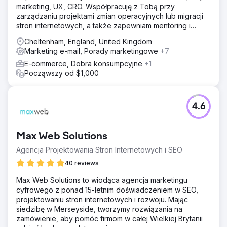
marketing, UX, CRO. Współpracuję z Tobą przy
Przejdź do strony agencji
zarządzaniu projektami zmian operacyjnych lub migracji
stron internetowych, a także zapewniam mentoring i
rozwój zespołu.
Cheltenham, England, United Kingdom
Marketing e-mail, Porady marketingowe
+7
E-commerce, Dobra konsumpcyjne
+1
Począwszy od $1,000
4.6
Max Web Solutions
Agencja Projektowania Stron Internetowych i SEO
40 reviews
Max Web Solutions to wiodąca agencja marketingu
cyfrowego z ponad 15-letnim doświadczeniem w SEO,
projektowaniu stron internetowych i rozwoju. Mając
siedzibę w Merseyside, tworzymy rozwiązania na
zamówienie, aby pomóc firmom w całej Wielkiej Brytanii