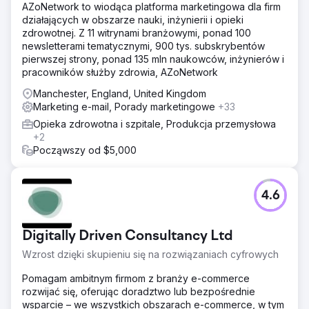
obniżone dzięki wykorzystaniu tłumaczenia
AZoNetwork to wiodąca platforma marketingowa dla firm
maszynowego i partnerów rynkowych, oszczędzając
działających w obszarze nauki, inżynierii i opieki
budżet przy jednoczesnym zachowaniu skuteczności.
zdrowotnej. Z 11 witrynami branżowymi, ponad 100
newsletterami tematycznymi, 900 tys. subskrybentów
Rozwiązanie
pierwszej strony, ponad 135 mln naukowców, inżynierów i
Clear Click usprawniło raportowanie Hubject,
pracowników służby zdrowia, AZoNetwork
zmniejszając liczbę żądań ad hoc o 40% i poprawiając
wydajność. Planowanie budżetu zostało
Manchester, England, United Kingdom
zoptymalizowane przy użyciu modeli danych, co
Marketing e-mail, Porady marketingowe
+33
pozwoliło na zabezpieczenie dodatkowych 40 tys.
Opieka zdrowotna i szpitale, Produkcja przemysłowa
funtów na kanały cyfrowe. Koszty tłumaczeń Google Ads
+2
zostały obniżone o 25 tys. funtów poprzez skupienie się
Począwszy od $5,000
na rynkach o dużej objętości, realokację oszczędności na
inne media. Ukierunkowana strategia Google Ads
spowodowała wzrost pozyskiwania klientów o 610% rok
do roku poprzez udoskonalenie kierowania
4.6
geograficznego i ciągłą optymalizację.
Wyniki
Digitally Driven Consultancy Ltd
Wzrost liczby nowych klientów o 610% w ujęciu rok do
roku. Oszczędności w wysokości 40 000 funtów dzięki
Wzrost dzięki skupieniu się na rozwiązaniach cyfrowych
wprowadzeniu modelowania budżetu. Oszczędności w
Pomagam ambitnym firmom z branży e-commerce
wysokości 25 000 funtów dzięki najbardziej efektywnym
rozwijać się, oferując doradztwo lub bezpośrednie
kosztowo usługom tłumaczeniowym.
wsparcie – we wszystkich obszarach e-commerce, w tym