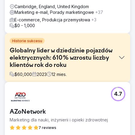
Cambridge, England, United Kingdom
Marketing e-mail, Porady marketingowe
+37
E-commerce, Produkcja przemysłowa
+3
$0 - 1,000
Historie sukcesu
Globalny lider w dziedzinie pojazdów
elektrycznych: 610% wzrostu liczby
klientów rok do roku
$
60,000
2023
12
mies.
Problem
4.7
Raporty marketingowe Hubject były niespójne i
brakowało im szczegółów. Clear Click wprowadził
ustrukturyzowane ramy raportowania dla regularnych,
AZoNetwork
dogłębnych aktualizacji. Planowanie budżetu było
niejasne z powodu minimalnej dokumentacji, więc
Marketing dla nauki, inżynierii i opieki zdrowotnej
przejrzysty system wydatków na media poprawił alokację.
7 reviews
Wysokie koszty tłumaczeń w Google Ads zostały