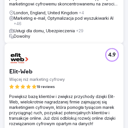
marketingowi cyfrowemu skoncentrowanemu na zwrocie
z inwestycji. Darmowa analiza i wycena
London, England, United Kingdom
+4
Marketing e-mail, Optymalizacja pod wyszukiwarki AI
+46
Usługi dla domu, Ubezpieczenia
+29
Dowolny
4.9
Elit-Web
Więcej niż marketing cyfrowy
19 reviews
Powiększ bazę klientów i zwiększ przychody dzięki Elit-
Web, wielokrotnie nagradzanej firmie zajmującej się
marketingiem cyfrowym, która pomogła tysiącom marek
przyciągnąć ruch, pozyskać potencjalnych klientów i
transakcje online. Już dziś odblokuj rozwój online dzięki
rozwiązaniom cyfrowym opartym na danych!