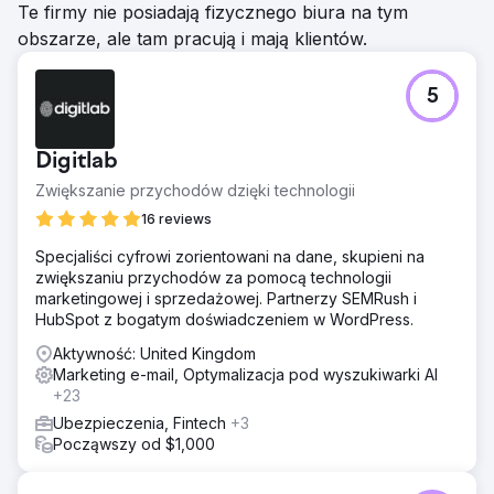
Te firmy nie posiadają fizycznego biura na tym
Przejdź do strony agencji
obszarze, ale tam pracują i mają klientów.
5
Digitlab
Zwiększanie przychodów dzięki technologii
16 reviews
Specjaliści cyfrowi zorientowani na dane, skupieni na
zwiększaniu przychodów za pomocą technologii
marketingowej i sprzedażowej. Partnerzy SEMRush i
HubSpot z bogatym doświadczeniem w WordPress.
Aktywność: United Kingdom
Marketing e-mail, Optymalizacja pod wyszukiwarki AI
+23
Ubezpieczenia, Fintech
+3
Począwszy od $1,000