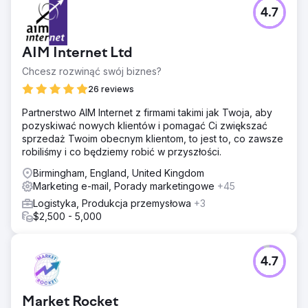
Klient uzyskał wgląd w dane sprzedażowe w czasie
4.7
rzeczywistym, co umożliwiło szybsze podejmowanie
decyzji i efektywniejsze zarządzanie wydatkami
marketingowymi, a w efekcie zapewniło stabilny wzrost.
AIM Internet Ltd
Chcesz rozwinąć swój biznes?
Przejdź do strony agencji
26 reviews
Partnerstwo AIM Internet z firmami takimi jak Twoja, aby
pozyskiwać nowych klientów i pomagać Ci zwiększać
sprzedaż Twoim obecnym klientom, to jest to, co zawsze
robiliśmy i co będziemy robić w przyszłości.
Birmingham, England, United Kingdom
Marketing e-mail, Porady marketingowe
+45
Logistyka, Produkcja przemysłowa
+3
$2,500 - 5,000
4.7
Market Rocket