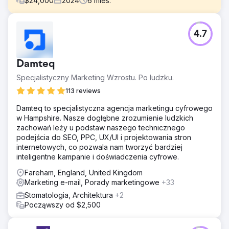
$
24,000
2024
6
mies.
Problem
4.7
Sklep Shopify klienta zmagał się ze stagnacją sprzedaży,
niskim wskaźnikiem powtarzalności zakupów i niskimi
zyskami z płatnych reklam, pomimo stałego napływu
Damteq
ruchu. W marketingu brakowało odpowiedniej
segmentacji, a konfiguracja CRM była niewystarczająca
Specjalistyczny Marketing Wzrostu. Po ludzku.
do efektywnego śledzenia ścieżek klientów.
113 reviews
Rozwiązanie
Damteq to specjalistyczna agencja marketingu cyfrowego
Wdrożyliśmy segmentację klientów opartą na sztucznej
w Hampshire. Nasze dogłębne zrozumienie ludzkich
inteligencji, aby dotrzeć do klientów z dużym zamiarem
zachowań leży u podstaw naszego technicznego
dokonania zakupu, przebudowaliśmy lejek e-mailowy w
podejścia do SEO, PPC, UX/UI i projektowania stron
celu zwiększenia retencji, zoptymalizowaliśmy reklamy
internetowych, co pozwala nam tworzyć bardziej
Google i Meta w celu uzyskania lepszego zwrotu z
inteligentne kampanie i doświadczenia cyfrowe.
inwestycji oraz zintegrowaliśmy CRM HubSpot w celu
zapewnienia pełnej widoczności procesu sprzedaży i
Fareham, England, United Kingdom
śledzenia wyników.
Marketing e-mail, Porady marketingowe
+33
Wyniki
Stomatologia, Architektura
+2
W ciągu sześciu miesięcy sprzedaż online wzrosła o
Począwszy od $2,500
109%, liczba ponownych zakupów wzrosła o 32%, a
zwrot z inwestycji w reklamy płatne wzrósł z 1,8x do 4,5x.