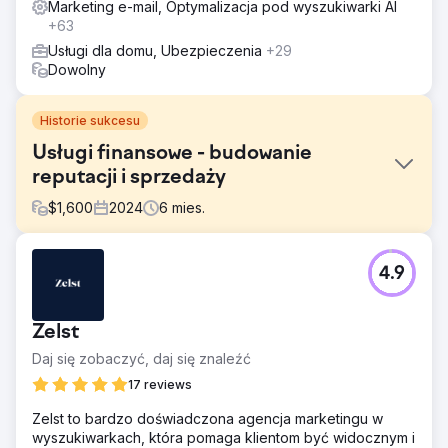
Marketing e-mail, Optymalizacja pod wyszukiwarki AI
+63
Usługi dla domu, Ubezpieczenia
+29
Dowolny
Historie sukcesu
Usługi finansowe - budowanie
reputacji i sprzedaży
$
1,600
2024
6
mies.
Problem
4.9
Naszym celem było zbudowanie silnej obecności SEO dla
słów kluczowych niezwiązanych z marką, aby
wykorzystać większą liczbę wyszukiwań. Obecna
Zelst
strategia SEO klienta koncentrowała się głównie na
słowach kluczowych związanych z marką, które miały
Daj się zobaczyć, daj się znaleźć
6800 wyszukiwań miesięcznie, ale brakowało im
17 reviews
widoczności w kategoriach słów kluczowych
niezwiązanych z marką, co stanowiło znaczący potencjał
Zelst to bardzo doświadczona agencja marketingu w
28 000 wyszukiwań miesięcznie.
wyszukiwarkach, która pomaga klientom być widocznym i