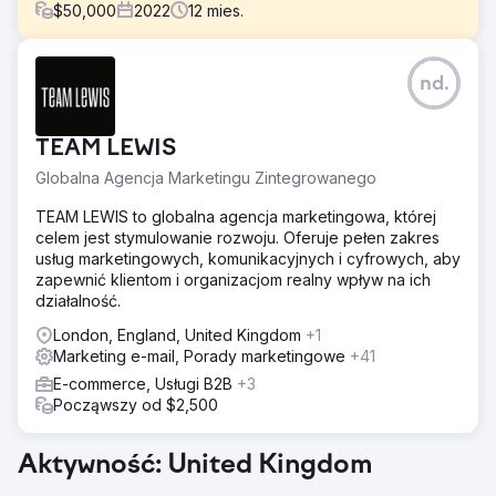
$
50,000
2022
12
mies.
Problem
nd.
Paintball jest automatycznie błędnie kategoryzowany
algorytmicznie, a następnie obniżany w rankingu lub
blokowany w reklamach płatnych i displayowych. Google
TEAM LEWIS
oświadczył, że w 2012 roku zakazał umieszczania
informacji związanych z bronią w Zakupach Google i
Globalna Agencja Marketingu Zintegrowanego
wskazał na swoją politykę zakazującą sprzedaży broni i
części funkcjonalnych.
TEAM LEWIS to globalna agencja marketingowa, której
celem jest stymulowanie rozwoju. Oferuje pełen zakres
Rozwiązanie
usług marketingowych, komunikacyjnych i cyfrowych, aby
Ponieważ płatne reklamy nie wchodziły w grę,
zapewnić klientom i organizacjom realny wpływ na ich
wykorzystaliśmy nasze badania nad wynikami
działalność.
organicznymi i trendami, tworząc zwycięską strategię
marketingu społecznościowego, influencerskiego i
London, England, United Kingdom
+1
afiliacyjnego, która angażowała użytkowników,
Marketing e-mail, Porady marketingowe
+41
zwiększała ruch w witrynie, budowała listy marketingowe
E-commerce, Usługi B2B
+3
e-mailowe i SMS-owe.
Począwszy od $2,500
Wyniki
30 dni na TikToku 591 komentarzy 100 396 polubień 1 001
Aktywność: United Kingdom
483 wyświetleń