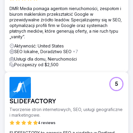
DMR Media pomaga agentom nieruchomości, zespołom i
biurom maklerskim przekształcić Google w
przewidywalne źródło leadów. Specjalizujemy się w SEO,
optymalizacji profili firm w Google oraz systemach
płatnych mediów, które generują oferty, a nie ruch typu
„vanity”.
Aktywność: United States
SEO lokalne, Doradztwo SEO
+7
Usługi dla domu, Nieruchomości
Począwszy od $2,500
5
SLIDEFACTORY
Tworzenie stron internetowych, SEO, usługi geograficzne
i marketingowe.
4 reviews
SLIDEFACTORY to agencja SEO z siedzibą w Portland,