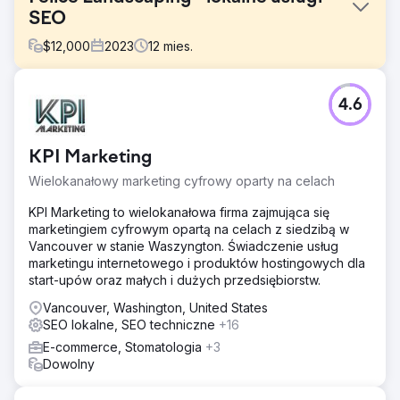
SEO
$
12,000
2023
12
mies.
Problem
4.6
Klient żąda kierowania reklam do odbiorców w różnych
lokalizacjach za pomocą słów kluczowych związanych z
lokalizacją, usunięcia duplikatów za pomocą unikalnej
KPI Marketing
treści, uszeregowania usług, w tym drenażu,
kształtowania krajobrazu, nawadniania, projektowania
Wielokanałowy marketing cyfrowy oparty na celach
krajobrazu, murarstwa i nawierzchni twardej, organicznej
pielęgnacji trawników i odśnieżania, a także znalezienia
KPI Marketing to wielokanałowa firma zajmująca się
odpowiednich słów kluczowych.
marketingiem cyfrowym opartą na celach z siedzibą w
Vancouver w stanie Waszyngton. Świadczenie usług
Rozwiązanie
marketingu internetowego i produktów hostingowych dla
Nasze rozwiązania umożliwiające osiągnięcie dużego
start-upów oraz małych i dużych przedsiębiorstw.
zasięgu biznesowego obejmują wyszukiwanie
odpowiednich słów kluczowych dla firmy, tworzenie
Vancouver, Washington, United States
różnych stron usług dla wszystkich usług, identyfikowanie
SEO lokalne, SEO techniczne
+16
i eliminowanie duplikatów treści ze strony internetowej
E-commerce, Stomatologia
+3
oraz finalizowanie słów kluczowych opartych na celach,
Dowolny
które muszą być kierowane na różne lokalizacje.