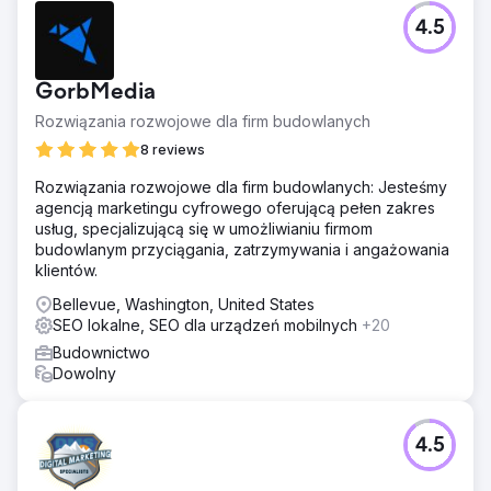
Wyniki
Nasz ostateczny wynik jest taki, że cała treść witryny jest
4.5
unikalna i nie zawiera żadnych dwulicowości. Zgodnie z
potrzebami klienta witryna rozpoczęła ranking pod kątem
niektórych najważniejszych słów kluczowych, a
GorbMedia
lokalizacje Westchester NY, Westchester, Westchester
Rozwiązania rozwojowe dla firm budowlanych
County i Mamaroneck znalazły się na czterech
pierwszych pozycjach.
8 reviews
Rozwiązania rozwojowe dla firm budowlanych: Jesteśmy
Przejdź do strony agencji
agencją marketingu cyfrowego oferującą pełen zakres
usług, specjalizującą się w umożliwianiu firmom
budowlanym przyciągania, zatrzymywania i angażowania
klientów.
Bellevue, Washington, United States
SEO lokalne, SEO dla urządzeń mobilnych
+20
Budownictwo
Dowolny
4.5