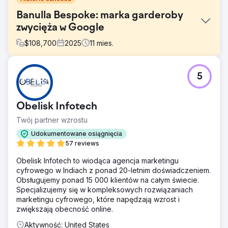
Banulla Bespoke: marka garderoby
zwycięża w Google
$
108,700
2025
11
mies.
Problem
5
Firma Banulla Bespoke potrzebowała obecności online na
rynku, o którego istnieniu większość klientów nawet nie
wiedziała. Konkurując z dużymi sprzedawcami
Obelisk Infotech
detalicznymi i tradycyjnymi stolarzami, firma musiała
edukować klientów w zakresie personalizacji mebli IKEA
Twój partner wzrostu
PAX, zdobyć zaufanie klientów, którzy zainwestowali w
Udokumentowane osiągnięcia
duży dom, oraz zająć wysoką pozycję w lokalnych
57 reviews
rankingach w Chester i Londynie.
Obelisk Infotech to wiodąca agencja marketingu
Rozwiązanie
cyfrowego w Indiach z ponad 20-letnim doświadczeniem.
Firma Apptage stworzyła witrynę, która ma na celu
Obsługujemy ponad 15 000 klientów na całym świecie.
umożliwienie klientom spotkania się na każdym etapie.
Specjalizujemy się w kompleksowych rozwiązaniach
Szczegółowe strony z usługami, wizualna galeria
marketingu cyfrowego, które napędzają wzrost i
projektów i edukacyjne treści blogowe odpowiadały na
zwiększają obecność online.
często zadawane pytania. Lokalne SEO ukierunkowane
było na Chester i Londyn, z długimi słowami kluczowymi,
Aktywność: United States