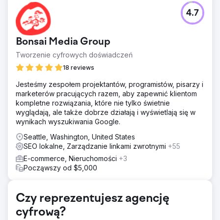
Problem
4.7
Żądania klientów dotyczące zwiększenia widoczności
słów kluczowych w wyszukiwarce, optymalizacji
zawartości głównej strony docelowej, tj. strony głównej i
Bonsai Media Group
strony usługi, zwiększenia ruchu organicznego w celu
uzyskania wyników opartych na wartości, optymalizacji
Tworzenie cyfrowych doświadczeń
witryny na wymaganej stronie On, spełnienia
18 reviews
technicznych wyzwań SEO i znalezienia długiego ogona
słowa kluczowe.
Jesteśmy zespołem projektantów, programistów, pisarzy i
marketerów pracujących razem, aby zapewnić klientom
Rozwiązanie
kompletne rozwiązania, które nie tylko świetnie
Jako wiodący dostawca SEO, nasze rozwiązanie
wyglądają, ale także dobrze działają i wyświetlają się w
obejmuje wyszukiwanie słów kluczowych z długim i
wynikach wyszukiwania Google.
krótkim ogonem w celu zidentyfikowania odpowiednich
słów kluczowych, optymalizację witryny na stronie, tj.
Seattle, Washington, United States
metatagi, tagi nagłówków i tagi alternatywne, skupianie
SEO lokalne, Zarządzanie linkami zwrotnymi
+55
się na unikalnej treści znaczących stron bez duplikacji. tj.
E-commerce, Nieruchomości
+3
strona główna i serwisowa.
Począwszy od $5,000
Wyniki
Ostatecznym celem jest zwiększenie ruchu organicznego.
Stosujemy najwyższej klasy taktykę SEO, aby umieścić
Czy reprezentujesz agencję
niektóre z najważniejszych słów kluczowych
cyfrową?
dotyczących lokalizacji Kingston na trzech najwyższych