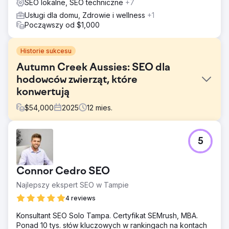
SEO lokalne, SEO techniczne
+7
Usługi dla domu, Zdrowie i wellness
+1
Począwszy od $1,000
Historie sukcesu
Autumn Creek Aussies: SEO dla
hodowców zwierząt, które
konwertują
$
54,000
2025
12
mies.
Problem
5
Autumn Creek Aussie potrzebowało miejsca, które
mogłoby konkurować z dużymi targowiskami szczeniąt,
jednocześnie budując prawdziwe zaufanie rodzin. Musieli
Connor Cedro SEO
komunikować referencje AKC, standardy zdrowotne i
transparentne ceny, a jednocześnie edukować
Najlepszy ekspert SEO w Tampie
kupujących, którzy podejmowali emocjonalną i finansową
4 reviews
decyzję na rynku pełnym oszustów.
Konsultant SEO Solo Tampa. Certyfikat SEMrush, MBA.
Rozwiązanie
Ponad 10 tys. słów kluczowych w rankingach na kontach
Apptage stworzyło witrynę łączącą e-commerce z