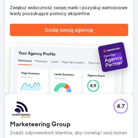
pozycjach. Wychodzimy naprzeciw oczekiwaniom
naszych klientów stosując nowoczesne podejście
Zwiększ widoczność swojej marki i pozyskuj wartościowe
zorientowane na klienta.
leady poszukujące pomocy ekspertów.
Przejdź do strony agencji
Dodaj swoją agencję
4.7
Marketeering Group
Znajdź odpowiednich klientów, aby rozwinąć swój biznes