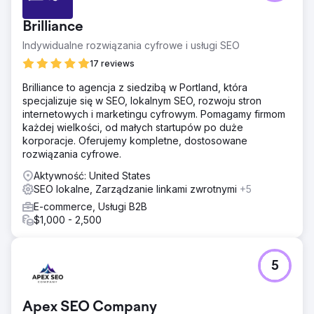
lokalizacji, wymaga optymalizacji strony internetowej
zawierającej metatagi i tagi nagłówków itp., zwiększa
Brilliance
organiczny ruch w witrynie, aby wygenerować większą
liczbę organicznych potencjalnych klientów w celu
Indywidualne rozwiązania cyfrowe i usługi SEO
zwiększenia wartości marki .
17 reviews
Rozwiązanie
Brilliance to agencja z siedzibą w Portland, która
Proponowana przez nas metoda polega na lokalizowaniu
specjalizuje się w SEO, lokalnym SEO, rozwoju stron
haseł o dużej liczbie wyszukiwań na podstawie miejsc
internetowych i marketingu cyfrowym. Pomagamy firmom
takich jak Boca Raton. Optymalizujemy dostosowania na
każdej wielkości, od małych startupów po duże
stronie i pracujemy na stronach usług, które nie są
korporacje. Oferujemy kompletne, dostosowane
przyjazne dla użytkownika. Naszym celem jest ulepszenie
rozwiązania cyfrowe.
wyszukiwania Twojej witryny na górze wyników
wyszukiwania, aby wygenerować większy ruch.
Aktywność: United States
SEO lokalne, Zarządzanie linkami zwrotnymi
+5
Wyniki
Kierujemy się najlepszymi praktykami SEO, aby zwiększyć
E-commerce, Usługi B2B
ruch organiczny na stronie w stosunku do fazy
$1,000 - 2,500
początkowej. Nasze nowoczesne podejście pozwala
nam generować więcej organicznych leadów dla
Twojego biznesu. Ponadto witryna zaczęła plasować się
5
w pierwszej piątce regionu Boca Raton.
Przejdź do strony agencji
Apex SEO Company