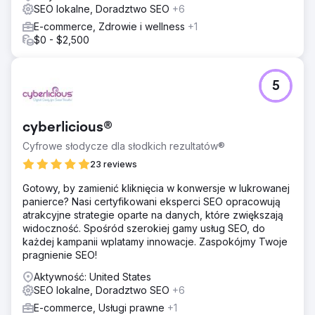
znacznikami danych strukturalnych i projektem
SEO lokalne, Doradztwo SEO
+6
zorientowanym na urządzenia mobilne, stworzonym z
E-commerce, Zdrowie i wellness
+1
myślą o szybko ładujących się galeriach i rezerwacjach
$0 - $2,500
na miejscu.
Wyniki
Wzrost z zera do 4200 organicznych użytkowników
5
miesięcznie w ciągu 9 miesięcy. Dzienna liczba
wyświetleń osiągnęła 12 400. Pozycjonowanie dla ponad
340 słów kluczowych, z czego 47 na 3 najwyższych
cyberlicious®
pozycjach. Średni współczynnik klikalności (CTR) na
poziomie 4,7%. Średnia pozycja wzrosła do 8,3.
Cyfrowe słodycze dla słodkich rezultatów®
Widoczność w wyszukiwarce: 62%. Na najwyższych
23 reviews
pozycjach znalazły się „szafy IKEA PAX Chester na
zamówienie” (pozycja 3) i „drzwi do szafy PAX na
Gotowy, by zamienić kliknięcia w konwersje w lukrowanej
zamówienie” (pozycja 1). Ruch mobilny: 64%.
panierce? Nasi certyfikowani eksperci SEO opracowują
Współczynnik konwersji: 3,2%. Organiczne leady:
atrakcyjne strategie oparte na danych, które zwiększają
47/miesiąc (73% wszystkich zapytań). Koszt pozyskania
widoczność. Spośród szerokiej gamy usług SEO, do
klienta o 81% niższy niż w przypadku reklam płatnych.
każdej kampanii wplatamy innowacje. Zaspokójmy Twoje
pragnienie SEO!
Przejdź do strony agencji
Aktywność: United States
SEO lokalne, Doradztwo SEO
+6
E-commerce, Usługi prawne
+1