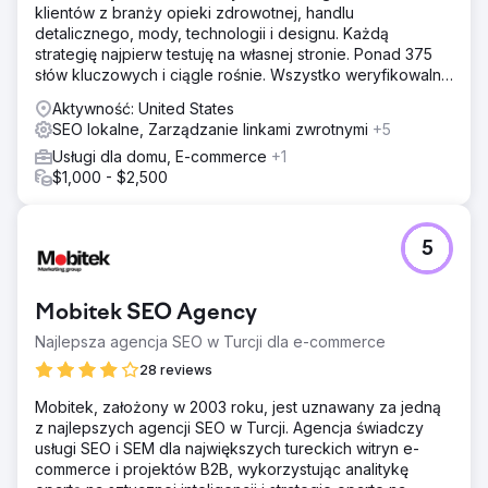
klientów z branży opieki zdrowotnej, handlu
bogatymi treściami edukacyjnymi. Dynamiczna sekcja
detalicznego, mody, technologii i designu. Każdą
ofert szczeniąt, poradniki dotyczące pielęgnacji ras i
strategię najpierw testuję na własnej stronie. Ponad 375
przejrzyste ceny – wszystko to współgrało ze sobą. SEO
słów kluczowych i ciągle rośnie. Wszystko weryfikowalne
ukierunkowało wyszukiwanie szerokie i długie na
w Semrush.
wyszukiwania dotyczące hodowli owczarków
Aktywność: United States
australijskich na Florydzie, z szybkimi galeriami zdjęć i
SEO lokalne, Zarządzanie linkami zwrotnymi
+5
pełną optymalizacją mobilną.
Usługi dla domu, E-commerce
+1
Wyniki
$1,000 - $2,500
(1200 do 8900). CTR wzrósł z 3,1% do 5,4%. Pozycja w
wynikach wyszukiwania dla ponad 520 słów kluczowych,
z czego 68 w pierwszej trójce, w tym „miniaturowy
5
australijski hodowca Dade City” (pozycja 1). Średnia
pozycja: 11,3. Widoczność w wyszukiwarce: 71%. Średnia
sesja: 4,8 strony, 6:23 minuty. Konwersja zapytań: 8,2%.
Mobitek SEO Agency
Cykl sprzedaży skrócony z 12 do 5 dni. Ruch organiczny:
67% (w porównaniu z 11% z platform sprzedażowych).
Najlepsza agencja SEO w Turcji dla e-commerce
Wzrost wyszukiwań marek o 890%.
28 reviews
Mobitek, założony w 2003 roku, jest uznawany za jedną
Przejdź do strony agencji
z najlepszych agencji SEO w Turcji. Agencja świadczy
usługi SEO i SEM dla największych tureckich witryn e-
commerce i projektów B2B, wykorzystując analitykę