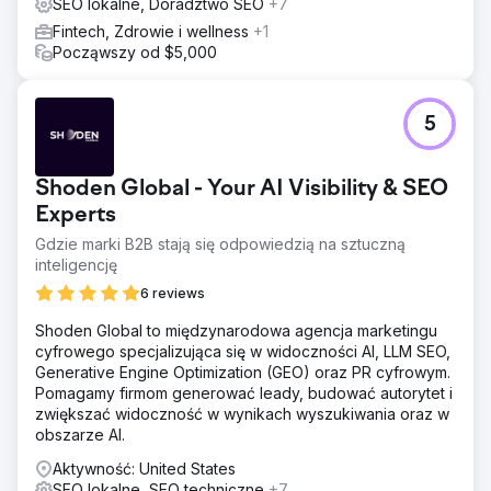
SEO lokalne, Doradztwo SEO
+7
Fintech, Zdrowie i wellness
+1
Począwszy od $5,000
5
Shoden Global - Your AI Visibility & SEO
Experts
Gdzie marki B2B stają się odpowiedzią na sztuczną
inteligencję
6 reviews
Shoden Global to międzynarodowa agencja marketingu
cyfrowego specjalizująca się w widoczności AI, LLM SEO,
Generative Engine Optimization (GEO) oraz PR cyfrowym.
Pomagamy firmom generować leady, budować autorytet i
zwiększać widoczność w wynikach wyszukiwania oraz w
obszarze AI.
Aktywność: United States
SEO lokalne, SEO techniczne
+7