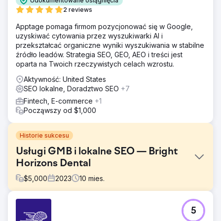
Udokumentowane osiągnięcia
2 reviews
Apptage pomaga firmom pozycjonować się w Google,
uzyskiwać cytowania przez wyszukiwarki AI i
przekształcać organiczne wyniki wyszukiwania w stabilne
źródło leadów. Strategia SEO, GEO, AEO i treści jest
oparta na Twoich rzeczywistych celach wzrostu.
Aktywność: United States
SEO lokalne, Doradztwo SEO
+7
Fintech, E-commerce
+1
Począwszy od $1,000
Historie sukcesu
Usługi GMB i lokalne SEO — Bright
Horizons Dental
$
5,000
2023
10
mies.
Problem
5
Klient żąda kierowania firmy na słowa kluczowe oparte na