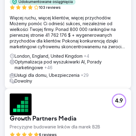
Udokumentowane osiągnięcia
103 reviews
Więcej ruchu, więcej klientów, więcej przychodów.
Możemy pomóc Ci odnieść sukces, niezależnie od
wielkości Twojej firmy. Ponad 800 000 rankingów na
pierwszej stronie 41 762 176 $ + wygenerowanych
przychodów dla klientów. Pokonaj konkurencję dzięki
marketingowi cyfrowemu skoncentrowanemu na zwrocie
z inwestycji. Darmowa analiza i wycena
London, England, United Kingdom
+4
Optymalizacja pod wyszukiwarki AI, Porady
marketingowe
+46
Usługi dla domu, Ubezpieczenia
+29
Dowolny
4.9
Growth Partners Media
Precyzyjne budowanie linków dla marek B2B
6 reviews