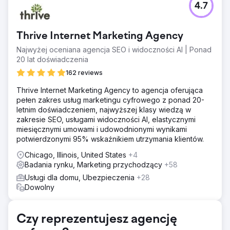
4.7
Na początku 2020 r. kultowy producent artykułów
sportowych pomimo wieloletnich wysiłków miał trudności
z rozwojem swojej działalności w Internecie. Do kwietnia
Thrive Internet Marketing Agency
2020 r. osiągnął zaledwie 70 000 użytkowników i
miesięczne przychody w wysokości 162 318,92 USD. To
Najwyżej oceniana agencja SEO i widoczności AI | Ponad
wtedy nawiązał z nami współpracę. Wyniki mówią same
20 lat doświadczenia
za siebie.
162 reviews
Rozwiązanie
Thrive Internet Marketing Agency to agencja oferująca
Skoncentrowaliśmy się na identyfikacji właściwych
pełen zakres usług marketingu cyfrowego z ponad 20-
klientów poprzez ukierunkowane kampanie
letnim doświadczeniem, najwyższej klasy wiedzą w
marketingowe, aby zwiększyć zaangażowanie i
zakresie SEO, usługami widoczności AI, elastycznymi
współczynniki konwersji. Wyszukiwanie organiczne było
miesięcznymi umowami i udowodnionymi wynikami
kluczem do zapewnienia zrównoważonego rozwoju
potwierdzonymi 95% wskaźnikiem utrzymania klientów.
biznesu. Przeprojektowaliśmy stronę internetową i
zoptymalizowaliśmy doświadczenie użytkownika i podróż
Chicago, Illinois, United States
+4
kupującego.
Badania rynku, Marketing przychodzący
+58
Wyniki
Usługi dla domu, Ubezpieczenia
+28
Kiedy zaczynaliśmy w kwietniu, firma przekraczała
Dowolny
wydatki, aby przyciągnąć 70 000 użytkowników i
generowała miesięczne przychody w wysokości 162 318
USD. Do sierpnia przychody wzrosły do 559 387 dolarów
Czy reprezentujesz agencję
ze 126 000 odwiedzających. Przejdźmy do grudnia i