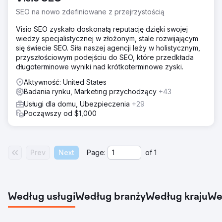
SEO na nowo zdefiniowane z przejrzystością
Visio SEO zyskało doskonałą reputację dzięki swojej
wiedzy specjalistycznej w złożonym, stale rozwijającym
się świecie SEO. Siła naszej agencji leży w holistycznym,
przyszłościowym podejściu do SEO, które przedkłada
długoterminowe wyniki nad krótkoterminowe zyski.
Aktywność: United States
Badania rynku, Marketing przychodzący
+43
Usługi dla domu, Ubezpieczenia
+29
Począwszy od $1,000
Prev
Next
Page:
of
1
Według usługi
Według branży
Według kraju
We