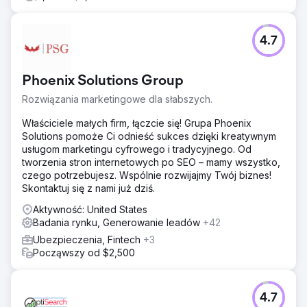
testowanie marki, pozycjonowania i przekazu w małych
segmentach, szybkie uczenie się, szybkie powtarzanie i
ciągłą kalibrację z klientami. Buduj szybko, rozwijaj
4.7
strategicznie, aby rozwijać się wykładniczo.
Przejdź do strony agencji
Phoenix Solutions Group
Rozwiązania marketingowe dla słabszych.
Właściciele małych firm, łączcie się! Grupa Phoenix
Solutions pomoże Ci odnieść sukces dzięki kreatywnym
usługom marketingu cyfrowego i tradycyjnego. Od
tworzenia stron internetowych po SEO – mamy wszystko,
czego potrzebujesz. Wspólnie rozwijajmy Twój biznes!
Skontaktuj się z nami już dziś.
Aktywność: United States
Badania rynku, Generowanie leadów
+42
Ubezpieczenia, Fintech
+3
Począwszy od $2,500
4.7