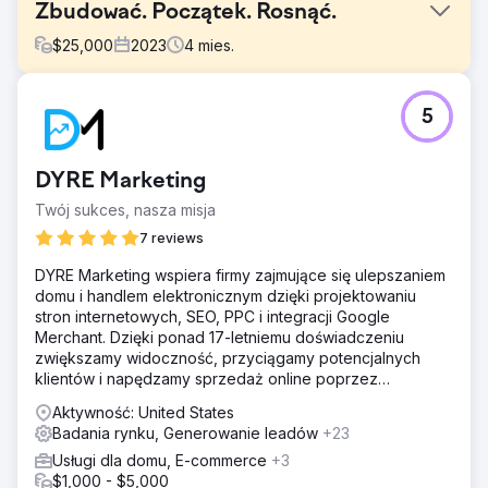
Zbudować. Początek. Rosnąć.
$
25,000
2023
4
mies.
Problem
5
Wieloletni klient telekomunikacyjny, wykorzystując już
pełen zakres naszych możliwości marketingowych,
zdecydował się na wprowadzenie na rynek nowej marki.
DYRE Marketing
Ufając naszemu dążeniu do wyników i wysokim
standardom, zlecili nam realizację tego krytycznego
Twój sukces, nasza misja
projektu, wiedząc, że wymaga on kompleksowej strategii,
7 reviews
ciągłego zaangażowania i iteracji.
DYRE Marketing wspiera firmy zajmujące się ulepszaniem
Rozwiązanie
domu i handlem elektronicznym dzięki projektowaniu
Opracowaliśmy kompleksowy plan, integrujący każdy
stron internetowych, SEO, PPC i integracji Google
aspekt marketingu: badania rynku, pozycjonowanie marki,
Merchant. Dzięki ponad 17-letniemu doświadczeniu
kreatywny projekt, ukierunkowane kampanie i analizę
zwiększamy widoczność, przyciągamy potencjalnych
wydajności. Nasze kompleksowe zaangażowanie
klientów i napędzamy sprzedaż online poprzez
zapewniło bezproblemową realizację i zarządzanie.
ukierunkowane strategie cyfrowe.
Uosobienie Build. Początek. Rosnąć.
Aktywność: United States
Badania rynku, Generowanie leadów
+23
Wyniki
Wprowadzanie marki na rynek wymaga zwinności –
Usługi dla domu, E-commerce
+3
esencji nowoczesnego marketingu. Obejmuje ciągłe
$1,000 - $5,000