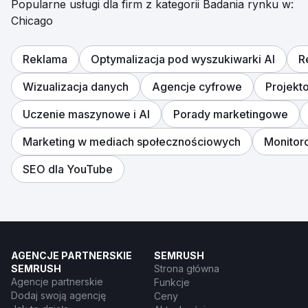
Popularne usługi dla firm z kategorii Badania rynku w:
Chicago
Reklama
Optymalizacja pod wyszukiwarki AI
R
Wizualizacja danych
Agencje cyfrowe
Projekt
Uczenie maszynowe i AI
Porady marketingowe
Marketing w mediach społecznościowych
Monitor
SEO dla YouTube
AGENCJE PARTNERSKIE
SEMRUSH
SEMRUSH
Strona główna
Agencje partnerskie
Funkcje
Dodaj swoją agencję
Ceny