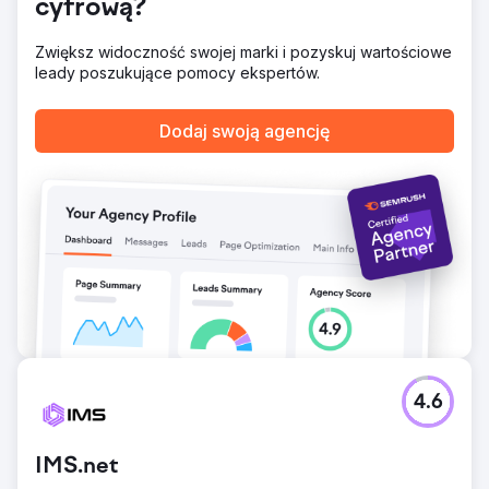
cyfrową?
liczby te poszybowały w górę. Miesięczne przychody
wzrosły do 1 159 200 dolarów przy 180 000
odwiedzających.
Zwiększ widoczność swojej marki i pozyskuj wartościowe
leady poszukujące pomocy ekspertów.
Przejdź do strony agencji
Dodaj swoją agencję
4.6
IMS.net