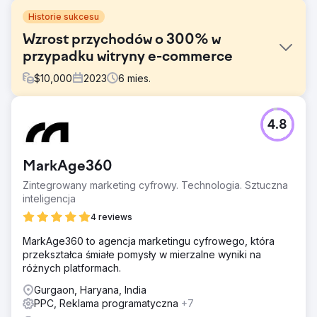
Historie sukcesu
Wzrost przychodów o 300% w
przypadku witryny e-commerce
$
10,000
2023
6
mies.
Problem
4.8
Strona internetowa zajmująca się sprzedażą ekspresów
do kawy i powiązanych produktów na rynku australijskim.
Rynek ekspresów do kawy w Australii jest bardzo
MarkAge360
konkurencyjny. O uwagę konsumentów walczą marki,
zarówno lokalne, jak i międzynarodowe.
Zintegrowany marketing cyfrowy. Technologia. Sztuczna
inteligencja
Rozwiązanie
Przeprowadź szczegółową analizę konkurencji, aby
4 reviews
zrozumieć jej strategie i stworzyć zróżnicowaną,
MarkAge360 to agencja marketingu cyfrowego, która
atrakcyjną treść reklam. Odfiltrowano ponad 100 słów
przekształca śmiałe pomysły w mierzalne wyniki na
kluczowych, które zużywały pieniądze przy niskim lub
różnych platformach.
zerowym zysku. Przefiltrowaliśmy także ponad 50 słów
kluczowych, które w przeszłości przynosiły duże zyski.
Gurgaon, Haryana, India
PPC, Reklama programatyczna
+7
Wyniki