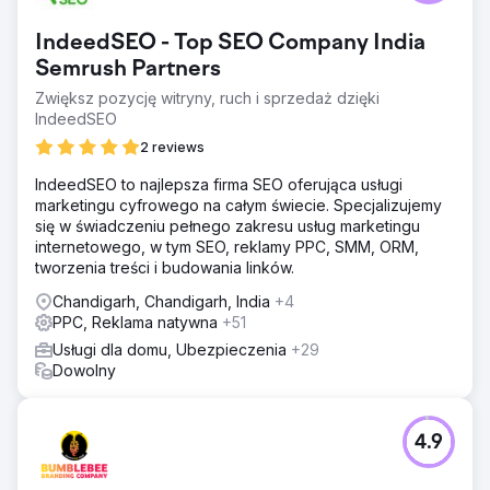
wyzwań, które hamowały wzrost przychodów Amazona:
ograniczone działania promocyjne, nieoptymalne oferty i
IndeedSEO - Top SEO Company India
nieodpowiednie kampanie reklamowe.
Semrush Partners
Rozwiązanie
Zwiększ pozycję witryny, ruch i sprzedaż dzięki
Zoptymalizowaliśmy listy pod kątem lepszego CTR i
IndeedSEO
rankingu wyszukiwania, stworzyliśmy kalendarz
promocyjny i pracowaliśmy nad kampaniami reklamowymi,
2 reviews
aby zwiększyć przychody z reklam. Teraz wszystkie ich
produkty mają plakietkę „Amazon Choice”, co znacznie
IndeedSEO to najlepsza firma SEO oferująca usługi
pomaga w generowaniu większych przychodów i
marketingu cyfrowego na całym świecie. Specjalizujemy
wyższym współczynniku konwersji.
się w świadczeniu pełnego zakresu usług marketingu
internetowego, w tym SEO, reklamy PPC, SMM, ORM,
Wyniki
tworzenia treści i budowania linków.
Ponad 300% wzrostu przychodów Amazon w ciągu 1
roku. Zwiększona wydajność aukcji. Poprawiona
Chandigarh, Chandigarh, India
+4
wydajność kampanii reklamowej. Rozszerzony udział w
PPC, Reklama natywna
+51
rynku
Usługi dla domu, Ubezpieczenia
+29
Dowolny
Przejdź do strony agencji
4.9