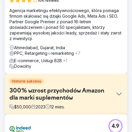
104 reviews
Agencja marketingu efektywnościowego, która pomaga
firmom skalować się dzięki Google Ads, Meta Ads i SEO.
Partner Google Premier z ponad 16-letnim
doświadczeniem i ponad 50 specjalistami, którzy
zapewniają wysokiej jakości leady, sprzedaż i stały zwrot
z inwestycji.
Ahmedabad, Gujarat, India
PPC, Retargeting i remarketing
+7
E-commerce, Usługi B2B
+1
Dowolny
Historie sukcesu
300% wzrost przychodów Amazon
dla marki suplementów
$
50,000
2023
12
mies.
Problem
4.9
Po nawiązaniu kontaktu z marką zidentyfikowano kilka