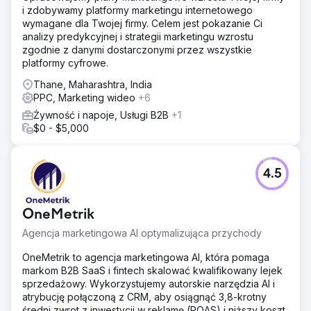
i zdobywamy platformy marketingu internetowego
wymagane dla Twojej firmy. Celem jest pokazanie Ci
analizy predykcyjnej i strategii marketingu wzrostu
zgodnie z danymi dostarczonymi przez wszystkie
platformy cyfrowe.
Thane, Maharashtra, India
PPC, Marketing wideo
+6
Żywność i napoje, Usługi B2B
+1
$0 - $5,000
4.5
OneMetrik
Agencja marketingowa AI optymalizująca przychody
OneMetrik to agencja marketingowa AI, która pomaga
markom B2B SaaS i fintech skalować kwalifikowany lejek
sprzedażowy. Wykorzystujemy autorskie narzędzia AI i
atrybucję połączoną z CRM, aby osiągnąć 3,8-krotny
średni zwrot z inwestycji w reklamę (ROAS) i niższy koszt