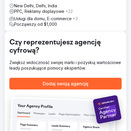
Wyniki
wartościowych potencjalnych klientów.
New Delhi, Delhi, India
Ponad 80% wybranych słów kluczowych osiągnęło
PPC, Reklamy displayowe
+22
pierwsze miejsce w rankingu Google. Leady z kampanii
PPC wzrosły o 130%. Średni koszt wydatków na
Usługi dla domu, E-commerce
+3
kampanie reklamowe obniżony o 60%. Ruch organiczny
Począwszy od $1,000
wzrósł o 43%.
Czy reprezentujesz agencję
Przejdź do strony agencji
cyfrową?
Zwiększ widoczność swojej marki i pozyskuj wartościowe
leady poszukujące pomocy ekspertów.
Dodaj swoją agencję