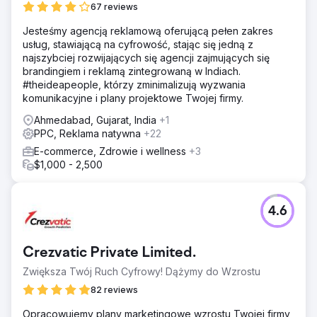
67 reviews
Rozwiązanie
Jesteśmy agencją reklamową oferującą pełen zakres
Przeprowadziliśmy dogłębne badanie słów kluczowych i
usług, stawiającą na cyfrowość, stając się jedną z
zidentyfikowaliśmy 25 słów kluczowych (z intencją
najszybciej rozwijających się agencji zajmujących się
wyszukiwania nawigacyjnego), na których powinni się
brandingiem i reklamą zintegrowaną w Indiach.
skupić, aby zwiększyć ruch organiczny, a następnie
#theideapeople, którzy zminimalizują wyzwania
rezerwacje. Korzystając z docelowych słów kluczowych,
komunikacyjne i plany projektowe Twojej firmy.
zoptymalizowaliśmy witrynę, rozwiązując główne
problemy.
Ahmedabad, Gujarat, India
+1
PPC, Reklama natywna
+22
Wyniki
 Wzrost konwersji/rezerwacji organicznych o ponad
E-commerce, Zdrowie i wellness
+3
1110% (wzrost konwersji z 6 do 73) miesięcznie  Ruch
$1,000 - 2,500
organiczny wzrósł z 482 do 2197 (czyli ponad 350%)
miesięcznie  Z 25 docelowych słów kluczowych, 22
słowa kluczowe rozpoczęły ranking na pierwszej pozycji
4.6
strona Google'a
Przejdź do strony agencji
Crezvatic Private Limited.
Zwiększa Twój Ruch Cyfrowy! Dążymy do Wzrostu
82 reviews
Opracowujemy plany marketingowe wzrostu Twojej firmy