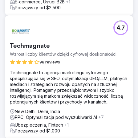
Ogólnie rzecz biorąc, przychody wzrosły o 300% w
E-commerce, Usługi B2B
+1
ciągu zaledwie 6 miesięcy. ROAS w Google Ads wzrósł z
Począwszy od $2,500
6X do 10X. Sprawdziliśmy także inne produkty, które
mogą generować większe przychody. Ogólnie rzecz
biorąc, nadal rośniemy w stałym tempie od 30% do 40%
4.7
co miesiąc.
Przejdź do strony agencji
Techmagnate
Wzrost liczby klientów dzięki cyfrowej doskonałości
98 reviews
Techmagnate to agencja marketingu cyfrowego
specjalizująca się w SEO, optymalizacji GEO/LLM, płatnych
mediach i strategiach rozwoju opartych na sztucznej
inteligencji. Pomagamy przedsiębiorstwom i szybko
rozwijającym się markom zwiększać widoczność, liczbę
potencjalnych klientów i przychody w kanałach
wyszukiwania i sztucznej inteligencji.
New Delhi, Delhi, India
PPC, Optymalizacja pod wyszukiwarki AI
+7
Ubezpieczenia, Fintech
+1
Począwszy od $1,000