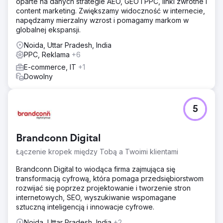
oparte na danych strategie AEO, GEO i PPC, linki zwrotne i
content marketing. Zwiększamy widoczność w internecie,
napędzamy mierzalny wzrost i pomagamy markom w
globalnej ekspansji.
Noida, Uttar Pradesh, India
PPC, Reklama
+6
E-commerce, IT
+1
Dowolny
5
Brandconn Digital
Łączenie kropek między Tobą a Twoimi klientami
Brandconn Digital to wiodąca firma zajmująca się
transformacją cyfrową, która pomaga przedsiębiorstwom
rozwijać się poprzez projektowanie i tworzenie stron
internetowych, SEO, wyszukiwanie wspomagane
sztuczną inteligencją i innowacje cyfrowe.
Noida, Uttar Pradesh, India
+2