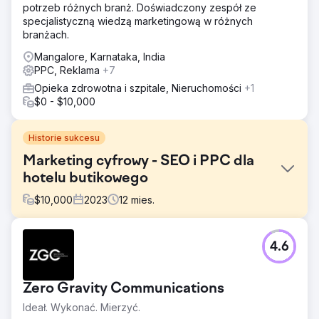
potrzeb różnych branż. Doświadczony zespół ze
specjalistyczną wiedzą marketingową w różnych
branżach.
Mangalore, Karnataka, India
PPC, Reklama
+7
Opieka zdrowotna i szpitale, Nieruchomości
+1
$0 - $10,000
Historie sukcesu
Marketing cyfrowy - SEO i PPC dla
hotelu butikowego
$
10,000
2023
12
mies.
Problem
4.6
Channers On Norfolk to piękny butikowy obiekt
noclegowy na wyspie Norfolk. Szukali rozwiązań
marketingu cyfrowego, aby zwiększyć świadomość
Zero Gravity Communications
swojej marki, zwiększyć ruch organiczny, poprawić
rankingi słów kluczowych i zwiększyć liczbę
Ideał. Wykonać. Mierzyć.
potencjalnych klientów / rezerwacji dla swojej firmy.