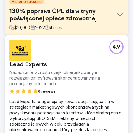
Historie sukcesu
130% poprawa CPL dla witryny
poświęconej opiece zdrowotnej
$
10,000
2022
4
mies.
Problem
4.9
Witryna borykała się z niską widocznością w bezpłatnych
wynikach wyszukiwania ze względu na słabą pozycję
słów kluczowych i brak odpowiednich treści na jej stronie.
Lead Experts
Co więcej, ich średni poziom CPL był znacznie wyższy
niż standard rynkowy. Ponieważ były hiperlokalne, CPC
Napędzanie wzrostu dzięki ukierunkowanym
również był dość wysoki.
rozwiązaniom cyfrowym skoncentrowanym na
potencjalnych klientach
Rozwiązanie
Przeprowadzono optymalizację na stronie, obejmującą
6 reviews
tagi tytułowe, metaopisy i tworzenie treści bogatych w
Lead Experts to agencja cyfrowa specjalizująca się w
słowa kluczowe. Strony usług zostały rozszerzone, aby
strategiach marketingowych skoncentrowanych na
zapewnić szczegółowe objaśnienia różnych pilnych
pozyskiwaniu potencjalnych klientów, które strategicznie
zabiegów pielęgnacyjnych. Przeprowadzono także
wykorzystują SEO, SEM i reklamy w mediach
restrukturyzację kampanii i stronę docelową, aby
społecznościowych w celu przyciągania
poprawić wydajność Google Ads.
ukierunkowanego ruchu, który przekształca się w