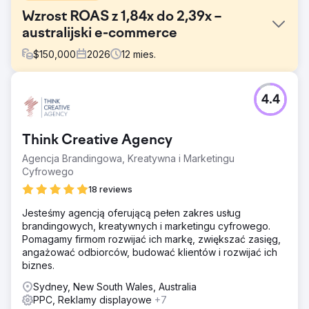
Wzrost ROAS z 1,84x do 2,39x –
australijski e-commerce
$
150,000
2026
12
mies.
Problem
4.4
Australijski sprzedawca e-commerce miał problemy z
osiągnięciem docelowego ROAS na poziomie 5x, pomimo
stałych wydatków na reklamę w Google Ads i Bing Ads.
Think Creative Agency
Konto było w dużym stopniu uzależnione od kampanii
Performance Max, co ograniczało widoczność i kontrolę.
Agencja Brandingowa, Kreatywna i Marketingu
CPA utrzymywał się na stosunkowo wysokim poziomie, a
Cyfrowego
alokacja budżetu nie była dostosowana do kategorii
18 reviews
produktów o najlepszych wynikach, co skutkowało
nieefektywnym wydatkowaniem i nieoptymalnym
Jesteśmy agencją oferującą pełen zakres usług
wzrostem przychodów.
brandingowych, kreatywnych i marketingu cyfrowego.
Pomagamy firmom rozwijać ich markę, zwiększać zasięg,
Rozwiązanie
angażować odbiorców, budować klientów i rozwijać ich
Przeprowadziliśmy dogłębną analizę wydajności i
biznes.
zidentyfikowaliśmy kampanie zakupowe jako główny
czynnik generujący przychody. Strategia została
Sydney, New South Wales, Australia
przesunięta w kierunku podejścia „najpierw zakupy”.
PPC, Reklamy displayowe
+7
Kampanie zostały zrestrukturyzowane i podzielone na