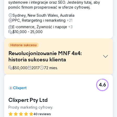
systemowe i integracje oraz SEO. Jesteśmy tutaj, aby
pomóc firmom prosperować w sferze cyfrowej.
Sydney, New South Wales, Australia
PPC, Retargeting i remarketing
+21
E-commerce, Żywność i napoje
+3
$10,000 - 25,000
Historie sukcesu
Rewolucjonizowanie MNF 4x4:
historia sukcesu klienta
$
50,000
2017
72
mies.
Problem
4.6
Firma MNF 4x4 z siedzibą w Burleigh Heads w Australii
specjalizuje się w tacach i akcesoriach Ute 4x4. Przed
interwencją VMA ich przestarzała witryna internetowa nie
Clixpert Pty Ltd
była zoptymalizowana ani nie posiadała strategii
marketingu cyfrowego.
Prosty marketing cyfrowy.
Rozwiązanie
40 reviews