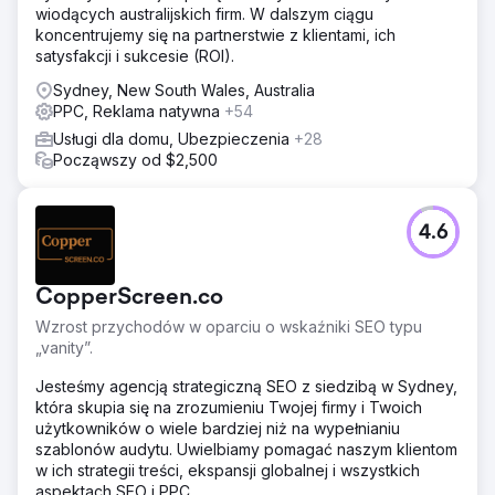
wiodących australijskich firm. W dalszym ciągu
koncentrujemy się na partnerstwie z klientami, ich
satysfakcji i sukcesie (ROI).
Sydney, New South Wales, Australia
PPC, Reklama natywna
+54
Usługi dla domu, Ubezpieczenia
+28
Począwszy od $2,500
4.6
CopperScreen.co
Wzrost przychodów w oparciu o wskaźniki SEO typu
„vanity”.
Jesteśmy agencją strategiczną SEO z siedzibą w Sydney,
która skupia się na zrozumieniu Twojej firmy i Twoich
użytkowników o wiele bardziej niż na wypełnianiu
szablonów audytu. Uwielbiamy pomagać naszym klientom
w ich strategii treści, ekspansji globalnej i wszystkich
aspektach SEO i PPC.