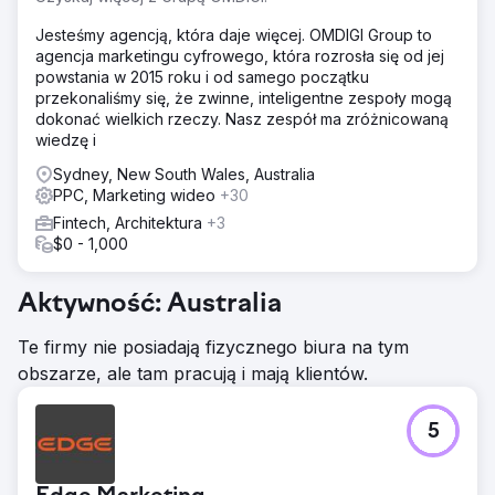
odpowiedniego śledzenia e-commerce ograniczał
optymalizację. Struktura kampanii nie była przejrzysta na
Jesteśmy agencją, która daje więcej. OMDIGI Group to
poziomie produktu, co utrudniało identyfikację wydajnych
agencja marketingu cyfrowego, która rozrosła się od jej
SKU i poprawę efektywności konwersji.
powstania w 2015 roku i od samego początku
przekonaliśmy się, że zwinne, inteligentne zespoły mogą
Rozwiązanie
dokonać wielkich rzeczy. Nasz zespół ma zróżnicowaną
Wdrożyliśmy hybrydową strategię łączącą kampanie
wiedzę i
Smart Shopping i Search, aby uchwycić zarówno popyt,
jak i intencje zakupowe. Wdrożyliśmy zaawansowane
Sydney, New South Wales, Australia
śledzenie e-commerce z atrybucją na poziomie zakupu,
PPC, Marketing wideo
+30
aby zapewnić dokładne dane. Kampanie zostały
Fintech, Architektura
+3
zrestrukturyzowane poprzez segmentację na poziomie
$0 - 1,000
SKU, wspierane przez ustalanie stawek w oparciu o
ROAS i niestandardowe grupy odbiorców remarketingu
B2B, aby ponownie zaangażować wartościowych
Aktywność: Australia
kupujących i poprawić jakość konwersji.
Te firmy nie posiadają fizycznego biura na tym
Wyniki
obszarze, ale tam pracują i mają klientów.
Przychody wzrosły z 48 tys. do 105 tys. dolarów w ciągu
60 dni, co oznacza ponad dwukrotny wzrost. ROAS
wzrósł z 2,89x do 4,83x, znacząco zwiększając
5
rentowność kampanii. Konwersje zakupowe wzrosły o
81% dzięki lepszemu targetowaniu, ustrukturyzowanym
kampaniom i dokładnemu śledzeniu. Rezultatem był