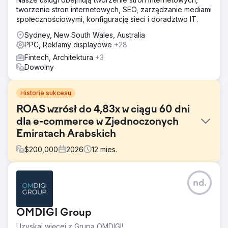
tworzenie stron internetowych, SEO, zarządzanie mediami
społecznościowymi, konfigurację sieci i doradztwo IT.
Sydney, New South Wales, Australia
PPC, Reklamy displayowe
+28
Fintech, Architektura
+3
Dowolny
Historie sukcesu
ROAS wzrósł do 4,83x w ciągu 60 dni
dla e-commerce w Zjednoczonych
Emiratach Arabskich
$
200,000
2026
12
mies.
Problem
nd.
Dostawca świeżych produktów B2B z siedzibą w
Zjednoczonych Emiratach Arabskich prowadził reklamy
Google Ads, generując miesięczne wydatki rzędu 8–9 tys.
OMDIGI Group
AED, ale miał problemy z rentownością. ROAS utrzymywał
się poniżej 3x, przychody były niezadowalające, a brak
Uzyskaj więcej z Grupą OMDIGI!