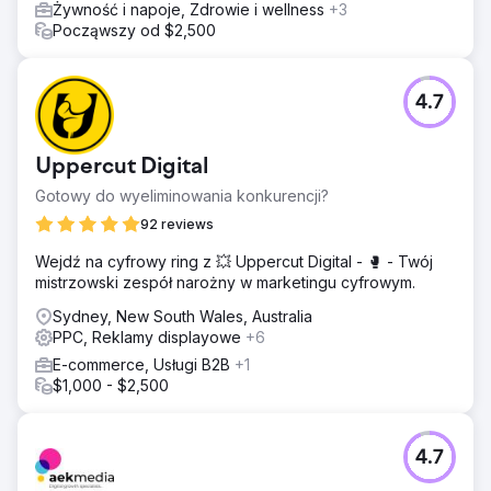
Żywność i napoje, Zdrowie i wellness
+3
skutecznym landing page'em, któremu nie można było
Począwszy od $2,500
odmówić. W ciągu dwóch tygodni był on gotowy do
użycia, a od momentu uruchomienia reklam, co drugi
dzień pozyskiwaliśmy leady.
4.7
Wyniki
„Musimy na razie wstrzymać reklamy, mamy zbyt wielu
potencjalnych klientów do obsłużenia”. To najlepsza zła
Uppercut Digital
wiadomość, jakiej mogliśmy się spodziewać jako agencja.
Wciąż rozwijamy ich SEO w tym okresie, aby móc
Gotowy do wyeliminowania konkurencji?
zmniejszyć ich dzienne wydatki, gdy będą gotowi do
92 reviews
ponownego uruchomienia.
Wejdź na cyfrowy ring z 💥 Uppercut Digital - 🥊 - Twój
mistrzowski zespół narożny w marketingu cyfrowym.
Przejdź do strony agencji
Sydney, New South Wales, Australia
PPC, Reklamy displayowe
+6
E-commerce, Usługi B2B
+1
$1,000 - $2,500
4.7