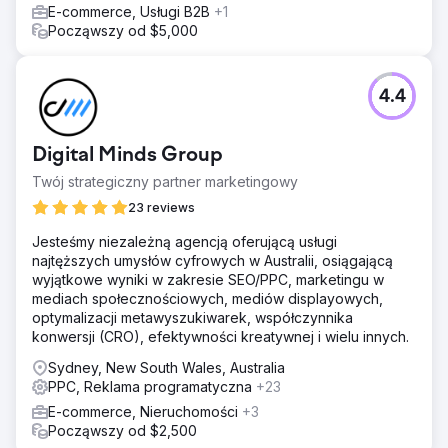
E-commerce, Usługi B2B
+1
segmenty na poziomie kategorii (AA/AAA, baterie
Począwszy od $5,000
guzikowe, monety, akumulatory) dla lepszej kontroli.
Budżety były dynamicznie alokowane na podstawie
wyników, co zapewniło większe inwestycje w kategorie o
najlepszych wynikach i lepszą efektywność.
4.4
Wyniki
Liczba konwersji wzrosła z 1593 do 1632, a koszt
Digital Minds Group
konwersji (CPA) spadł z 19,77 do 16,01 dolarów
australijskich. Przychody wzrosły z 57 898 do 62 409
Twój strategiczny partner marketingowy
dolarów australijskich, a wskaźnik ROAS znacząco wzrósł
23 reviews
z 1,84x do 2,39x. Zoptymalizowana struktura kampanii
zapewniła lepszą efektywność, wyższe zwroty i
Jesteśmy niezależną agencją oferującą usługi
skalowalny system marketingu efektywnościowego,
najtęższych umysłów cyfrowych w Australii, osiągającą
dostosowany do celów rozwoju firmy.
wyjątkowe wyniki w zakresie SEO/PPC, marketingu w
mediach społecznościowych, mediów displayowych,
optymalizacji metawyszukiwarek, współczynnika
Przejdź do strony agencji
konwersji (CRO), efektywności kreatywnej i wielu innych.
Sydney, New South Wales, Australia
PPC, Reklama programatyczna
+23
E-commerce, Nieruchomości
+3
Począwszy od $2,500