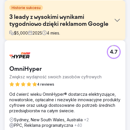
Historie sukcesu
3 leady z wysokimi wynikami
tygodniowo dzięki reklamom Google
$
5,000
2025
4
mies.
Problem
4.7
„Marketing cyfrowy po prostu nie działa w tej branży”. To
właśnie powtarzano klientowi na każdym wydarzeniu i do
momentu współpracy z nami, takie było jego
OmniHyper
doświadczenie. Głębsze zrozumienie niszy branżowej
pozwoliło nam nie tylko opracować skuteczniejsze
Zwiększ wydajność swoich zasobów cyfrowych
strategie copywritingu i słów kluczowych, ale także
4 reviews
wypróbować alternatywną strategię budżetową, która
uczyniła nas liderem rynku.
Od ćwierć wieku OmniHyper® dostarcza elektryzujące,
nowatorskie, opłacalne i niezwykle innowacyjne produkty
Rozwiązanie
cyfrowe oraz usługi dostosowane do potrzeb średnich
Zajęliśmy się całym pakietem digital dla tego klienta, ale
przedsiębiorstw na całym świecie.
akurat był szczyt sezonu, kiedy go zaangażowaliśmy i
chcieliśmy natychmiast pozyskiwać leady. Porzuciliśmy
Sydney, New South Wales, Australia
+2
cały podręcznik pozostawiony przez ich poprzednie
PPC, Reklama programatyczna
+40
agencje i od razu zabraliśmy się za pracę nad zabójczo