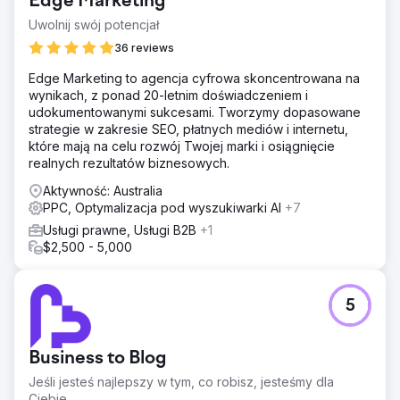
Edge Marketing
skalowalny i wysoce wydajny silnik wzrostu eCommerce
B2B.
Uwolnij swój potencjał
36 reviews
Przejdź do strony agencji
Edge Marketing to agencja cyfrowa skoncentrowana na
wynikach, z ponad 20-letnim doświadczeniem i
udokumentowanymi sukcesami. Tworzymy dopasowane
strategie w zakresie SEO, płatnych mediów i internetu,
które mają na celu rozwój Twojej marki i osiągnięcie
realnych rezultatów biznesowych.
Aktywność: Australia
PPC, Optymalizacja pod wyszukiwarki AI
+7
Usługi prawne, Usługi B2B
+1
$2,500 - 5,000
5
Business to Blog
Jeśli jesteś najlepszy w tym, co robisz, jesteśmy dla
Ciebie.