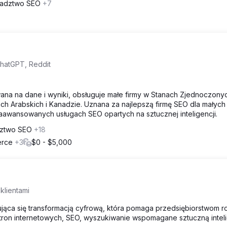
radztwo SEO
+7
ChatGPT, Reddit
na na dane i wyniki, obsługuje małe firmy w Stanach Zjednoczony
ch Arabskich i Kanadzie. Uznana za najlepszą firmę SEO dla małych 
aawansowanych usługach SEO opartych na sztucznej inteligencji.
dztwo SEO
+18
merce
+3
$0 - $5,000
klientami
ująca się transformacją cyfrową, która pomaga przedsiębiorstwom r
stron internetowych, SEO, wyszukiwanie wspomagane sztuczną intel