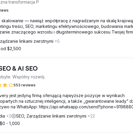
czna transformacja P
views
 skalowanie — nawiąż współpracę z nagradzanym na skalę krajową
tingu treści, SEO, marketingu efektywnościowego, budowania marki
ędzanie znaczącego wzrostu i długoterminowego sukcesu Twojej firm
ządzanie linkami zwrotnymi
+5
 od $2,500
 SEO & AI SEO
obyte. Wspólny rozwój.
553 reviews
ery jest jedyną firmą oferującą najwyższe pozycje w wynikach
partych na sztucznej inteligencji, a także „gwarantowane leady” dz
żywo na WhatsApp: https://api.whatsapp.com/send?phone=91988
ndia
+2
SEO, Zarządzanie linkami zwrotnymi
+22
$0 - 1,000