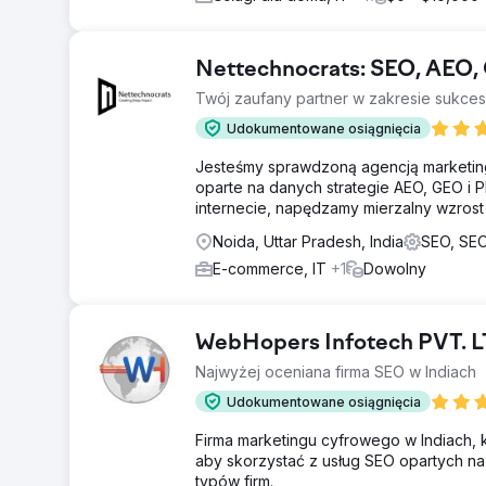
Nettechnocrats: SEO, AEO
Twój zaufany partner w zakresie sukce
Udokumentowane osiągnięcia
Jesteśmy sprawdzoną agencją marketin
oparte na danych strategie AEO, GEO i P
internecie, napędzamy mierzalny wzrost
Noida, Uttar Pradesh, India
SEO, SEO
E-commerce, IT
+1
Dowolny
WebHopers Infotech PVT. L
Najwyżej oceniana firma SEO w Indiach
Udokumentowane osiągnięcia
Firma marketingu cyfrowego w Indiach, kt
aby skorzystać z usług SEO opartych na s
typów firm.