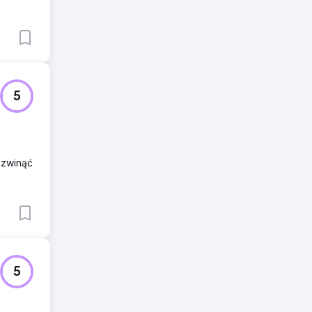
5
ozwinąć
5