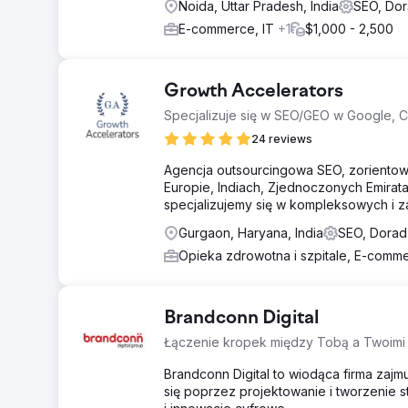
Noida, Uttar Pradesh, India
SEO, Do
E-commerce, IT
+1
$1,000 - 2,500
Growth Accelerators
Specjalizuje się w SEO/GEO w Google, 
24 reviews
Agencja outsourcingowa SEO, zorientowa
Europie, Indiach, Zjednoczonych Emirata
specjalizujemy się w kompleksowych i z
Gurgaon, Haryana, India
SEO, Dora
Opieka zdrowotna i szpitale, E-com
Brandconn Digital
Łączenie kropek między Tobą a Twoimi 
Brandconn Digital to wiodąca firma zajm
się poprzez projektowanie i tworzenie 