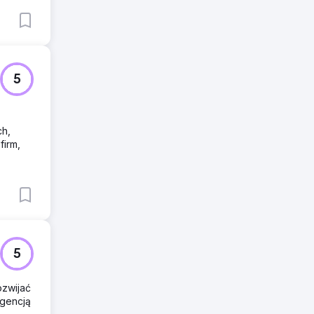
5
ch,
firm,
5
ozwijać
igencją