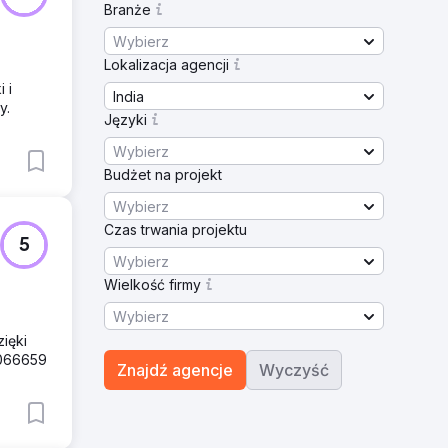
Branże
Wybierz
Lokalizacja agencji
 i
India
y.
Języki
Wybierz
Budżet na projekt
Wybierz
Czas trwania projektu
5
Wybierz
Wielkość firmy
Wybierz
ięki
8066659
Znajdź agencje
Wyczyść