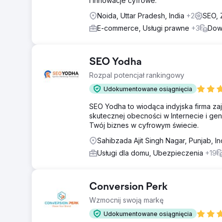
i innowacje cyfrowe.
Noida, Uttar Pradesh, India
+2
SEO, 
E-commerce, Usługi prawne
+3
Dow
SEO Yodha
Rozpal potencjał rankingowy
Udokumentowane osiągnięcia
SEO Yodha to wiodąca indyjska firma za
skutecznej obecności w Internecie i g
Twój biznes w cyfrowym świecie.
Sahibzada Ajit Singh Nagar, Punjab, In
Usługi dla domu, Ubezpieczenia
+19
Conversion Perk
Wzmocnij swoją markę
Udokumentowane osiągnięcia