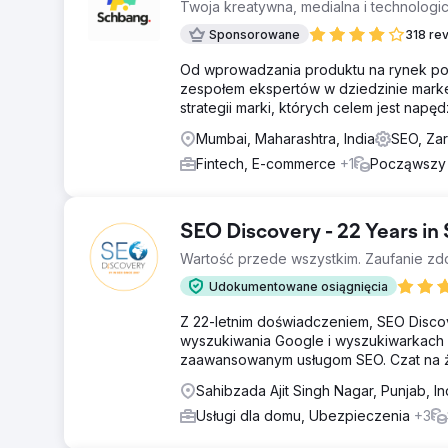
Twoja kreatywna, medialna i technologi
Sponsorowane
318 re
Od wprowadzania produktu na rynek po
zespołem ekspertów w dziedzinie marke
strategii marki, których celem jest nap
Mumbai, Maharashtra, India
SEO, Zar
Fintech, E-commerce
+1
Począwszy
SEO Discovery - 22 Years in
Wartość przede wszystkim. Zaufanie zd
Udokumentowane osiągnięcia
Z 22-letnim doświadczeniem, SEO Discov
wyszukiwania Google i wyszukiwarkach o
zaawansowanym usługom SEO. Czat na 
Sahibzada Ajit Singh Nagar, Punjab, I
Usługi dla domu, Ubezpieczenia
+3