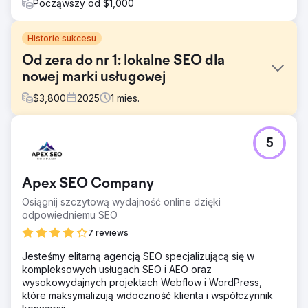
Począwszy od $1,000
Historie sukcesu
Od zera do nr 1: lokalne SEO dla
nowej marki usługowej
$
3,800
2025
1
mies.
Problem
5
Klient rozpoczął działalność bez żadnej obecności
cyfrowej. Bez historii witryny. Bez autorytetu profilu firmy
w Google. Bez linków zwrotnych, recenzji i
Apex SEO Company
rozpoznawalności marki. Wchodził na konkurencyjny
lokalny rynek usług, gdzie ugruntowani gracze mieli
Osiągnij szczytową wydajność online dzięki
wieloletnie sygnały zaufania i widoczność pakietów map.
odpowiedniemu SEO
Zaczynając od zera, każdy konkurent miał przewagę, a
7 reviews
klient potrzebował szybkich rezultatów, aby generować
przychody. Główny problem: nikt nie mógł ich znaleźć, a
Jesteśmy elitarną agencją SEO specjalizującą się w
algorytm nie miał jeszcze powodu, aby im zaufać.
kompleksowych usługach SEO i AEO oraz
wysokowydajnych projektach Webflow i WordPress,
Rozwiązanie
które maksymalizują widoczność klienta i współczynnik
Zbudowaliśmy fundamenty ich lokalnego SEO od