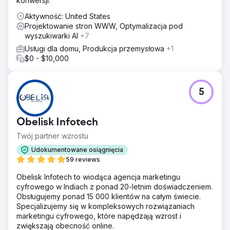
konwersji.
podstaw. Oznaczało to pełną optymalizację profilu firmy w
Google, uwzględniając odpowiednie kategorie, obszary
Aktywność: United States
usług i opis dopasowany do słów kluczowych, a także
Projektowanie stron WWW, Optymalizacja pod
proces generowania opinii od pierwszego dnia. Każda
wyszukiwarki AI
+7
strona usługi została zbudowana wokół lokalnego słowa
Usługi dla domu, Produkcja przemysłowa
+1
kluczowego o wysokiej intencji, z naturalnymi terminami
$0 - $10,000
uzupełniającymi i wyraźnymi sygnałami lokalizacji w
tytułach, nagłówkach i treści. Zapewniliśmy spójność
cytowań w kluczowych katalogach i ustrukturyzowaliśmy
każdą stronę, aby konwertować odwiedzających w
5
potencjalnych klientów.
Wyniki
Obelisk Infotech
Zaczynając od zera, ten klient osiągnął pierwszą trójkę w
Mapach Google w swoim docelowym obszarze usług i
Twój partner wzrostu
osiągnął pierwszą pozycję w wynikach organicznych dla
Udokumentowane osiągnięcia
wielu lokalnych słów kluczowych o wysokiej intencji.
59 reviews
Osiągnął to bez wcześniejszego autorytetu domeny,
historii recenzji i istniejącej obecności w internecie,
Obelisk Infotech to wiodąca agencja marketingu
budując solidny fundament lokalnego SEO, na którym
cyfrowego w Indiach z ponad 20-letnim doświadczeniem.
mógł się rozwijać.
Obsługujemy ponad 15 000 klientów na całym świecie.
Specjalizujemy się w kompleksowych rozwiązaniach
marketingu cyfrowego, które napędzają wzrost i
Przejdź do strony agencji
zwiększają obecność online.