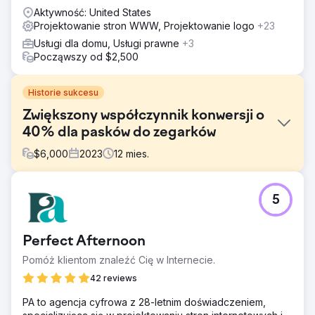
Aktywność: United States
Projektowanie stron WWW, Projektowanie logo
+23
Usługi dla domu, Usługi prawne
+3
Począwszy od $2,500
Historie sukcesu
Zwiększony współczynnik konwersji o
40% dla pasków do zegarków
$
6,000
2023
12
mies.
Problem
5
Witryna e-commerce specjalizująca się w wysokiej
jakości paskach do zegarków stanęła przed wyzwaniami
związanymi z widocznością w Internecie i ruchem
Perfect Afternoon
organicznym. Pomimo zróżnicowanego asortymentu,
słabe kierowanie na słowa kluczowe, nieodpowiednia
Pomóż klientom znaleźć Cię w Internecie.
optymalizacja na stronie i brak wysokiej jakości linków
42 reviews
zwrotnych doprowadziły do niskich rankingów w
wyszukiwarkach i minimalnej sprzedaży.
PA to agencja cyfrowa z 28-letnim doświadczeniem,