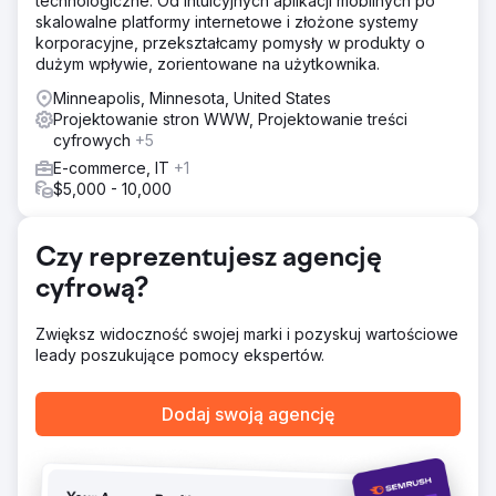
technologiczne. Od intuicyjnych aplikacji mobilnych po
Zastąpiliśmy witrynę „zrób to sam” profesjonalnie
skalowalne platformy internetowe i złożone systemy
stworzoną witryną, zoptymalizowaną od podstaw pod
korporacyjne, przekształcamy pomysły w produkty o
kątem wyszukiwania lokalnego i konwersji. Strony usług
dużym wpływie, zorientowane na użytkownika.
zostały ustrukturyzowane wokół lokalnych słów
kluczowych o wysokiej intencji i z wyraźnymi sygnałami
Minneapolis, Minnesota, United States
lokalizacji. Profil firmy w Google został dostosowany do
Projektowanie stron WWW, Projektowanie treści
nowej witryny, a każda strona zawierała bezpośrednią
cyfrowych
+5
ścieżkę do kontaktu, ułatwiając odwiedzającym kontakt
E-commerce, IT
+1
telefoniczny lub prośbę o wycenę.
$5,000 - 10,000
Wyniki
Wkrótce po uruchomieniu nowej strony internetowej
klient zaczął otrzymywać regularne połączenia
Czy reprezentujesz agencję
przychodzące bezpośrednio ze swojej witryny i Google.
cyfrową?
Dla firmy, która wcześniej nie odnotowała żadnych
leadów cyfrowych, był to wyraźny punkt zwrotny,
dowodzący, że odpowiednia struktura strony i lokalne
Zwiększ widoczność swojej marki i pozyskuj wartościowe
SEO mogą odblokować organiczny przepływ leadów
leady poszukujące pomocy ekspertów.
nawet na konkurencyjnym rynku usług.
Dodaj swoją agencję
Przejdź do strony agencji