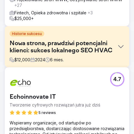
+27
Fintech, Opieka zdrowotna i szpitale
+3
$25,000+
Historie sukcesu
Nowa strona, prawdziwi potencjalni
klienci: sukces lokalnego SEO HVAC
$
12,000
2024
6
mies.
Problem
4.7
Klient posiadał samodzielnie działającą stronę
internetową, która nie generowała połączeń ani leadów.
Jego obecność w Google nie przynosiła żadnych
Echoinnovate IT
korzyści biznesowych, a stronie brakowało struktury,
treści i sygnałów zaufania niezbędnych do konkurowania
Tworzenie cyfrowych rozwiązań jutra już dziś
na rynku lokalnym. Byli niewidoczni tam, gdzie to było
5 reviews
najważniejsze: w wynikach wyszukiwania, gdy potencjalni
klienci ich potrzebowali.
Wspieramy organizacje, od startupów po
przedsiębiorstwa, dostarczając dostosowane rozwiązania
Rozwiązanie