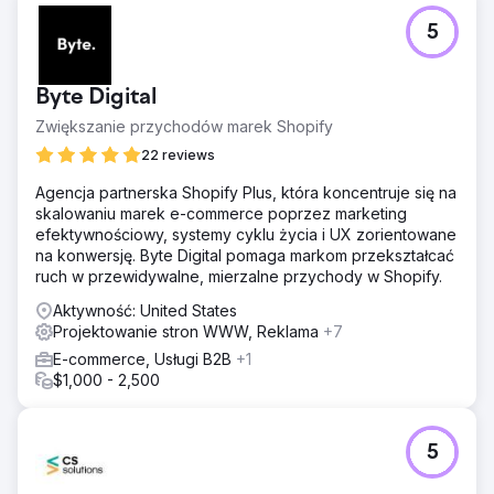
logo – wiśniowoczerwonego Chevroleta Bel Air z 1957
5
roku. Znalazłem wektorową kopię tego samochodu,
pokolorowałem go na wiśniowoczerwony kolor, aby
pasował do jego menu, i otoczyłem nazwą jego firmy
Byte Digital
zaokrąglonym tekstem. Spodobało mu się to tak bardzo,
że używa go na swoich materiałach piśmienniczych
Zwiększanie przychodów marek Shopify
(kopertach, etykietach, naklejkach), reklamach
22 reviews
billboardowych, reklamach internetowych, reklamach
drukowanych, a nawet na spersonalizowanej naklejce
Agencja partnerska Shopify Plus, która koncentruje się na
magnetycznej do swojego wózka golfowego.
skalowaniu marek e-commerce poprzez marketing
efektywnościowy, systemy cyklu życia i UX zorientowane
na konwersję. Byte Digital pomaga markom przekształcać
Przejdź do strony agencji
ruch w przewidywalne, mierzalne przychody w Shopify.
Aktywność: United States
Projektowanie stron WWW, Reklama
+7
E-commerce, Usługi B2B
+1
$1,000 - 2,500
5