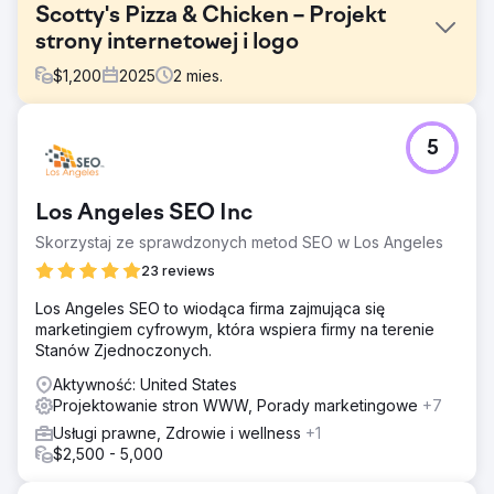
Scotty's Pizza & Chicken – Projekt
strony internetowej i logo
$
1,200
2025
2
mies.
Problem
5
Klient zlecił mi stworzenie trzeciego projektu i uczynienie
go bardzo nowoczesnym. Potrzebowali również nowego
logo. Wcześniej stworzyłem dwie strony internetowe,
Los Angeles SEO Inc
korzystając z platformy Zurb's Foundation i własnego,
spersonalizowanego motywu WordPress. Ich logo w
Skorzystaj ze sprawdzonych metod SEO w Los Angeles
tamtym czasie nawiązywało do późnych lat 90., było
23 reviews
bardzo szczegółowe.
Los Angeles SEO to wiodąca firma zajmująca się
Rozwiązanie
marketingiem cyfrowym, która wspiera firmy na terenie
Znalazłem nowoczesny motyw dla pizzerii, który klient
Stanów Zjednoczonych.
zaakceptował. Zaprojektowałem również ich logo z
prostym, nowoczesnym akcentem, który idealnie pasuje
Aktywność: United States
do obrazu w formacie 1:1.
Projektowanie stron WWW, Porady marketingowe
+7
Wyniki
Usługi prawne, Zdrowie i wellness
+1
Spersonalizowana strona internetowa, która ich
$2,500 - 5,000
zachwyciła; prezentuje ich 17-letnią passę jako najlepszej
pizzerii w Marshfield, z której są dumni. Odtworzyłem ich