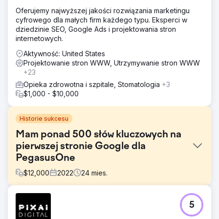
Oferujemy najwyższej jakości rozwiązania marketingu
cyfrowego dla małych firm każdego typu. Eksperci w
dziedzinie SEO, Google Ads i projektowania stron
internetowych.
Aktywność: United States
Projektowanie stron WWW, Utrzymywanie stron WWW
+23
Opieka zdrowotna i szpitale, Stomatologia
+3
$1,000 - $10,000
Historie sukcesu
Mam ponad 500 słów kluczowych na
pierwszej stronie Google dla
PegasusOne
$
12,000
2022
24
mies.
Problem
5
PegasusOne zwrócił się do nas z poważnym wyzwaniem.
Mieli obszerną listę słów kluczowych, które chcieli