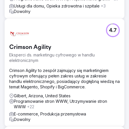
rekomendacje UI/UX i CTA.
Usługi dla domu, Opieka zdrowotna i szpitale
+3
Wyniki
Dowolny
Realizacja naszych indywidualnych rozwiązań SEO
okazała się bardzo skuteczna. Udało nam się uzyskać
większość wybranych słów kluczowych na pierwszej
4.7
stronie wyników wyszukiwania Google. To znacząco
zwiększyło widoczność PegasusOne w Internecie, co
doprowadziło do znacznego wzrostu ruchu na stronie i
Crimson Agility
zauważalnego wzrostu liczby leadów.
Eksperci ds. marketingu cyfrowego w handlu
elektronicznym
Przejdź do strony agencji
Crimson Agility to zespół zajmujący się marketingiem
cyfrowym oferujący pełen zakres usług w zakresie
handlu elektronicznego, posiadający dogłębną wiedzę na
temat Magento, Shopify i BigCommerce.
Gilbert, Arizona, United States
Programowanie stron WWW, Utrzymywanie stron
WWW
+22
E-commerce, Produkcja przemysłowa
Dowolny