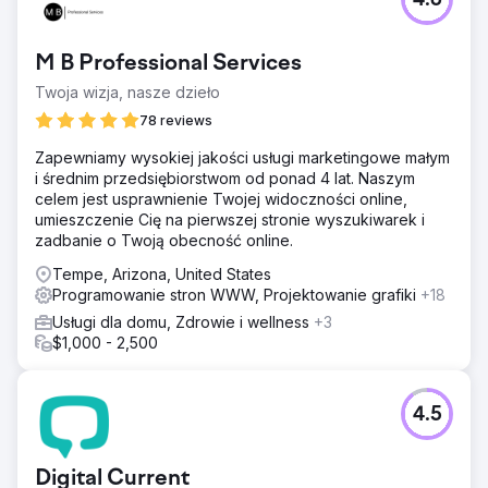
4.6
że używa go na swoich materiałach piśmienniczych
(kopertach, etykietach, naklejkach), reklamach
billboardowych, reklamach internetowych, reklamach
M B Professional Services
drukowanych, a nawet na spersonalizowanej naklejce
magnetycznej do swojego wózka golfowego.
Twoja wizja, nasze dzieło
78 reviews
Przejdź do strony agencji
Zapewniamy wysokiej jakości usługi marketingowe małym
i średnim przedsiębiorstwom od ponad 4 lat. Naszym
celem jest usprawnienie Twojej widoczności online,
umieszczenie Cię na pierwszej stronie wyszukiwarek i
zadbanie o Twoją obecność online.
Tempe, Arizona, United States
Programowanie stron WWW, Projektowanie grafiki
+18
Usługi dla domu, Zdrowie i wellness
+3
$1,000 - 2,500
4.5
Digital Current