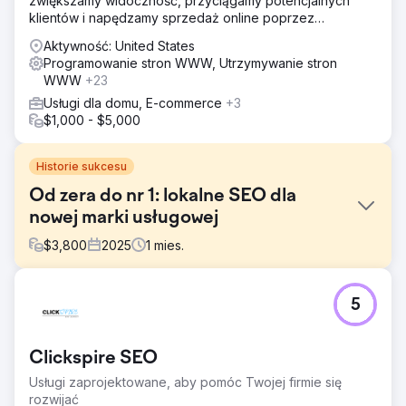
zwiększamy widoczność, przyciągamy potencjalnych
klientów i napędzamy sprzedaż online poprzez
ukierunkowane strategie cyfrowe.
Aktywność: United States
Programowanie stron WWW, Utrzymywanie stron
WWW
+23
Usługi dla domu, E-commerce
+3
$1,000 - $5,000
Historie sukcesu
Od zera do nr 1: lokalne SEO dla
nowej marki usługowej
$
3,800
2025
1
mies.
Problem
5
Klient rozpoczął działalność bez żadnej obecności
cyfrowej. Bez historii witryny. Bez autorytetu profilu firmy
w Google. Bez linków zwrotnych, recenzji i
Clickspire SEO
rozpoznawalności marki. Wchodził na konkurencyjny
lokalny rynek usług, gdzie ugruntowani gracze mieli
Usługi zaprojektowane, aby pomóc Twojej firmie się
wieloletnie sygnały zaufania i widoczność pakietów map.
rozwijać