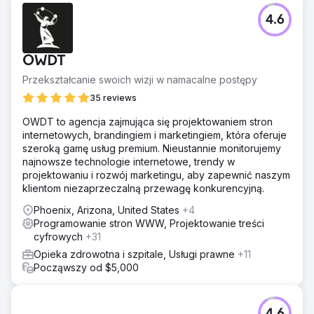
Problem
4.6
Klient zlecił mi stworzenie trzeciego projektu i uczynienie
go bardzo nowoczesnym. Potrzebowali również nowego
logo. Wcześniej stworzyłem dwie strony internetowe,
OWDT
korzystając z platformy Zurb's Foundation i własnego,
spersonalizowanego motywu WordPress. Ich logo w
Przekształcanie swoich wizji w namacalne postępy
tamtym czasie nawiązywało do późnych lat 90., było
35 reviews
bardzo szczegółowe.
OWDT to agencja zajmująca się projektowaniem stron
Rozwiązanie
internetowych, brandingiem i marketingiem, która oferuje
Znalazłem nowoczesny motyw dla pizzerii, który klient
szeroką gamę usług premium. Nieustannie monitorujemy
zaakceptował. Zaprojektowałem również ich logo z
najnowsze technologie internetowe, trendy w
prostym, nowoczesnym akcentem, który idealnie pasuje
projektowaniu i rozwój marketingu, aby zapewnić naszym
do obrazu w formacie 1:1.
klientom niezaprzeczalną przewagę konkurencyjną.
Wyniki
Phoenix, Arizona, United States
+4
Spersonalizowana strona internetowa, która ich
Programowanie stron WWW, Projektowanie treści
zachwyciła; prezentuje ich 17-letnią passę jako najlepszej
cyfrowych
+31
pizzerii w Marshfield, z której są dumni. Odtworzyłem ich
logo – wiśniowoczerwonego Chevroleta Bel Air z 1957
Opieka zdrowotna i szpitale, Usługi prawne
+11
roku. Znalazłem wektorową kopię tego samochodu,
Począwszy od $5,000
pokolorowałem go na wiśniowoczerwony kolor, aby
pasował do jego menu, i otoczyłem nazwą jego firmy
zaokrąglonym tekstem. Spodobało mu się to tak bardzo,