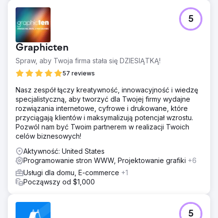
Problem
5
Klient posiadał samodzielnie działającą stronę
internetową, która nie generowała połączeń ani leadów.
Jego obecność w Google nie przynosiła żadnych
Graphicten
korzyści biznesowych, a stronie brakowało struktury,
treści i sygnałów zaufania niezbędnych do konkurowania
Spraw, aby Twoja firma stała się DZIESIĄTKĄ!
na rynku lokalnym. Byli niewidoczni tam, gdzie to było
57 reviews
najważniejsze: w wynikach wyszukiwania, gdy potencjalni
klienci ich potrzebowali.
Nasz zespół łączy kreatywność, innowacyjność i wiedzę
specjalistyczną, aby tworzyć dla Twojej firmy wydajne
Rozwiązanie
rozwiązania internetowe, cyfrowe i drukowane, które
Zastąpiliśmy witrynę „zrób to sam” profesjonalnie
przyciągają klientów i maksymalizują potencjał wzrostu.
stworzoną witryną, zoptymalizowaną od podstaw pod
Pozwól nam być Twoim partnerem w realizacji Twoich
kątem wyszukiwania lokalnego i konwersji. Strony usług
celów biznesowych!
zostały ustrukturyzowane wokół lokalnych słów
kluczowych o wysokiej intencji i z wyraźnymi sygnałami
Aktywność: United States
lokalizacji. Profil firmy w Google został dostosowany do
Programowanie stron WWW, Projektowanie grafiki
+6
nowej witryny, a każda strona zawierała bezpośrednią
Usługi dla domu, E-commerce
+1
ścieżkę do kontaktu, ułatwiając odwiedzającym kontakt
Począwszy od $1,000
telefoniczny lub prośbę o wycenę.
Wyniki
Wkrótce po uruchomieniu nowej strony internetowej
5
klient zaczął otrzymywać regularne połączenia