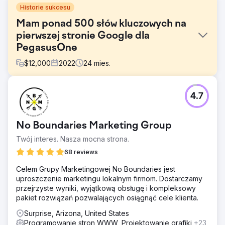
Historie sukcesu
Mam ponad 500 słów kluczowych na
pierwszej stronie Google dla
PegasusOne
$
12,000
2022
24
mies.
Problem
4.7
PegasusOne zwrócił się do nas z poważnym wyzwaniem.
Mieli obszerną listę słów kluczowych, które chcieli
uszeregować w Google, aby zwiększyć liczbę
No Boundaries Marketing Group
potencjalnych klientów i ruch. Głównym celem klienta było
zwiększenie jego widoczności w Internecie i
Twój interes. Nasza mocna strona.
wygenerowanie większej liczby możliwości biznesowych
68 reviews
poprzez poprawę rankingów w wyszukiwarkach
Celem Grupy Marketingowej No Boundaries jest
Rozwiązanie
uproszczenie marketingu lokalnym firmom. Dostarczamy
Po dokładnych rozmowach z klientem, aby zrozumieć
przejrzyste wyniki, wyjątkową obsługę i kompleksowy
jego cele i grupę docelową, wdrożyliśmy kompleksowe
pakiet rozwiązań pozwalających osiągnąć cele klienta.
podejście SEO. Obejmowało to optymalizację strony,
optymalizację treści, zarządzanie blogiem, techniczne
Surprise, Arizona, United States
SEO, budowanie linków zwrotnych, analizę konkurencji,
Programowanie stron WWW, Projektowanie grafiki
+23