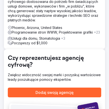
cyfrowego dostosowana do potrzeb firm świadczących
Rozwiązanie
usługi domowe, wykonawców i firm „w pobliżu”, które
Wdrożyliśmy wieloaspektową strategię SEO, koncentrując
chcą generować stały napływ wysokiej jakości leadów,
się na badaniu słów kluczowych, optymalizacji treści i
wykorzystując sprawdzone strategie i techniki SEO oraz
struktury witryny. Stworzyliśmy nowe strony docelowe,
płatnych mediów.
wysokiej jakości wpisy na blogu i przewodniki oraz
przeprowadziliśmy ukierunkowaną kampanię
Phoenix, Arizona, United States
linkbuildingową.
Programowanie stron WWW, Projektowanie grafiki
+23
Wyniki
Usługi dla domu, Stomatologia
+3
W ciągu ośmiu miesięcy witryna odnotowała 150% wzrost
Począwszy od $1,000
ruchu organicznego, wyższe rankingi dla docelowych
słów kluczowych i najwyższe pozycje dla słów
kluczowych generujących duży ruch. Współczynniki
Czy reprezentujesz agencję
konwersji wzrosły o 40%, zwiększając sprzedaż. Content
cyfrową?
marketing i wysokiej jakości linki zwrotne podniosły
autorytet marki.
Zwiększ widoczność swojej marki i pozyskuj wartościowe
leady poszukujące pomocy ekspertów.
Przejdź do strony agencji
Dodaj swoją agencję