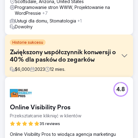
Scottsdale, Arizona, United States
Programowanie stron WWW, Projektowanie na
WordPressie
+7
Usługi dla domu, Stomatologia
+1
Dowolny
Historie sukcesu
Zwiększony współczynnik konwersji o
40% dla pasków do zegarków
$
6,000
2023
12
mies.
Problem
4.8
Witryna e-commerce specjalizująca się w wysokiej
jakości paskach do zegarków stanęła przed wyzwaniami
związanymi z widocznością w Internecie i ruchem
Online Visibility Pros
organicznym. Pomimo zróżnicowanego asortymentu,
słabe kierowanie na słowa kluczowe, nieodpowiednia
Przekształcanie kliknięć w klientów
optymalizacja na stronie i brak wysokiej jakości linków
35 reviews
zwrotnych doprowadziły do niskich rankingów w
wyszukiwarkach i minimalnej sprzedaży.
Online Visibility Pros to wiodąca agencja marketingu