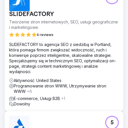
przychodzące bezpośrednio ze swojej witryny i Google.
Dla firmy, która wcześniej nie odnotowała żadnych
SLIDEFACTORY
leadów cyfrowych, był to wyraźny punkt zwrotny,
dowodzący, że odpowiednia struktura strony i lokalne
Tworzenie stron internetowych, SEO, usługi geograficzne
SEO mogą odblokować organiczny przepływ leadów
i marketingowe.
nawet na konkurencyjnym rynku usług.
4 reviews
SLIDEFACTORY to agencja SEO z siedzibą w Portland,
Przejdź do strony agencji
która pomaga firmom zwiększać widoczność, ruch i
konwersje poprzez inteligentne, skalowalne strategie.
Specjalizujemy się w technicznym SEO, optymalizacji on-
page, strategii content marketingowej i analizie
wydajności.
Aktywność: United States
Programowanie stron WWW, Utrzymywanie stron
WWW
+6
E-commerce, Usługi B2B
+1
Dowolny
5