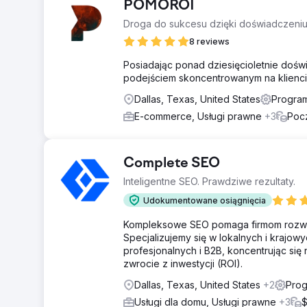
POMOROI
Droga do sukcesu dzięki doświadczeniu
8 reviews
Posiadając ponad dziesięcioletnie dośw
podejściem skoncentrowanym na klienci
Dallas, Texas, United States
Progra
E-commerce, Usługi prawne
+3
Poc
Complete SEO
Inteligentne SEO. Prawdziwe rezultaty.
Udokumentowane osiągnięcia
Kompleksowe SEO pomaga firmom rozwijać s
Specjalizujemy się w lokalnych i krajow
profesjonalnych i B2B, koncentrując si
zwrocie z inwestycji (ROI).
Dallas, Texas, United States
+2
Prog
Usługi dla domu, Usługi prawne
+3
$