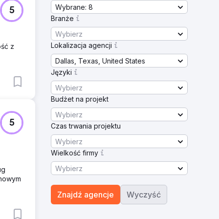
Wybrane: 8
5
Branże
Wybierz
Lokalizacja agencji
ość z
Dallas, Texas, United States
Języki
Wybierz
Budżet na projekt
Wybierz
5
Czas trwania projektu
Wybierz
Wielkość firmy
Wybierz
ug
minowym
Znajdź agencje
Wyczyść