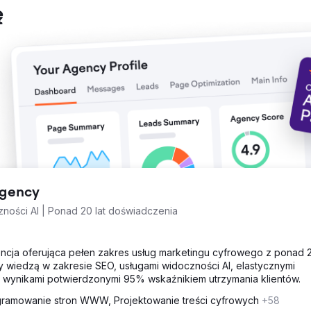
ę
z 17 mln do 24 mln dolarów w ciągu roku. Wskaźnik zamknięcia
5%. Ulepszone inicjatywy dotyczące doświadczeń klientów doprowa
leceń, co dodatkowo wzmocniło trajektorię wzrostu firmy. Ogólne
encyjnym rynku, ustanawiając nowe standardy wydajności operacyjne
Agency
ności AI | Ponad 20 lat doświadczenia
encja oferująca pełen zakres usług marketingu cyfrowego z ponad 
y wiedzą w zakresie SEO, usługami widoczności AI, elastycznymi
wynikami potwierdzonymi 95% wskaźnikiem utrzymania klientów.
ramowanie stron WWW, Projektowanie treści cyfrowych
+58