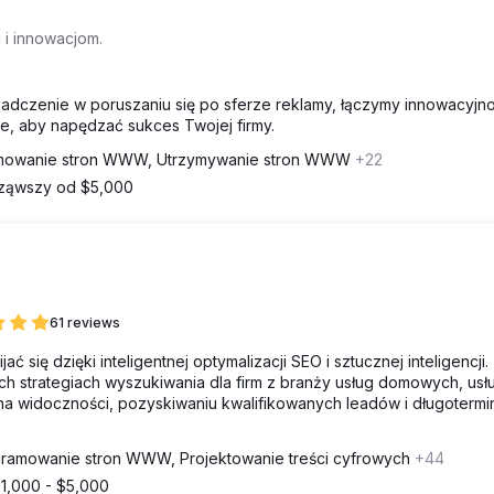
 i innowacjom.
iadczenie w poruszaniu się po sferze reklamy, łączymy innowacyjn
e, aby napędzać sukces Twojej firmy.
mowanie stron WWW, Utrzymywanie stron WWW
+22
ząwszy od $5,000
61 reviews
ię dzięki inteligentnej optymalizacji SEO i sztucznej inteligencji.
ych strategiach wyszukiwania dla firm z branży usług domowych, usł
ę na widoczności, pozyskiwaniu kwalifikowanych leadów i długoter
ramowanie stron WWW, Projektowanie treści cyfrowych
+44
1,000 - $5,000