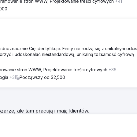
ramowanie stron WWW, Projektowanie treści cyfrowych
+41
,000
jednoznacznie Cię identyfikuje. Firmy nie rodzą się z unikalnym odci
rzyć i udoskonalać niestandardową, unikalną tożsamość cyfrową
owanie stron WWW, Projektowanie treści cyfrowych
+36
logia
+3
Począwszy od $2,500
zarze, ale tam pracują i mają klientów.