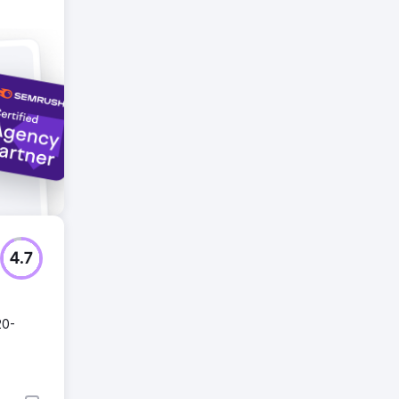
dziły
j i
4.7
20-