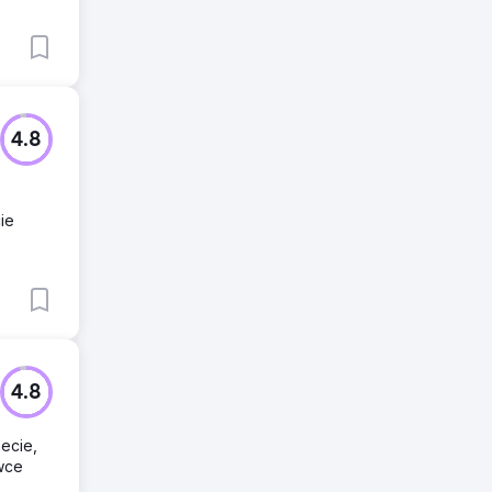
4.8
ie
4.8
ecie,
wce