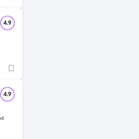
4.9
4.9
od