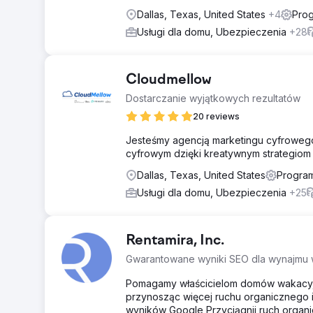
Dallas, Texas, United States
+4
Prog
Usługi dla domu, Ubezpieczenia
+28
Cloudmellow
Dostarczanie wyjątkowych rezultatów
20 reviews
Jesteśmy agencją marketingu cyfrowego
cyfrowym dzięki kreatywnym strategiom
Dallas, Texas, United States
Program
Usługi dla domu, Ubezpieczenia
+25
Rentamira, Inc.
Gwarantowane wyniki SEO dla wynajmu
Pomagamy właścicielom domów wakacyjn
przynosząc więcej ruchu organicznego i
wyników Google Przyciągnij ruch organi