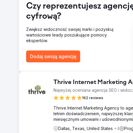
problemów
Czy reprezentujesz agencj
Wyniki
cyfrową?
Firma odnotowała znaczny wzrost przychodów o 41%, 
sprzedaży znacznie się poprawił, skacząc z 7% do 1
do większej liczby powtarzających się transakcji i po
Zwiększ widoczność swojej marki i pozyskuj
ulepszenia zapewniły firmie dalszy sukces na konkur
wartościowe leady poszukujące pomocy
satysfakcji klienta.
ekspertów.
Przejdź do strony agencji
Dodaj swoją agencję
Thrive Internet Marketing 
Najwyżej oceniana agencja SEO i widocz
162 reviews
Thrive Internet Marketing Agency to ag
letnim doświadczeniem, najwyższej klas
miesięcznymi umowami i udowodnionymi 
Dallas, Texas, United States
+4
Prog