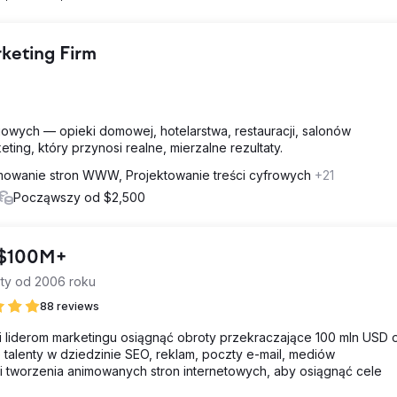
rketing Firm
gowych — opieki domowej, hotelarstwa, restauracji, salonów
ing, który przynosi realne, mierzalne rezultaty.
owanie stron WWW, Projektowanie treści cyfrowych
+21
Począwszy od $2,500
o $100M+
ty od 2006 roku
88 reviews
i liderom marketingu osiągnąć obroty przekraczające 100 mln USD 
 talenty w dziedzinie SEO, reklam, poczty e-mail, mediów
i tworzenia animowanych stron internetowych, aby osiągnąć cele