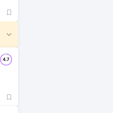
rykając
4.7
rować
ą
działań