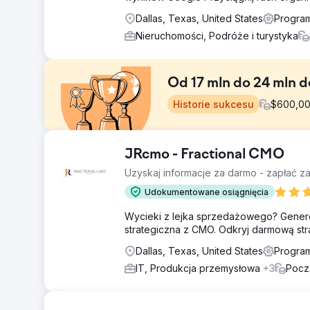
Dallas, Texas, United States
Program
Nieruchomości, Podróże i turystyka
Od 17 mln do 24 mln 
Historie sukcesu
$
600,0
Problem
JRcmo - Fractional CMO
Firma z solidną ofertą produktów zmagała się ze ska
Uzyskaj informacje za darmo - zapłać 
się z niskimi wskaźnikami sprzedaży i nieoptymalnym d
marketingową, poprawić zarządzanie leadami i zoptym
Udokumentowane osiągnięcia
na rynku. Wyzwaniem było zwiększenie sprzedaży, zw
satysfakcjonującego i spójnego doświadczenia klienta
Wycieki z lejka sprzedażowego? Genero
strategiczna z CMO. Odkryj darmową strate
Rozwiązanie
Przeprowadziliśmy kompleksowy przegląd strategii ma
Dallas, Texas, United States
Program
przebudowę witryny w celu lepszego zaangażowania
IT, Produkcja przemysłowa
+3
Pocz
społecznościowych. Ponadto udoskonaliliśmy proces s
sprzedażowych i udzielając porad zespołowi sprzeda
szczegółowe mapowanie podróży i wdrożenie ciągłej