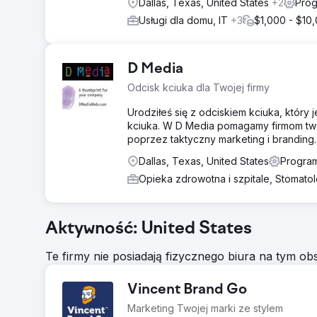
Dallas, Texas, United States
+2
Prog
Usługi dla domu, IT
+3
$1,000 - $10
D Media
Odcisk kciuka dla Twojej firmy
Urodziłeś się z odciskiem kciuka, który 
kciuka. W D Media pomagamy firmom two
poprzez taktyczny marketing i branding.
Dallas, Texas, United States
Program
Opieka zdrowotna i szpitale, Stomato
Aktywność: United States
Te firmy nie posiadają fizycznego biura na tym obs
Vincent Brand Go
Marketing Twojej marki ze stylem