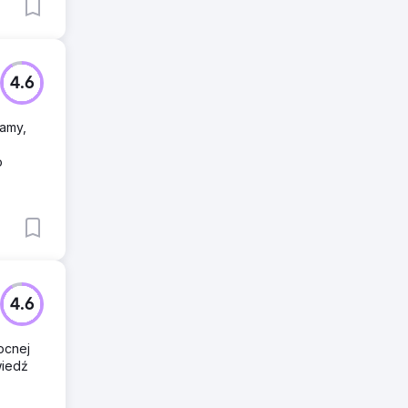
4.6
lamy,
o
4.6
ocnej
wiedź