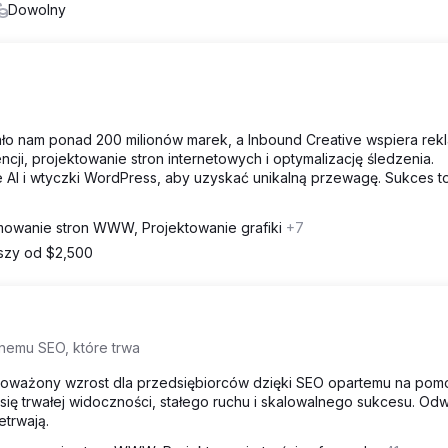
Dowolny
fało nam ponad 200 milionów marek, a Inbound Creative wspiera rek
cji, projektowanie stron internetowych i optymalizację śledzenia.
I i wtyczki WordPress, aby uzyskać unikalną przewagę. Sukces t
owanie stron WWW, Projektowanie grafiki
+7
zy od $2,500
nemu SEO, które trwa
noważony wzrost dla przedsiębiorców dzięki SEO opartemu na pom
się trwałej widoczności, stałego ruchu i skalowalnego sukcesu. Od
etrwają.