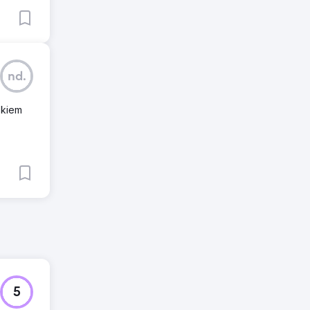
nd.
skiem
5