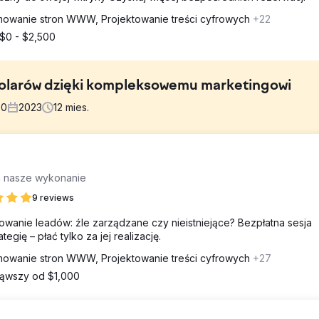
owanie stron WWW, Projektowanie treści cyfrowych
+22
$0 - $2,500
dolarów dzięki kompleksowemu marketingowi
00
2023
12
mies.
lowaniem swoich operacji, generując 17 mln USD przychodów, ale bo
za nasze wykonanie
oświadczeniem klienta. Firma musiała udoskonalić swoją strategię
alizować ścieżkę klienta, aby zwiększyć przychody i lepiej konku
9 reviews
iększenie wskaźnika sprzedaży i stworzenie bardziej
.
wanie leadów: źle zarządzane czy nieistniejące? Bezpłatna sesja
gię – płać tylko za jej realizację.
rketingu cyfrowego firmy, w tym optymalizację SEM i SEO, całkowit
owanie stron WWW, Projektowanie treści cyfrowych
+27
 użytkowników oraz rozszerzoną obecność w mediach
ąwszy od $1,000
przedaży, usprawniając zarządzanie leadami, ulepszając strategie 
ży. Zoptymalizowaliśmy również doświadczenie klienta poprzez
 pętli sprzężenia zwrotnego w celu proaktywnego rozwiązywania