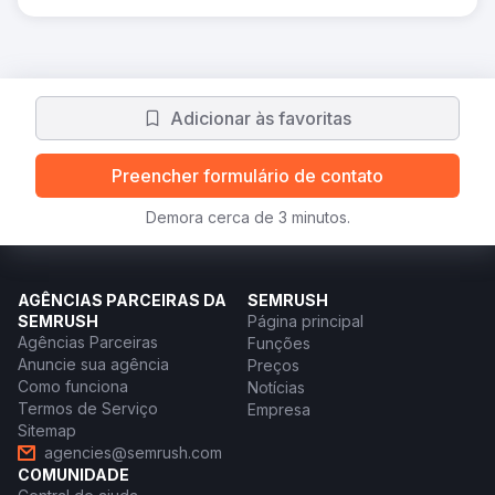
Adicionar às favoritas
Preencher formulário de contato
Demora cerca de 3 minutos.
AGÊNCIAS PARCEIRAS DA
SEMRUSH
SEMRUSH
Página principal
Agências Parceiras
Funções
Anuncie sua agência
Preços
Como funciona
Notícias
Termos de Serviço
Empresa
Sitemap
agencies@semrush.com
COMUNIDADE