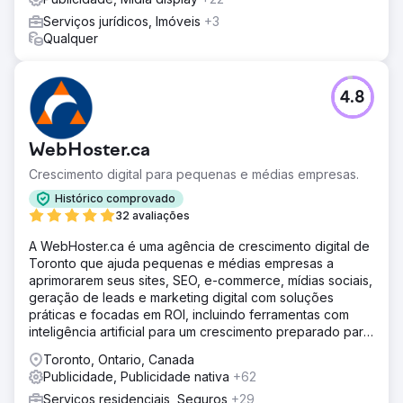
Resultado
Serviços jurídicos, Imóveis
+3
Conseguimos aproveitar a segmentação por público-alvo
Qualquer
e as modificações de lance para reduzir gastos e
melhorar o uso do orçamento. Redução de 77% no CPC
médio para pessoas classificadas como No Mercado
4.8
para SUBARU Aumento de 21% na porcentagem de
Novas Sessões Aumento de 32% nos gastos atrás de
pessoas não identificadas como No Mercado para
WebHoster.ca
SUBARU
Crescimento digital para pequenas e médias empresas.
Ir para a página da agência
Histórico comprovado
32 avaliações
A WebHoster.ca é uma agência de crescimento digital de
Toronto que ajuda pequenas e médias empresas a
aprimorarem seus sites, SEO, e-commerce, mídias sociais,
geração de leads e marketing digital com soluções
práticas e focadas em ROI, incluindo ferramentas com
inteligência artificial para um crescimento preparado para
o futuro.
Toronto, Ontario, Canada
Publicidade, Publicidade nativa
+62
Serviços residenciais, Seguros
+29