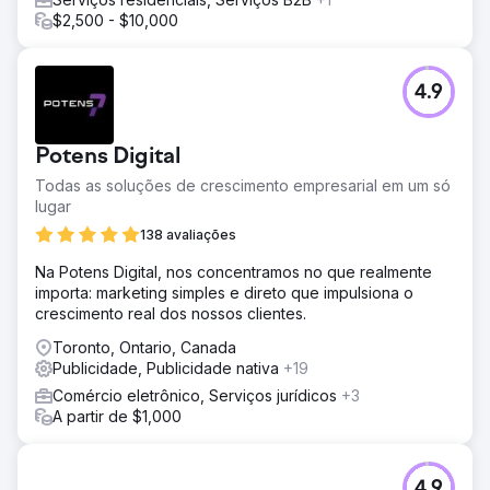
Em apenas 12 meses: Visualizações em GBP ↑ 272,5%
$2,500 - $10,000
Buscas em GBP ↑ 259,3% Ligações ↑ 59,2% Cliques no
site ↑ 49,6% Ganhos de desempenho: Alcance ↑ 240%
CTR ↑ 52% Custo por lead ↓ 31% As solicitações de
4.9
reservas dobraram no nono mês. Não apenas
anunciamos bem-estar; nós o incorporamos.
Potens Digital
Ir para a página da agência
Todas as soluções de crescimento empresarial em um só
lugar
138 avaliações
Na Potens Digital, nos concentramos no que realmente
importa: marketing simples e direto que impulsiona o
crescimento real dos nossos clientes.
Toronto, Ontario, Canada
Publicidade, Publicidade nativa
+19
Comércio eletrônico, Serviços jurídicos
+3
A partir de $1,000
4.9