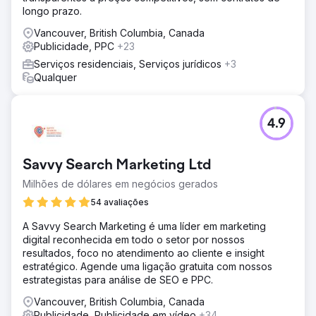
Uma transformação completa de SEO: Reconstruímos o
longo prazo.
conteúdo da página e otimizamos os metadados.
Adicionamos um esquema estruturado para melhor
Vancouver, British Columbia, Canada
visibilidade nos resultados de busca. Direcionamos
Publicidade, PPC
+23
palavras-chave transacionais (Concessionária Ford,
Serviços residenciais, Serviços jurídicos
+3
Financiamento Ford, Ford Usados em Calgary).
Qualquer
Posicionando a Metro Ford no mapa local: Aprimoramos o
Perfil da Empresa no Google (GBP) para melhores
posições no mapa. Criamos citações locais e listagens de
NAP (Nome, Endereço e Telefone) consistentes. Criamos
4.9
landing pages com foco geográfico para intenção local.
Reconstruindo campanhas de anúncios para máximo ROI:
Segmentamos as campanhas por modelo de carro (F-1).
Savvy Search Marketing Ltd
Resultado
Milhões de dólares em negócios gerados
Crescimento de 160% nas 10 principais palavras-chave
54 avaliações
Mais de 23 mil visitas ao site Palavras-chave entre as 3
primeiras: +46% Palavras-chave entre as 10 primeiras:
A Savvy Search Marketing é uma líder em marketing
+160% Visualizações (em libras esterlinas): +30% Visitas
digital reconhecida em todo o setor por nossos
ao site: +30%
resultados, foco no atendimento ao cliente e insight
estratégico. Agende uma ligação gratuita com nossos
estrategistas para análise de SEO e PPC.
Ir para a página da agência
Vancouver, British Columbia, Canada
Publicidade, Publicidade em vídeo
+34