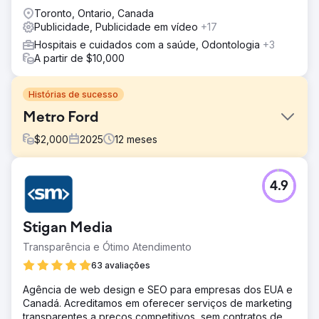
crescimento real da sua marca.
Toronto, Ontario, Canada
Publicidade, Publicidade em vídeo
+17
Hospitais e cuidados com a saúde, Odontologia
+3
A partir de $10,000
Histórias de sucesso
Metro Ford
$
2,000
2025
12
meses
Desafio
4.9
Menos palavras-chave (47) estavam classificadas entre
as 3 primeiras do Google. Termos-chave como
"Concessionária Ford em Calgary" e "Concessionária
Stigan Media
Ford" não estavam na primeira página. Os anúncios
geravam cliques, mas não conversões suficientes. Eles
Transparência e Ótimo Atendimento
precisavam de uma estratégia que impulsionasse o
63 avaliações
tráfego, os leads e as ligações, sem desperdiçar o
orçamento de anúncios.
Agência de web design e SEO para empresas dos EUA e
Canadá. Acreditamos em oferecer serviços de marketing
Solução
transparentes a preços competitivos, sem contratos de