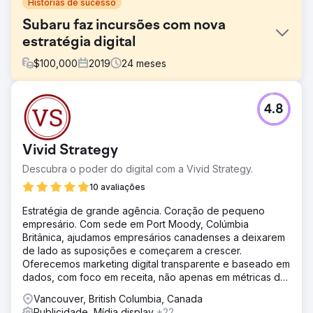
Histórias de sucesso
Subaru faz incursões com nova
estratégia digital
$
100,000
2019
24
meses
Desafio
4.8
Os concorrentes da SUBARU tornaram-se cada vez mais
agressivos nos seus esforços de pesquisa, licitando
contra termos do Modelo SUBARU, muitas vezes numa
Vivid Strategy
base amplamente modificada, o que aumenta
significativamente os custos. Dadas as restrições
Descubra o poder do digital com a Vivid Strategy.
orçamentais, tivemos de criar uma abordagem
10 avaliações
sustentável para diminuir o montante gasto.
Estratégia de grande agência. Coração de pequeno
Solução
empresário. Com sede em Port Moody, Colúmbia
Fase 1 – Configuração: SEP implementou públicos
Britânica, ajudamos empresários canadenses a deixarem
“Somente Observar” para todos os esforços de Pesquisa
de lado as suposições e começarem a crescer.
de Modelo SUBARU. Fase 2 – Análise: A SEP trabalhou
Oferecemos marketing digital transparente e baseado em
junto com o Google para concluir um estudo de “Co-
dados, com foco em receita, não apenas em métricas de
Pesquisa” que forneceu informações sobre quais
vaidade.
concorrentes veiculam anúncios contra a SUBARU com
Vancouver, British Columbia, Canada
mais frequência. Fase 3 – Teste de modificação de lance
Publicidade, Mídia display
+22