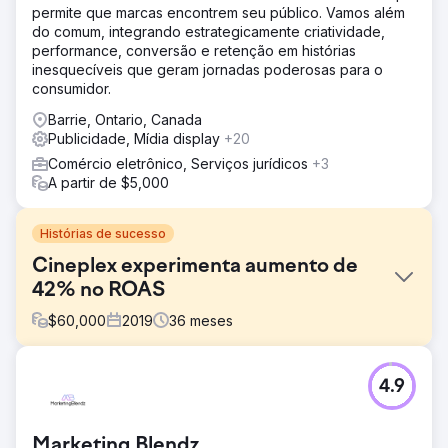
permite que marcas encontrem seu público. Vamos além
do comum, integrando estrategicamente criatividade,
performance, conversão e retenção em histórias
inesquecíveis que geram jornadas poderosas para o
consumidor.
Barrie, Ontario, Canada
Publicidade, Mídia display
+20
Comércio eletrônico, Serviços jurídicos
+3
A partir de $5,000
Histórias de sucesso
Cineplex experimenta aumento de
42% no ROAS
$
60,000
2019
36
meses
Desafio
4.9
A Cineplex buscava aumentar a receita, mas com a
diversificação das ofertas da Cineplex, cada produto
precisaria de sua própria direção estratégica e
Marketing Blendz
considerações. Além disso, a solução que