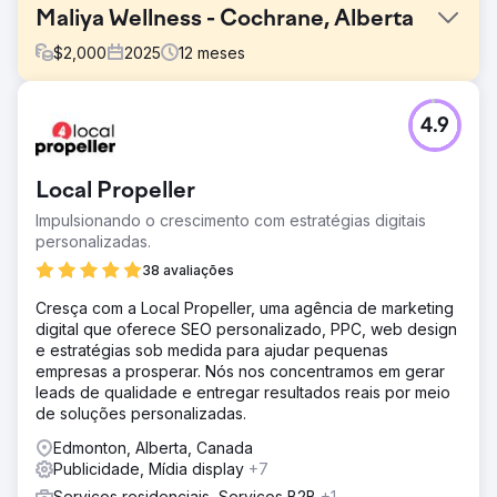
Maliya Wellness - Cochrane, Alberta
$
2,000
2025
12
meses
Desafio
4.9
Maliya não aparecia nas buscas por "perto de mim".
Menos visualizações, ligações e pedidos de localização.
Baixo engajamento, reconhecimento mínimo da marca,
Local Propeller
campanha publicitária inativa.
Impulsionando o crescimento com estratégias digitais
Solução
personalizadas.
Monitoramos a movimentação de palavras-chave para
identificar quais buscas estavam impulsionando a
38 avaliações
visibilidade de Maliya. Analisamos o desempenho dos
Cresça com a Local Propeller, uma agência de marketing
anúncios e as respostas do público. Publicamos novas
digital que oferece SEO personalizado, PPC, web design
postagens sobre GBP e atualizações locais para manter a
e estratégias sob medida para ajudar pequenas
comunidade informada. Utilizamos o remarketing para
empresas a prosperar. Nós nos concentramos em gerar
alcançar visitantes que demonstraram interesse.
leads de qualidade e entregar resultados reais por meio
Resultado
de soluções personalizadas.
O resultado foi exatamente o que esperávamos. As
Edmonton, Alberta, Canada
palavras-chave orgânicas saltaram de 296 para 461. As
Publicidade, Mídia display
+7
palavras-chave das duas primeiras páginas cresceram
166%. Isso não é apenas mais tráfego; é o tráfego certo.
Serviços residenciais, Serviços B2B
+1