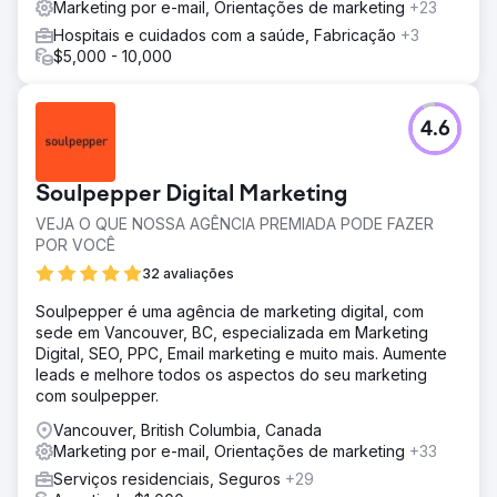
Marketing por e-mail, Orientações de marketing
+23
fechando 5% em média. A receita média do cliente é de
US$ 4.000. Agora expandimos para canais de
Hospitais e cuidados com a saúde, Fabricação
+3
publicidade adicionais para aumentar ainda mais a receita
$5,000 - 10,000
e a geração de leads.
Ir para a página da agência
4.6
Soulpepper Digital Marketing
VEJA O QUE NOSSA AGÊNCIA PREMIADA PODE FAZER
POR VOCÊ
32 avaliações
Soulpepper é uma agência de marketing digital, com
sede em Vancouver, BC, especializada em Marketing
Digital, SEO, PPC, Email marketing e muito mais. Aumente
leads e melhore todos os aspectos do seu marketing
com soulpepper.
Vancouver, British Columbia, Canada
Marketing por e-mail, Orientações de marketing
+33
Serviços residenciais, Seguros
+29