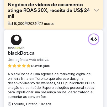
Negócio de vídeos de casamento
atinge ROAS 20X, receita de US$ 24
mil
$
18,000
2024
12
meses
Desafio
4.6
Empresa de vídeo corporativo que busca reformular sua
marca e entrar no mercado de videografia de casamento.
O cliente está baseado em Long Island e deseja atender
blackDot.ca
Nova York, Connecticut, Pensilvânia, Maryland, Nova
Jersey e Virgínia.
Uma agência web criativa.
Solução
19 avaliações
Crie uma landing page de alta qualidade com uma oferta
A blackDot.ca é uma agência de marketing digital de
irresistível. Automatize as comunicações e o processo de
primeira linha em Toronto que oferece design e
reserva de reuniões. Instale software proprietário de
desenvolvimento de websites, SEO, publicidade PPC e
rastreamento e análise de terceiros. Criar e gerenciar
criação de conteúdo. Espere soluções personalizadas
campanha publicitária Meta.
para impulsionar sua presença online, gerar tráfego e
Resultado
aumentar as conversões.
O cliente está gastando US$ 1.200 por mês, recebendo
Toronto, Ontario, Canada
mais de 120 leads por mês (média de US$ 10/por lead) e