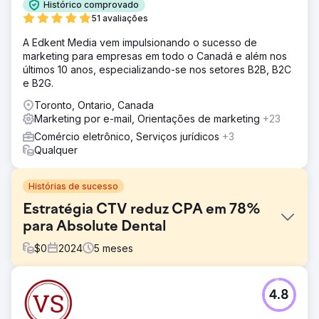
Histórico comprovado
51 avaliações
A Edkent Media vem impulsionando o sucesso de
marketing para empresas em todo o Canadá e além nos
últimos 10 anos, especializando-se nos setores B2B, B2C
e B2G.
Toronto, Ontario, Canada
Marketing por e-mail, Orientações de marketing
+23
Comércio eletrônico, Serviços jurídicos
+3
Qualquer
Histórias de sucesso
Estratégia CTV reduz CPA em 78%
para Absolute Dental
$
0
2024
5
meses
Desafio
4.8
A Absolute Dental, uma das maiores prestadoras de
serviços odontológicos de Nevada, queria avaliar o