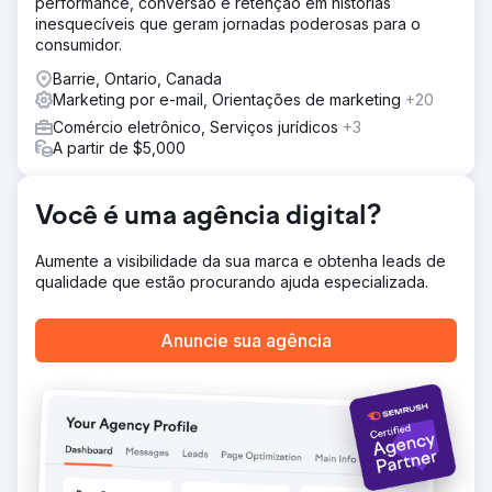
performance, conversão e retenção em histórias
de IA para atingir compradores de alta intenção,
inesquecíveis que geram jornadas poderosas para o
reconstruímos o funil de nutrição de e-mail para melhorar
consumidor.
a retenção, otimizamos os anúncios do Google e Meta
para melhor ROI e integramos o HubSpot CRM para
Barrie, Ontario, Canada
visibilidade completa do pipeline de vendas e
Marketing por e-mail, Orientações de marketing
+20
rastreamento de desempenho.
Comércio eletrônico, Serviços jurídicos
+3
A partir de $5,000
Resultado
Em seis meses, as vendas online aumentaram 109%, as
compras recorrentes aumentaram 32% e o ROI de
Você é uma agência digital?
anúncios pagos aumentou de 1,8x para 4,5x. O cliente
obteve insights de vendas em tempo real, permitindo uma
tomada de decisão mais rápida e gastos de marketing
Aumente a visibilidade da sua marca e obtenha leads de
mais eficientes, resultando em uma trajetória de
qualidade que estão procurando ajuda especializada.
crescimento sustentável.
Anuncie sua agência
Ir para a página da agência