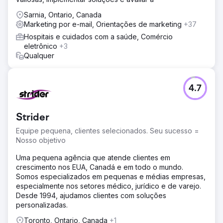
comportamento/conversão. Ao focar na experiência do
Sarnia, Ontario, Canada
usuário e no funil de conversão, otimizamos as páginas
Marketing por e-mail, Orientações de marketing
+37
do site
Hospitais e cuidados com a saúde, Comércio
Resultado
eletrônico
+3
Com uma base estabelecida para construir uma
Qualquer
campanha estratégica e de sucesso, os resultados nos
primeiros três meses incluem: Aumento de 70% na taxa
de conversão de comércio eletrônico. Aumento de 60%
4.7
nas transações de comércio eletrônico. Aumento de
206% na receita total do site.
Strider
Ir para a página da agência
Equipe pequena, clientes selecionados. Seu sucesso =
Nosso objetivo
Uma pequena agência que atende clientes em
crescimento nos EUA, Canadá e em todo o mundo.
Somos especializados em pequenas e médias empresas,
especialmente nos setores médico, jurídico e de varejo.
Desde 1994, ajudamos clientes com soluções
personalizadas.
Toronto, Ontario, Canada
+1