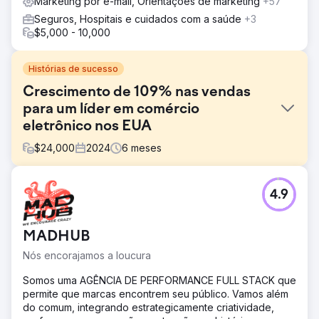
Marketing por e-mail, Orientações de marketing
+57
Seguros, Hospitais e cuidados com a saúde
+3
$5,000 - 10,000
Histórias de sucesso
Crescimento de 109% nas vendas
para um líder em comércio
eletrônico nos EUA
$
24,000
2024
6
meses
Desafio
4.9
A loja Shopify do cliente enfrentava dificuldades com
crescimento de vendas estagnado, baixas taxas de
recorrência de compras e baixo retorno de anúncios
MADHUB
pagos, apesar de atrair um fluxo constante de tráfego. O
marketing carecia de segmentação adequada e a
Nós encorajamos a loucura
configuração do CRM era insuficiente para monitorar a
jornada do cliente de forma eficaz.
Somos uma AGÊNCIA DE PERFORMANCE FULL STACK que
permite que marcas encontrem seu público. Vamos além
Solução
do comum, integrando estrategicamente criatividade,
Implementamos segmentação de clientes com tecnologia