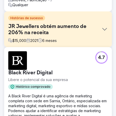
Qualquer
Histórias de sucesso
JR Jewellers obtém aumento de
206% na receita
$
15,000
2021
6
meses
Desafio
4.7
O mercado da JR Jewellers é naturalmente competitivo e
existe num nicho de mercado de luxo. Construir a
confiança dos clientes e conectar-se com clientes
Black River Digital
potenciais e clientes é difícil. Ao trabalhar com o
GroupFractal, a JR Jewelers esperava entender melhor
Libere o potencial da sua empresa
por que a taxa de conversão estava abaixo do
Histórico comprovado
desempenho.
A Black River Digital é uma agência de marketing
Solução
completa com sede em Sarnia, Ontário, especializada em
A abordagem do GroupFractal envolveu uma estratégia
marketing digital, marketing esportivo e mídias sociais.
simultânea de duas camadas para aumentar a otimização
Podemos ajudar a identificar estratégias de marketing
de conversão: 1- Aquisição de tráfego para canais
valiosas, implementar soluções e avaliar a
orgânicos e pagos. 2- Camada de