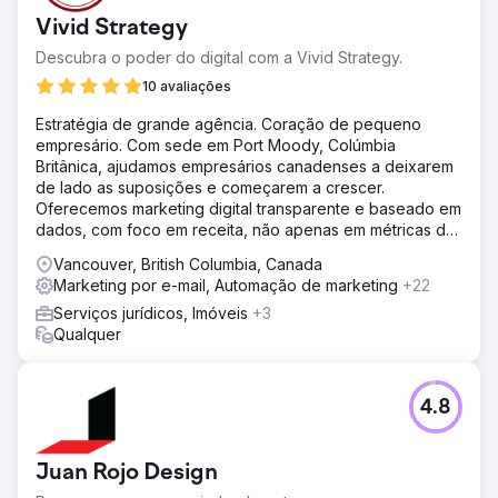
impacto da TV Conectada (CTV) no aumento de
Vivid Strategy
agendamentos de consultas por meio de seu formulário
online. O objetivo era reduzir o custo por aquisição (CPA)
Descubra o poder do digital com a Vivid Strategy.
e, ao mesmo tempo, melhorar a eficácia geral dos
10 avaliações
anúncios em todos os canais digitais.
Estratégia de grande agência. Coração de pequeno
Solução
empresário. Com sede em Port Moody, Colúmbia
Em parceria com a Levy Online, a Absolute Dental lançou
Britânica, ajudamos empresários canadenses a deixarem
uma série de campanhas de teste integrando a CTV ao
de lado as suposições e começarem a crescer.
seu mix de mídia. As campanhas mediram o papel da CTV
Oferecemos marketing digital transparente e baseado em
como canal de primeiro contato e seu efeito
dados, com foco em receita, não apenas em métricas de
subsequente nas conversões. O desempenho foi
vaidade.
comparado ao das estratégias tradicionais de busca e
Vancouver, British Columbia, Canada
redes sociais ao longo de cinco meses.
Marketing por e-mail, Automação de marketing
+22
Resultado
Serviços jurídicos, Imóveis
+3
No quinto mês, o CPA caiu de US$ 270 para US$ 59 —
Qualquer
uma redução de 78%. Campanhas com CTV como
primeira impressão alcançaram um CPA de US$ 42, e
40% de todas as conversões foram vinculadas a essas
4.8
campanhas com foco em CTV. A CTV também gerou um
CPA 38% menor do que os anúncios de pesquisa de
referência, confirmando seu valor no funil de vendas.
Juan Rojo Design