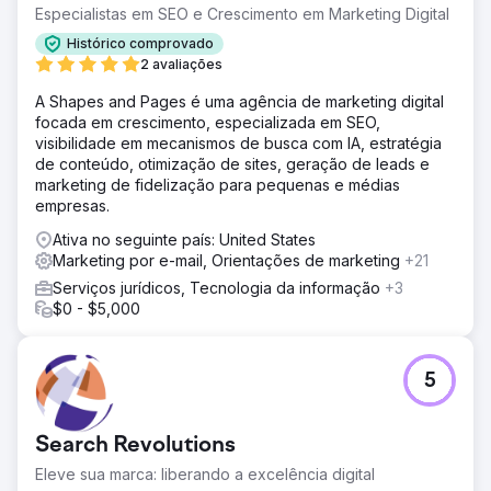
Especialistas em SEO e Crescimento em Marketing Digital
Resultado
Histórico comprovado
Aumento de 610% em novos clientes ano a ano. £ 40.000
2 avaliações
economizados com a introdução da modelagem de
orçamento. £ 25.000 economizados pelos serviços de
A Shapes and Pages é uma agência de marketing digital
tradução mais econômicos.
focada em crescimento, especializada em SEO,
visibilidade em mecanismos de busca com IA, estratégia
de conteúdo, otimização de sites, geração de leads e
Ir para a página da agência
marketing de fidelização para pequenas e médias
empresas.
Ativa no seguinte país: United States
Marketing por e-mail, Orientações de marketing
+21
Serviços jurídicos, Tecnologia da informação
+3
$0 - $5,000
5
Search Revolutions
Eleve sua marca: liberando a excelência digital