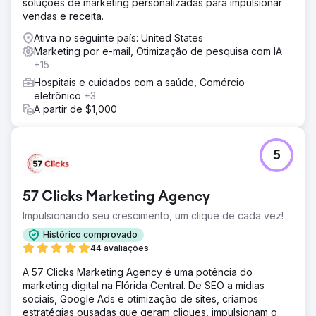
soluções de marketing personalizadas para impulsionar
a retenção, otimizamos os anúncios do Google e Meta
vendas e receita.
para melhor ROI e integramos o HubSpot CRM para
visibilidade completa do pipeline de vendas e
Ativa no seguinte país: United States
rastreamento de desempenho.
Marketing por e-mail, Otimização de pesquisa com IA
+15
Resultado
Em seis meses, as vendas online aumentaram 109%, as
Hospitais e cuidados com a saúde, Comércio
compras recorrentes aumentaram 32% e o ROI de
eletrônico
+3
anúncios pagos aumentou de 1,8x para 4,5x. O cliente
A partir de $1,000
obteve insights de vendas em tempo real, permitindo uma
tomada de decisão mais rápida e gastos de marketing
mais eficientes, resultando em uma trajetória de
5
crescimento sustentável.
Ir para a página da agência
57 Clicks Marketing Agency
Impulsionando seu crescimento, um clique de cada vez!
Histórico comprovado
44 avaliações
A 57 Clicks Marketing Agency é uma potência do
marketing digital na Flórida Central. De SEO a mídias
sociais, Google Ads e otimização de sites, criamos
estratégias ousadas que geram cliques, impulsionam o