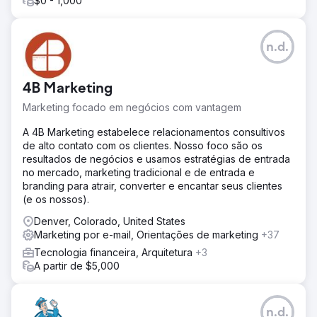
$0 - 1,000
comunicações e a base de membros da Walden, a
Anchour identificou áreas-chave de melhoria. Eles
entregaram ativos como diretrizes de marca, conteúdo
n.d.
de mídia social, campanhas de e-mail (via Klaviyo) e
criativos de TV conectada (via MNTN). A Anchour se
integrou à equipe da Walden, usando o Slack e
4B Marketing
ferramentas de gerenciamento de projetos para
execução perfeita.
Marketing focado em negócios com vantagem
Resultado
A 4B Marketing estabelece relacionamentos consultivos
O trabalho da Anchour gerou resultados significativos,
de alto contato com os clientes. Nosso foco são os
com a Walden alcançando seu primeiro crescimento
resultados de negócios e usamos estratégias de entrada
positivo de associados desde 2022, ao mesmo tempo em
no mercado, marketing tradicional e de entrada e
que reduziu os gastos em 75%. A redefinição da marca
branding para atrair, converter e encantar seus clientes
colocou a empresa em um novo caminho para o sucesso,
(e os nossos).
com crescimento mensal consistente desde o início da
parceria. O foco da Anchour na ação, comunicação clara
Denver, Colorado, United States
e integração profunda com a equipe da Walden os
Marketing por e-mail, Orientações de marketing
+37
tornou uma extensão confiável do departamento de
Tecnologia financeira, Arquitetura
+3
marketing, proporcionando impacto comercial tangível.
A partir de $5,000
Ir para a página da agência
n.d.