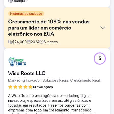
Qualquer
Histórias de sucesso
Crescimento de 109% nas vendas
para um líder em comércio
eletrônico nos EUA
$
24,000
2024
6
meses
Desafio
5
A loja Shopify do cliente enfrentava dificuldades com
crescimento de vendas estagnado, baixas taxas de
recorrência de compras e baixo retorno de anúncios
Wise Roots LLC
pagos, apesar de atrair um fluxo constante de tráfego. O
marketing carecia de segmentação adequada e a
Marketing Inovador. Soluções Reais. Crescimento Real.
configuração do CRM era insuficiente para monitorar a
13 avaliações
jornada do cliente de forma eficaz.
A Wise Roots é uma agência de marketing digital
Solução
inovadora, especializada em estratégias únicas e
Implementamos segmentação de clientes com tecnologia
focadas em resultados. Fazemos parcerias com
de IA para atingir compradores de alta intenção,
empresas com foco em crescimento, fornecendo
reconstruímos o funil de nutrição de e-mail para melhorar