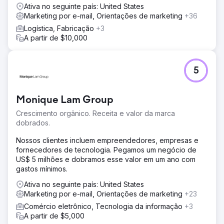
chave não relacionadas à marca e de alto volume. Nosso
Ativa no seguinte país: United States
objetivo era construir autoridade e visibilidade sem
Marketing por e-mail, Orientações de marketing
+36
depender de atividades de backlinking. Esse conteúdo
Logística, Fabricação
+3
fundamental foi apoiado por uma rede de palavras-chave
A partir de $10,000
de cauda longa dentro do mesmo grupo temático e foi
apoiado por uma forte estratégia de blog para aumentar
a relevância. Todo o conteúdo foi otimizado com
palavras-chave relevantes, meta descrições e dados
5
estruturados.
Resultado
Monique Lam Group
A estratégia de SEO aprimorada aumentou a visibilidade
de palavras-chave sem marca de 4% para 19,77%,
Crescimento orgânico. Receita e valor da marca
resultando em um aumento de 50% no tráfego orgânico
dobrados.
no Google, Yahoo e Bing. Isso levou a 1.589 leads
Nossos clientes incluem empreendedores, empresas e
gerados por meio do WhatsApp e formulários de e-mail
fornecedores de tecnologia. Pegamos um negócio de
atribuídos ao SEO orgânico. Com uma taxa de conversão
US$ 5 milhões e dobramos esse valor em um ano com
de lead para venda de 13%, esses leads orgânicos
gastos mínimos.
influenciaram aproximadamente R$ 1,2 milhão em vendas,
demonstrando o impacto comercial significativo da
Ativa no seguinte país: United States
visibilidade de pesquisa aprimorada e do conteúdo
Marketing por e-mail, Orientações de marketing
+23
direcionado.
Comércio eletrônico, Tecnologia da informação
+3
A partir de $5,000
Ir para a página da agência