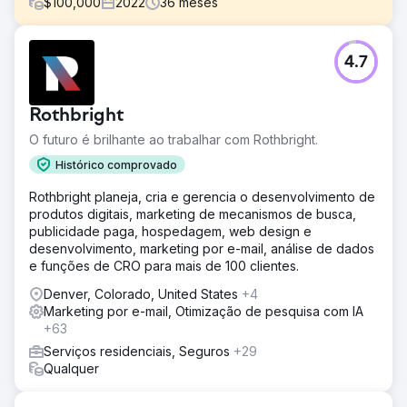
$
100,000
2022
36
meses
Desafio
4.7
A Rope Company, uma varejista de produtos para casa
especializada em artigos de corda de alta qualidade,
precisava atualizar sua marca e presença digital. O
Rothbright
objetivo era criar um visual coeso e atemporal que
refletisse sua missão e valores, ao mesmo tempo em que
O futuro é brilhante ao trabalhar com Rothbright.
aumentava o conhecimento da marca, aprimorava a
Histórico comprovado
experiência do usuário e impulsionava o crescimento da
receita.
Rothbright planeja, cria e gerencia o desenvolvimento de
produtos digitais, marketing de mecanismos de busca,
Solução
publicidade paga, hospedagem, web design e
A Anchour entregou uma atualização completa da marca,
desenvolvimento, marketing por e-mail, análise de dados
incluindo novos logotipos, submarcas, uma paleta de
e funções de CRO para mais de 100 clientes.
cores e uma estratégia de marca. Eles redesenharam o
site da The Rope Company, migrando-o do
Denver, Colorado, United States
+4
WooCommerce para o Shopify com UX/UI aprimorado,
Marketing por e-mail, Otimização de pesquisa com IA
navegação aprimorada e integração de SEO. A Anchour
+63
também gerenciou anúncios do Facebook, Instagram e
Serviços residenciais, Seguros
+29
YouTube e executou campanhas de marketing por e-mail.
Qualquer
Sua equipe garantiu que todos os esforços estivessem
alinhados com a nova marca, criando um visual coeso e
atemporal em todos os canais.