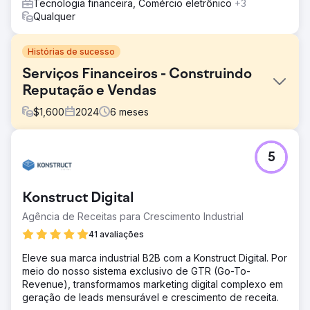
Tecnologia financeira, Comércio eletrônico
+3
Qualquer
Histórias de sucesso
Serviços Financeiros - Construindo
Reputação e Vendas
$
1,600
2024
6
meses
Desafio
5
Nosso objetivo era construir uma forte presença de SEO
para palavras-chave sem marca, a fim de explorar uma
oportunidade de maior volume de pesquisa. A estratégia
Konstruct Digital
de SEO atual do cliente focava fortemente em palavras-
chave de marca, que tinham 6.800 pesquisas mensais,
Agência de Receitas para Crescimento Industrial
mas faltava visibilidade em categorias de palavras-chave
41 avaliações
sem marca, o que representava um potencial significativo
de 28.000 pesquisas mensais.
Eleve sua marca industrial B2B com a Konstruct Digital. Por
meio do nosso sistema exclusivo de GTR (Go-To-
Solução
Revenue), transformamos marketing digital complexo em
Para enfrentar o desafio, implementamos uma estratégia
geração de leads mensurável e crescimento de receita.
de conteúdo fundamental que tinha como alvo palavras-