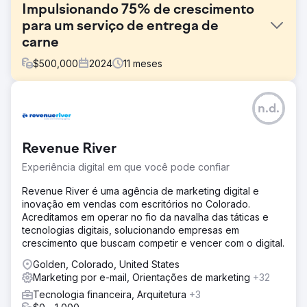
Impulsionando 75% de crescimento
para um serviço de entrega de
carne
$
500,000
2024
11
meses
Desafio
n.d.
Walden Local, um mercado de agricultores moderno,
precisava modernizar sua experiência digital e
estabelecer uma maneira sustentável e consistente de
Revenue River
aumentar sua base de membros. Com uma associação em
declínio desde 2022, a empresa enfrentou desafios
Experiência digital em que você pode confiar
significativos na criação de uma marca coesa e estratégia
de marketing eficaz. Eles precisavam de um parceiro
Revenue River é uma agência de marketing digital e
para melhorar sua marca, site e esforços de marketing
inovação em vendas com escritórios no Colorado.
para mudar as coisas e impulsionar um crescimento
Acreditamos em operar no fio da navalha das táticas e
mensurável.
tecnologias digitais, solucionando empresas em
crescimento que buscam competir e vencer com o digital.
Solução
A Anchour forneceu suporte de serviço completo,
Golden, Colorado, United States
incluindo estratégia de marca, web design, planejamento
Marketing por e-mail, Orientações de marketing
+32
de mídia, desenvolvimento criativo e marketing de
Tecnologia financeira, Arquitetura
+3
mecanismo de busca. Após auditar o site, as