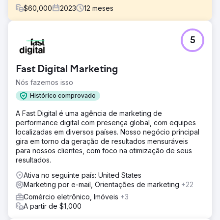
$
60,000
2023
12
meses
Desafio
5
Os relatórios de marketing da Hubject eram
inconsistentes e careciam de detalhes. A Clear Click
introduziu uma estrutura de relatórios estruturados para
Fast Digital Marketing
atualizações regulares e detalhadas. O planejamento do
orçamento não estava claro devido à documentação
Nós fazemos isso
mínima, então um sistema transparente de gastos com
Histórico comprovado
mídia melhorou a alocação. Altos custos de tradução no
Google Ads foram reduzidos ao alavancar a tradução
A Fast Digital é uma agência de marketing de
automática e parceiros no mercado, economizando
performance digital com presença global, com equipes
orçamento e mantendo a eficácia.
localizadas em diversos países. Nosso negócio principal
gira em torno da geração de resultados mensuráveis
Solução
para nossos clientes, com foco na otimização de seus
A Clear Click simplificou os relatórios da Hubject,
resultados.
reduzindo solicitações ad hoc em 40% e melhorando a
eficiência. O planejamento do orçamento foi otimizado
Ativa no seguinte país: United States
usando modelos de dados, garantindo £ 40 mil extras
Marketing por e-mail, Orientações de marketing
+22
para canais digitais. Os custos de tradução do Google
Comércio eletrônico, Imóveis
+3
Ads foram cortados em £ 25 mil ao focar em mercados de
A partir de $1,000
alto volume, realocando as economias para outras mídias.
Uma estratégia direcionada do Google Ads gerou um