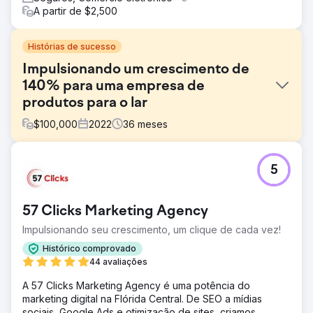
A partir de $2,500
Histórias de sucesso
Impulsionando um crescimento de
140% para uma empresa de
produtos para o lar
$
100,000
2022
36
meses
Desafio
5
A Rope Company, uma varejista de produtos para casa
especializada em artigos de corda de alta qualidade,
precisava atualizar sua marca e presença digital. O
57 Clicks Marketing Agency
objetivo era criar um visual coeso e atemporal que
refletisse sua missão e valores, ao mesmo tempo em que
Impulsionando seu crescimento, um clique de cada vez!
aumentava o conhecimento da marca, aprimorava a
Histórico comprovado
experiência do usuário e impulsionava o crescimento da
44 avaliações
receita.
A 57 Clicks Marketing Agency é uma potência do
Solução
marketing digital na Flórida Central. De SEO a mídias
A Anchour entregou uma atualização completa da marca,
sociais, Google Ads e otimização de sites, criamos