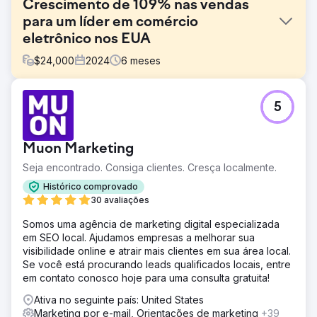
Crescimento de 109% nas vendas
para um líder em comércio
eletrônico nos EUA
$
24,000
2024
6
meses
Desafio
5
A loja Shopify do cliente enfrentava dificuldades com
crescimento de vendas estagnado, baixas taxas de
recorrência de compras e baixo retorno de anúncios
Muon Marketing
pagos, apesar de atrair um fluxo constante de tráfego. O
marketing carecia de segmentação adequada e a
Seja encontrado. Consiga clientes. Cresça localmente.
configuração do CRM era insuficiente para monitorar a
Histórico comprovado
jornada do cliente de forma eficaz.
30 avaliações
Solução
Somos uma agência de marketing digital especializada
Implementamos segmentação de clientes com tecnologia
em SEO local. Ajudamos empresas a melhorar sua
de IA para atingir compradores de alta intenção,
visibilidade online e atrair mais clientes em sua área local.
reconstruímos o funil de nutrição de e-mail para melhorar
Se você está procurando leads qualificados locais, entre
a retenção, otimizamos os anúncios do Google e Meta
em contato conosco hoje para uma consulta gratuita!
para melhor ROI e integramos o HubSpot CRM para
visibilidade completa do pipeline de vendas e
Ativa no seguinte país: United States
rastreamento de desempenho.
Marketing por e-mail, Orientações de marketing
+39