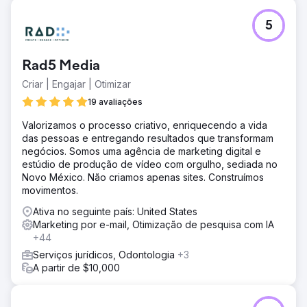
aumento de 610% YoY na aquisição de clientes ao refinar
a segmentação geográfica e a otimização contínua.
5
Resultado
Aumento de 610% em novos clientes ano a ano. £ 40.000
Rad5 Media
economizados com a introdução da modelagem de
orçamento. £ 25.000 economizados pelos serviços de
Criar | Engajar | Otimizar
tradução mais econômicos.
19 avaliações
Valorizamos o processo criativo, enriquecendo a vida
Ir para a página da agência
das pessoas e entregando resultados que transformam
negócios. Somos uma agência de marketing digital e
estúdio de produção de vídeo com orgulho, sediada no
Novo México. Não criamos apenas sites. Construímos
movimentos.
Ativa no seguinte país: United States
Marketing por e-mail, Otimização de pesquisa com IA
+44
Serviços jurídicos, Odontologia
+3
A partir de $10,000