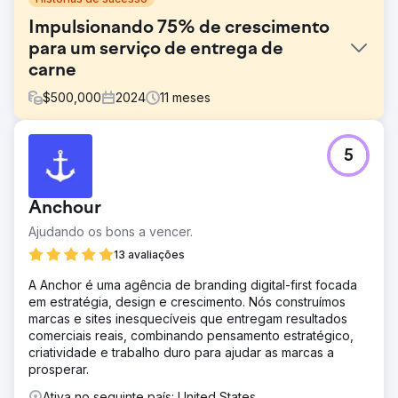
Impulsionando 75% de crescimento
para um serviço de entrega de
carne
$
500,000
2024
11
meses
Desafio
5
Walden Local, um mercado de agricultores moderno,
precisava modernizar sua experiência digital e
estabelecer uma maneira sustentável e consistente de
Anchour
aumentar sua base de membros. Com uma associação em
declínio desde 2022, a empresa enfrentou desafios
Ajudando os bons a vencer.
significativos na criação de uma marca coesa e estratégia
13 avaliações
de marketing eficaz. Eles precisavam de um parceiro
para melhorar sua marca, site e esforços de marketing
A Anchor é uma agência de branding digital-first focada
para mudar as coisas e impulsionar um crescimento
em estratégia, design e crescimento. Nós construímos
mensurável.
marcas e sites inesquecíveis que entregam resultados
comerciais reais, combinando pensamento estratégico,
Solução
criatividade e trabalho duro para ajudar as marcas a
A Anchour forneceu suporte de serviço completo,
prosperar.
incluindo estratégia de marca, web design, planejamento
de mídia, desenvolvimento criativo e marketing de
Ativa no seguinte país: United States