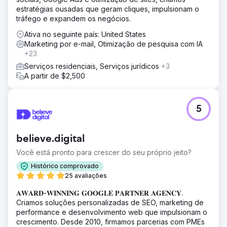
incluindo novos logotipos, submarcas, uma paleta de
estratégias ousadas que geram cliques, impulsionam o
cores e uma estratégia de marca. Eles redesenharam o
tráfego e expandem os negócios.
site da The Rope Company, migrando-o do
WooCommerce para o Shopify com UX/UI aprimorado,
Ativa no seguinte país: United States
navegação aprimorada e integração de SEO. A Anchour
Marketing por e-mail, Otimização de pesquisa com IA
também gerenciou anúncios do Facebook, Instagram e
+23
YouTube e executou campanhas de marketing por e-mail.
Serviços residenciais, Serviços jurídicos
+3
Sua equipe garantiu que todos os esforços estivessem
A partir de $2,500
alinhados com a nova marca, criando um visual coeso e
atemporal em todos os canais.
Resultado
5
Crescimento da receita: Aumento da receita apesar do
aumento dos preços dos produtos, demonstrando a
força da marca renovada e a experiência do usuário
believe.digital
aprimorada. Percepção aprimorada da marca: Os
participantes da feira e os clientes responderam
Você está pronto para crescer do seu próprio jeito?
positivamente à marca coesa e profissional, elevando a
Histórico comprovado
reputação da empresa. Maior confiança: A nova marca
25 avaliações
forneceu uma aparência atemporal e unificada em todos
os canais, construindo confiança com clientes e
𝐀𝐖𝐀𝐑𝐃-𝐖𝐈𝐍𝐍𝐈𝐍𝐆 𝐆𝐎𝐎𝐆𝐋𝐄 𝐏𝐀𝐑𝐓𝐍𝐄𝐑 𝐀𝐆𝐄𝐍𝐂𝐘.
parceiros.
Criamos soluções personalizadas de SEO, marketing de
performance e desenvolvimento web que impulsionam o
crescimento. Desde 2010, firmamos parcerias com PMEs
Ir para a página da agência