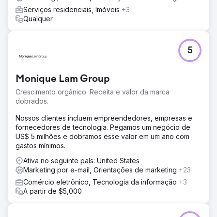
Resultado
Serviços residenciais, Imóveis
+3
Em seis meses, as vendas online aumentaram 109%, as
Qualquer
compras recorrentes aumentaram 32% e o ROI de
anúncios pagos aumentou de 1,8x para 4,5x. O cliente
obteve insights de vendas em tempo real, permitindo uma
5
tomada de decisão mais rápida e gastos de marketing
mais eficientes, resultando em uma trajetória de
crescimento sustentável.
Monique Lam Group
Crescimento orgânico. Receita e valor da marca
Ir para a página da agência
dobrados.
Nossos clientes incluem empreendedores, empresas e
fornecedores de tecnologia. Pegamos um negócio de
US$ 5 milhões e dobramos esse valor em um ano com
gastos mínimos.
Ativa no seguinte país: United States
Marketing por e-mail, Orientações de marketing
+23
Comércio eletrônico, Tecnologia da informação
+3
A partir de $5,000