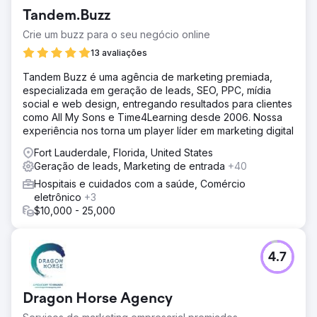
setores da Hotelaria e Imobiliário.
Tandem.Buzz
Solução
Crie um buzz para o seu negócio online
Implementamos estratégias SMART Google e Meta Ads
para tornar a marca um sucesso. Mudamos o negócio
13 avaliações
deles em questão de dois meses. Eles conseguiram
Tandem Buzz é uma agência de marketing premiada,
vender 40 casas móveis no período de 3 meses, que era
especializada em geração de leads, SEO, PPC, mídia
todo o seu estoque na época.
social e web design, entregando resultados para clientes
Resultado
como All My Sons e Time4Learning desde 2006. Nossa
Conseguimos vender 40 casas móveis em um período de
experiência nos torna um player líder em marketing digital
2 meses. Como resultado, o cliente obteve mais de 7,2
Fort Lauderdale, Florida, United States
milhões de receitas. O volume de leads passou de
Geração de leads, Marketing de entrada
+40
aproximadamente 150 leads por mês para 800-900 leads
por mês.
Hospitais e cuidados com a saúde, Comércio
eletrônico
+3
$10,000 - 25,000
Ir para a página da agência
4.7
Dragon Horse Agency