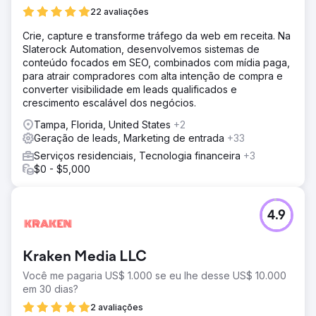
22 avaliações
Resultado
Amazing Meta e CPL do Google Ads de US$ 10-16 (média
Crie, capture e transforme tráfego da web em receita. Na
da indústria de US$ 38 a US$ 58)
Slaterock Automation, desenvolvemos sistemas de
conteúdo focados em SEO, combinados com mídia paga,
para atrair compradores com alta intenção de compra e
Ir para a página da agência
converter visibilidade em leads qualificados e
crescimento escalável dos negócios.
Tampa, Florida, United States
+2
Geração de leads, Marketing de entrada
+33
Serviços residenciais, Tecnologia financeira
+3
$0 - $5,000
4.9
Kraken Media LLC
Você me pagaria US$ 1.000 se eu lhe desse US$ 10.000
em 30 dias?
2 avaliações