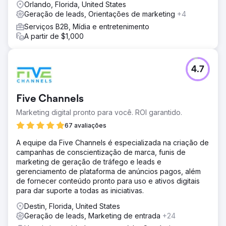
de mídia social, estudos de caso aprimorados e
Orlando, Florida, United States
implementação de vendas e esforços de marketing
Geração de leads, Orientações de marketing
+4
baseados em contas.
Serviços B2B, Mídia e entretenimento
Resultado
A partir de $1,000
US$ 10 milhões em vendas diretamente atribuídos aos
esforços de marketing Aumento de 30% na pesquisa
orgânica Aumento de 188% no total de leads Aumento de
4.7
244% em leads de mídia social
Ir para a página da agência
Five Channels
Marketing digital pronto para você. ROI garantido.
67 avaliações
A equipe da Five Channels é especializada na criação de
campanhas de conscientização de marca, funis de
marketing de geração de tráfego e leads e
gerenciamento de plataforma de anúncios pagos, além
de fornecer conteúdo pronto para uso e ativos digitais
para dar suporte a todas as iniciativas.
Destin, Florida, United States
Geração de leads, Marketing de entrada
+24