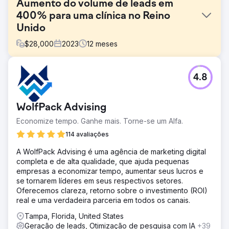
Aumento do volume de leads em
400% para uma clínica no Reino
Unido
$
28,000
2023
12
meses
Desafio
4.8
Esta clínica tinha um custo por lead de cerca de US$ 40
quando começamos a trabalhar com eles. Eles nem
estavam empatando com esses números.
WolfPack Advising
Solução
Economize tempo. Ganhe mais. Torne-se um Alfa.
Conseguimos reverter seus anúncios em questão de
semanas. Com um custo médio por lead de US$ 5 a 6,
114 avaliações
dependendo dos serviços prestados.
A WolfPack Advising é uma agência de marketing digital
Resultado
completa e de alta qualidade, que ajuda pequenas
Elevação significativa em comparação com resultados
empresas a economizar tempo, aumentar seus lucros e
alcançados anteriormente. Taxas de conversão +36%
se tornarem líderes em seus respectivos setores.
Leads +400% Custo/Lead -80%
Oferecemos clareza, retorno sobre o investimento (ROI)
real e uma verdadeira parceria em todos os canais.
Ir para a página da agência
Tampa, Florida, United States
Geração de leads, Otimização de pesquisa com IA
+39