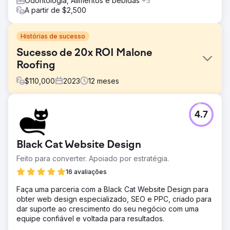
Odontologia, Alimentos e bebidas
+3
A partir de $2,500
Histórias de sucesso
Sucesso de 20x ROI Malone
Roofing
$
110,000
2023
12
meses
Desafio
4.7
Malone Roofing, um empreiteiro líder em coberturas,
enfrentou uma grande falta de leads de canais orgânicos,
publicitários e sociais, desafios em marketing digital,
Black Cat Website Design
busca de experiência em coberturas comerciais,
compreensão da marca e um parceiro qualificado em
Feito para converter. Apoiado por estratégia.
SEO, mídia social e campanhas exclusivas
16 avaliações
Solução
Faça uma parceria com a Black Cat Website Design para
Adaptamos uma estratégia para a Malone Roofing,
obter web design especializado, SEO e PPC, criado para
melhorando a marca e a qualidade do chumbo. Esta foi
dar suporte ao crescimento do seu negócio com uma
uma abordagem omnicanal, incluindo atualização do site,
equipe confiável e voltada para resultados.
calendário de conteúdo contínuo, SEO, gerenciamento