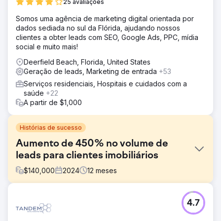
25 avaliações
Somos uma agência de marketing digital orientada por
dados sediada no sul da Flórida, ajudando nossos
clientes a obter leads com SEO, Google Ads, PPC, mídia
social e muito mais!
Deerfield Beach, Florida, United States
Geração de leads, Marketing de entrada
+53
Serviços residenciais, Hospitais e cuidados com a
saúde
+22
A partir de $1,000
Histórias de sucesso
Aumento de 450% no volume de
leads para clientes imobiliários
$
140,000
2024
12
meses
Desafio
4.7
Este cliente estava à beira da falência quando assumimos
a árdua tarefa de torná-lo um gigante europeu nos