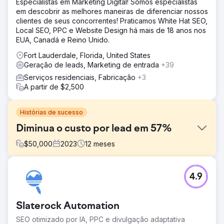
Especialistas em Marketing Digital! Somos especialistas
em descobrir as melhores maneiras de diferenciar nossos
clientes de seus concorrentes! Praticamos White Hat SEO,
Local SEO, PPC e Website Design há mais de 18 anos nos
EUA, Canadá e Reino Unido.
Fort Lauderdale, Florida, United States
Geração de leads, Marketing de entrada
+39
Serviços residenciais, Fabricação
+3
A partir de $2,500
Histórias de sucesso
Diminua o custo por lead em 57%
$
50,000
2023
12
meses
Desafio
4.9
O Desafio foi que essa Franquia foi vendida algumas
vezes e começaram a perder credibilidade no mercado.
Solução
Slaterock Automation
Implementamos grandes mudanças na forma como eles
SEO otimizado por IA, PPC e divulgação adaptativa
gerenciavam seu Meta e Google Ads.