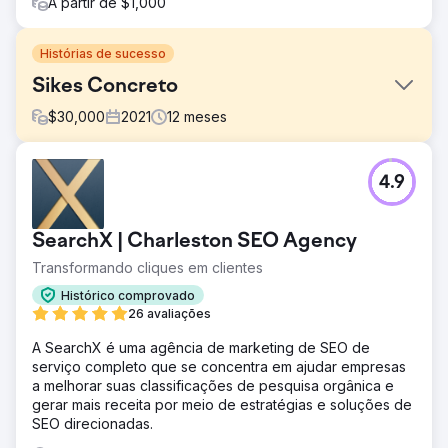
A partir de $1,000
Histórias de sucesso
Sikes Concreto
$
30,000
2021
12
meses
Desafio
4.9
A Sikes Concrete não tinha nenhum lead online e
nenhuma presença significativa na Internet, limitando o
potencial de crescimento do seu negócio.
SearchX | Charleston SEO Agency
Solução
Transformando cliques em clientes
A WD Morgan Solutions implementou uma estratégia
abrangente de marketing digital para aumentar a
Histórico comprovado
visibilidade online e a geração de leads.
26 avaliações
Resultado
A SearchX é uma agência de marketing de SEO de
A Sikes Concrete obteve um aumento de 80% em leads
serviço completo que se concentra em ajudar empresas
online e gerou mais de US$ 2 milhões em receita no
a melhorar suas classificações de pesquisa orgânica e
primeiro ano de colaboração.
gerar mais receita por meio de estratégias e soluções de
SEO direcionadas.