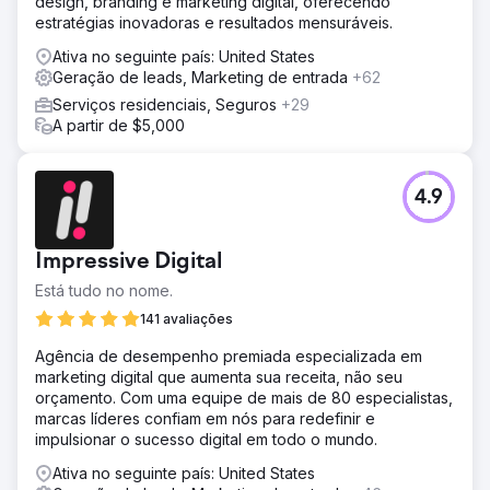
design, branding e marketing digital, oferecendo
satisfatória e coesa
estratégias inovadoras e resultados mensuráveis.
Solução
Ativa no seguinte país: United States
Executamos uma revisão abrangente da estratégia de
Geração de leads, Marketing de entrada
+62
marketing digital da empresa, incluindo otimização de
Serviços residenciais, Seguros
+29
SEM e SEO, um redesenho completo do site para melhor
A partir de $5,000
engajamento do usuário e uma presença expandida nas
mídias sociais. Além disso, refinamos o processo de
vendas melhorando o gerenciamento de leads,
aprimorando as estratégias de atividade de vendas e
4.9
treinando a equipe de vendas. Também otimizamos a
experiência do cliente por meio de mapeamento
detalhado da jornada e implementação de um loop de
Impressive Digital
feedback contínuo para abordar proativamente as
Está tudo no nome.
preocupações
141 avaliações
Resultado
A empresa viu um aumento substancial de receita de
Agência de desempenho premiada especializada em
41%, crescendo de $ 17 milhões para $ 24 milhões em um
marketing digital que aumenta sua receita, não seu
ano. A taxa de fechamento de vendas melhorou
orçamento. Com uma equipe de mais de 80 especialistas,
significativamente, saltando de 7% para 15%. Iniciativas
marcas líderes confiam em nós para redefinir e
aprimoradas de experiência do cliente levaram a mais
impulsionar o sucesso digital em todo o mundo.
negócios repetidos e indicações, o que reforçou ainda
Ativa no seguinte país: United States
mais a trajetória de crescimento da empresa. As melhorias