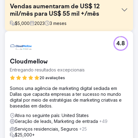
Vendas aumentaram de US$ 12
mil/mês para US$ 55 mil +/mês
$
5,000
2023
3
meses
Desafio
4.8
Um de nossos clientes de hotelaria nos contatou
inicialmente porque estava enfrentando vendas
estagnadas, com receitas em torno de US$ 12.000 por
Cloudmellow
mês. Apesar de uma oferta forte, seus esforços limitados
de marketing digital não geravam vendas suficientes.
Entregando resultados excepcionais
Solução
20 avaliações
Criamos uma estratégia de marketing digital com foco em
Somos uma agência de marketing digital sediada em
anúncios PPC direcionados, anúncios criativos no
Dallas que capacita empresas a ter sucesso no mundo
Facebook/Instagram e conteúdo dinâmico de mídia
digital por meio de estratégias de marketing criativas e
social. Nosso foco estava na segmentação precisa e na
baseadas em dados.
narrativa envolvente para capturar o interesse do público
e direcionar o tráfego de vendas para seu site.
Ativa no seguinte país: United States
Geração de leads, Marketing de entrada
+49
Resultado
Nossa revisão estratégica disparou a receita para mais
Serviços residenciais, Seguros
+25
de US$ 55.000 por mês em apenas 90 dias... acima dos
$25,000+