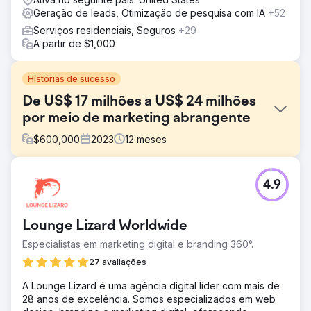
Geração de leads, Otimização de pesquisa com IA
+52
Serviços residenciais, Seguros
+29
A partir de $1,000
Histórias de sucesso
De US$ 17 milhões a US$ 24 milhões
por meio de marketing abrangente
$
600,000
2023
12
meses
Desafio
4.9
Uma empresa com uma oferta sólida de produtos estava
lutando para escalar suas operações, gerando US$ 17
milhões em receita, mas enfrentando baixas taxas de
Lounge Lizard Worldwide
fechamento de vendas e uma experiência do cliente
abaixo do ideal. A empresa precisava aprimorar sua
Especialistas em marketing digital e branding 360°.
estratégia de marketing, melhorar o gerenciamento de
27 avaliações
leads e otimizar a jornada do cliente para impulsionar o
crescimento da receita e competir melhor no mercado. O
A Lounge Lizard é uma agência digital líder com mais de
desafio era aumentar as vendas, impulsionar a taxa de
28 anos de excelência. Somos especializados em web
fechamento e criar uma experiência do cliente mais