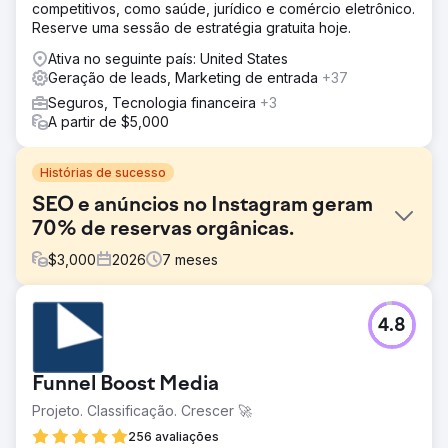
competitivos, como saúde, jurídico e comércio eletrônico.
Reserve uma sessão de estratégia gratuita hoje.
Ativa no seguinte país: United States
Geração de leads, Marketing de entrada
+37
Seguros, Tecnologia financeira
+3
A partir de $5,000
Histórias de sucesso
SEO e anúncios no Instagram geram
70% de reservas orgânicas.
$
3,000
2026
7
meses
Desafio
4.8
Uma empresa de turismo boutique dependia 100% de
publicidade paga e parcerias offline para aquisição de
clientes. Seu site tinha visibilidade zero em SEO, o tráfego
Funnel Boost Media
orgânico era insignificante e o conteúdo do Instagram
não gerava leads. Os custos crescentes do Google Ads e
Projeto. Classificação. Crescer 🚀
Meta Ads estavam corroendo as margens de lucro, a
256 avaliações
otimização da taxa de conversão era inexistente em