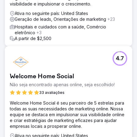
chave de destino com alta intenção de compra, o tráfego
visibilidade e impulsionar o crescimento.
orgânico cresceu mais de 8 vezes e os anúncios do
Ativa no seguinte país: United States
Instagram geraram milhares de leads qualificados. As
Geração de leads, Orientações de marketing
+23
reservas diretas ultrapassaram US$ 150.000 em receita
atribuível, o custo por aquisição caiu 58% e o retorno
Hospitais e cuidados com a saúde, Comércio
sobre o investimento em anúncios subiu de 1,9x para
eletrônico
+3
4,6x. A empresa agora escala principalmente por meio de
A partir de $2,500
SEO e mídias sociais.
Ir para a página da agência
4.7
Welcome Home Social
Não seja encontrado apenas online, seja escolhido!
33 avaliações
Welcome Home Social é seu parceiro de 5 estrelas para
todas as suas necessidades de marketing online. Nossa
equipe se destaca em impulsionar sua visibilidade online
e criar estratégias de marketing eficazes para ajudar
empresas locais a prosperar online.
Ativa no seguinte país: United States