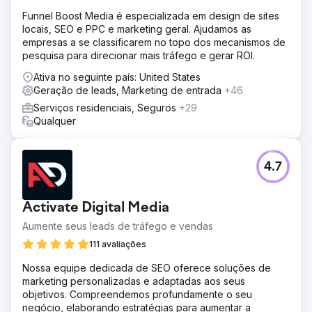
todos os funis de reservas e a marca não possuía um
Funnel Boost Media é especializada em design de sites
mecanismo sustentável de geração de demanda. Eles
locais, SEO e PPC e marketing geral. Ajudamos as
precisavam de uma agência de marketing digital capaz
empresas a se classificarem no topo dos mecanismos de
de construir uma estratégia de SEO e mídias sociais de
pesquisa para direcionar mais tráfego e gerar ROI.
longo prazo.
Ativa no seguinte país: United States
Solução
Geração de leads, Marketing de entrada
+46
A Elatre executou um programa de marketing digital de
Serviços residenciais, Seguros
+29
funil completo. Nossa equipe de SEO criou landing pages
Qualquer
focadas em destinos, conteúdo de blog baseado em
intenção, arquitetura de links internos e marcação
Schema para SEO de viagens e local. Nossa equipe de
mídia paga reformulou as campanhas de anúncios e meta
4.7
anúncios do Instagram com segmentação de público,
vídeos personalizados e depoimentos criativos testados
semanalmente. Adicionamos otimização da taxa de
Activate Digital Media
conversão em formulários de reserva, integramos a
Aumente seus leads de tráfego e vendas
captura de leads ao CRM e criamos painéis de atribuição.
111 avaliações
Resultado
Em 7 meses, a marca fez a transição de uma aquisição
Nossa equipe dedicada de SEO oferece soluções de
100% paga para 70% de reservas orgânicas por meio de
marketing personalizadas e adaptadas aos seus
SEO e marketing de conteúdo. As landing pages de SEO
objetivos. Compreendemos profundamente o seu
alcançaram a primeira página do Google para palavras-
negócio, elaborando estratégias para aumentar a