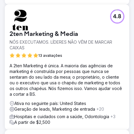
apenas US$ 12.000 por mês anteriores. A nossa
abordagem não só aumentou as vendas, mas também
melhorou significativamente o envolvimento e a
4.8
visibilidade da marca, comprovando a eficácia do
marketing digital direcionado.
2ten Marketing & Media
Ir para a página da agência
NÓS EXECUTAMOS. LÍDERES NÃO VÊM DE MARCAR
CAIXAS
13 avaliações
A 2ten Marketing é única. A maioria das agências de
marketing é construída por pessoas que nunca se
sentaram do seu lado da mesa; o proprietário, o cliente
ou o executivo que usa o chapéu de marketing e todos
os outros chapéus. Nós fizemos isso. Vamos ajudar você
a cortar a BS.
Ativa no seguinte país: United States
Geração de leads, Marketing de entrada
+20
Hospitais e cuidados com a saúde, Odontologia
+3
A partir de $2,500