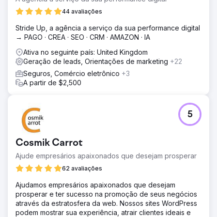
Solução
44 avaliações
Desenvolvemos uma estratégia de conteúdo segmentada
Stride Up, a agência a serviço da sua performance digital
com foco em palavras-chave de alta intenção para as
→ PAGO · CREA · SEO · CRM · AMAZON · IA
áreas de conformidade de RH, folha de pagamento e
integração. Criamos novas landing pages, conteúdo
Ativa no seguinte país: United Kingdom
extenso para blogs e estudos de caso para dar suporte a
Geração de leads, Orientações de marketing
+22
cada etapa da jornada do cliente. Links internos e
Seguros, Comércio eletrônico
+3
metadados foram otimizados.
A partir de $2,500
Resultado
As conversões mensais triplicaram em cinco meses. O
tráfego orgânico cresceu 189% e o blog começou a ficar
5
entre os 5 primeiros em mais de 25 palavras-chave
segmentadas. A marca também viu um aumento de 40%
nas solicitações de demonstração impulsionadas por
Cosmik Carrot
conteúdo.
Ajude empresários apaixonados que desejam prosperar
62 avaliações
Ir para a página da agência
Ajudamos empresários apaixonados que desejam
prosperar e ter sucesso na promoção de seus negócios
através da estratosfera da web. Nossos sites WordPress
podem mostrar sua experiência, atrair clientes ideais e