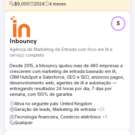
$
9,000
2024
4
meses
Desafio
5
Uma boutique varejista de moda lançou anúncios pagos
internamente, mas enfrentava baixas taxas de conversão
e gastos não rentáveis. Seu feed de produtos era mal
Inbouncy
estruturado e as campanhas não eram segmentadas por
público ou categoria de produto.
Agência de Marketing de Entrada com foco em IA e
serviço completo
Solução
Reconstruímos a conta do Google Ads do zero:
Desde 2015, a Inbouncy ajudou mais de 480 empresas a
implementamos novas campanhas de compras Pmax,
crescerem com marketing de entrada baseado em IA,
anúncios de pesquisa de marca e listas de remarketing.
CRM HubSpot e Salesforce, GEO e SEO, anúncios pagos,
Também otimizamos os títulos e descrições dos produtos
desenvolvimento web, agentes de IA e automação —
no feed e conectamos o GA4 para um melhor
entregando resultados 24 horas por dia, 7 dias por
acompanhamento de conversões.
semana, com 100% de garantia.
Resultado
Ativa no seguinte país: United Kingdom
O retorno sobre o investimento em publicidade (ROAS)
Geração de leads, Marketing de entrada
+23
aumentou de 1,6x para 7,2x. A receita mensal com
Tecnologia financeira, Comércio eletrônico
+3
pesquisa paga aumentou 280%, com o custo por
Qualquer
aquisição reduzido pela metade. Mais de 30% das
compras vieram de novos clientes que descobriram a