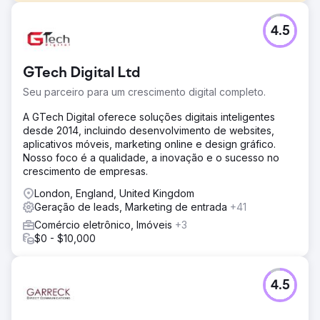
Desafio
4.5
Nosso cliente é um médico líder em medicina funcional,
oferecendo uma gama de serviços de saúde holísticos. O
cliente solicitou nossos serviços de SEO orgânico e
GTech Digital Ltd
campanha PPC para aumentar sua presença online e
gerar mais receita.
Seu parceiro para um crescimento digital completo.
Solução
A GTech Digital oferece soluções digitais inteligentes
Conduzimos uma extensa pesquisa, otimizamos palavras-
desde 2014, incluindo desenvolvimento de websites,
chave alvo e lançamos uma campanha PPC altamente
aplicativos móveis, marketing online e design gráfico.
focada usando o Google Ads. Além disso, criamos
Nosso foco é a qualidade, a inovação e o sucesso no
conteúdo envolvente e informativo direcionado a
crescimento de empresas.
potenciais pacientes e entusiastas da saúde, garantindo
o alinhamento com suas necessidades.
London, England, United Kingdom
Geração de leads, Marketing de entrada
+41
Resultado
Comércio eletrônico, Imóveis
+3
Aumento de £ 30.000 na receita em 3 meses Aumento de
$0 - $10,000
45% no tráfego orgânico Aumento de 50% nas consultas
de novos pacientes Aumento de 35% no envolvimento na
mídia social O cliente foi destaque em sites proeminentes
de saúde e bem-estar, o que aumentou
4.5
significativamente sua presença e reputação online.