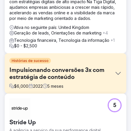
com estratégias digitais de alto impacto Na Tiga Digital,
ajudamos empresas ambiciosas a crescer mais rápido,
acelerando as vendas online e a visibilidade da marca
por meio de marketing orientado a dados.
Ativa no seguinte país: United Kingdom
Geração de leads, Orientações de marketing
+4
Tecnologia financeira, Tecnologia da informação
+1
$0 - $2,500
Histórias de sucesso
Impulsionando conversões 3x com
estratégia de conteúdo
$
6,000
2022
5
meses
Desafio
5
Uma startup SaaS na área de tecnologia de RH tinha um
site moderno, mas não atraía leads. O blog carecia de
estrutura, não ranqueava para termos relevantes e havia
Stride Up
pouca visibilidade orgânica para recursos ou casos de
uso importantes.
A agência a serviço da sua performance digital