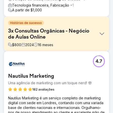
Tecnologia financeira, Fabricação
+1
A partir de $1,000
Histórias de sucesso
3x Consultas Orgânicas - Negócio
de Aulas Online
$
800
2024
16
meses
Desafio
4.7
A empresa de ensino particular oferecia aulas online de
alta qualidade em disciplinas de GCSE e A-Level, mas
tinha dificuldades para gerar leads por meio de seu
Nautilus Marketing
website. O site não tinha visibilidade nos mecanismos de
busca, tinha uma estrutura de conteúdo fraca e foi
Uma agência de marketing com um toque nerd! 🤓
construído com base em um modelo desatualizado, não
182 avaliações
otimizado para SEO ou conversão. Eles precisavam de
um relançamento moderno que pudesse aumentar o
​Nautilus Marketing é um serviço completo de marketing
alcance orgânico e gerar consultas consistentes de pais
digital com sede em Londres, contando com uma variada
e alunos.
base de clientes nacionais e internacionais. Orgulhamo-
nos de nosso atendimento ao cliente e excelente mão de