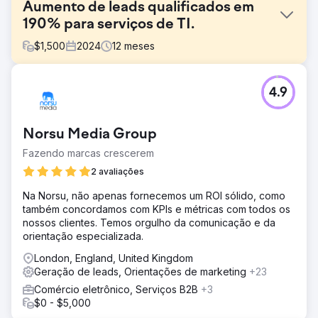
Aumento de leads qualificados em
190% para serviços de TI.
$
1,500
2024
12
meses
Desafio
4.9
A empresa oferecia serviços de certificação Cyber
Essentials e Cyber Essentials Plus, mas tinha baixa
visibilidade online e um site desatualizado que não
Norsu Media Group
refletia a confiança e a autoridade necessárias para
converter leads na área de segurança cibernética.
Fazendo marcas crescerem
Apesar de um serviço competitivo, eles não estavam
2 avaliações
ranqueados para termos de busca importantes como
"certificação Cyber Essentials no Reino Unido" ou "custo
Na Norsu, não apenas fornecemos um ROI sólido, como
do Cyber Essentials Plus". Eles precisavam de um
também concordamos com KPIs e métricas com todos os
relançamento completo do site, com suporte de SEO,
nossos clientes. Temos orgulho da comunicação e da
para construir credibilidade e gerar leads qualificados.
orientação especializada.
Solução
London, England, United Kingdom
Entregamos um relançamento estratégico e uma
Geração de leads, Orientações de marketing
+23
campanha de SEO, incluindo: Pesquisa profunda de
Comércio eletrônico, Serviços B2B
+3
palavras-chave para identificar oportunidades de alta
$0 - $5,000
conversão e baixa concorrência Redação de SEO para