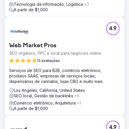
alcance nacional; Melhorou o desempenho, a usabilidade
Tecnologia da informação, Logística
+3
e os caminhos de conversão do website para geração
A partir de $1,000
de leads; Utilizou a pesquisa de palavras-chave,
auditorias de sites e análises da concorrência da
Semrush para identificar oportunidades de ranqueamento
em escala.
4.9
Resultado
Após a implementação, a Colonial Agency alcançou um
Web Market Pros
crescimento mensurável em todo o país: aumento da
visibilidade orgânica em diversos mercados dos EUA;
SEO orgânico, PPC e local para negócios online
classificação na primeira página para palavras-chave de
13 avaliações
alta intenção relacionadas a recrutamento de pessoal
doméstico e serviços para o lar; crescimento de leads
Serviços de SEO para B2B, comércio eletrônico,
qualificados provenientes de usuários de busca em todo
produtos SAAS, empresas de serviços locais,
o país; presença de marca mais forte na busca orgânica,
dispensários de cannabis, lojas CBD e muito mais
apoiando a geração de leads escalável; o SEO tornou-se
Los Angeles, California, United States
um canal de aquisição confiável em todo o país para a
SEO local, Gestão de backlinks
+6
Colonial Agency.
Comércio eletrônico, Arquitetura
+1
A partir de $1,000
Ir para a página da agência
4.9