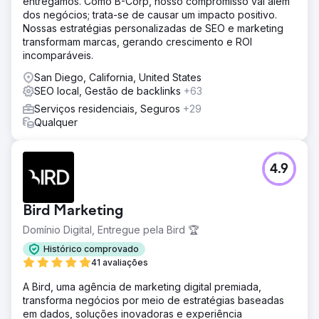
entregamos. Como B-Corp, nosso compromisso vai além
clínica no assunto por meio de conteúdo focado em EEAT
dos negócios; trata-se de causar um impacto positivo.
(Early Action, Economics and Training - Melhoria,
Nossas estratégias personalizadas de SEO e marketing
Avaliação, Atitudes e Experiência) e otimização contínua
transformam marcas, gerando crescimento e ROI
de SEO local.
incomparáveis.
San Diego, California, United States
Ir para a página da agência
SEO local, Gestão de backlinks
+63
Serviços residenciais, Seguros
+29
Qualquer
4.9
Bird Marketing
Domínio Digital, Entregue pela Bird 🏆
Histórico comprovado
41 avaliações
A Bird, uma agência de marketing digital premiada,
transforma negócios por meio de estratégias baseadas
em dados, soluções inovadoras e experiência