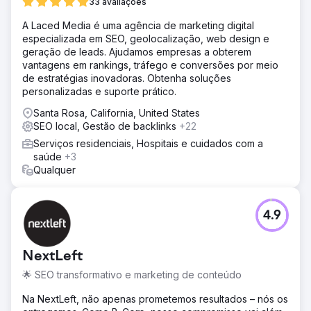
33 avaliações
com alta intenção de compra e gerar um fluxo constante
de pacientes por meio do Google.
A Laced Media é uma agência de marketing digital
especializada em SEO, geolocalização, web design e
Solução
geração de leads. Ajudamos empresas a obterem
A Royal Reef Media implementou uma estratégia de SEO
vantagens em rankings, tráfego e conversões por meio
local focada no setor de saúde, que incluiu otimização do
de estratégias inovadoras. Obtenha soluções
perfil da empresa no Google, pesquisa de palavras-
personalizadas e suporte prático.
chave, SEO on-page, melhorias técnicas, dados
estruturados, gestão de citações locais e
Santa Rosa, California, United States
desenvolvimento de conteúdo de autoridade. A
SEO local, Gestão de backlinks
+22
campanha teve como objetivo melhorar o
Serviços residenciais, Hospitais e cuidados com a
posicionamento local, fortalecer a visibilidade no Google
saúde
+3
Maps e aumentar a descoberta de pacientes na Busca do
Qualquer
Google.
Resultado
Em quatro meses, a Onward Psychiatry aumentou o
4.9
tráfego orgânico em 321%, melhorou a visibilidade para
palavras-chave de alta intenção relacionadas à
psiquiatria e saúde mental, aumentou as visualizações do
NextLeft
perfil da empresa no Google e as ações dos pacientes
em 204% e gerou mais consultas qualificadas de
🌟 SEO transformativo e marketing de conteúdo
pacientes por meio da Busca do Google e do Google
Na NextLeft, não apenas prometemos resultados – nós os
Maps. A campanha também fortaleceu a autoridade da