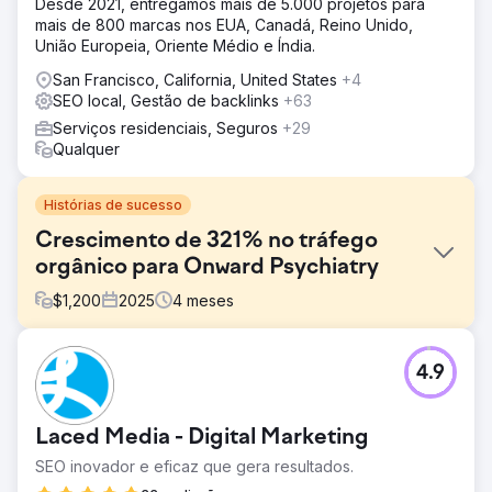
Desde 2021, entregamos mais de 5.000 projetos para
mais de 800 marcas nos EUA, Canadá, Reino Unido,
União Europeia, Oriente Médio e Índia.
San Francisco, California, United States
+4
SEO local, Gestão de backlinks
+63
Serviços residenciais, Seguros
+29
Qualquer
Histórias de sucesso
Crescimento de 321% no tráfego
orgânico para Onward Psychiatry
$
1,200
2025
4
meses
Desafio
4.9
A clínica Onward Psychiatry queria aumentar sua
visibilidade online e atrair mais pacientes em um mercado
competitivo de saúde mental. Embora oferecesse
Laced Media - Digital Marketing
atendimento psiquiátrico especializado para ansiedade,
depressão, TDAH e transtornos de humor, tinha
SEO inovador e eficaz que gera resultados.
dificuldades para se posicionar bem em buscas locais