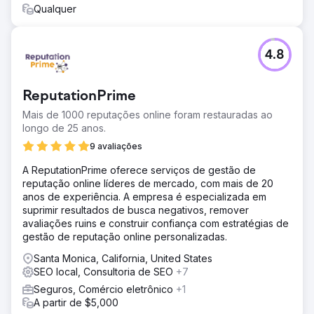
Resultado
Qualquer
• Aumento de 148% no tráfego orgânico • Melhoria de
62% na taxa de conversão • Aumento de 37% no valor
médio do pedido • 54 posições entre as 3 primeiras
4.8
palavras-chave • Crescimento de 2,6 vezes nas vendas
online mensais
ReputationPrime
Ir para a página da agência
Mais de 1000 reputações online foram restauradas ao
longo de 25 anos.
9 avaliações
A ReputationPrime oferece serviços de gestão de
reputação online líderes de mercado, com mais de 20
anos de experiência. A empresa é especializada em
suprimir resultados de busca negativos, remover
avaliações ruins e construir confiança com estratégias de
gestão de reputação online personalizadas.
Santa Monica, California, United States
SEO local, Consultoria de SEO
+7
Seguros, Comércio eletrônico
+1
A partir de $5,000