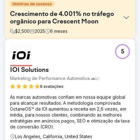
Histórias de sucesso
Crescimento de 4.001% no tráfego
orgânico para Crescent Moon
$
2,500
2025
6
meses
Desafio
5
A Crescent Moon Recovery precisava aumentar sua
visibilidade online e gerar mais admissões qualificadas
em um mercado de tratamento de dependência
IOI Solutions
altamente competitivo. O objetivo era melhorar o
posicionamento no Google, dominar as buscas locais e
Marketing de Performance Automotiva 🚗📈
criar uma fonte sustentável de leads orgânicos sem
8 avaliações
depender exclusivamente de publicidade paga.
As marcas automotivas confiam em nossa equipe global
Solução
para alcançar resultados. A metodologia comprovada
A Royal Reef Media desenvolveu uma estratégia
OctaneOS™ da IOI aumentou a receita em 2,6 vezes, em
abrangente de SEO local focada na otimização do perfil
média, para nossos clientes, combinando as melhores
da empresa no Google, SEO on-page, otimização
estratégias em anúncios pagos, SEO e otimização da taxa
técnica, pesquisa de palavras-chave, gestão de
de conversão (CRO).
citações, dados estruturados, estratégia de avaliações e
otimização de conteúdo. Ao fortalecer a visibilidade tanto
Los Angeles, California, United States
na busca orgânica quanto no Google Maps,