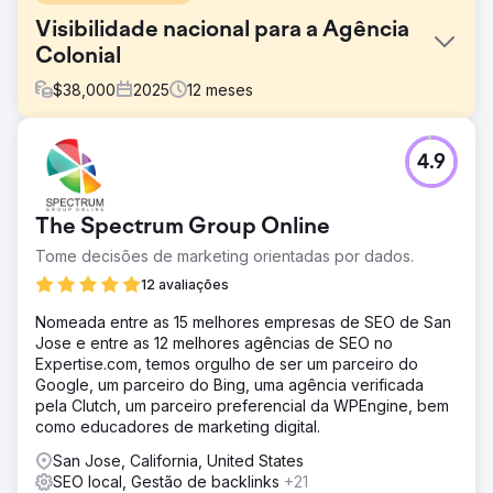
Visibilidade nacional para a Agência
Colonial
$
38,000
2025
12
meses
Desafio
4.9
A Colonial Agency precisava expandir sua visibilidade
nacional e gerar leads qualificados em diversos
mercados dos EUA. O site não possuía cobertura de
The Spectrum Group Online
palavras-chave em nível nacional, uma arquitetura de
páginas de serviços escalável e visibilidade de busca
Tome decisões de marketing orientadas por dados.
além dos principais mercados locais, o que limitava o
12 avaliações
crescimento em buscas por recrutamento doméstico com
alta intenção de compra.
Nomeada entre as 15 melhores empresas de SEO de San
Jose e entre as 12 melhores agências de SEO no
Solução
Expertise.com, temos orgulho de ser um parceiro do
A Los Angeles SEO Inc. executou uma estratégia nacional
Google, um parceiro do Bing, uma agência verificada
de SEO e otimização de websites, guiada por dados da
pela Clutch, um parceiro preferencial da WPEngine, bem
Semrush: Reestruturou o conteúdo de serviços e
como educadores de marketing digital.
localização para atender à demanda de buscas em nível
nacional; Otimizou o SEO on-page para palavras-chave
San Jose, California, United States
de recrutamento no mercado nacional com intenção de
SEO local, Gestão de backlinks
+21