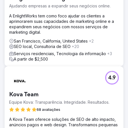
Google Maps, listagens locais inconsistentes e baixa
Ajudando empresas a expandir seus negócios online.
descoberta em buscas locais não relacionadas à marca.
A EnlightWorks tem como foco ajudar os clientes a
Solução
aprimorarem suas capacidades de marketing online e a
A Los Angeles SEO executou uma campanha de SEO
expandirem seus negócios com nossos serviços de
local focada em 90 dias, incluindo: Otimização completa
marketing digital.
do perfil da empresa no Google (categorias, serviços,
fotos, publicações e perguntas e respostas); Pesquisa de
San Francisco, California, United States
+2
palavras-chave locais e otimização on-page para
SEO local, Consultoria de SEO
+20
intenção de busca baseada em localização; Limpeza e
Serviços residenciais, Tecnologia da informação
+3
consistência de citações nos principais diretórios locais;
A partir de $2,500
Estratégia de aquisição de avaliações para aumentar o
volume, a atualidade e a relevância das palavras-chave;
Construção de autoridade local por meio de backlinks
4.9
relevantes para nicho e localização geográfica.
Resultado
Aumento significativo na visibilidade do Google Maps
Kova Team
para buscas locais de alta intenção. Posicionamento entre
Equipe Kova: Transparência. Integridade. Resultados.
os 3 primeiros resultados do Google Maps para palavras-
chave principais, como "bagel shop Beverly Hills". Forte
68 avaliações
crescimento em ligações telefônicas, solicitações de
A Kova Team oferece soluções de SEO de alto impacto,
rotas e fluxo de clientes na loja. Perfil de avaliações
anúncios pagos e web design. Transformamos pequenas
aprimorado com classificações mais altas e maior