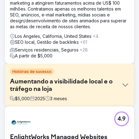
marketing a atingirem faturamentos acima de US$ 100
milhões. Contratamos apenas os melhores talentos em
SEO, anúncios, e-mail marketing, mídias sociais e
design/desenvolvimento de sites animados para superar
as metas de receita de nossos clientes.
Los Angeles, California, United States
+4
SEO local, Gestão de backlinks
+61
Serviços residenciais, Seguros
+28
A partir de $5,000
Histórias de sucesso
Aumentando a visibilidade local e o
tráfego na loja
$
5,000
2025
3
meses
Desafio
4.9
A Beverly Hills Bagel enfrentou forte concorrência de
cafeterias próximas e redes nacionais de alimentação.
Apesar de um produto de qualidade e clientes fiéis, o
EnlightWorks Managed Websites
negócio tinha dificuldades com a visibilidade limitada no