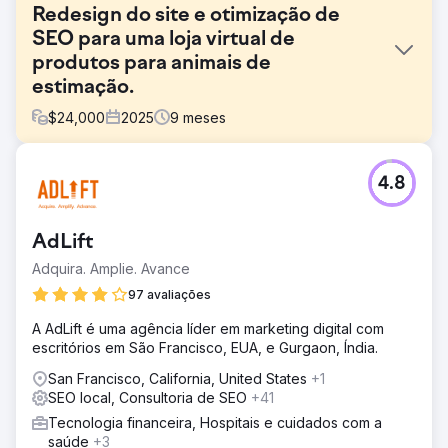
Redesign do site e otimização de
SEO para uma loja virtual de
produtos para animais de
estimação.
$
24,000
2025
9
meses
Desafio
4.8
Uma loja virtual de móveis enfrentava queda no tráfego
orgânico devido à arquitetura desatualizada do site,
lentidão no carregamento e otimização deficiente das
AdLift
páginas de produtos. As taxas de conversão estavam
abaixo da média do setor.
Adquira. Amplie. Avance
Solução
97 avaliações
Redesenhamos o site com uma arquitetura focada em
A AdLift é uma agência líder em marketing digital com
dispositivos móveis e SEO. Melhoramos os Core Web
escritórios em São Francisco, EUA, e Gurgaon, Índia.
Vitals, otimizamos o esquema de produtos, aprimoramos
o conteúdo das páginas de categoria e implementamos
San Francisco, California, United States
+1
links internos estratégicos. Simultaneamente, lançamos
SEO local, Consultoria de SEO
+41
campanhas de marketing de conteúdo e aquisição de
Tecnologia financeira, Hospitais e cuidados com a
links.
saúde
+3