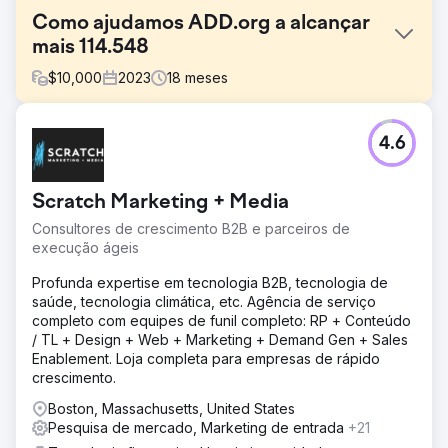
Como ajudamos ADD.org a alcançar
mais 114.548
$
10,000
2023
18
meses
Desafio
4.6
Milhões de pessoas procuram ajuda online para o seu
TDAH, e a ADDA não foi encontrada por 99,9% dessas
pessoas – não por falta de autoridade, mas porque não
Scratch Marketing + Media
conseguiam competir com aqueles com uma estratégia
de SEO. Isto significava que a voz genuína da ADDA
Consultores de crescimento B2B e parceiros de
estava a ser eclipsada por empresas com fins lucrativos.
execução ágeis
Solução
Profunda expertise em tecnologia B2B, tecnologia de
Estratégia de conteúdo - da análise à execução 1.
saúde, tecnologia climática, etc. Agência de serviço
Palavras-chave e mapeamento de conversão 2.
completo com equipes de funil completo: RP + Conteúdo
Direcionamento de link interno, limpeza de conteúdo e
/ TL + Design + Web + Marketing + Demand Gen + Sales
trabalho na página 3 Engenharia reversa e snippets em
Enablement. Loja completa para empresas de rápido
destaque vencedores 4. Diretrizes EEAT implementadas
crescimento.
Resultado
Boston, Massachusetts, United States
Em 12 meses, o alcance orgânico da ADD.org disparou: -
Pesquisa de mercado, Marketing de entrada
+21
Aumento de 233% no tráfego de busca orgânica,