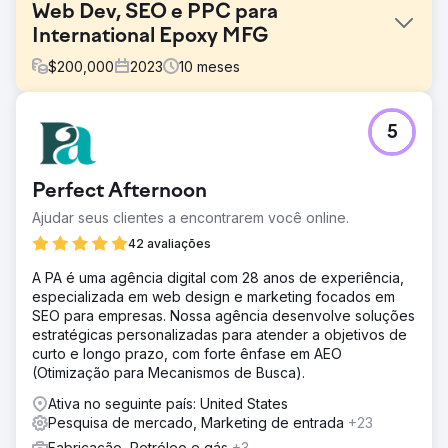
Web Dev, SEO e PPC para
International Epoxy MFG
$
200,000
2023
10
meses
Desafio
5
Crie uma nova marca de epóxi focada no consumidor a
partir de nosso fabricante corporativo B2B.
Solução
Perfect Afternoon
Perfect Afternoon desenvolveu um novo site Entropy
Ajudar seus clientes a encontrarem você online.
Resin com programação backend personalizada em
WordPress e WooCommerce. Eles o integraram com
42 avaliações
nosso ERP e Salesforce CRM, conduziram análises de
A PA é uma agência digital com 28 anos de experiência,
mercado e gerenciaram nosso SEO e SEM, melhorando
especializada em web design e marketing focados em
nossa presença online de forma eficaz.
SEO para empresas. Nossa agência desenvolve soluções
Resultado
estratégicas personalizadas para atender a objetivos de
Desde o relançamento, as vendas aumentaram 56% no
curto e longo prazo, com forte ênfase em AEO
acumulado do ano. A integração com nosso CRM
(Otimização para Mecanismos de Busca).
simplifica o marketing para consumidores finais e facilita a
Ativa no seguinte país: United States
vinculação de campanhas sociais ao nosso site para
Pesquisa de mercado, Marketing de entrada
+23
obter mais informações. O conteúdo educacional foi
premiado e houve um aumento nas consultas de
Fabricação, Petróleo e gás
+3