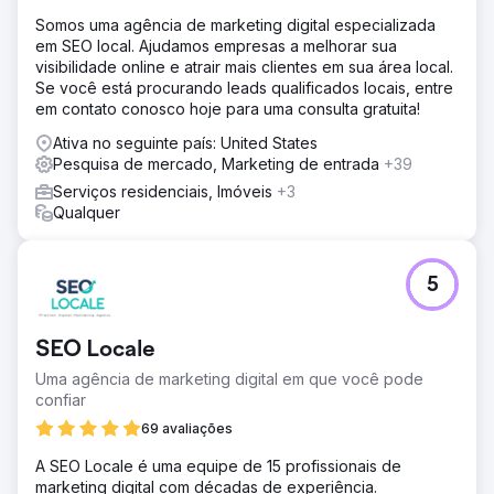
Solução
Somos uma agência de marketing digital especializada
Conduzimos uma extensa auditoria no local, identificamos
em SEO local. Ajudamos empresas a melhorar sua
problemas técnicos e implementamos correções.
visibilidade online e atrair mais clientes em sua área local.
Avaliamos a velocidade do site, o desempenho e a
Se você está procurando leads qualificados locais, entre
experiência do usuário móvel, levando a melhorias
em contato conosco hoje para uma consulta gratuita!
direcionadas. Esses esforços resultaram em um aumento
médio de 29% nas conversões, demonstrando a eficácia
Ativa no seguinte país: United States
de nossas otimizações.
Pesquisa de mercado, Marketing de entrada
+39
Resultado
Serviços residenciais, Imóveis
+3
O site de reservas focado em viagens alcançou melhores
Qualquer
posicionamentos orgânicos e aumentou as conversões
em dispositivos móveis devido às melhorias. Essas
melhorias levaram a um CPA mais baixo e a uma maior
5
retenção de clientes, com as classificações orgânicas
continuando a subir.
SEO Locale
Ir para a página da agência
Uma agência de marketing digital em que você pode
confiar
69 avaliações
A SEO Locale é uma equipe de 15 profissionais de
marketing digital com décadas de experiência.