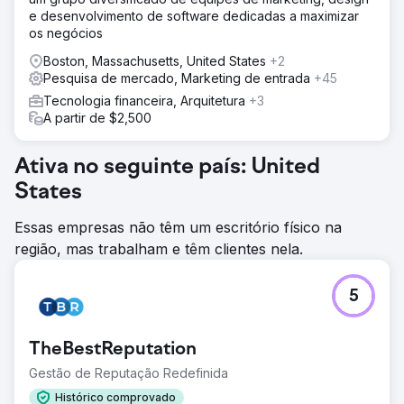
“Somente Observar” para todos os esforços de Pesquisa
e desenvolvimento de software dedicadas a maximizar
de Modelo SUBARU. Fase 2 – Análise: A SEP trabalhou
os negócios
junto com o Google para concluir um estudo de “Co-
Pesquisa” que forneceu informações sobre quais
Boston, Massachusetts, United States
+2
concorrentes veiculam anúncios contra a SUBARU com
Pesquisa de mercado, Marketing de entrada
+45
mais frequência. Fase 3 – Teste de modificação de lance
Tecnologia financeira, Arquitetura
+3
A partir de $2,500
Resultado
Conseguimos aproveitar a segmentação por público-alvo
e as modificações de lance para reduzir gastos e
Ativa no seguinte país: United
melhorar o uso do orçamento. Redução de 77% no CPC
States
médio para pessoas classificadas como No Mercado
para SUBARU Aumento de 21% na porcentagem de
Novas Sessões Aumento de 32% nos gastos atrás de
Essas empresas não têm um escritório físico na
pessoas não identificadas como No Mercado para
região, mas trabalham e têm clientes nela.
SUBARU
5
Ir para a página da agência
TheBestReputation
Gestão de Reputação Redefinida
Histórico comprovado