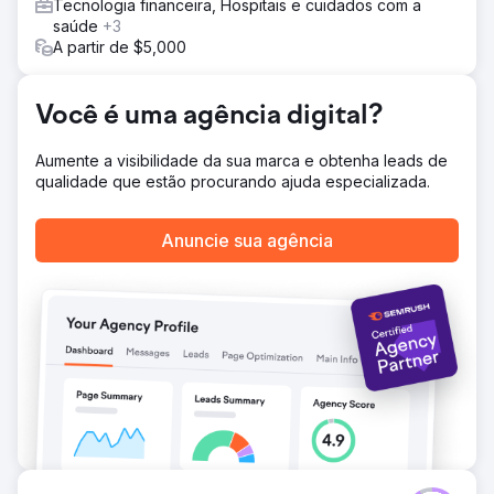
Tecnologia financeira, Hospitais e cuidados com a
alcançando mais 114.548 pessoas por mês. - 254
saúde
+3
destaques ganhos – um aumento de 630,77%. - 3.532
A partir de $5,000
palavras-chave classificadas entre as 20 primeiras – um
aumento de 87,6%.
Você é uma agência digital?
Ir para a página da agência
Aumente a visibilidade da sua marca e obtenha leads de
qualidade que estão procurando ajuda especializada.
Anuncie sua agência