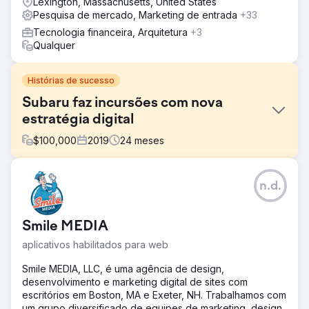
Lexington, Massachusetts, United States
Pesquisa de mercado, Marketing de entrada
+33
Tecnologia financeira, Arquitetura
+3
Qualquer
Histórias de sucesso
Subaru faz incursões com nova
estratégia digital
$
100,000
2019
24
meses
Desafio
n.d.
Os concorrentes da SUBARU tornaram-se cada vez mais
agressivos nos seus esforços de pesquisa, licitando
contra termos do Modelo SUBARU, muitas vezes numa
Smile MEDIA
base amplamente modificada, o que aumenta
significativamente os custos. Dadas as restrições
aplicativos habilitados para web
orçamentais, tivemos de criar uma abordagem
sustentável para diminuir o montante gasto.
Smile MEDIA, LLC, é uma agência de design,
desenvolvimento e marketing digital de sites com
Solução
escritórios em Boston, MA e Exeter, NH. Trabalhamos com
Fase 1 – Configuração: SEP implementou públicos
um grupo diversificado de equipes de marketing, design