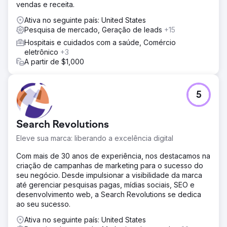
vendas e receita.
incluindo estratégia de marca, web design, planejamento
de mídia, desenvolvimento criativo e marketing de
Ativa no seguinte país: United States
mecanismo de busca. Após auditar o site, as
Pesquisa de mercado, Geração de leads
+15
comunicações e a base de membros da Walden, a
Hospitais e cuidados com a saúde, Comércio
Anchour identificou áreas-chave de melhoria. Eles
eletrônico
+3
entregaram ativos como diretrizes de marca, conteúdo
A partir de $1,000
de mídia social, campanhas de e-mail (via Klaviyo) e
criativos de TV conectada (via MNTN). A Anchour se
integrou à equipe da Walden, usando o Slack e
ferramentas de gerenciamento de projetos para
5
execução perfeita.
Resultado
Search Revolutions
O trabalho da Anchour gerou resultados significativos,
com a Walden alcançando seu primeiro crescimento
Eleve sua marca: liberando a excelência digital
positivo de associados desde 2022, ao mesmo tempo em
Com mais de 30 anos de experiência, nos destacamos na
que reduziu os gastos em 75%. A redefinição da marca
criação de campanhas de marketing para o sucesso do
colocou a empresa em um novo caminho para o sucesso,
seu negócio. Desde impulsionar a visibilidade da marca
com crescimento mensal consistente desde o início da
até gerenciar pesquisas pagas, mídias sociais, SEO e
parceria. O foco da Anchour na ação, comunicação clara
desenvolvimento web, a Search Revolutions se dedica
e integração profunda com a equipe da Walden os
ao seu sucesso.
tornou uma extensão confiável do departamento de
marketing, proporcionando impacto comercial tangível.
Ativa no seguinte país: United States