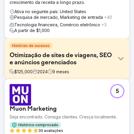
crescimento da receita a longo prazo.
Ativa no seguinte país: United States
Pesquisa de mercado, Marketing de entrada
+40
Tecnologia financeira, Comércio eletrônico
+3
A partir de $1,000
Histórias de sucesso
Otimização de sites de viagens, SEO
e anúncios gerenciados
$
125,000
2024
9
meses
Desafio
5
A Perfect Afternoon redesenhou um site de viagens para
atender aos requisitos técnicos de SEO, melhorando o
desempenho e a visibilidade. Eles criaram páginas de
Muon Marketing
destino direcionadas, vincularam-nas a uma campanha
estratégica de anúncios pagos e alcançaram um sucesso
Seja encontrado. Consiga clientes. Cresça localmente.
significativo ao aumentar o tráfego orgânico e as
Histórico comprovado
conversões conquistadas.
30 avaliações