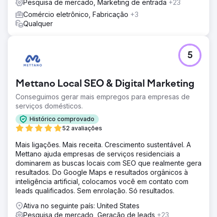
Pesquisa de mercado, Marketing de entrada
+23
Ir para a página da agência
Comércio eletrônico, Fabricação
+3
Qualquer
5
Mettano Local SEO & Digital Marketing
Conseguimos gerar mais empregos para empresas de
serviços domésticos.
Histórico comprovado
52 avaliações
Mais ligações. Mais receita. Crescimento sustentável. A
Mettano ajuda empresas de serviços residenciais a
dominarem as buscas locais com SEO que realmente gera
resultados. Do Google Maps e resultados orgânicos à
inteligência artificial, colocamos você em contato com
leads qualificados. Sem enrolação. Só resultados.
Ativa no seguinte país: United States
Pesquisa de mercado, Geração de leads
+23