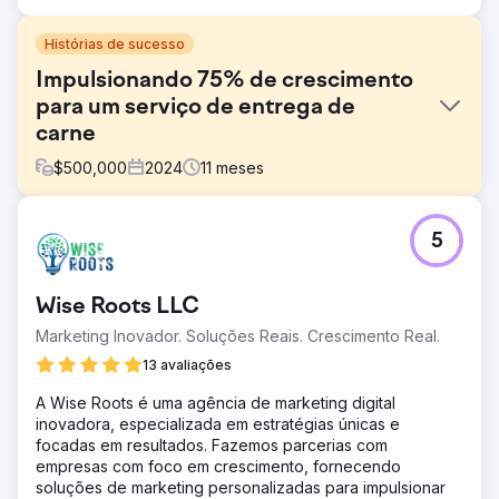
Histórias de sucesso
Impulsionando 75% de crescimento
para um serviço de entrega de
carne
$
500,000
2024
11
meses
Desafio
5
Walden Local, um mercado de agricultores moderno,
precisava modernizar sua experiência digital e
estabelecer uma maneira sustentável e consistente de
Wise Roots LLC
aumentar sua base de membros. Com uma associação em
declínio desde 2022, a empresa enfrentou desafios
Marketing Inovador. Soluções Reais. Crescimento Real.
significativos na criação de uma marca coesa e estratégia
13 avaliações
de marketing eficaz. Eles precisavam de um parceiro
para melhorar sua marca, site e esforços de marketing
A Wise Roots é uma agência de marketing digital
para mudar as coisas e impulsionar um crescimento
inovadora, especializada em estratégias únicas e
mensurável.
focadas em resultados. Fazemos parcerias com
empresas com foco em crescimento, fornecendo
Solução
soluções de marketing personalizadas para impulsionar
A Anchour forneceu suporte de serviço completo,