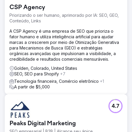
auditoria rápida revelou redirecionamentos ausentes,
CSP Agency
metadados ruins, alvos de rastreamento de baixo valor,
imagens não otimizadas e conteúdo superficial por
Priorizando o ser humano, aprimorado por IA: SEO, GEO,
categoria. Nos concentramos em aprimorar o SEO no site,
Conteúdo, Links
otimizar imagens e aprimorar as páginas de categoria
para aumentar a visibilidade por meio de buscas sem
A CSP Agency é uma empresa de SEO que prioriza o
marca.
fator humano e utiliza inteligência artificial para ajudar
marcas a crescerem por meio de Otimização Generativa
Solução
para Mecanismos de Busca (GEO) e estratégias
Realizamos uma auditoria de site da Semrush para corrigir
orgânicas avançadas que impulsionam a visibilidade, a
problemas como conteúdo duplicado, links quebrados,
credibilidade e resultados comerciais mensuráveis.
erros 404 e problemas de JavaScript. A pesquisa da
concorrência revelou as principais fontes de tráfego e
Golden, Colorado, United States
palavras-chave de alto desempenho, com foco em
SEO, SEO para Shopify
+7
buscas sem marca. O Rastreamento de Posição monitorou
Tecnologia financeira, Comércio eletrônico
+1
o ranking de palavras-chave e a visibilidade do
A partir de $5,000
conteúdo. Por fim, backlinks tóxicos foram removidos
para reduzir a pontuação de spam do site e melhorar a
saúde do SEO.
4.7
Resultado
A Kompozit Pazari publicou mais de 50 páginas de
categorias otimizadas para SEO e mais de 15 posts de
Peaks Digital Marketing
blog. Apesar dos desafios de infraestrutura, muitos
SEO empresarial | B2B | Alcance seu ápice.