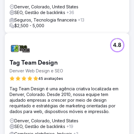
produção de conteúdo e monitoramento da concorrência
Denver, Colorado, United States
nos permitiu ajustar o roteiro conforme a autoridade e a
SEO, Gestão de backlinks
+36
visibilidade do site evoluíam.
Seguros, Tecnologia financeira
+13
Resultado
$2,500 - 5,000
Em apenas 1,5 ano, a marca registrou um aumento de
492% nas impressões orgânicas e de 125% nos cliques.
A visibilidade melhorou 1,21% e o ranqueamento médio
4.8
por palavras-chave aumentou mais de 33%. Com mais de
70 posts de blog e mais de 10 landing pages publicadas,
a marca agora está ranqueada para 13 novas palavras-
Tag Team Design
chave, superando muitos concorrentes nos resultados de
busca locais e por categoria.
Denver Web Design e SEO
45 avaliações
Ir para a página da agência
Tag Team Design é uma agência criativa localizada em
Denver, Colorado. Desde 2010, nossa equipe tem
ajudado empresas a crescer por meio de design
requintado e estratégias de marketing orientadas por
dados para web, dispositivos móveis e impressão.
Denver, Colorado, United States
SEO, Gestão de backlinks
+19
Comércio eletrônico, Imóveis
+3