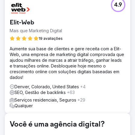
Desafio
4.9
A empresa estava entrando no marketing digital pela
primeira vez e não tinha a base para escalar com
eficácia. Não havia landing pages otimizadas para
Elit-Web
publicidade, e a baixa velocidade do site aumentava os
custos e prejudicava o desempenho dos anúncios. Além
Mais que Marketing Digital
disso, atingir um público B2B de nicho exigia uma
19 avaliações
estratégia personalizada para se destacar em um
mercado frequentemente dominado por concorrentes
Aumente sua base de clientes e gere receita com a Elit-
B2C.
Web, uma empresa de marketing digital comprovada que
ajudou milhares de marcas a atrair tráfego, ganhar leads
Solução
e transações online. Desbloqueie hoje mesmo o
Criamos landing pages personalizadas alinhadas a
crescimento online com soluções digitais baseadas em
grupos de anúncios segmentados e melhoramos a
dados!
velocidade do site para aprimorar a qualidade dos
anúncios e reduzir custos. Nossa equipe lançou
Denver, Colorado, United States
+4
campanhas integradas no Google, Meta e LinkedIn.
SEO, Gestão de backlinks
+63
Utilizando testes A/B e otimização contínua, elaboramos
Serviços residenciais, Seguros
+29
mensagens publicitárias, recursos visuais e estratégias de
Qualquer
segmentação sob medida para capturar tráfego de alta
intenção e convertê-lo com eficiência.
Resultado
Você é uma agência digital?
A estratégia holística de anúncios gerou resultados
expressivos. A visibilidade da marca aumentou 3.338% e