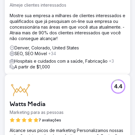
consultas relevantes do setor em menos de 90 dias. Foi
Almeje clientes interessados
destaque nos Panoramas de IA do Google para 12 das
principais palavras-chave de negócios. A participação
Mostre sua empresa a milhares de clientes interessados e
nas respostas de IA aumentou de 0% para 34% em sua
qualificados que já pesquisam on-line sua empresa ou
categoria. Houve um aumento de 28% nos leads
concessionária nas áreas em que você atua atualmente. -
qualificados atribuídos ao tráfego de referência de
Atraia mais de 90% dos clientes interessados que você
plataformas de IA generativa. Posicionada como líder do
não consegue alcançar!
setor no novo ecossistema de buscas.
Denver, Colorado, United States
SEO, SEO Móvel
+34
Ir para a página da agência
Hospitais e cuidados com a saúde, Fabricação
+3
A partir de $1,000
4.4
Watts Media
Marketing para as pessoas
7 avaliações
Alcance seus picos de marketing Personalizamos nossas