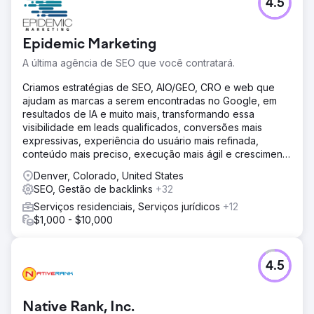
4.5
Uma empresa de serviços B2B sem presença em
mecanismos de busca generativa. Quando os usuários
buscavam soluções para seus setores no ChatGPT,
Epidemic Marketing
Perplexity ou Google AI Overviews, a concorrência
aparecia, mas eles não. Estavam perdendo
A última agência de SEO que você contratará.
oportunidades de negócios em um canal que seus
concorrentes ainda não compreendiam. Precisavam
Criamos estratégias de SEO, AIO/GEO, CRO e web que
estabelecer presença nesse novo ecossistema antes
ajudam as marcas a serem encontradas no Google, em
que o mercado saturasse.
resultados de IA e muito mais, transformando essa
visibilidade em leads qualificados, conversões mais
Solução
expressivas, experiência do usuário mais refinada,
Implementação de uma estratégia GEO (Generative
conteúdo mais preciso, execução mais ágil e crescimento
Engine Optimization) completa. Reestruturação de
mensurável da receita.
conteúdo para responder a perguntas específicas da
Denver, Colorado, United States
jornada do comprador. Marcação de esquema avançada
SEO, Gestão de backlinks
+32
para entidades e relacionamentos. Otimização da
Serviços residenciais, Serviços jurídicos
+12
arquitetura para reduzir os custos de extração para
$1,000 - $10,000
modelos de linguagem. Criação de conteúdo citável
usando dados proprietários e uma metodologia exclusiva.
Gestão da presença da marca em todas as fontes que
4.5
alimentam os modelos de linguagem.
Resultado
A marca foi consistentemente citada pelo ChatGPT em
Native Rank, Inc.