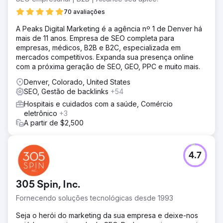
problemas técnicos foram resolvidos por meio de
comunicação contínua. Como resultado de esforços
70 avaliações
consistentes de conteúdo, a visibilidade aumentou
A Peaks Digital Marketing é a agência nº 1 de Denver há
9,94%, a taxa de conversão 2,89%, as transações 93%
mais de 11 anos. Empresa de SEO completa para
e a receita 1.188%.
empresas, médicos, B2B e B2C, especializada em
mercados competitivos. Expanda sua presença online
Ir para a página da agência
com a próxima geração de SEO, GEO, PPC e muito mais.
Denver, Colorado, United States
SEO, Gestão de backlinks
+54
Hospitais e cuidados com a saúde, Comércio
eletrônico
+3
A partir de $2,500
4.7
305 Spin, Inc.
Fornecendo soluções tecnológicas desde 1993
Seja o herói do marketing da sua empresa e deixe-nos