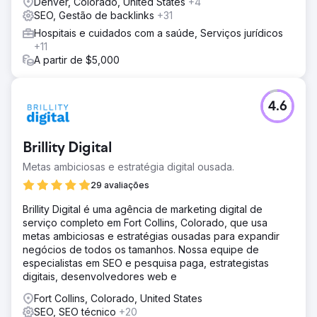
Denver, Colorado, United States
+4
individuais e marcação Schema especializada para cada
SEO, Gestão de backlinks
+31
tipo de oferta. Conteúdo otimizado para snippets em
Hospitais e cuidados com a saúde, Serviços jurídicos
destaque e resumos com IA. SEO técnico unificado: Core
+11
Web Vitals, prioridade para dispositivos móveis, URLs
A partir de $5,000
limpas. Estratégia local com perfil do Google Meu
Negócio otimizado para localização. Método proprietário
para evitar canibalização de palavras-chave entre
domínios no mesmo nicho.
4.6
Resultado
13 páginas simultaneamente classificadas na primeira
Brillity Digital
página do Google para as principais palavras-chave do
nicho. Domínio absoluto da SERP, com as posições de 1 a
Metas ambiciosas e estratégia digital ousada.
10 sob controle. Aumento médio de 340% no tráfego
29 avaliações
orgânico por site. Redução de 70% na dependência do
Google Ads. Primeiros sites do setor a aparecerem em
Brillity Digital é uma agência de marketing digital de
Visões Gerais de IA e a serem citados pelo ChatGPT e
serviço completo em Fort Collins, Colorado, que usa
Perplexity para consultas de turismo no México.
metas ambiciosas e estratégias ousadas para expandir
negócios de todos os tamanhos. Nossa equipe de
especialistas em SEO e pesquisa paga, estrategistas
Ir para a página da agência
digitais, desenvolvedores web e
Fort Collins, Colorado, United States
SEO, SEO técnico
+20