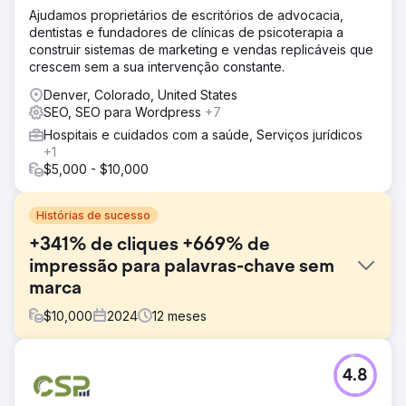
Ajudamos proprietários de escritórios de advocacia,
dentistas e fundadores de clínicas de psicoterapia a
construir sistemas de marketing e vendas replicáveis que
crescem sem a sua intervenção constante.
Denver, Colorado, United States
SEO, SEO para Wordpress
+7
Hospitais e cuidados com a saúde, Serviços jurídicos
+1
$5,000 - $10,000
Histórias de sucesso
+341% de cliques +669% de
impressão para palavras-chave sem
marca
$
10,000
2024
12
meses
Desafio
4.8
A Kompozit Pazari buscava aumentar o tráfego e as
vendas, mas não possuía os fundamentos de SEO. Uma