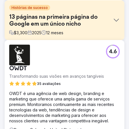
Histórias de sucesso
13 páginas na primeira página do
Google em um único nicho
$
3,300
2025
12
meses
Desafio
4.6
O mercado de turismo de balão de ar quente em
Teotihuacan estava saturado, com mais de 40
operadores competindo pelas mesmas palavras-chave
OWDT
de alta conversão. Os clientes chegavam de forma
fragmentada, distribuídos entre várias empresas sem um
Transformando suas visões em avanços tangíveis
posicionamento claro. O desafio: posicionar não uma, mas
35 avaliações
várias marcas do mesmo nicho na primeira página do
Google sem que elas se canibalizassem, construindo ao
OWDT é uma agência de web design, branding e
mesmo tempo autoridade individual para cada domínio
marketing que oferece uma ampla gama de serviços
em um mercado onde todos ofereciam essencialmente o
premium. Monitoramos continuamente as mais recentes
mesmo serviço.
tecnologias da web, tendências de design e
desenvolvimentos de marketing para oferecer aos
Solução
nossos clientes uma vantagem competitiva inegável.
Arquitetura semântica diferenciada para cada site com
ângulos de classificação exclusivos. Mapas de tópicos