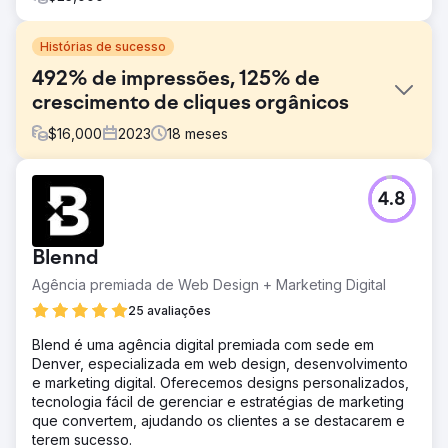
Histórias de sucesso
492% de impressões, 125% de
crescimento de cliques orgânicos
$
16,000
2023
18
meses
Desafio
4.8
A marca precisava aumentar a visibilidade digital e atrair
mais clientes para suas filiais locais. No entanto, o site não
tinha páginas de categoria adequadas, sofria com baixa
Blennd
velocidade e tinha pouca estratégia de SEO local ou
conteúdo. A natureza competitiva do setor também
Agência premiada de Web Design + Marketing Digital
dificultava o ranqueamento para palavras-chave de alta
25 avaliações
intenção sem um roteiro de SEO claro e consistente.
Blend é uma agência digital premiada com sede em
Solução
Denver, especializada em web design, desenvolvimento
Lançamos uma estratégia completa de SEO, abrangendo
e marketing digital. Oferecemos designs personalizados,
auditorias técnicas, otimizações on-page, melhorias na
tecnologia fácil de gerenciar e estratégias de marketing
velocidade do site e links internos. Criamos páginas
que convertem, ajudando os clientes a se destacarem e
dedicadas de categorias e blogs com base em pesquisa
terem sucesso.
estratégica de palavras-chave. Um ciclo contínuo de