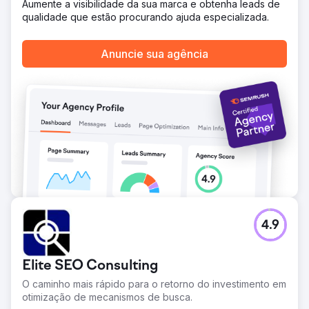
Aumente a visibilidade da sua marca e obtenha leads de
as taxas de conversão, 2.933%. Os cliques aumentaram
qualidade que estão procurando ajuda especializada.
mais de 1.200%, enquanto o custo por clique caiu 75%.
Esses resultados refletiram o impacto de campanhas bem
estruturadas, criativos otimizados e segmentação precisa
Anuncie sua agência
do público-alvo, que transformaram visibilidade em valor
comercial mensurável.
Ir para a página da agência
4.9
Elite SEO Consulting
O caminho mais rápido para o retorno do investimento em
otimização de mecanismos de busca.