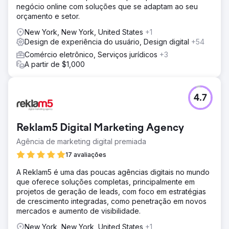
nosso cliente como um líder do setor.
negócio online com soluções que se adaptam ao seu
orçamento e setor.
Ir para a página da agência
New York, New York, United States
+1
Design de experiência do usuário, Design digital
+54
Comércio eletrônico, Serviços jurídicos
+3
A partir de $1,000
4.7
Reklam5 Digital Marketing Agency
Agência de marketing digital premiada
17 avaliações
A Reklam5 é uma das poucas agências digitais no mundo
que oferece soluções completas, principalmente em
projetos de geração de leads, com foco em estratégias
de crescimento integradas, como penetração em novos
mercados e aumento de visibilidade.
New York, New York, United States
+1