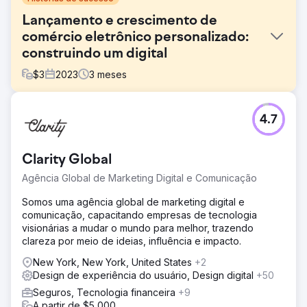
Lançamento e crescimento de
comércio eletrônico personalizado:
construindo um digital
$
3
2023
3
meses
Desafio
4.7
A Cleverpup precisava de mais do que apenas um site —
precisava de uma base digital que pudesse acompanhar
o crescimento do seu negócio. Soluções genéricas e
Clarity Global
prontas para uso não seriam suficientes. Sites baseados
em modelos oferecem lançamentos rápidos, mas
Agência Global de Marketing Digital e Comunicação
apresentam limitações: funcionalidades rígidas, designs
padronizados e problemas de escalabilidade. A empresa
Somos uma agência global de marketing digital e
precisava de um parceiro que pudesse criar uma
comunicação, capacitando empresas de tecnologia
experiência de compra que se destacasse no
visionárias a mudar o mundo para melhor, trazendo
competitivo mercado de produtos para animais de
clareza por meio de ideias, influência e impacto.
estimação e oferecesse flexibilidade para se adaptar à
New York, New York, United States
+2
expansão do negócio.
Design de experiência do usuário, Design digital
+50
Solução
Seguros, Tecnologia financeira
+9
Para dar vida à sua visão na Shopify, implementamos o
A partir de $5,000