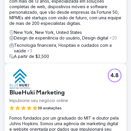
com mais de 13 anos, especializada em soluções
conversão baixas: apesar de ter conteúdo valioso, a taxa
completas de web, dispositivos móveis e software
de conversão do site era abaixo do ideal.
personalizado, que vão desde empresas da Fortune 50,
MPMEs até startups com visão de futuro, com uma equipe
Solução
de mais de 200 especialistas digitais.
Nós reformulamos e redesenhamos o site do cliente,
melhorando a UX, otimizando a velocidade, aumentando
New York, New York, United States
as taxas de conversão com novas landing pages e um
Design de experiência do usuário, Design digital
+20
checkout simplificado. Soluções de API internas foram
Tecnologia financeira, Hospitais e cuidados com a
implantadas para melhorar os processos internos e
saúde
+3
otimizar recursos. Implementamos estratégias de SEO,
A partir de $2,500
direcionando palavras-chave de cauda longa, otimizando
o conteúdo e corrigindo problemas técnicos. As
campanhas de SEM direcionavam palavras-chave de alta
conversão e usavam anúncios de remarketing com mídia
4.8
social e marketing por e-mail para aumentar as vendas.
Resultado
BlueHuki Marketing
A receita do nosso cliente disparou 900% em 3 anos com
nossa estratégia digital. SEO, SEM, marketing por e-mail e
Impulsione seu negócio online
reformulação do site impulsionaram 5.100% de
39 avaliações
crescimento orgânico, 920% pago e 583% de
crescimento geral do tráfego. As conversões aumentaram
Fomos fundados por um graduado do MIT e doutor pela
40% e o ROI do SEM foi de 300%. Custos reduzidos,
Johns Hopkins. Somos uma agência de marketing digital
vendas mais altas e lucratividade melhorada posicionaram
e website orientada por dados que impulsionará seu