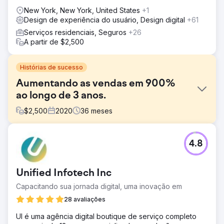
New York, New York, United States
+1
Design de experiência do usuário, Design digital
+61
Serviços residenciais, Seguros
+26
A partir de $2,500
Histórias de sucesso
Aumentando as vendas em 900%
ao longo de 3 anos.
$
2,500
2020
36
meses
Desafio
4.8
Nosso cliente tinha uma oferta de produto forte, mas
enfrentou vários desafios: • Tráfego baixo no site: o site
estava desatualizado, não tinha otimização de SEO e não
Unified Infotech Inc
era compatível com dispositivos móveis, o que resultava
em baixo tráfego orgânico e experiência ruim para o
Capacitando sua jornada digital, uma inovação em
usuário. • Campanhas de marketing de baixo
28 avaliações
desempenho: a empresa tinha visibilidade mínima nos
resultados dos mecanismos de busca, e as campanhas
UI é uma agência digital boutique de serviço completo
pagas tinham pouco ou nenhum ROI. • Taxas de