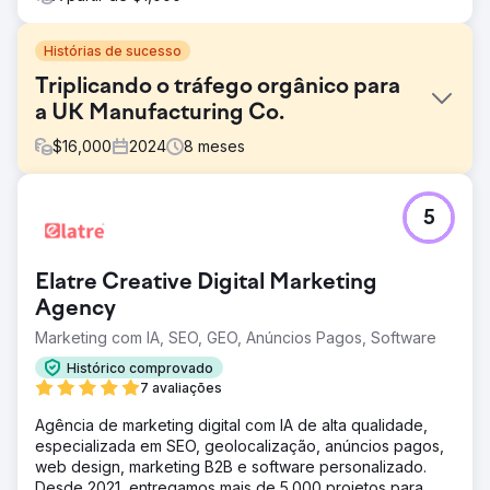
Histórias de sucesso
Triplicando o tráfego orgânico para
a UK Manufacturing Co.
$
16,000
2024
8
meses
Desafio
5
O site do cliente obteve baixa classificação em termos do
setor, com baixas pontuações técnicas de SEO, tempos
de carregamento lentos e conteúdo desatualizado. Isso
Elatre Creative Digital Marketing
resultou em baixa visibilidade nos resultados de busca,
baixo engajamento e geração mínima de leads orgânicos,
Agency
apesar da presença competitiva no mercado.
Marketing com IA, SEO, GEO, Anúncios Pagos, Software
Solução
Histórico comprovado
Realizamos uma reformulação completa de SEO,
7 avaliações
adicionamos Generative Engine Optimization (GEO) para
pesquisa de IA, publicamos conteúdo de alta autoridade
Agência de marketing digital com IA de alta qualidade,
sobre intenção de compra e otimizamos o Core Web
especializada em SEO, geolocalização, anúncios pagos,
Vitals para atender aos padrões de desempenho e UX,
web design, marketing B2B e software personalizado.
melhorando tanto as classificações quanto as
Desde 2021, entregamos mais de 5.000 projetos para