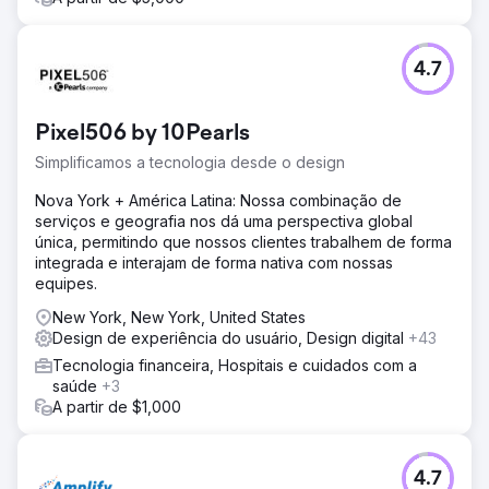
design e criamos uma experiência de compra
verdadeiramente personalizada. Desenvolvemos
recursos e funcionalidades personalizados que colocam
4.7
os produtos da marca em destaque, ao mesmo tempo em
que criamos uma jornada perfeita para o cliente. Após o
lançamento, oferecemos manutenção e desenvolvimento
Pixel506 by 10Pearls
web contínuos — criando funcionalidades
personalizadas, mantendo a marca atualizada, garantindo
Simplificamos a tecnologia desde o design
um desempenho impecável e implementando melhorias
baseadas em dados e no comportamento do cliente.
Nova York + América Latina: Nossa combinação de
serviços e geografia nos dá uma perspectiva global
Resultado
única, permitindo que nossos clientes trabalhem de forma
A Cleverpup agora conta com uma presença digital
integrada e interajam de forma nativa com nossas
robusta e com ótimo desempenho. O site personalizado
equipes.
da Shopify oferece valor tangível com uma jornada
intuitiva para o cliente, tempos de carregamento rápidos
New York, New York, United States
e funcionalidade confiável. A parceria contínua garante
Design de experiência do usuário, Design digital
+43
evolução contínua — novos recursos são lançados
Tecnologia financeira, Hospitais e cuidados com a
regularmente, mantendo a experiência atualizada à
saúde
+3
medida que o negócio cresce. O site não é uma limitação
A partir de $1,000
— é uma vantagem competitiva.
Ir para a página da agência
4.7