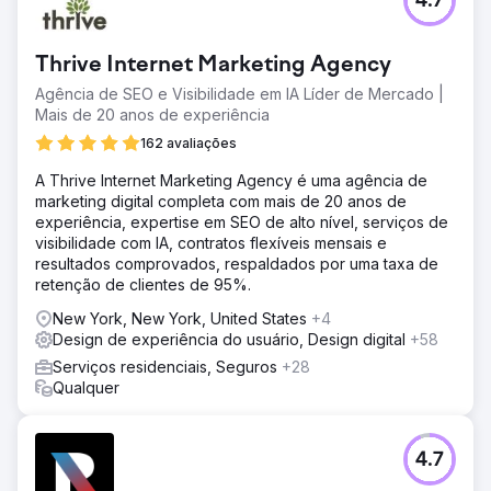
4.7
A Verified Movers precisava melhorar sua presença on-
line para ajudar os usuários a encontrar, entrar em
contato e avaliar empresas de mudanças nos EUA. O site
Thrive Internet Marketing Agency
existente tinha baixo engajamento e altas taxas de
rejeição, impactando sua credibilidade e eficácia.
Agência de SEO e Visibilidade em IA Líder de Mercado |
Mais de 20 anos de experiência
Solução
Projetamos um site envolvente e intuitivo com texto
162 avaliações
cativante e estratégia de conteúdo robusta alinhada aos
A Thrive Internet Marketing Agency é uma agência de
objetivos do cliente. Isso incluiu otimização de SEO,
marketing digital completa com mais de 20 anos de
navegação amigável e recursos visuais atraentes para
experiência, expertise em SEO de alto nível, serviços de
aumentar a interação e a confiança do usuário.
visibilidade com IA, contratos flexíveis mensais e
Resultado
resultados comprovados, respaldados por uma taxa de
O novo site Verified Movers obteve altas visualizações
retenção de clientes de 95%.
de página, baixas taxas de rejeição e maior interação do
New York, New York, United States
+4
usuário. Posicionado como um recurso confiável, tornou-
Design de experiência do usuário, Design digital
+58
se uma fonte de referência para pessoas que procuram
empresas de mudanças confiáveis.
Serviços residenciais, Seguros
+28
Qualquer
Ir para a página da agência
4.7