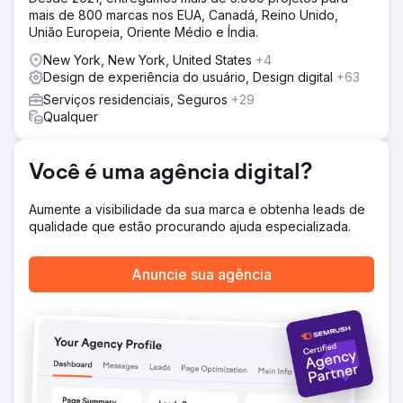
conversões.
mais de 800 marcas nos EUA, Canadá, Reino Unido,
União Europeia, Oriente Médio e Índia.
Resultado
O tráfego orgânico cresceu 312%, a classificação média
New York, New York, United States
+4
das palavras-chave melhorou da 43ª para a 7ª posição e
Design de experiência do usuário, Design digital
+63
os leads inbound aumentaram 2,7x em relação ao ano
Serviços residenciais, Seguros
+29
anterior. O SEO e o conteúdo aprimorados do site
Qualquer
posicionaram a marca como líder do setor, impulsionando
um crescimento sustentável a longo prazo.
Você é uma agência digital?
Ir para a página da agência
Aumente a visibilidade da sua marca e obtenha leads de
qualidade que estão procurando ajuda especializada.
Anuncie sua agência