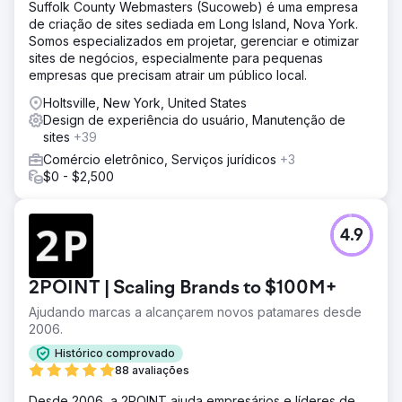
geral de carregamento da página, fortalecendo a
Suffolk County Webmasters (Sucoweb) é uma empresa
presença digital da Colorado Rafting no turismo de
de criação de sites sediada em Long Island, Nova York.
aventura.
Somos especializados em projetar, gerenciar e otimizar
sites de negócios, especialmente para pequenas
empresas que precisam atrair um público local.
Ir para a página da agência
Holtsville, New York, United States
Design de experiência do usuário, Manutenção de
sites
+39
Comércio eletrônico, Serviços jurídicos
+3
$0 - $2,500
4.9
2POINT | Scaling Brands to $100M+
Ajudando marcas a alcançarem novos patamares desde
2006.
Histórico comprovado
88 avaliações
Desde 2006, a 2POINT ajuda empresários e líderes de