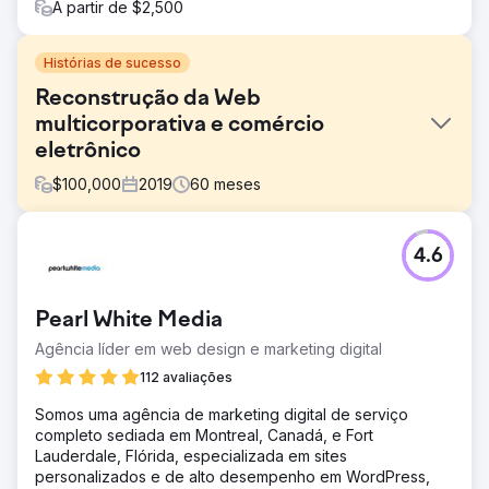
A partir de $2,500
Histórias de sucesso
Reconstrução da Web
multicorporativa e comércio
eletrônico
$
100,000
2019
60
meses
Desafio
4.6
Revisar nossa principal presença corporativa na web
para uma melhor orgânica; estabelecer novos sites de
empresas filhas com integrações de ERP.
Pearl White Media
Solução
Agência líder em web design e marketing digital
A PA redesenhou um site WordPress existente e, em
seguida, construiu um novo site de comércio eletrônico
112 avaliações
de uma empresa filha. Por mais de 5 anos eles gerenciam
Somos uma agência de marketing digital de serviço
o desenvolvimento e o design, incorporando nossas
completo sediada em Montreal, Canadá, e Fort
revisões e objetivos enquanto aconselham sobre as
Lauderdale, Flórida, especializada em sites
melhores práticas, aproveitando sua vasta experiência.
personalizados e de alto desempenho em WordPress,