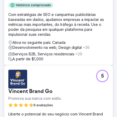
backlinking e reformulação do site no WordPress, além
Histórico comprovado
de oferecer suporte à criação de conteúdo. Sua
Com estratégias de SEO e campanhas publicitárias
comunicação transparente, painéis e relatórios
baseadas em dados, ajudamos empresas a impactar as
mantiveram o progresso claro.
métricas mais importantes, do tráfego à receita. Use o
Resultado
poder da pesquisa em qualquer plataforma para
A empresa saltou da página 20 para a página 1 nos
impulsionar suas vendas.
resultados de pesquisa do Google, aumentou os cliques
Ativa no seguinte país: Canada
e downloads no site e ganhou um design de site novo e
Desenvolvimento na web, Design digital
+36
envolvente que atrai ainda mais os clientes.
Serviços B2B, Serviços residenciais
+29
A partir de $1,000
Ir para a página da agência
5
Vincent Brand Go
Promova sua marca com estilo.
9 avaliações
Liberte o potencial do seu negócio com Vincent Brand