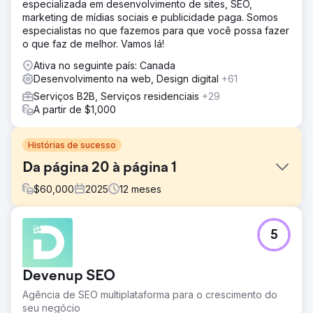
especializada em desenvolvimento de sites, SEO,
marketing de mídias sociais e publicidade paga. Somos
especialistas no que fazemos para que você possa fazer
o que faz de melhor. Vamos lá!
Ativa no seguinte país: Canada
Desenvolvimento na web, Design digital
+61
Serviços B2B, Serviços residenciais
+29
A partir de $1,000
Histórias de sucesso
Da página 20 à página 1
$
60,000
2025
12
meses
Desafio
5
Após uma aquisição, a empresa precisava de suporte de
SEO para identificar as palavras-chave certas, aumentar a
visibilidade e atualizar seu site após transparência e
Devenup SEO
resultados limitados com uma agência anterior.
Agência de SEO multiplataforma para o crescimento do
Solução
seu negócio
A Konstruct Digital assumiu a estratégia de SEO,