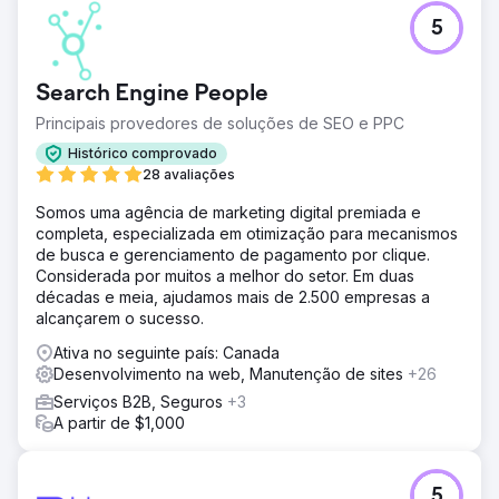
Desafio
5
A Optimus SBR fez uma parceria com nossa agência para
revitalizar sua identidade de marca em dificuldades e
renovar sua presença digital para atrair uma clientela de
Search Engine People
nível empresarial.
Principais provedores de soluções de SEO e PPC
Solução
Começando com uma atualização de marca digital para
Histórico comprovado
trazer consistência à aplicação da identidade e
28 avaliações
modernização, nossa equipe criativa deu nova vida à
Somos uma agência de marketing digital premiada e
identidade Optimus SBR. Seguindo com um site de nível
completa, especializada em otimização para mecanismos
empresarial altamente flexível, apresentando animações
de busca e gerenciamento de pagamento por clique.
de IU envolventes e jornada do usuário aprimorada,
Considerada por muitos a melhor do setor. Em duas
lançamos a nova identidade com confiança.
décadas e meia, ajudamos mais de 2.500 empresas a
Resultado
alcançarem o sucesso.
Poucas semanas após a implantação, as posições nos
Ativa no seguinte país: Canada
mecanismos de busca orgânica apresentaram melhorias
Desenvolvimento na web, Manutenção de sites
+26
significativas, bem como métricas de engajamento do
usuário e um aumento constante nas taxas de conversão
Serviços B2B, Seguros
+3
do site.
A partir de $1,000
Ir para a página da agência
5