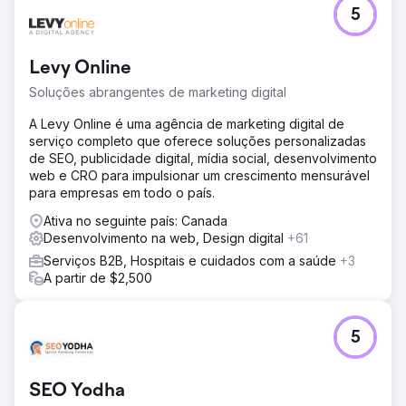
Desafio
5
Como líder em SaaS em licenciamento de produtos de
consumo e distribuição de mídia, a empresa precisava de
um redesenho de site, SEO mais forte e suporte de PPC
Levy Online
para expandir a visibilidade e atingir o público-alvo.
Soluções abrangentes de marketing digital
Solução
A Konstruct Digital redesenhou o site, gerenciou a
A Levy Online é uma agência de marketing digital de
estratégia de SEO e lançou campanhas de PPC no
serviço completo que oferece soluções personalizadas
LinkedIn. Acompanhamentos semanais, comunicação
de SEO, publicidade digital, mídia social, desenvolvimento
transparente e uma abordagem colaborativa garantiram
web e CRO para impulsionar um crescimento mensurável
alinhamento e progresso.
para empresas em todo o país.
Resultado
Ativa no seguinte país: Canada
A visibilidade da pesquisa aumentou 155%, as impressões
Desenvolvimento na web, Design digital
+61
sem marca cresceram 126%, o ranking das 3 principais
Serviços B2B, Hospitais e cuidados com a saúde
+3
palavras-chave aumentou 50% e as sessões orgânicas
A partir de $2,500
aumentaram 133%. A campanha de PPC expandiu a
exposição às empresas e tomadores de decisão certos.
5
Ir para a página da agência
SEO Yodha