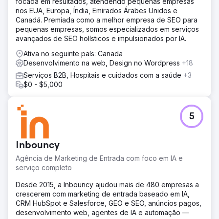
focada em resultados, atendendo pequenas empresas
suficiente. E no topo do funil, as palavras-chave
nos EUA, Europa, Índia, Emirados Árabes Unidos e
provavelmente teriam baixo volume de buscas.
Canadá. Premiada como a melhor empresa de SEO para
pequenas empresas, somos especializados em serviços
Solução
avançados de SEO holísticos e impulsionados por IA.
A IOI adotou uma abordagem focada no ciclo de vida do
cliente. Analisamos os problemas enfrentados pelas
Ativa no seguinte país: Canada
empresas de envelopamento de veículos e o que seus
Desenvolvimento na web, Design no Wordpress
+18
clientes poderiam pesquisar nessas situações. Criamos
Serviços B2B, Hospitais e cuidados com a saúde
+3
uma estratégia de marketing de conscientização do
$0 - $5,000
produto, partindo do completo desconhecimento até a
conscientização sobre a solução, com veiculação em
múltiplos canais. Combinamos anúncios do Google com
conteúdo otimizado para SEO, abordando
5
estrategicamente palavras-chave de baixo volume e
publicando mais de 120 páginas em formato de
publieditorial. Utilizando o Google Ads, veiculamos
Inbouncy
anúncios de conteúdo dinâmico para garantir a máxima
Agência de Marketing de Entrada com foco em IA e
cobertura do funil de vendas.
serviço completo
Resultado
Desde 2015, a Inbouncy ajudou mais de 480 empresas a
Multiplicamos por 5 o número de leads que eles
crescerem com marketing de entrada baseado em IA,
normalmente obtêm em uma conferência. A equipe de
CRM HubSpot e Salesforce, GEO e SEO, anúncios pagos,
vendas começou a trabalhar os relacionamentos e, após
desenvolvimento web, agentes de IA e automação —
2 a 3 meses, fechou negócios de alto valor anual