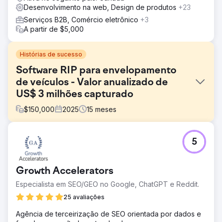
Desenvolvimento na web, Design de produtos
+23
Serviços B2B, Comércio eletrônico
+3
A partir de $5,000
Histórias de sucesso
Software RIP para envelopamento
de veículos - Valor anualizado de
US$ 3 milhões capturado
$
150,000
2025
15
meses
Desafio
5
A maioria das empresas de envelopamento de veículos
desconhece o software RIP e a potencial economia de
tempo e custos que ele proporciona. Isso dificulta o
Growth Accelerators
alcance de novos clientes B2B (empresas de
envelopamento de veículos) fora de conferências.
Especialista em SEO/GEO no Google, ChatGPT e Reddit.
Dentro das conferências, a exposição a todo o mercado
25 avaliações
é limitada. O cliente precisava de uma maneira confiável
de anunciar para seu público-alvo. Segmentar apenas
Agência de terceirização de SEO orientada por dados e
palavras-chave no fundo do funil não geraria volume