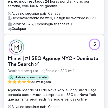
entregando resultados 24 horas por dia, 7 dias por
recorrente (ACV) para o software deles. Nos primeiros 15
semana, com 100% de garantia.
meses, adicionamos US$ 3 milhões em ACV ao negócio
com essa abordagem.
Ativa no seguinte país: Canada
Desenvolvimento na web, Design no Wordpress
+23
Ir para a página da agência
Serviços B2B, Tecnologia financeira
+3
Qualquer
5
Mimvi | #1 SEO Agency NYC - Dominate
The Search ✅
Domine a pesquisa - agência de SEO nº 1
Histórico comprovado
90 avaliações
Agência líder de SEO de Nova York e Long Island. Faça
parceria com a Mimvi, a empresa de SEO de Nova York
que aumenta seus leads, tráfego e vendas online.
Ativa no seguinte país: Canada