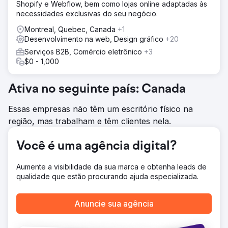
Resultado
Shopify e Webflow, bem como lojas online adaptadas às
PA tem sido um trunfo nas estruturas de nossas iniciativas
necessidades exclusivas do seu negócio.
digitais corporativas há 5 anos. Aprendemos desde cedo
Montreal, Quebec, Canada
+1
a comunicar as dores, necessidades e desejos e depois
Desenvolvimento na web, Design gráfico
+20
permitir que eles forneçam soluções com a nossa equipe.
Eles são orientados por processos e são parceiros em
Serviços B2B, Comércio eletrônico
+3
nosso crescimento de vendas.
$0 - 1,000
Ir para a página da agência
Ativa no seguinte país: Canada
Essas empresas não têm um escritório físico na
região, mas trabalham e têm clientes nela.
Você é uma agência digital?
Aumente a visibilidade da sua marca e obtenha leads de
qualidade que estão procurando ajuda especializada.
Anuncie sua agência