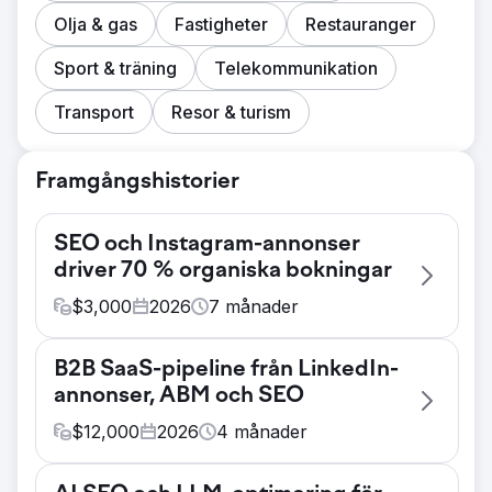
Olja & gas
Fastigheter
Restauranger
Sport & träning
Telekommunikation
Transport
Resor & turism
Framgångshistorier
SEO och Instagram-annonser
driver 70 % organiska bokningar
$
3,000
2026
7
månader
Utmaning
B2B SaaS-pipeline från LinkedIn-
Ett boutiqueföretag inom turism förlitade sig
annonser, ABM och SEO
helt på betald annonsering och offline-
partnerskap för kundanskaffning. Deras
$
12,000
2026
4
månader
webbplats hade noll SEO-synlighet,
Utmaning
organisk söktrafik var försumbar och