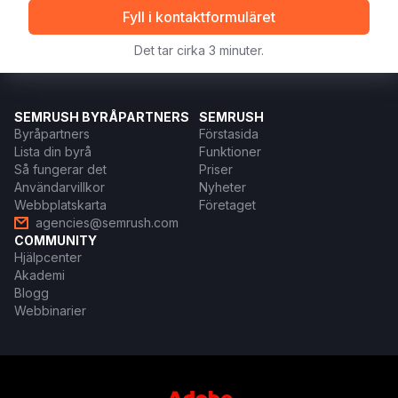
Fyll i kontaktformuläret
Det tar cirka 3 minuter.
SEMRUSH BYRÅPARTNERS
SEMRUSH
Byråpartners
Förstasida
Lista din byrå
Funktioner
Så fungerar det
Priser
Användarvillkor
Nyheter
Webbplatskarta
Företaget
agencies@semrush.com
COMMUNITY
Hjälpcenter
Akademi
Blogg
Webbinarier