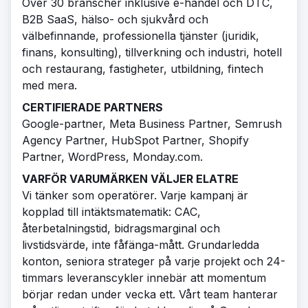
Över 30 branscher inklusive e-handel och DTC,
B2B SaaS, hälso- och sjukvård och
välbefinnande, professionella tjänster (juridik,
finans, konsulting), tillverkning och industri, hotell
och restaurang, fastigheter, utbildning, fintech
med mera.
CERTIFIERADE PARTNERS
Google-partner, Meta Business Partner, Semrush
Agency Partner, HubSpot Partner, Shopify
Partner, WordPress, Monday.com.
VARFÖR VARUMÄRKEN VÄLJER ELATRE
Vi tänker som operatörer. Varje kampanj är
kopplad till intäktsmatematik: CAC,
återbetalningstid, bidragsmarginal och
livstidsvärde, inte fåfänga-mått. Grundarledda
konton, seniora strateger på varje projekt och 24-
timmars leveranscykler innebär att momentum
börjar redan under vecka ett. Vårt team hanterar