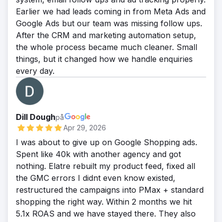
med 312 % och 23 av de 30 främsta
000 dollar i hänförbara intäkter, kostnaden
av sina 50 vanligaste köpintentionsökningar.
Earlier we had leads coming in from Meta Ads and
målsökorden nådde sidan ett på Google.
per förvärv minskade med 58 % och
Synligheten i AI-sökresultat ökade med 92
Google Ads but our team was missing follow ups.
Kostnaden per kvalificerad lead för
avkastningen på annonsutgifterna steg från
% i ChatGPT, 88 % i Perplexity och 84 % i
After the CRM and marketing automation setup,
LinkedIn-annonser minskade med 44 %
1,9 gånger till 4,6 gånger. Företaget skalar
Google AI Overview baserat på spårad
the whole process became much cleaner. Small
och kontobaserad marknadsföring
nu främst upp genom SEO och sociala
sökfrågetäckning. Antalet organiska
things, but it changed how we handle enquiries
konverterade 31 av 80 namngivna konton
medier.
sökklick återhämtade sig och växte med 27
every day.
till aktiva affärsmöjligheter. Den totala
% jämfört med föregående år, volymen av
skapade pipelinen växte 4,2 gånger jämfört
varumärkesbaserade sökresultat ökade
med föregående år, och säljcyklerna
med 64 % och inkommande
förkortades med 28 dagar genom bättre
demoförfrågningar fördubblades på 90
Dill Dough
på
leadkvalificering.
dagar utan att öka utgifterna för betald
Apr 29, 2026
media.
I was about to give up on Google Shopping ads.
Spent like 40k with another agency and got
nothing. Elatre rebuilt my product feed, fixed all
the GMC errors I didnt even know existed,
restructured the campaigns into PMax + standard
shopping the right way. Within 2 months we hit
5.1x ROAS and we have stayed there. They also