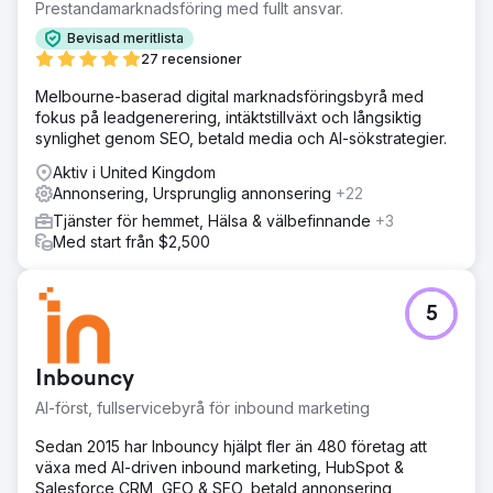
tjänstebaserad, flerspråkig och produktionsstödd
Prestandamarknadsföring med fullt ansvar.
prestationstillväxtmodell för Vialife Clinic. Förväntad
Bevisad meritlista
output: CPL ↓, bokningskostnad ↓, ROAS ↑ och ett
27 recensioner
skalbart internationellt patientflöde. • Utgifter (månadsvis):
8 000 USD • Lead (Formulär + WhatsApp): 1 680 (Ø) •
Melbourne-baserad digital marknadsföringsbyrå med
CPL (Ø): 7 USD • Bokningskonvertering (Ø): 26–32 % •
fokus på leadgenerering, intäktstillväxt och långsiktig
Intäkt per patient (Ø): 3 500–4 800 USD (beroende på
synlighet genom SEO, betald media och AI-sökstrategier.
tjänst) • ROAS (Ø): 8–10x
Aktiv i United Kingdom
Annonsering, Ursprunglig annonsering
+22
Gå till byråsida
Tjänster för hemmet, Hälsa & välbefinnande
+3
Med start från $2,500
5
Inbouncy
AI-först, fullservicebyrå för inbound marketing
Sedan 2015 har Inbouncy hjälpt fler än 480 företag att
växa med AI-driven inbound marketing, HubSpot &
Salesforce CRM, GEO & SEO, betald annonsering,