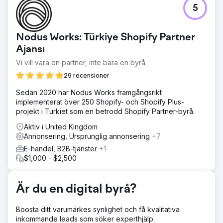
Utmaning
5
Madison Brook International stod inför höga
kundanskaffningskostnader (CAC) och inkonsekvent
leadgenerering genom sina PPC-kampanjer. Deras mål
Nodus Works: Türkiye Shopify Partner
var att öka synligheten, generera potentiella kunder och
minska CAC.
Ajansı
Vi vill vara en partner, inte bara en byrå.
Lösning
Vi fokuserade mycket på kvalitetsresultat, sänkning av
29 recensioner
CPC och förbättring av annonsrankningen, vilket
minskade förlorad visningsandel (mer trafik, mindre
Sedan 2020 har Nodus Works framgångsrikt
kostnad). Vi förfinade sökord och bud, optimerade
implementerat över 250 Shopify- och Shopify Plus-
annonser och justerade målgruppsinriktning för
projekt i Turkiet som en betrodd Shopify Partner-byrå.
konverteringar av högre kvalitet, med kontinuerliga A/B-
Aktiv i United Kingdom
tester för ständiga förbättringar.
Annonsering, Ursprunglig annonsering
+7
Resultat
E-handel, B2B-tjänster
+1
Vår strategi ledde till +45 % ökning av klickfrekvensen
$1,000 - $2,500
(CTR), +35 % minskning av kostnaden per konvertering
och +40 % ökning av konverteringsfrekvensen. Dessa
förändringar höjde avsevärt deras leadskvalitet och
Är du en digital byrå?
minskade deras totala marknadsföringsutgifter.
Boosta ditt varumärkes synlighet och få kvalitativa
Gå till byråsida
inkommande leads som söker experthjälp.