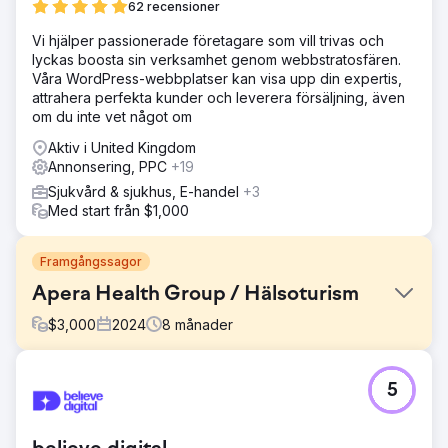
62 recensioner
Vi hjälper passionerade företagare som vill trivas och
lyckas boosta sin verksamhet genom webbstratosfären.
Våra WordPress-webbplatser kan visa upp din expertis,
attrahera perfekta kunder och leverera försäljning, även
om du inte vet något om
Aktiv i United Kingdom
Annonsering, PPC
+19
Sjukvård & sjukhus, E-handel
+3
Med start från $1,000
Framgångssagor
Apera Health Group / Hälsoturism
$
3,000
2024
8
månader
Utmaning
5
Internationell bariatrisk kirurgi – Fallstudie 🎯 Vad krävdes?
• Generera kvalificerad internationell patientefterfrågan i
Rumänien, Storbritannien, Tyskland och Nya Zeeland •