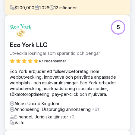
$
200,000
2026
12
månader
Utmaning
5
En B2B-leverantör av färska produkter baserad i
Förenade Arabemiraten körde Google Ads med månatliga
utgifter på 8 000–9 000 AED men hade svårt att skala upp
Eco York LLC
lönsamt. ROAS låg fast under 3x, intäkterna var fortsatt
otillräckliga och bristen på korrekt e-handelsspårning
Utveckla lösningar som sparar tid och pengar
begränsade optimeringen. Kampanjstrukturen saknade
47 recensioner
tydlighet på produktnivå, vilket gjorde det svårt att
identifiera högpresterande SKU:er och förbättra
Eco York erbjuder ett fullserviceföretag inom
konverteringseffektiviteten.
webbutveckling, innovativa och prisvärda anpassade
webbplats- och mjukvarulösningar. Eco York erbjuder
Lösning
webbutveckling, marknadsföring i sociala medier,
Vi implementerade en hybridstrategi som kombinerade
sökmotoroptimering, pay-per-click och mjukvara.
smarta shopping- och sökkampanjer för att fånga både
efterfrågan och avsikt. Avancerad e-handelsspårning
Aktiv i United Kingdom
med attribution på köpnivå implementerades för korrekt
Annonsering, Ursprunglig annonsering
+61
data. Kampanjerna omstrukturerades med segmentering
E-handel, Juridiska tjänster
+3
på SKU-nivå, med stöd av ROAS-baserad budgivning och
Valfri
anpassade B2B-remarketingmålgrupper för att
återengagera värdefulla köpare och förbättra