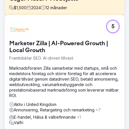
$
1,500
2024
12
månader
Utmaning
5
🎯 Vad krävdes? • Generera kvalificerad trafik och inköp
för kollektionslanseringar och säsongsrea i Turkiet •
Accelerera nykundförvärv (CAC-kontroll) och öka ROAS
Marketer Zilla | AI-Powered Growth |
• Etablera en kollektions-/produktbaserad datadriven
kampanjmodell (lookbook → varukorg → köp) • Uppnå
Local Growth
skalbar tillväxt med prestanda samtidigt som varumärkets
Framtidsklar SEO. AI-driven tillväxt.
estetik bevaras
Marknadsföraren Zilla samarbetar med startups, små och
Lösning
medelstora företag och större företag för att accelerera
🧭 Vad vi gjorde? (Lein-metoden) • Prestandaarkitektur:
digital tillväxt genom datadriven SEO, betald annonsering,
Metaannonser + Google Shopping/Performance Max +
webbutveckling, varumärkesbyggande och
Shopify • Katalog- och flödesoptimering:
prestationsbaserad marknadsföring som levererar mätbar
Variantproduktflöden (storlek/färg), dynamisk
ROI.
synkronisering av aktie-pris • Funneldesign: Medvetenhet
(video/lookbook) → Övervägande (rullar, kollektionssida)
Aktiv i United Kingdom
→ Köp (dynamisk hämtning av varukorg) • Kreativ
Annonsering, Retargeting och remarketing
+7
produktion + vitlistning: Vi använde UGC/kreativt och
E-handel, Hälsa & välbefinnande
+1
redaktionellt innehåll i medieköp med vitlistning •
Valfri
Snabboptimering: Kreativitet och landningssida