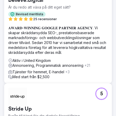
believe.digital
Minska CPL- och besökskostnader, öka ROAS • Etablera
en flerspråkig, skalbar tillväxtmodell med flera länder
Är du redo att växa på ditt eget sätt?
Lösning
Bevisad meritlista
🧭 Vad vi gjorde? (Lein-metoden) • Prestandaarkitektur:
25 recensioner
Metaannonser + Google-sökning + WhatsApp-baserad
𝐀𝐖𝐀𝐑𝐃-𝐖𝐈𝐍𝐍𝐈𝐍𝐆 𝐆𝐎𝐎𝐆𝐋𝐄 𝐏𝐀𝐑𝐓𝐍𝐄𝐑 𝐀𝐆𝐄𝐍𝐂𝐘. Vi
konverteringstunnel • Lokalisering: Vi anpassade
skapar skräddarsydda SEO-, prestationsbaserade
språket/budskapet/kreativiteten land för land • Snabb
marknadsförings- och webbutvecklingslösningar som
optimering: Kreativitets- och landnings-A/B-testning,
driver tillväxt. Sedan 2010 har vi samarbetat med små och
veckovisa budjusteringar • Operativ rytm: Tydlig spelbok
medelstora företag för att leverera högkvalitativa resultat
för svarstid för leads, upprepad kontakt och
skräddarsydda efter deras mål.
mötesspårning
Aktiv i United Kingdom
Resultat
Annonsering, Programmatisk annonsering
+21
KPI-sammanfattning (3 månader) • CPL: 30% ↓ • Lead →
Bokning: 52% ↑ • ROAS: 10x Resultat och värde Lein
Tjänster för hemmet, E-handel
+3
Digital etablerade en skalbar prestationsmodell i en
Med start från $2,500
flernationell/flerspråkig struktur: • CPL minskade med
30%, ROAS ökade med 10x, bokningskonverteringen
ökade med 52% • Mätbar, repeterbar, lönsam
5
tillväxtinfrastruktur inom hälsoturism
Gå till byråsida
Stride Up
Byrån till tjänst för din digitala föreställning