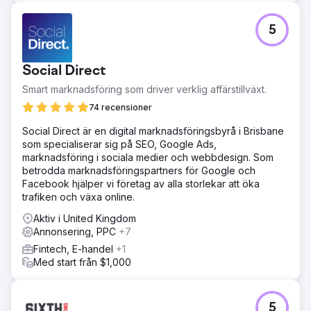
Resultat
Resultat och värde Lein Digital bygger en
5
katalog-/datadriven, produktionsstödd, skalbar
tillväxtmodell för Özgür Masur, lämplig för den turkiska
marknaden. Förväntad output: • CAC (CPA) ↓, ROAS ↑,
Social Direct
Ny kundandel ↑, AOV bibehållen/ökad • Snabbt skalbar
prestanda och hållbar lönsamhet under lanserings- och
Smart marknadsföring som driver verklig affärstillväxt.
rabattperioder Försäljningen översteg 2 miljoner turkiska
74 recensioner
lira på bara en vecka.
Social Direct är en digital marknadsföringsbyrå i Brisbane
som specialiserar sig på SEO, Google Ads,
Gå till byråsida
marknadsföring i sociala medier och webbdesign. Som
betrodda marknadsföringspartners för Google och
Facebook hjälper vi företag av alla storlekar att öka
trafiken och växa online.
Aktiv i United Kingdom
Annonsering, PPC
+7
Fintech, E-handel
+1
Med start från $1,000
5