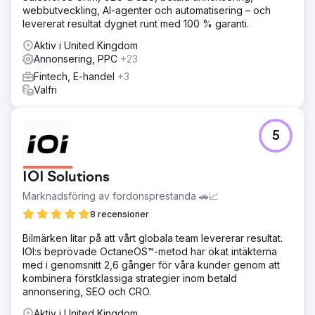
webbutveckling, AI-agenter och automatisering – och
levererat resultat dygnet runt med 100 % garanti.
Aktiv i United Kingdom
Annonsering, PPC
+23
Fintech, E-handel
+3
Valfri
5
IOI Solutions
Marknadsföring av fordonsprestanda 🚗📈
8 recensioner
Bilmärken litar på att vårt globala team levererar resultat.
IOI:s beprövade OctaneOS™-metod har ökat intäkterna
med i genomsnitt 2,6 gånger för våra kunder genom att
kombinera förstklassiga strategier inom betald
annonsering, SEO och CRO.
Aktiv i United Kingdom