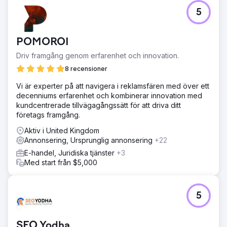
konverteringskvaliteten.
5
Resultat
Intäkterna ökade från 48 000 USD till 105 000 USD inom
60 dagar, vilket gav en tillväxt på mer än två gånger.
POMOROI
ROAS förbättrades från 2,89x till 4,83x, vilket avsevärt
ökade kampanjernas lönsamhet. Köpkonverteringar
Driv framgång genom erfarenhet och innovation.
ökade med 81 %, drivet av bättre målgruppsinriktning,
8 recensioner
strukturerade kampanjer och korrekt spårning. Resultatet
blev en skalbar och mycket effektiv tillväxtmotor för B2B
Vi är experter på att navigera i reklamsfären med över ett
e-handel.
decenniums erfarenhet och kombinerar innovation med
kundcentrerade tillvägagångssätt för att driva ditt
företags framgång.
Gå till byråsida
Aktiv i United Kingdom
Annonsering, Ursprunglig annonsering
+22
E-handel, Juridiska tjänster
+3
Med start från $5,000
5
SEO Yodha