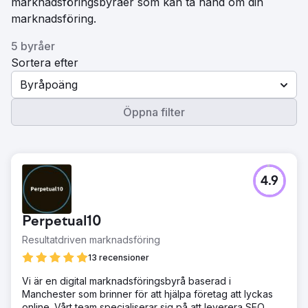
marknadsföringsbyråer som kan ta hand om din
marknadsföring.
5 byråer
Sortera efter
Byråpoäng
Öppna filter
4.9
Perpetual10
Resultatdriven marknadsföring
13 recensioner
Vi är en digital marknadsföringsbyrå baserad i
Manchester som brinner för att hjälpa företag att lyckas
online. Vårt team specialiserar sig på att leverera SEO,