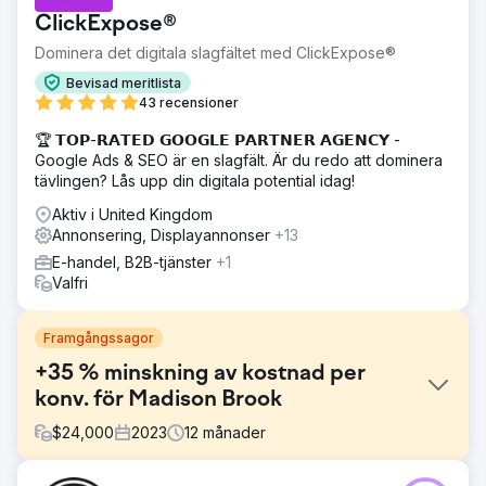
ClickExpose®
Dominera det digitala slagfältet med ClickExpose®
Bevisad meritlista
43 recensioner
🏆 𝗧𝗢𝗣-𝗥𝗔𝗧𝗘𝗗 𝗚𝗢𝗢𝗚𝗟𝗘 𝗣𝗔𝗥𝗧𝗡𝗘𝗥 𝗔𝗚𝗘𝗡𝗖𝗬 -
Google Ads & SEO är en slagfält. Är du redo att dominera
tävlingen? Lås upp din digitala potential idag!
Aktiv i United Kingdom
Annonsering, Displayannonser
+13
E-handel, B2B-tjänster
+1
Valfri
Framgångssagor
+35 % minskning av kostnad per
konv. för Madison Brook
$
24,000
2023
12
månader