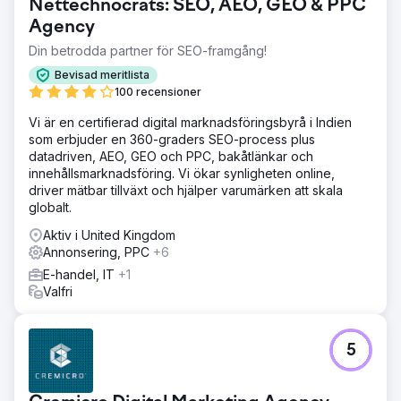
Nettechnocrats: SEO, AEO, GEO & PPC
Agency
Din betrodda partner för SEO-framgång!
Bevisad meritlista
100 recensioner
Vi är en certifierad digital marknadsföringsbyrå i Indien
som erbjuder en 360-graders SEO-process plus
datadriven, AEO, GEO och PPC, bakåtlänkar och
innehållsmarknadsföring. Vi ökar synligheten online,
driver mätbar tillväxt och hjälper varumärken att skala
globalt.
Aktiv i United Kingdom
Annonsering, PPC
+6
E-handel, IT
+1
Valfri
5