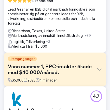
19 recensioner
Lead Gear är en B2B digital marknadsföringsbyrå som
specialiserar sig på att generera leads för B2B,
tillverkning, distributörer, kommersiella och industriella
företag.
Richardson, Texas, United States
Marknadsföring av innehåll, Innehållsstrategi
+39
Logistik, Tillverkning
+3
Med start från $5,000
Framgångssagor
Vann nummer 1, PPC-intäkter ökade
med $40 000/månad.
$
5,000
2023
4
månader
Utmaning
4.7
En av våra högteknologiska kunder kämpade med
synlighet, landade på Googles andra och tredje sida, och
PPC-kampanjer gav nästan $0 i försäljning. Deras digitala