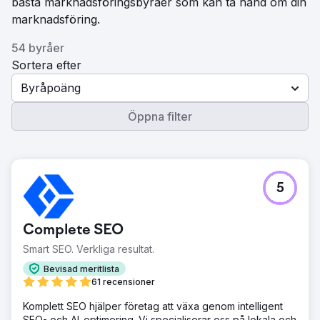
bästa marknadsföringsbyråer som kan ta hand om din
marknadsföring.
54 byråer
Sortera efter
Byråpoäng
Öppna filter
5
Complete SEO
Smart SEO. Verkliga resultat.
Bevisad meritlista
61 recensioner
Komplett SEO hjälper företag att växa genom intelligent
SEO- och AI-optimering. Vi specialiserar oss på lokala och