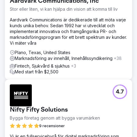
Aardvark Communications, Inc
närvaro var otillräcklig för att konkurrera effektivt i sin
bransch.
Stor eller liten, vi kan hjälpa din vision att komma till liv
Lösning
Aardvark Communications är dedikerade till att möta varje
Vi implementerade en omfattande SEO-strategi, och
kunds unika behov. Sedan 1992 har vi utvecklat och
förbättrade deras onlinenärvaro med bloggartiklar,
implementerat innovativa och framgångsrika PR- och
bakåtlänkar och innehållsoptimering. Uppdateringar av
marknadsföringsprogram för ett brett spektrum av kunder.
webbsidor, kontaktformulär, målsidor, metataggar och
Vi mäter våra
URL-strukturer var integrerade. Samtidigt byggde vi om
deras PPC-kampanjer och annonser.
Plano, Texas, United States
Marknadsföring av innehåll, Innehållssyndikering
+38
Resultat
Fintech, Sjukvård & sjukhus
+3
Våra ansträngningar slungade företaget till nummer 1 på
Med start från $2,500
Google för de viktigaste nyckeltermerna och överträffade
branschledarna. PPC-försäljningen steg från praktiskt
taget 0 USD till över 40 000 USD per månad, vilket
markerar en betydande vändning i deras digitala
4.7
marknadsföringseffektivitet och generering av intäkter.
Nifty Fifty Solutions
Gå till byråsida
Bygga företag genom att bygga varumärken
9 recensioner
Vi är en fullservicebyrå för digital marknadsföring som