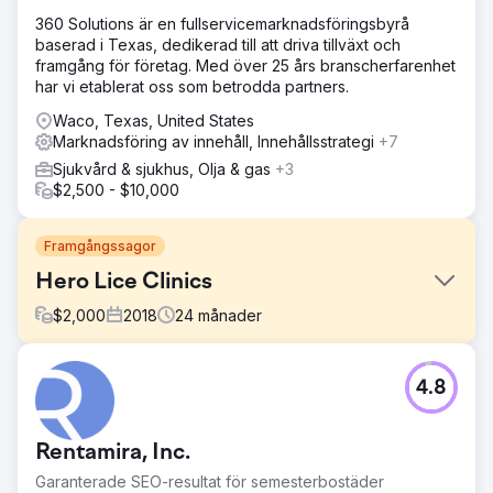
360 Solutions är en fullservicemarknadsföringsbyrå
baserad i Texas, dedikerad till att driva tillväxt och
framgång för företag. Med över 25 års branscherfarenhet
har vi etablerat oss som betrodda partners.
Waco, Texas, United States
Marknadsföring av innehåll, Innehållsstrategi
+7
Sjukvård & sjukhus, Olja & gas
+3
$2,500 - $10,000
Framgångssagor
Hero Lice Clinics
$
2,000
2018
24
månader
Utmaning
4.8
Hero Lice Clinics var tidigt inne på affärsmodellen för
lössborttagning. Affärerna hade varit bra tills nationella
konkurrenter flyttade till Austin-området och deras
Rentamira, Inc.
ranking började sjunka.
Garanterade SEO-resultat för semesterbostäder
Lösning