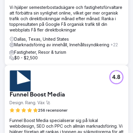
Webbplatsen var optimerad för hastighet och
Vi hjälper semesterbostadsägare och fastighetsförvaltare
konverteringar. Innehåll och Googles företagsprofiler
att förbättra sin synlighet online, vilket ger mer organisk
optimerades, tillsammans med lokala hänvisningar. Vi
trafik och direktbokningar månad efter månad. Ranka i
anställde på pågående länkbyggande kampanj för att
toppresultaten på Google Få organisk trafik till din
skaffa relevanta placeringar för att driva dominerande
webbplats Få fler direktbokningar
ranking i kartor och organisk sökning.
Dallas, Texas, United States
Resultat
Marknadsföring av innehåll, Innehållssyndikering
+22
Affärerna ökade med 177 % från den förbättrade
Fastigheter, Resor & turism
synligheten i kartor och organisk sökning. De
$0 - $2,500
expanderade också till flera platser runt centrala Texas.
Gå till byråsida
4.8
Funnel Boost Media
Design. Rang. Väx 🚀
256 recensioner
Funnel Boost Media specialiserar sig på lokal
webbdesign, SEO och PPC och allmän marknadsföring. Vi
hjälper företag att rankas i toppen av sökmotorerna för att