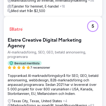
Marknadsföring av innehåll, Innehållssyndikering
+58
Tjänster för hemmet, E-handel
+18
Med start från $2,500
5
Elatre Creative Digital Marketing
Agency
AI-marknadsföring, SEO, GEO, betald annonsering,
programvara
Bevisad meritlista
7 recensioner
Topprankad AI-marknadsföringsbyrå för SEO, GEO, betald
annonsering, webbdesign, B2B-marknadsföring och
anpassad programvara. Sedan 2021 har vi levererat över
5 000 projekt för över 800 varumärken i USA, Kanada,
Storbritannien, EU, Mellanöstern och Indien.
Texas City, Texas, United States
+4
Marknadsföring av innehåll, Innehållssyndikering
+63