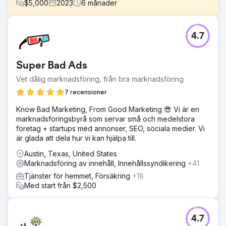
$
5,000
2023
6
månader
Utmaning
4.7
En av våra sportkunder mötte hård konkurrens inom
fitnessbranschen och kämpade för att sticka ut för sina
populära produkter. Trots kvalitetsprodukter tappade
Super Bad Ads
deras digitala närvaro mark med toppbranschrivaler och
marknadsplatser som Amazon och Walmart.
Vet dålig marknadsföring, från bra marknadsföring
Lösning
7 recensioner
Vi skapade en aggressiv SEO och digital
Know Bad Marketing, From Good Marketing 😎 Vi är en
marknadsföringsstrategi inklusive omdesignad hemsida,
marknadsföringsbyrå som servar små och medelstora
riktat blogginnehåll, strategiska bakåtlänkar, infografik,
företag + startups med annonser, SEO, sociala medier. Vi
metataggar och URL-strukturer. Effektiviserad
är glada att dela hur vi kan hjälpa till.
kassaprocess på Shopify. PPC-kampanjer optimerades
för högre konverteringar.
Austin, Texas, United States
Marknadsföring av innehåll, Innehållssyndikering
+41
Resultat
Vår skräddarsydda strategi förde företaget till #1 i
Tjänster för hemmet, Försäkring
+18
nationella sökrankningar för nyckelsöktermer och
Med start från $2,500
överträffade till och med Amazon, Walmart, etc. Denna
synlighetsökning, i kombination med förfinade PPC-
ansträngningar, ökade månadsintäkterna med 30 000
4.7
USD/månad.