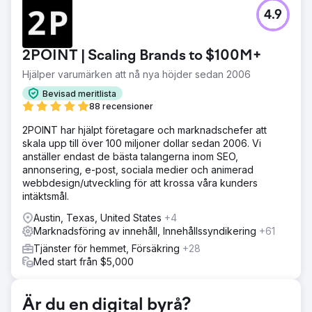
Utmaning
4.9
Mun-till-mun marknadsföring och hänvisningar hade
fungerat bra för att få in nya affärer, men det var inte
tillräckligt för att hjälpa Survey Works att expandera. Det
2POINT | Scaling Brands to $100M+
fanns flera rutinerade konkurrenter med många
recensioner som aktivt investerade i SEO.
Hjälper varumärken att nå nya höjder sedan 2006
Lösning
Bevisad meritlista
Webbplatsen byggdes om i WordPress och innehåll,
88 recensioner
platssidor och konverteringselement optimerades. Vi
2POINT har hjälpt företagare och marknadschefer att
startade ett pågående länkbyggande program som
skala upp till över 100 miljoner dollar sedan 2006. Vi
resulterade i dominerande rankningar i kartor och
anställer endast de bästa talangerna inom SEO,
organisk sökning.
annonsering, e-post, sociala medier och animerad
Resultat
webbdesign/utveckling för att krossa våra kunders
Ökningen av synlighet från kartor och organiska
intäktsmål.
förbättringar av rankningen resulterade i en 700 %
Austin, Texas, United States
+4
ökning av intäkterna under ett år.
Marknadsföring av innehåll, Innehållssyndikering
+61
Tjänster för hemmet, Försäkring
+28
Gå till byråsida
Med start från $5,000
Är du en digital byrå?