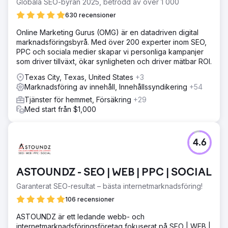
Globala SEO-byrån 2025, betrodd av över 1 000
630 recensioner
Online Marketing Gurus (OMG) är en datadriven digital
marknadsföringsbyrå. Med över 200 experter inom SEO,
PPC och sociala medier skapar vi personliga kampanjer
som driver tillväxt, ökar synligheten och driver mätbar ROI.
Texas City, Texas, United States
+3
Marknadsföring av innehåll, Innehållssyndikering
+54
Tjänster för hemmet, Försäkring
+29
Med start från $1,000
4.6
ASTOUNDZ - SEO | WEB | PPC | SOCIAL
Garanterat SEO-resultat – bästa internetmarknadsföring!
106 recensioner
ASTOUNDZ är ett ledande webb- och
internetmarknadsföringsföretag fokuserat på SEO | WEB |