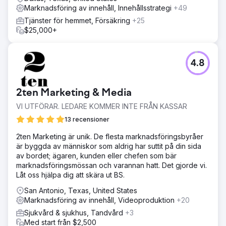
Marknadsföring av innehåll, Innehållsstrategi
+49
Resultat
Grime Time ökade avsevärt sina kartor och organiska
Tjänster för hemmet, Försäkring
+25
rankningar i Austin och omgivande marknader. Ökningen
$25,000+
av synlighet och organisk trafik resulterade i en 600-
procentig ökning av uthyrning av soptunnor för
kommersiella och bostäder.
4.8
Gå till byråsida
2ten Marketing & Media
VI UTFÖRAR. LEDARE KOMMER INTE FRÅN KASSAR
13 recensioner
2ten Marketing är unik. De flesta marknadsföringsbyråer
är byggda av människor som aldrig har suttit på din sida
av bordet; ägaren, kunden eller chefen som bär
marknadsföringsmössan och varannan hatt. Det gjorde vi.
Låt oss hjälpa dig att skära ut BS.
San Antonio, Texas, United States
Marknadsföring av innehåll, Videoproduktion
+20
Sjukvård & sjukhus, Tandvård
+3
Med start från $2,500