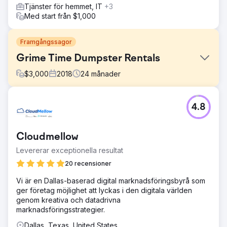
Tjänster för hemmet, IT
+3
Med start från $1,000
Framgångssagor
Grime Time Dumpster Rentals
$
3,000
2018
24
månader
Utmaning
4.8
Grime Time kom till oss med ett problematiskt domännamn
som hade använts för ett städföretag i Storbritannien,
med ett antal dåliga länkar. Hyresmarknaden för
Cloudmellow
soptunnor i Austin är mycket konkurrenskraftig med de
flesta företag som aggressivt bygger länkar.
Levererar exceptionella resultat
Lösning
20 recensioner
Granskade webbplatsen och förbättrade laddningstider,
Vi är en Dallas-baserad digital marknadsföringsbyrå som
webbplatsarkitektur, innehåll, konverteringselement och
ger företag möjlighet att lyckas i den digitala världen
mobilupplevelse. Vi genomförde sedan en uppsökande
genom kreativa och datadrivna
kampanj för att skaffa hyperrelevanta länkar om
marknadsföringsstrategier.
hemförbättring, fastigheter och gör-det-själv-
publikationer.
Dallas, Texas, United States