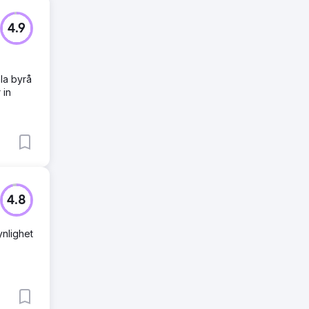
4.9
la byrå
 in
4.8
ynlighet