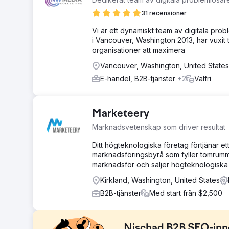
31 recensioner
Vi är ett dynamiskt team av digitala pr
i Vancouver, Washington 2013, har vuxit t
organisationer att maximera
Vancouver, Washington, United States
E-handel, B2B-tjänster
+2
Valfri
Marketeery
Marknadsvetenskap som driver resultat
Ditt högteknologiska företag förtjänar 
marknadsföringsbyrå som fyller tomrumme
marknadsför och säljer högteknologiska 
Kirkland, Washington, United States
B2B-tjänster
Med start från $2,500
Nischad B2B SEO-inne