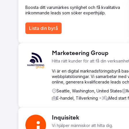
för äldre varumärkessökord. Brand Leadership: Utöka
Boosta ditt varumärkes synlighet och få kvalitativa
inkommande leads som söker experthjälp.
Gå till byråsida
Lista din byrå
Marketeering Group
Hitta rätt kunder för att få din verksamhe
Vi är en digital marknadsföringsbyrå bas
webbplatslösningar. Vi samarbetar med v
online, generera kvalificerade leads och
Seattle, Washington, United States
M
E-handel, Tillverkning
+3
Med start 
Inquisitek
Vi hjälper människor att hitta dig.