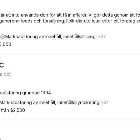
 att inte använda den för att få in affärer. Vi gör detta genom att 
ererar leads och försäljning. Folk där ute letar efter ett företag so
s
Marknadsföring av innehåll, Innehållsstrategi
+27
$5,000
LC
ta det!
knadsföring grundad 1994.
Marknadsföring av innehåll, Innehållssyndikering
+37
 från $2,500
e.