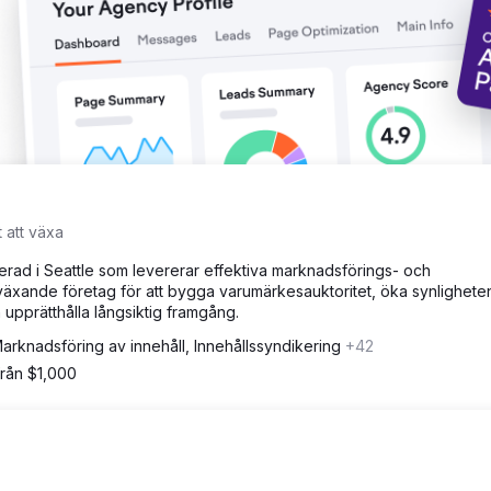
d räckvidd och ledarskap inom byggsektorn
t att växa
erad i Seattle som levererar effektiva marknadsförings- och
äxande företag för att bygga varumärkesauktoritet, öka synlighete
 upprätthålla långsiktig framgång.
arknadsföring av innehåll, Innehållssyndikering
+42
från $1,000