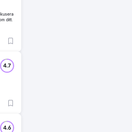
fokusera
m ditt.
4.7
4.6