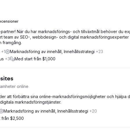
ecensioner
partner! När du har marknadsförings- och tillväxtmål behöver du ex
 Vårt team av SEO-, webbdesign- och digital marknadsföringsexperter
in framgång.
s
+1
Marknadsföring av innehåll, Innehållsstrategi
+23
hus
+3
Med start från $1,000
sites
samheter online
der att förbättra sina online-marknadsföringsmöjligheter och hjälpa 
gitala marknadsföringstjänster.
Marknadsföring av innehåll, Innehållsstrategi
+20
t från $2,500