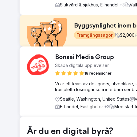
Sjukvård & sjukhus, E-handel
+3
Valf
Byggsynlighet inom 
Framgångssagor
$
2,000
Utmaning
Bonsai Media Group
Kunden stod inför utmaningen att byta varumärke och
Skapa digitala upplevelser
konkurrensutsatta bygg- och schaktsektorn. De behövde
synlighet och driva tillväxt genom riktad SEO, teknisk
18 recensioner
Lösning
Vi är ett team av designers, utvecklare,
Digitlab skapade tre grundpelare för innehåll som rikta
kompletta lösningar som inte bara ser b
veckoartiklar för att öka synlighet, driva trafik och fö
Seattle, Washington, United States
M
varumärkessökningar till bredare branschfrågor, vilket
som förbättrade webbplatsens prestanda, mobilanvän
E-handel, Fastigheter
+3
Med start 
Resultat
Trafiktillväxt: Den organiska trafiken ökade med 51 %
Söksynlighet: Förbättrad med 19 %, vilket förbättrar v
Är du en digital byrå?
varumärkesfrågor. Uppnådde förstasidesrankningar för 