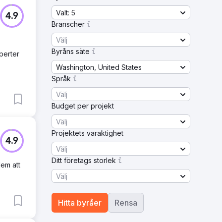
Valt: 5
4.9
Branscher
Välj
Byråns säte
perter
Washington, United States
Språk
Välj
Budget per projekt
Välj
Projektets varaktighet
4.9
Välj
Ditt företags storlek
dem att
Välj
Hitta byråer
Rensa