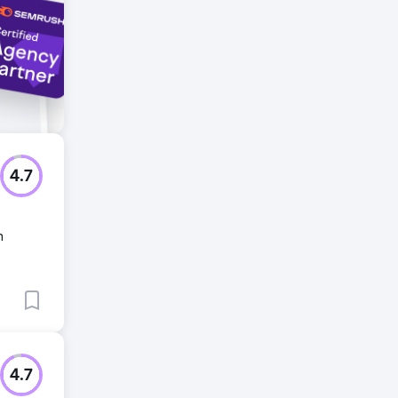
4.7
n
4.7