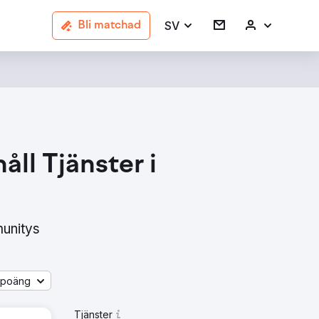
SV
Bli matchad
ll Tjänster i
munitys
åpoäng
Tjänster