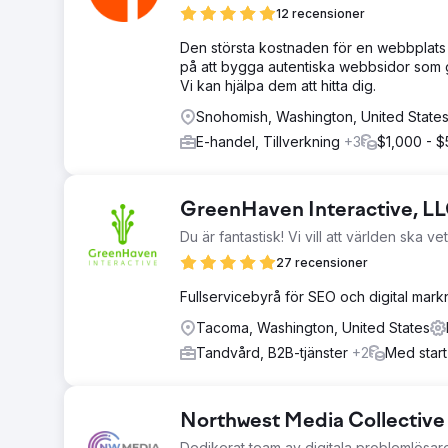
12 recensioner
Den största kostnaden för en webbplats är
på att bygga autentiska webbsidor som gen
Vi kan hjälpa dem att hitta dig.
Snohomish, Washington, United State
E-handel, Tillverkning
+3
$1,000 - 
GreenHaven Interactive, L
Du är fantastisk! Vi vill att världen ska ve
27 recensioner
Fullservicebyrå för SEO och digital mar
Tacoma, Washington, United States
Tandvård, B2B-tjänster
+2
Med start
Northwest Media Collective
Dedikerat team av digitala problemlösar