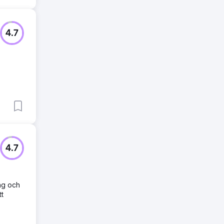
4.7
4.7
ng och
tt