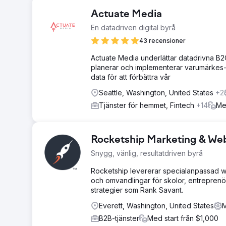
Actuate Media
En datadriven digital byrå
43 recensioner
Actuate Media underlättar datadrivna B2C
planerar och implementerar varumärkes-
data för att förbättra vår
Seattle, Washington, United States
+2
Tjänster för hemmet, Fintech
+14
Me
Rocketship Marketing & We
Snygg, vänlig, resultatdriven byrå
Rocketship levererar specialanpassad web
och omvandlingar för skolor, entrepren
strategier som Rank Savant.
Everett, Washington, United States
M
B2B-tjänster
Med start från $1,000