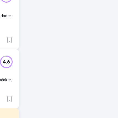
undades
4.6
märker,