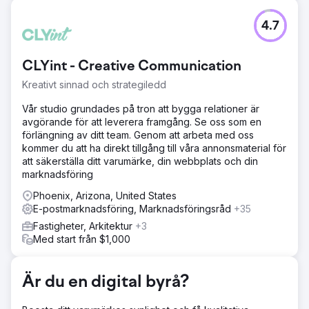
Utmaning
4.7
The Rope Company, en återförsäljare av hemprodukter
som specialiserat sig på högkvalitativa repvaror, behövde
fräscha upp sitt varumärke och sin digitala närvaro. Målet
CLYint - Creative Communication
var att skapa ett sammanhållet, tidlöst utseende som
återspeglade deras uppdrag och värderingar samtidigt
Kreativt sinnad och strategiledd
som de ökade varumärkesmedvetenheten, förbättrade
användarupplevelsen och ökade intäkterna.
Vår studio grundades på tron att bygga relationer är
avgörande för att leverera framgång. Se oss som en
Lösning
förlängning av ditt team. Genom att arbeta med oss
Anchour levererade en komplett varumärkesuppdatering,
kommer du att ha direkt tillgång till våra annonsmaterial för
inklusive nya logotyper, undermärken, en färgpalett och
att säkerställa ditt varumärke, din webbplats och din
en varumärkesstrategi. De gjorde om The Rope
marknadsföring
Companys webbplats, migrerade den från
WooCommerce till Shopify med förbättrad UX/UI,
Phoenix, Arizona, United States
förbättrad navigering och SEO-integration. Anchour
E-postmarknadsföring, Marknadsföringsråd
+35
hanterade även Facebook-, Instagram- och YouTube-
Fastigheter, Arkitektur
+3
annonser och körde e-postmarknadsföringskampanjer.
Med start från $1,000
Deras team såg till att alla ansträngningar var i linje med
det nya varumärket, vilket skapade en sammanhållen,
tidlös look över alla kanaler.
Är du en digital byrå?
Resultat
Intäktstillväxt: Ökade intäkter trots höjda produktpriser,