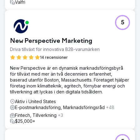
Valfri
Resultat
Den förbättrade SEO-strategin ökade synligheten för
icke-märkta sökord från 4 % till 19,77 %, vilket
5
resulterade i en 50 % ökning av organisk trafik över
Google, Yahoo och Bing. Detta ledde till 1 589 leads
genererade via WhatsApp och e-postformulär som
New Perspective Marketing
tillskrivs organisk SEO. Med en konverteringsfrekvens
från lead-to-sale på 13 %, påverkade dessa organiska
Driva tillväxt för innovativa B2B-varumärken
leads cirka 1,2 miljoner R1 i försäljning, vilket visar den
14 recensioner
betydande affärseffekten av förbättrad söksynlighet och
riktat innehåll.
New Perspective är en dynamisk marknadsföringsbyrå
för tillväxt med mer än två decenniers erfarenhet,
baserad utanför Boston, Massachusetts. Företaget hjälper
Gå till byråsida
företag inom klimatteknik, agritech, förnybar energi och
tillverkning att lyckas i den digitala tidsåldern.
Aktiv i United States
E-postmarknadsföring, Marknadsföringsråd
+48
Fintech, Tillverkning
+3
$25,000+