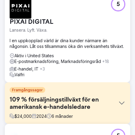
5
PIXAI DIGITAL
Lansera. Lyft. Växa.
I en uppkopplad värld är dina kunder närmare än
någonsin. Låt oss tillsammans öka din verksamhets tillväxt.
Aktiv i United States
E-postmarknadsföring, Marknadsföringsråd
+18
E-handel, IT
+3
Valfri
Framgångssagor
109 % försäljningstillväxt för en
amerikansk e-handelsledare
$
24,000
2024
6
månader
Utmaning