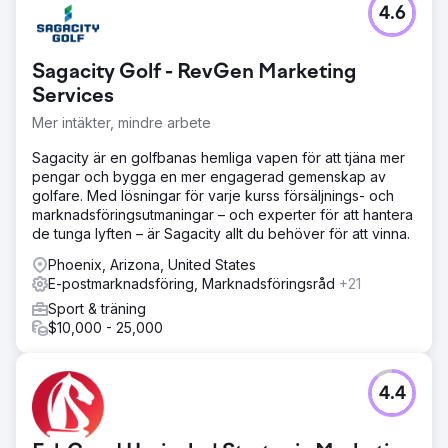
reklammaterial (via MNTN). Anchor integrerat med
4.6
Waldens team, med hjälp av Slack och
projektledningsverktyg för sömlöst utförande.
Sagacity Golf - RevGen Marketing
Resultat
Services
Anchours arbete har gett betydande resultat, där Walden
uppnådde sin första positiva medlemstillväxt sedan 2022
Mer intäkter, mindre arbete
samtidigt som utgifterna minskade med 75 %. Deras
varumärkesåterställning har satt företaget på en ny väg
Sagacity är en golfbanas hemliga vapen för att tjäna mer
för framgång, med konsekvent månatlig tillväxt sedan
pengar och bygga en mer engagerad gemenskap av
partnerskapet började. Anchours fokus på handling, tydlig
golfare. Med lösningar för varje kurss försäljnings- och
kommunikation och djup integration med Waldens team
marknadsföringsutmaningar – och experter för att hantera
har gjort dem till en pålitlig förlängning av
de tunga lyften – är Sagacity allt du behöver för att vinna.
marknadsavdelningen, vilket ger påtaglig affärseffekt.
Phoenix, Arizona, United States
E-postmarknadsföring, Marknadsföringsråd
+21
Gå till byråsida
Sport & träning
$10,000 - 25,000
4.4