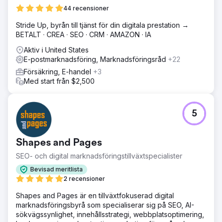
transparent medieutgiftssystem förbättrade allokeringen.
44 recensioner
Höga översättningskostnader i Google Ads reducerades
genom att utnyttja maskinöversättning och partner på
Stride Up, byrån till tjänst för din digitala prestation →
marknaden, vilket sparade budget samtidigt som
BETALT · CREA · SEO · CRM · AMAZON · IA
effektiviteten bibehölls.
Aktiv i United States
Lösning
E-postmarknadsföring, Marknadsföringsråd
+22
Clear Click strömlinjeformade Hubjects rapportering,
Försäkring, E-handel
+3
minskade ad hoc-förfrågningar med 40 % och
Med start från $2,500
förbättrade effektiviteten. Budgetplaneringen
optimerades med hjälp av datamodeller, vilket säkrade en
extra £40K för digitala kanaler. Google Ads-
översättningskostnaderna sänktes med 25 000 GBP
5
genom att fokusera på marknader med stora volymer och
omfördela besparingar till andra medier. En riktad Google
Ads-strategi ledde till en ökning med 610 % på årsbasis i
Shapes and Pages
kundförvärv genom att förfina geografisk inriktning och
SEO- och digital marknadsföringstillväxtspecialister
kontinuerlig optimering.
Bevisad meritlista
Resultat
2 recensioner
610 % ökning av nya kunder jämfört med föregående år.
40 000 pund sparas genom att införa budgetmodellering.
Shapes and Pages är en tillväxtfokuserad digital
£25 000 sparas av de mest kostnadseffektiva
marknadsföringsbyrå som specialiserar sig på SEO, AI-
översättningstjänsterna.
sökvägssynlighet, innehållsstrategi, webbplatsoptimering,