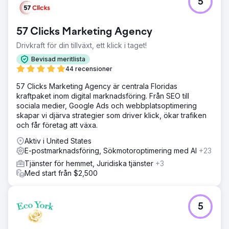
5
Kundens Shopify-butik kämpade med stagnerande
försäljningstillväxt, låga återköpsfrekvenser och dålig
avkastning från betalda annonser trots att de lockade ett
57 Clicks Marketing Agency
stadigt flöde av trafik. Deras marknadsföring saknade
ordentlig segmentering och CRM-uppsättningen var
Drivkraft för din tillväxt, ett klick i taget!
otillräcklig för att effektivt spåra kundresor.
Bevisad meritlista
Lösning
44 recensioner
Vi implementerade AI-driven kundsegmentering för att
57 Clicks Marketing Agency är centrala Floridas
rikta in oss på köpare med hög kundintention, byggde om
kraftpaket inom digital marknadsföring. Från SEO till
e-posttratten för att förbättra kundlojalitet, optimerade
sociala medier, Google Ads och webbplatsoptimering
Google- och metaannonser för bättre ROI och
skapar vi djärva strategier som driver klick, ökar trafiken
integrerade HubSpot CRM för fullständig insyn i
och får företag att växa.
säljpipeline och prestationsspårning.
Aktiv i United States
Resultat
E-postmarknadsföring, Sökmotoroptimering med AI
+23
Inom sex månader ökade onlineförsäljningen med 109 %,
upprepade köp med 32 % och avkastningen på betalda
Tjänster för hemmet, Juridiska tjänster
+3
annonser förbättrades från 1,8x till 4,5x. Kunden fick
Med start från $2,500
försäljningsinsikter i realtid, vilket möjliggjorde snabbare
beslutsfattande och effektivare marknadsföringsutgifter,
vilket resulterade i en hållbar tillväxtbana.
5
Gå till byråsida