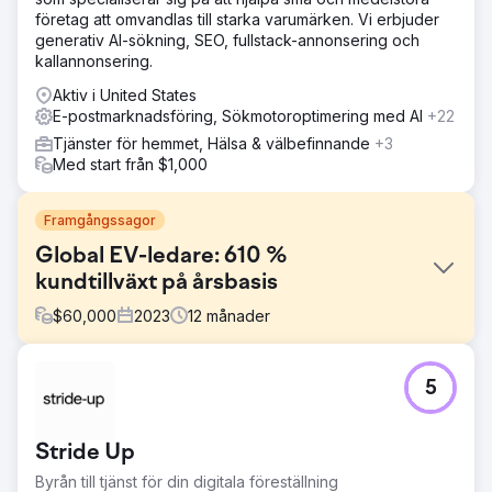
företag att omvandlas till starka varumärken. Vi erbjuder
generativ AI-sökning, SEO, fullstack-annonsering och
kallannonsering.
Aktiv i United States
E-postmarknadsföring, Sökmotoroptimering med AI
+22
Tjänster för hemmet, Hälsa & välbefinnande
+3
Med start från $1,000
Framgångssagor
Global EV-ledare: 610 %
kundtillväxt på årsbasis
$
60,000
2023
12
månader
Utmaning
5
Hubjects marknadsföringsrapporter var inkonsekventa
och saknade detaljer. Clear Click introducerade ett
strukturerat rapporteringsramverk för regelbundna,
Stride Up
djupgående uppdateringar. Budgetplaneringen var
otydlig på grund av minimal dokumentation, så ett
Byrån till tjänst för din digitala föreställning