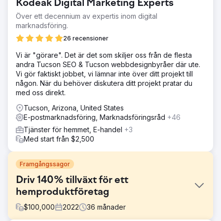
Kodeak Digital Marketing Experts
Över ett decennium av expertis inom digital
marknadsföring.
26 recensioner
Vi är "görare". Det är det som skiljer oss från de flesta
andra Tucson SEO & Tucson webbdesignbyråer där ute.
Vi gör faktiskt jobbet, vi lämnar inte över ditt projekt till
någon. När du behöver diskutera ditt projekt pratar du
med oss direkt.
Tucson, Arizona, United States
E-postmarknadsföring, Marknadsföringsråd
+46
Tjänster för hemmet, E-handel
+3
Med start från $2,500
Framgångssagor
Driv 140% tillväxt för ett
hemproduktföretag
$
100,000
2022
36
månader