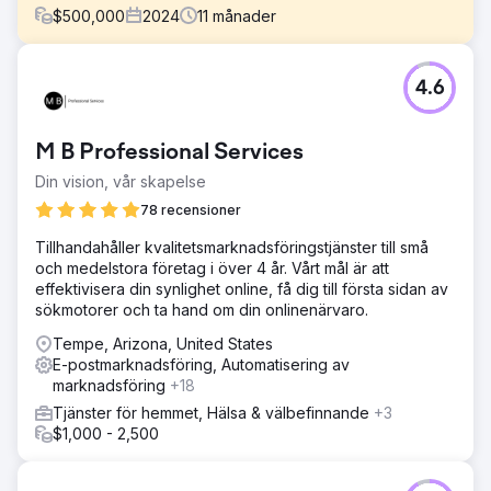
$
500,000
2024
11
månader
Utmaning
4.6
Walden Local, en modern bondemarknad, behövde
modernisera sin digitala upplevelse och etablera ett
hållbart, konsekvent sätt att växa sin medlemsbas. Med ett
M B Professional Services
sjunkande medlemsantal sedan 2022 stod företaget inför
betydande utmaningar när det gäller att skapa ett
Din vision, vår skapelse
sammanhållet varumärke och effektiv
78 recensioner
marknadsföringsstrategi. De krävde en partner för att
förbättra sitt varumärke, webbplats och
Tillhandahåller kvalitetsmarknadsföringstjänster till små
marknadsföringsinsatser för att vända saker och driva
och medelstora företag i över 4 år. Vårt mål är att
mätbar tillväxt.
effektivisera din synlighet online, få dig till första sidan av
sökmotorer och ta hand om din onlinenärvaro.
Lösning
Anchour gav fullservicesupport, inklusive
Tempe, Arizona, United States
varumärkesstrategi, webbdesign, medieplanering, kreativ
E-postmarknadsföring, Automatisering av
utveckling och marknadsföring via sökmotorer. Efter
marknadsföring
+18
granskning av Waldens webbplats, kommunikation och
Tjänster för hemmet, Hälsa & välbefinnande
+3
medlemsbas identifierade Anchour viktiga
$1,000 - 2,500
förbättringsområden. De levererade tillgångar som
varumärkesriktlinjer, innehåll i sociala medier, e-
postkampanjer (via Klaviyo) och uppkopplade TV-