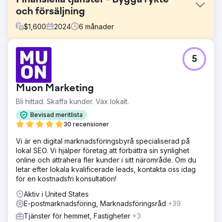
och försäljning
$
1,600
2024
6
månader
Utmaning
5
Vårt mål var att bygga upp en stark SEO-närvaro för icke-
varumärkta sökord för att kunna utnyttja en större
sökvolymsmöjlighet. Kundens nuvarande SEO-strategi
Muon Marketing
fokuserade starkt på varumärkessökord, som hade 6 800
månatliga sökningar, men saknade synlighet i icke-märkta
Bli hittad. Skaffa kunder. Väx lokalt.
sökordskategorier, vilket representerade en betydande
Bevisad meritlista
potential på 28 000 månatliga sökningar.
30 recensioner
Lösning
Vi är en digital marknadsföringsbyrå specialiserad på
För att möta utmaningen implementerade vi en
lokal SEO. Vi hjälper företag att förbättra sin synlighet
hörnstensinnehållsstrategi som inriktade sig på stora
online och attrahera fler kunder i sitt närområde. Om du
volymer utan varumärken. Vårt mål var att bygga auktoritet
letar efter lokala kvalificerade leads, kontakta oss idag
och synlighet utan att vara beroende av backlinking-
för en kostnadsfri konsultation!
aktiviteter. Detta hörnstensinnehåll stöddes av ett nätverk
av långa sökord inom samma tematiska grupp och
Aktiv i United States
stöddes av en stark bloggstrategi för att öka relevansen.
E-postmarknadsföring, Marknadsföringsråd
+39
Allt innehåll optimerades med relevanta sökord,
Tjänster för hemmet, Fastigheter
+3
metabeskrivningar och strukturerad data.