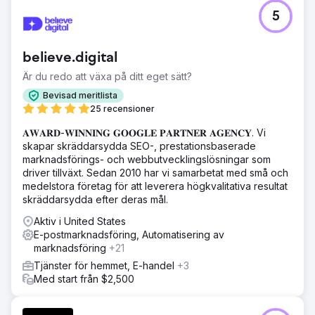
5
believe.digital
Är du redo att växa på ditt eget sätt?
Bevisad meritlista
25 recensioner
𝐀𝐖𝐀𝐑𝐃-𝐖𝐈𝐍𝐍𝐈𝐍𝐆 𝐆𝐎𝐎𝐆𝐋𝐄 𝐏𝐀𝐑𝐓𝐍𝐄𝐑 𝐀𝐆𝐄𝐍𝐂𝐘. Vi
skapar skräddarsydda SEO-, prestationsbaserade
marknadsförings- och webbutvecklingslösningar som
driver tillväxt. Sedan 2010 har vi samarbetat med små och
medelstora företag för att leverera högkvalitativa resultat
skräddarsydda efter deras mål.
Aktiv i United States
E-postmarknadsföring, Automatisering av
marknadsföring
+21
Tjänster för hemmet, E-handel
+3
Med start från $2,500