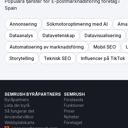
Populära tjänster för E-postmarknadsföring företag i
Spain
Annonsering
Sökmotoroptimering med AI
Amaz
Dataanalys
Datavetenskap
Datavisualisering
Automatisering av marknadsföring
Mobil SEO
U
Storytelling
Teknisk SEO
Influencer på TikTok
SEMRUSH BYRÅPARTNERS
SEMRUSH
Byråpartners
Förstasida
Lista din byrå
Funktioner
Så fungerar det
Priser
Användarvillkor
Nyheter
Webbplatskarta
Företaget