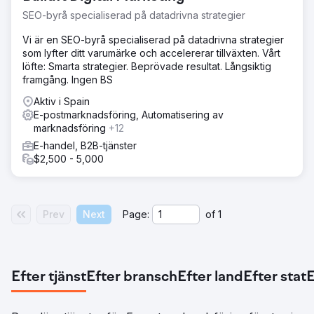
SEO-byrå specialiserad på datadrivna strategier
Vi är en SEO-byrå specialiserad på datadrivna strategier
som lyfter ditt varumärke och accelererar tillväxten. Vårt
löfte: Smarta strategier. Beprövade resultat. Långsiktig
framgång. Ingen BS
Aktiv i Spain
E-postmarknadsföring, Automatisering av
marknadsföring
+12
E-handel, B2B-tjänster
$2,500 - 5,000
Prev
Next
Page:
of
1
Efter tjänst
Efter bransch
Efter land
Efter stat
E