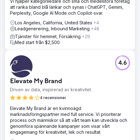
Vi hjälper kategoriledare och små och medelstora företag
Gå till byråsida
att ranka bland blå länkar och synas i ChatGPT, Gemini,
Perplexity, Google AI Mode och Copilot-svar.
Los Angeles, California, United States
+4
Leadgenerering, Inbound Marketing
+48
Tjänster för hemmet, Försäkring
+29
Med start från $2,500
4.6
Elevate My Brand
Driven av data, inspirerad av kreativitet.
4 recensioner
Elevate My Brand är en kvinnoägd
marknadsföringspartner med full service. Vi prioriterar
process och människor så att vårt team kan utveckla och
genomföra spännande kampanjer som visar vårt
engagemang för kreativitet, lek och resultat.