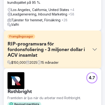
kundlojalitet på 95 %.
Los Angeles, California, United States
+4
Leadgenerering, Inbound Marketing
+58
Tjänster för hemmet, Försäkring
+28
Valfri
Framgångssagor
RIP-programvara för
fordonsfoliering - 3 miljoner dollar i
ACV insamlat
$
150,000
2025
15
månader
Utmaning
4.7
De flesta bilfolieringsverkstäder känner inte till RIP
Software och de potentiella besparingarna i tid och
pengar. Detta gör det svårt att nå nya B2B-kunder
Rothbright
(bilverkstäder) utanför konferenser. Inom konferenser
finns det begränsad exponering mot hela marknaden.
Framtiden är ljus när du arbetar med Rothbright.
Kunden behövde ett pålitligt sätt att annonsera inför sina
Bevisad meritlista