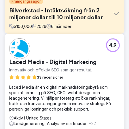
Framgångssagor
Bilverkstad - Intäktsökning från 2
miljoner dollar till 10 miljoner dollar
$
100,000
2026
6
månader
Utmaning
4.9
Denna verkstad kämpade för att attrahera nya kunder
med en dåligt optimerad webbplats och ingen reklam.
Ägarna arbetade övertid för att locka kunder offline, men
Laced Media - Digital Marketing
det var inte skalbart och påverkade verksamheten
negativt. Parkeringsplatsen var mindre än 20 % full och
Innovativ och effektiv SEO som ger resultat.
hade tillräckligt med arbetskraft för att enkelt fyrdubbla
33 recensioner
verksamheten.
Laced Media är en digital marknadsföringsbyrå som
Lösning
specialiserar sig på SEO, GEO, webbdesign och
Vårt team presenterade omedelbart en ny webbplats, helt
leadgenerering. Vi hjälper företag att öka rankningar,
optimerad med SEO och konverteringsoptimering med
trafik och konverteringar genom innovativ strategi. Få
vår Max Acquisition-metod. Vi konfigurerade betalda
personliga lösningar och praktisk support.
annonser på Google Ads / Google LSA / Bing Ads. Vi
visste att OCT-spårning av telefonsamtal/formulär skulle
Aktiv i United States
vara avgörande för att utbilda Google i att förbättra
Leadgenerering, Analys av marknaden
+22
smarta bud, så vi implementerade offline