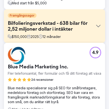
Med start från $5,000
Framgångssagor
Bilfolieringsverkstad - 638 bilar för
2,52 miljoner dollar i intäkter
$
150,000
2025
12
månader
Utmaning
4.9
Kunden hade bara skaffat bilar offline och var inte nöjda
med sitt nuvarande antal nya bilar per månad. Deras
offlinemetoder inkluderade rekommendationer från andra
Blue Media Marketing Inc.
bilföretag och lokala bilevenemang för att locka kunder.
Denna offline-insats resulterade i en hög kostnad per
Fler telefonsamtal, fler formulär och få ditt företag att växa
kund på grund av arbetsinsatsen för varje metod och
24 recensioner
tiden det tog att konvertera nya kunder. De visste att de
behövde online för att skala upp, men visste lite om
Blue media specialiserar sig på SEO för småföretagare,
annonsering.
medelstora företag och storföretag. SEO kan vara en
framgångsrik marknadsföringskanal för alla företag, stora
Lösning
som små, om du anlitar rätt byrå.
Vi identifierade luckorna i kundernas köpupplevelse
online. Webbplatsen hade dålig CRO och SEO, vilket