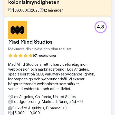
kolonialmyndigheten
$
38,000
2025
12
månader
Utmaning
4.8
Colonial Agency behövde utöka sin synlighet nationellt
och generera kvalificerade leads på flera amerikanska
marknader. Webbplatsen saknade nationell
Mad Mind Studios
sökordstäckning, skalbar arkitektur för servicesidor och
sökbar synlighet bortom lokala kärnmarknader, vilket
Maximera din tillväxt och dina resultat
begränsade tillväxten av högintensiva inhemska
97 recensioner
bemanningssökningar.
Mad Mind Studios är ett fullserviceföretag inom
Lösning
webbdesign och marknadsföring i Los Angeles,
Los Angeles SEO Inc genomförde en nationell SEO- och
specialiserat på SEO, varumärkesbyggande, grafik,
webbplatsoptimeringsstrategi vägledd av Semrush-data:
logotypdesign och webbunderhåll. Vi skapar
Omstrukturerade tjänst- och platsinnehåll för att stödja
högpresterande webbplatser som stärker
nationell sökefterfrågan Optimerade on-page SEO för
varumärkesidentitet och affärstillväxt.
sökord för inhemsk bemanning med nationell avsikt
Förbättrade webbplatsens prestanda, användbarhet och
Los Angeles, California, United States
konverteringsvägar för leadgenerering Utnyttjade
Leadgenerering, Marknadsföringsråd
+23
Semrush-sökordsundersökningar, webbplatsgranskningar
Sjukvård & sjukhus, E-handel
+3
och konkurrensanalys för att identifiera
$5,000 - 10,000
rankingmöjligheter i stor skala