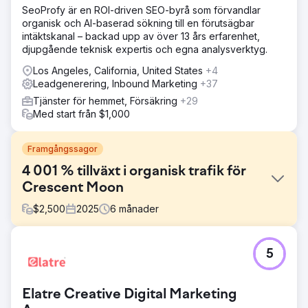
SeoProfy är en ROI-driven SEO-byrå som förvandlar
organisk och AI-baserad sökning till en förutsägbar
intäktskanal – backad upp av över 13 års erfarenhet,
djupgående teknisk expertis och egna analysverktyg.
Los Angeles, California, United States
+4
Leadgenerering, Inbound Marketing
+37
Tjänster för hemmet, Försäkring
+29
Med start från $1,000
Framgångssagor
4 001 % tillväxt i organisk trafik för
Crescent Moon
$
2,500
2025
6
månader
Utmaning
5
Crescent Moon Recovery behövde öka sin synlighet
online och generera fler kvalificerade antagningar på en
mycket konkurrensutsatt marknad för
Elatre Creative Digital Marketing
missbruksbehandling. Målet var att förbättra Googles