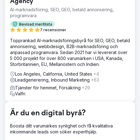
ranking, dominera lokal sökning och skapa en hållbar
Agency
källa till organiska leads utan att enbart förlita sig på
AI-marknadsföring, SEO, GEO, betald annonsering,
betald annonsering.
programvara
Lösning
Bevisad meritlista
Royal Reef Media utvecklade en omfattande lokal SEO-
7 recensioner
strategi med fokus på optimering av Google Business
Profile, on-page SEO, teknisk optimering, sökordsanalys,
Topprankad AI-marknadsföringsbyrå för SEO, GEO, betald
citeringshantering, strukturerad data, recensionsstrategi
annonsering, webbdesign, B2B-marknadsföring och
och innehållsoptimering. Genom att stärka både organisk
anpassad programvara. Sedan 2021 har vi levererat över
sökning och synlighet i Google Maps positionerade vi
5 000 projekt för över 800 varumärken i USA, Kanada,
Crescent Moon Recovery som ett av de högst rankade
Storbritannien, EU, Mellanöstern och Indien.
missbruksbehandlingscentren i Huntington Beach.
Los Angeles, California, United States
+4
Resultat
Leadgenerering, Inbound Marketing
+63
Inom bara sex månader ökade Crescent Moon Recoverys
Tjänster för hemmet, Försäkring
+29
organiska trafik från 101 månatliga besökare till 4 142
Valfri
månatliga besökare. Kampanjen uppnådde topp 3
Google-rankningar för mer än 20 sökord med
högintention för missbruksrehabilitering, ökade antalet
Är du en digital byrå?
visningar på Google Business Profile-kartan med 312 %
och bidrog till en ökning av antagningar med 245 %
Boosta ditt varumärkes synlighet och få kvalitativa
genom inkommande förfrågningar av högre kvalitet.
inkommande leads som söker experthjälp.