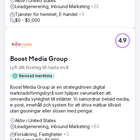
Aktiv i United States
hindrade den från gratis organiska kunder. Den saknade
Leadgenerering, Inbound Marketing
+22
viktig säljinformation för att förbereda kunden för köp.
Tjänster för hemmet, E-handel
+3
Vad gör butiken annorlunda, varför skulle kunden göra en
$0 - $5,000
research? Vi analyserade varför kunderna köpte och
uppdaterade deras webbplats för att matcha deras avsikt.
Vi lanserade sedan en fullskalig kampanj på Google Ads
och Meta Ads (Facebook/Instagram). Optimerade sökord,
4.9
annonstext och retargeting.
Resultat
Boost Media Group
Vi lade till 638 bilar under 12 månader. Kostnaden per
kund var bara 235 dollar för en genomsnittlig
Lyft ditt företag till nästa nivå
folieringsverkstad på 4 000 dollar. De första par
Bevisad meritlista
månaderna tog tid att samla in data, men i genomsnitt
levererades 50 nya bilar per månad under 12 månader.
Boost Media Group är en strategidriven digital
Vilket resulterade i en intäkt på 2,52 miljoner dollar för
marknadsföringsbyrå som hjälper varumärken att
verksamheten.
omvandla synlighet till intäkter. Vi samordnar betald media,
e-post, innehåll och system för att driva mätbar tillväxt
utan gissningar eller slöseri med pengar.
Gå till byråsida
Aktiv i United States
Leadgenerering, Inbound Marketing
+63
Försäkring, Fastigheter
+3