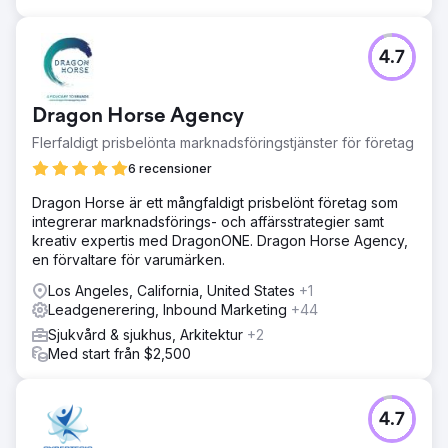
Resultat
Efter implementeringen uppnådde Colonial Agency
4.7
mätbar nationell tillväxt: Ökad organisk synlighet på flera
amerikanska marknader Sida 1-rankningar för
högintensiva sökord inom bemanning och hushållstjänster
Dragon Horse Agency
Tillväxt av kvalificerade inkommande leads från
rikstäckande sökanvändare Starkare varumärkesnärvaro i
Flerfaldigt prisbelönta marknadsföringstjänster för företag
organisk sökning, vilket stöder skalbar leadgenerering
6 recensioner
SEO blev en pålitlig nationell förvärvskanal för Colonial
Agency.
Dragon Horse är ett mångfaldigt prisbelönt företag som
integrerar marknadsförings- och affärsstrategier samt
kreativ expertis med DragonONE. Dragon Horse Agency,
Gå till byråsida
en förvaltare för varumärken.
Los Angeles, California, United States
+1
Leadgenerering, Inbound Marketing
+44
Sjukvård & sjukhus, Arkitektur
+2
Med start från $2,500
4.7