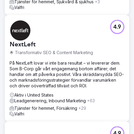
Tjänster för hemmet, Sjukvård & sjukhus
+3
konverteringsspårning med Edge Tagging för att
Valfri
maximera kunddatagenomströmningen till Google.
Resultat
Den nya webbplatsen blev en enorm succé. Redan efter
4.9
lanseringen såg vi veckan därpå att den befintliga
organiska trafiken tredubblades jämfört med det
historiska genomsnittet. Betalda annonser lockade nya
NextLeft
kunder och vi kunde femdubbla företagets totala intäkter
inom sex månader. Företagsägaren hyrde ut en andra
🌟 Transformativ SEO & Content Marketing
parkeringsplats och anställde fler anställda för att hålla
På NextLeft lovar vi inte bara resultat – vi levererar dem.
jämna steg med efterfrågan. Han köpte också en
Som B-Corp går vårt engagemang bortom affärer; det
Lamborghini för marknadsföring av butiken.
handlar om att påverka positivt. Våra skräddarsydda SEO-
och marknadsföringsstrategier förvandlar varumärken
Gå till byråsida
och driver oöverträffad tillväxt och ROI.
Aktiv i United States
Leadgenerering, Inbound Marketing
+63
Tjänster för hemmet, Försäkring
+29
Valfri
4.9