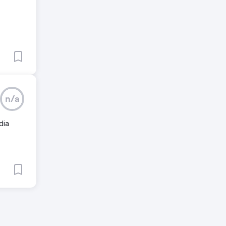
n/a
dia