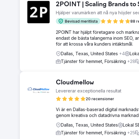
2POINT | Scaling Brands t
Hjälper varumärken att nå nya höjder s
Bevisad meritlista
88 r
2POINT har hjälpt företagare och marknads
endast de bästa talangerna inom SEO, a
för att krossa våra kunders intäktsmål.
Dallas, Texas, United States
+4
Loka
Tjänster för hemmet, Försäkring
+28
Cloudmellow
Levererar exceptionella resultat
20 recensioner
Vi är en Dallas-baserad digital marknadsf
genom kreativa och datadrivna marknads
Dallas, Texas, United States
Lokal S
Tjänster för hemmet, Försäkring
+25