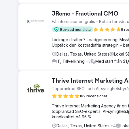
JRcmo - Fractional CMO
Få informationen gratis - Betala för vårt
Bevisad meritlista
9 re
Läckage i tratten? Leadgenerering: Missh
Upptäck den kostnadsfria strategin – be
Dallas, Texas, United States
Lokal S
IT, Tillverkning
+3
Med start från $1
Thrive Internet Marketing 
Topprankad SEO- och AI-synlighetsbyrå 
162 recensioner
Thrive Internet Marketing Agency är en 
topprankad SEO-expertis, AI-synlighetst
kundlojalitet på 95 %.
Dallas, Texas, United States
+4
Loka