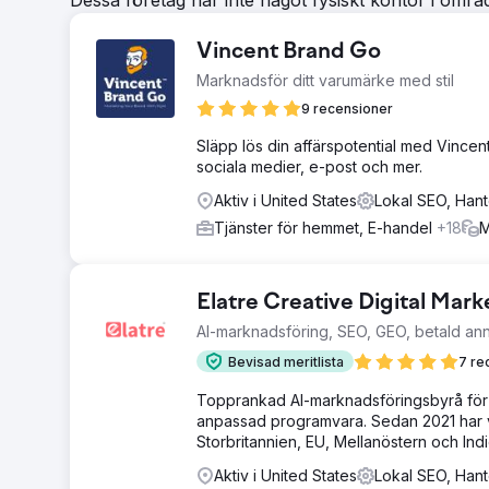
Dessa företag har inte något fysiskt kontor i omr
Vincent Brand Go
Marknadsför ditt varumärke med stil
9 recensioner
Släpp lös din affärspotential med Vincen
sociala medier, e-post och mer.
Aktiv i United States
Lokal SEO, Hant
Tjänster för hemmet, E-handel
+18
M
Elatre Creative Digital Mar
AI-marknadsföring, SEO, GEO, betald an
Bevisad meritlista
7 re
Topprankad AI-marknadsföringsbyrå för
anpassad programvara. Sedan 2021 har v
Storbritannien, EU, Mellanöstern och Indi
Aktiv i United States
Lokal SEO, Hant