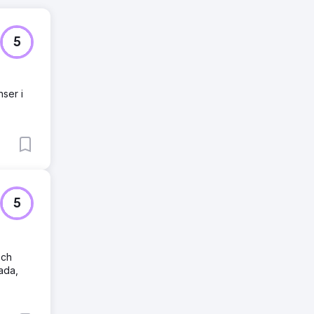
5
ser i
5
och
ada,