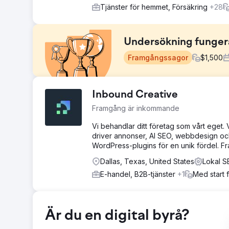
Tjänster för hemmet, Försäkring
+28
Undersökning funger
Framgångssagor
$
1,500
Utmaning
Inbound Creative
Mun-till-mun marknadsföring och hänvisningar hade fungera
Framgång är inkommande
Survey Works att expandera. Det fanns flera rutinera
Vi behandlar ditt företag som vårt eget.
Lösning
driver annonser, AI SEO, webbdesign oc
Webbplatsen byggdes om i WordPress och innehåll, pl
WordPress-plugins för en unik fördel. F
länkbyggande program som resulterade i dominerande 
Dallas, Texas, United States
Lokal S
Resultat
Ökningen av synlighet från kartor och organiska förbä
E-handel, B2B-tjänster
+1
Med start 
ett år.
Gå till byråsida
Är du en digital byrå?