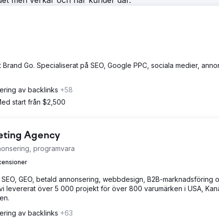
ådet men verkar och har kunder där.
t Brand Go. Specialiserat på SEO, Google PPC, sociala medier, annon
ering av backlinks
+58
ed start från $2,500
keting Agency
nonsering, programvara
censioner
 SEO, GEO, betald annonsering, webbdesign, B2B-marknadsföring 
i levererat över 5 000 projekt för över 800 varumärken i USA, Kan
en.
ering av backlinks
+63