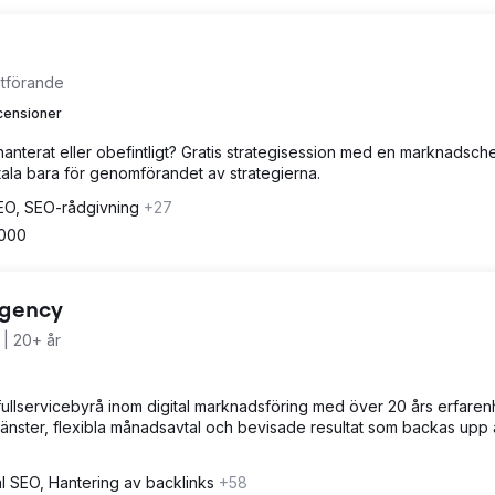
 utförande
censioner
anterat eller obefintligt? Gratis strategisession med en marknadsche
tala bara för genomförandet av strategierna.
EO, SEO-rådgivning
+27
,000
Agency
| 20+ år
fullservicebyrå inom digital marknadsföring med över 20 års erfaren
jänster, flexibla månadsavtal och bevisade resultat som backas upp
l SEO, Hantering av backlinks
+58