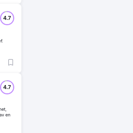
4.7
f.
4.7
het,
 av en