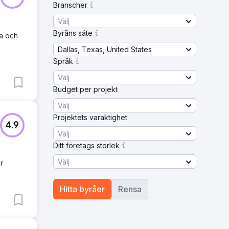
Branscher
Välj
Byråns säte
la och
Dallas, Texas, United States
Språk
Välj
Budget per projekt
Välj
Projektets varaktighet
4.9
Välj
Ditt företags storlek
Välj
r
Hitta byråer
Rensa