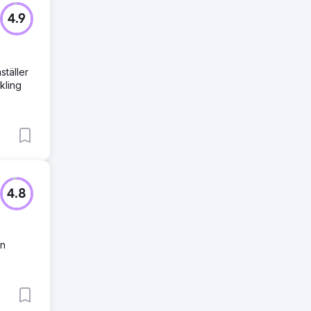
4.9
ställer
kling
4.8
en