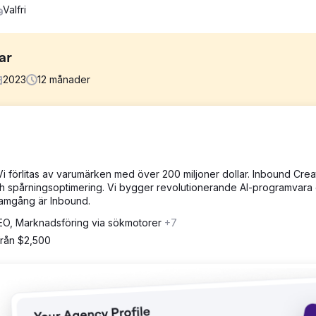
Valfri
ar
2023
12
månader
t bra för att få in nya affärer, men det var inte tillräckligt för att 
de konkurrenter med många recensioner som aktivt investerade i SE
 Vi förlitas av varumärken med över 200 miljoner dollar. Inbound Crea
h spårningsoptimering. Vi bygger revolutionerande AI-programvara
atssidor och konverteringselement optimerades. Vi startade ett p
ramgång är Inbound.
rankningar i kartor och organisk sökning.
EO, Marknadsföring via sökmotorer
+7
ttringar av rankningen resulterade i en 700 % ökning av intäkterna 
från $2,500