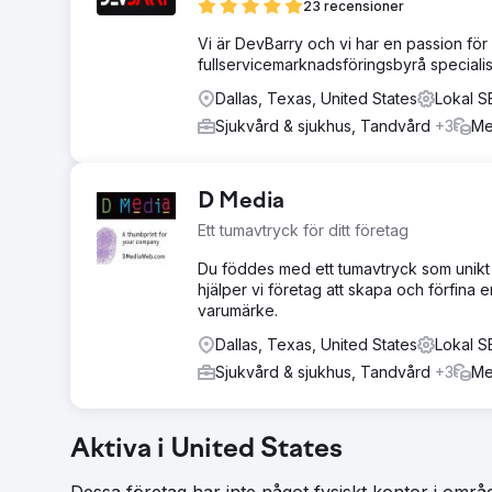
23 recensioner
Vi är DevBarry och vi har en passion för 
fullservicemarknadsföringsbyrå special
Dallas, Texas, United States
Lokal S
Sjukvård & sjukhus, Tandvård
+3
Me
D Media
Ett tumavtryck för ditt företag
Du föddes med ett tumavtryck som unikt i
hjälper vi företag att skapa och förfina 
varumärke.
Dallas, Texas, United States
Lokal S
Sjukvård & sjukhus, Tandvård
+3
Me
Aktiva i United States