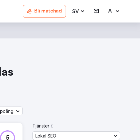
SV
Bli matchad
las
åpoäng
Tjänster
Lokal SEO
5