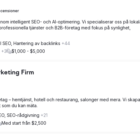
ecensioner
nom intelligent SEO- och AI-optimering. Vi specialiserar oss på loka
 professionella tjänster och B2B-företag med fokus på synlighet,
l SEO, Hantering av backlinks
+44
r
+3
$1,000 - $5,000
rketing Firm
tag – hemtjänst, hotell och restaurang, salonger med mera. Vi skapa
t som du kan mäta.
EO, SEO-rådgivning
+21
Med start från $2,500