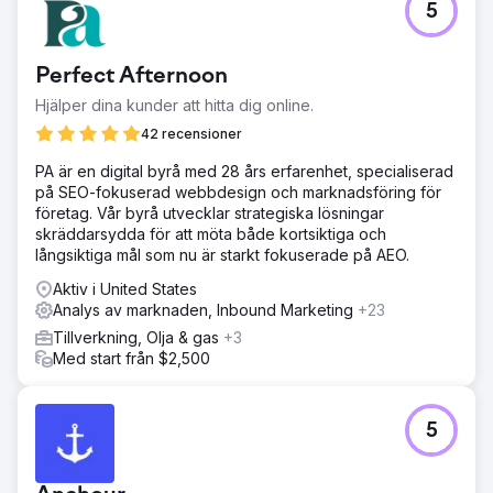
5
I början av 2020 kämpade en ikonisk tillverkare av
sportartiklar för att växa sin onlineverksamhet trots år av
ansträngningar. I april 2020 hade den bara nått 70 000
Perfect Afternoon
användare och 162 318,92 USD i månadsintäkter. Det var
då det samarbetade med oss. Resultaten talar för sig
Hjälper dina kunder att hitta dig online.
själva.
42 recensioner
Lösning
PA är en digital byrå med 28 års erfarenhet, specialiserad
Vi fokuserade på att identifiera rätt kunder genom riktade
på SEO-fokuserad webbdesign och marknadsföring för
marknadsföringskampanjer för att öka engagemanget
företag. Vår byrå utvecklar strategiska lösningar
och konverteringsfrekvensen. Organiskt sökande var
skräddarsydda för att möta både kortsiktiga och
nyckeln till att skapa hållbarhet i verksamheten. Vi gjorde
långsiktiga mål som nu är starkt fokuserade på AEO.
om hemsidan och optimerade användarupplevelsen och
köparens resa.
Aktiv i United States
Analys av marknaden, Inbound Marketing
+23
Resultat
När vi startade i april spenderade företaget för mycket
Tillverkning, Olja & gas
+3
för att locka 70 000 användare och genererade 162 318
Med start från $2,500
$ i månadsintäkter. I augusti växte intäkterna till 559 387 $
från 126 000 besökare. Snabbspola framåt till december
och de siffrorna sköt i höjden. Månadsintäkterna steg till 1
5
159 200 USD från 180 000 besökare.