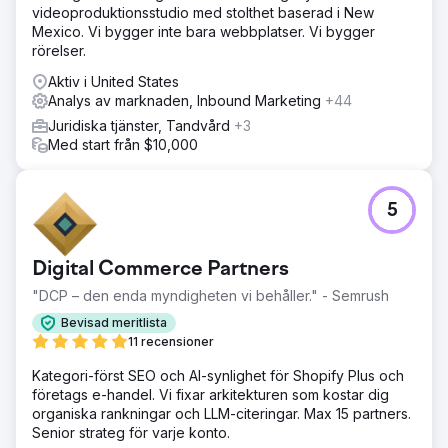
videoproduktionsstudio med stolthet baserad i New
Lösning
Mexico. Vi bygger inte bara webbplatser. Vi bygger
Anchour gav fullservicesupport, inklusive
rörelser.
varumärkesstrategi, webbdesign, medieplanering, kreativ
utveckling och marknadsföring via sökmotorer. Efter
Aktiv i United States
granskning av Waldens webbplats, kommunikation och
Analys av marknaden, Inbound Marketing
+44
medlemsbas identifierade Anchour viktiga
Juridiska tjänster, Tandvård
+3
förbättringsområden. De levererade tillgångar som
Med start från $10,000
varumärkesriktlinjer, innehåll i sociala medier, e-
postkampanjer (via Klaviyo) och uppkopplade TV-
reklammaterial (via MNTN). Anchor integrerat med
Waldens team, med hjälp av Slack och
5
projektledningsverktyg för sömlöst utförande.
Resultat
Digital Commerce Partners
Anchours arbete har gett betydande resultat, där Walden
uppnådde sin första positiva medlemstillväxt sedan 2022
"DCP – den enda myndigheten vi behåller." - Semrush
samtidigt som utgifterna minskade med 75 %. Deras
Bevisad meritlista
varumärkesåterställning har satt företaget på en ny väg
11 recensioner
för framgång, med konsekvent månatlig tillväxt sedan
partnerskapet började. Anchours fokus på handling, tydlig
Kategori-först SEO och AI-synlighet för Shopify Plus och
kommunikation och djup integration med Waldens team
företags e-handel. Vi fixar arkitekturen som kostar dig
har gjort dem till en pålitlig förlängning av
organiska rankningar och LLM-citeringar. Max 15 partners.
marknadsavdelningen, vilket ger påtaglig affärseffekt.
Senior strateg för varje konto.