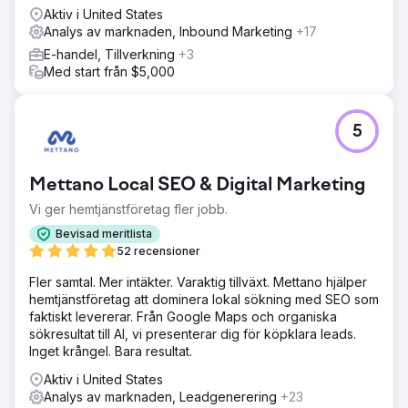
Aktiv i United States
Gå till byråsida
Analys av marknaden, Inbound Marketing
+17
E-handel, Tillverkning
+3
Med start från $5,000
5
Mettano Local SEO & Digital Marketing
Vi ger hemtjänstföretag fler jobb.
Bevisad meritlista
52 recensioner
Fler samtal. Mer intäkter. Varaktig tillväxt. Mettano hjälper
hemtjänstföretag att dominera lokal sökning med SEO som
faktiskt levererar. Från Google Maps och organiska
sökresultat till AI, vi presenterar dig för köpklara leads.
Inget krångel. Bara resultat.
Aktiv i United States
Analys av marknaden, Leadgenerering
+23