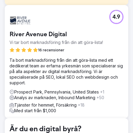
Utmaning
4.9
Miljontals människor letar online efter hjälp med sin ADHD,
och ADDA hittades inte av 99,9 % av dessa människor –
inte på grund av bristande auktoritet, utan för att de inte
River Avenue Digital
kunde konkurrera med dem med en SEO-strategi. Detta
innebar att ADDAs genuina röst översköljdes av
Vi tar bort marknadsföring från din att göra-lista!
vinstdrivna företag.
16 recensioner
Lösning
Ta bort marknadsföring från din att göra-lista med ett
Innehållsstrategi – från analys till exekvering 1. Sökord och
dedikerat team av erfarna yrkesmän som specialiserar sig
konverteringsmappning 2. Internlänkinriktning,
på alla aspekter av digital marknadsföring. Vi är
innehållsrensning och arbete på sidan 3 Omvänd
specialiserade på SEO, lokal SEO och webbdesign och
konstruktion och vinnande utvalda utdrag 4.
support.
Implementerade EEAT-riktlinjer
Prospect Park, Pennsylvania, United States
+1
Resultat
Analys av marknaden, Inbound Marketing
+50
Inom 12 månader sköt ADD.org:s organiska räckvidd i
höjden: - 233 % ökning av organisk söktrafik och nådde
Tjänster för hemmet, Försäkring
+18
114 548 fler personer per månad. - 254 utvalda utdrag
Med start från $1,000
vann – en ökning med 630,77 %. - 3 532 sökord rankade
bland de 20 bästa – en ökning med 87,6 %.
Är du en digital byrå?