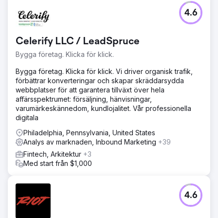
Utmaning
4.6
Skapa ett nytt konsumentfokuserat epoxivarumärke från
vår företags B2B-tillverkare.
Lösning
Celerify LLC / LeadSpruce
Perfect Afternoon utvecklade en ny Entropy Resin-
Bygga företag. Klicka för klick.
webbplats med anpassad backend-programmering på
WordPress och WooCommerce. De integrerade det med
Bygga företag. Klicka för klick. Vi driver organisk trafik,
vårt ERP och Salesforce CRM, genomförde
förbättrar konverteringar och skapar skräddarsydda
marknadsanalyser och hanterar vår SEO och SEM, vilket
webbplatser för att garantera tillväxt över hela
förbättrade vår onlinenärvaro effektivt.
affärsspektrumet: försäljning, hänvisningar,
varumärkeskännedom, kundlojalitet. Vår professionella
Resultat
digitala
Sedan relanseringen har försäljningen ökat med 56 %
hittills. Integration med vårt CRM förenklar marknadsföring
Philadelphia, Pennsylvania, United States
till slutkonsumenter och underlättar länkning av sociala
Analys av marknaden, Inbound Marketing
+39
kampanjer till vår webbplats för mer information.
Fintech, Arkitektur
+3
Utbildningsinnehåll har prisats och sett ökade SM-
Med start från $1,000
ambassadörsförfrågningar.
Gå till byråsida
4.6