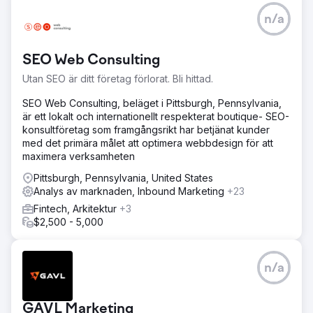
från förbättringar. Dessa förbättringar ledde till lägre CPA
och högre kundbehållning, med den organiska rankingen
n/a
som fortsatte att stiga.
SEO Web Consulting
Gå till byråsida
Utan SEO är ditt företag förlorat. Bli hittad.
SEO Web Consulting, beläget i Pittsburgh, Pennsylvania,
är ett lokalt och internationellt respekterat boutique- SEO-
konsultföretag som framgångsrikt har betjänat kunder
med det primära målet att optimera webbdesign för att
maximera verksamheten
Pittsburgh, Pennsylvania, United States
Analys av marknaden, Inbound Marketing
+23
Fintech, Arkitektur
+3
$2,500 - 5,000
n/a
GAVL Marketing