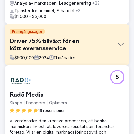
Analys av marknaden, Leadgenerering
+23
Tjänster för hemmet, E-handel
+3
$1,000 - $5,000
Framgångssagor
Driver 75% tillväxt för en
köttleveransservice
$
500,000
2024
11
månader
Utmaning
5
Walden Local, en modern bondemarknad, behövde
modernisera sin digitala upplevelse och etablera ett
hållbart, konsekvent sätt att växa sin medlemsbas. Med ett
Rad5 Media
sjunkande medlemsantal sedan 2022 stod företaget inför
betydande utmaningar när det gäller att skapa ett
Skapa | Engagera | Optimera
sammanhållet varumärke och effektiv
19 recensioner
marknadsföringsstrategi. De krävde en partner för att
förbättra sitt varumärke, webbplats och
Vi värdesätter den kreativa processen, att berika
marknadsföringsinsatser för att vända saker och driva
människors liv och att leverera resultat som förändrar
mätbar tillväxt.
företag. Vi är en digital marknadsföringsbyrå och