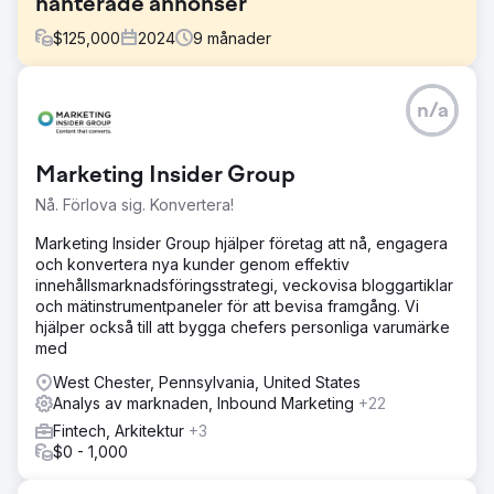
hanterade annonser
$
125,000
2024
9
månader
Utmaning
n/a
Perfect Afternoon gjorde om en resewebbplats för att
möta SEO-tekniska krav, vilket förbättrade prestanda och
synlighet. De skapade riktade målsidor, länkade dem till
Marketing Insider Group
en strategisk betald annonskampanj och nådde
betydande framgångar genom att öka intjänad, organisk
Nå. Förlova sig. Konvertera!
trafik och omvandlingar.
Marketing Insider Group hjälper företag att nå, engagera
Lösning
och konvertera nya kunder genom effektiv
Vi genomförde en omfattande platsrevision, identifierade
innehållsmarknadsföringsstrategi, veckovisa bloggartiklar
tekniska problem och genomförde korrigeringar. Vi
och mätinstrumentpaneler för att bevisa framgång. Vi
jämförde webbplatsens hastighet, prestanda och mobila
hjälper också till att bygga chefers personliga varumärke
UX, vilket ledde till riktade förbättringar. Dessa
med
ansträngningar resulterade i en genomsnittlig ökning av
antalet omvandlingar med 29 %, vilket visar hur effektiva
West Chester, Pennsylvania, United States
våra optimeringar är.
Analys av marknaden, Inbound Marketing
+22
Fintech, Arkitektur
+3
Resultat
$0 - 1,000
Den resefokuserade bokningssidan uppnådde bättre
organiska placeringar och ökade mobilkonverteringar