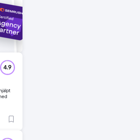
4.9
hjälpt
 med