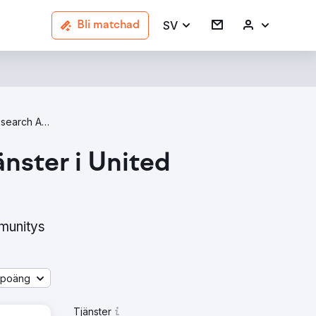
SV
Bli matchad
Market Research Agencies In United Kingdom
nster i United
munitys
åpoäng
Tjänster