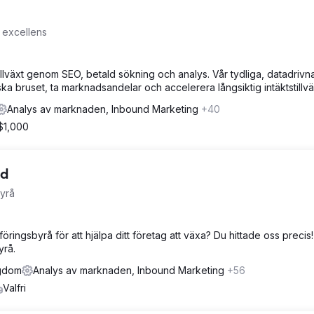
 excellens
växt genom SEO, betald sökning och analys. Vår tydliga, datadrivn
ska bruset, ta marknadsandelar och accelerera långsiktig intäktstillvä
Analys av marknaden, Inbound Marketing
+40
 $1,000
td
byrå
öringsbyrå för att hjälpa ditt företag att växa? Du hittade oss precis!
yrå.
ngdom
Analys av marknaden, Inbound Marketing
+56
Valfri