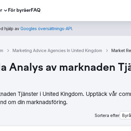
r
För byråer
FAQ
d hjälp av
Googles översättnings-API
.
om
Marketing Advice Agencies In United Kingdom
la Analys av marknaden Tjä
knaden Tjänster i United Kingdom. Upptäck vår com
nd om din marknadsföring.
Sortera efter
Byr