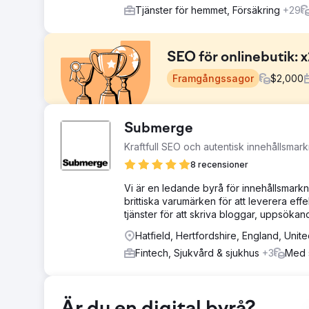
Tjänster för hemmet, Försäkring
+29
SEO för onlinebutik: x
Framgångssagor
$
2,000
Utmaning
Submerge
OLAY är en stor internationell kosmetika- och hudvårds
Kraftfull SEO och autentisk innehållsmar
länder. - Behovet av att nå toppen av sökresultaten för 
8 recensioner
Lösning
Elit-Web-teamet analyserade webbplatsen och huvudk
Vi är en ledande byrå för innehållsmarkn
webbresursen för fel och brister, utvecklade en strate
brittiska varumärken för att leverera effe
webbplatsen och det befintliga innehållet optimerades
tjänster för att skriva bloggar, uppsök
Resultat
Hatfield, Hertfordshire, England, Uni
Om tidigare de organiska trafikvolymerna på vår webbpl
Fintech, Sjukvård & sjukhus
+3
Med s
vare Elit-Web-teamets arbete. Nu får vi nästan två och 
Gå till byråsida