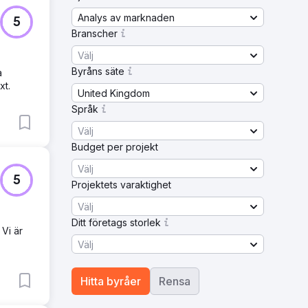
Analys av marknaden
5
Branscher
Välj
Byråns säte
a
xt.
United Kingdom
Språk
Välj
Budget per projekt
Välj
5
Projektets varaktighet
Välj
Ditt företags storlek
 Vi är
Välj
Hitta byråer
Rensa