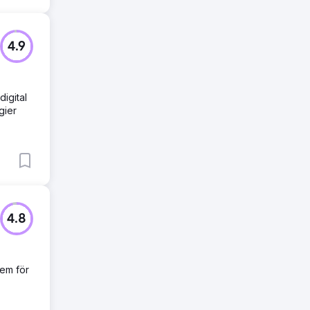
4.9
igital
gier
4.8
dem för