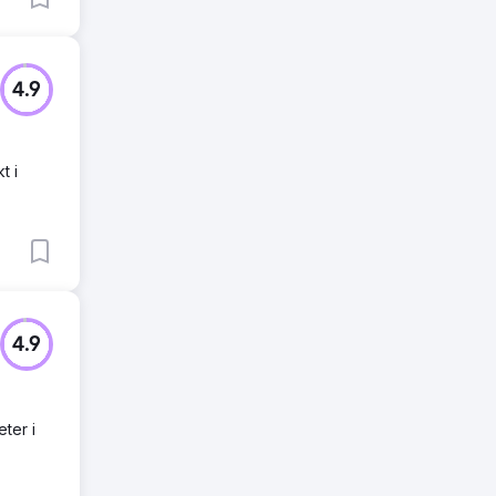
4.9
t i
4.9
eter i