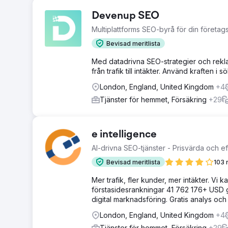
Devenup SEO
Multiplattforms SEO-byrå för din företagst
Bevisad meritlista
Med datadrivna SEO-strategier och rekla
från trafik till intäkter. Använd kraften i
London, England, United Kingdom
+4
Tjänster för hemmet, Försäkring
+29
e intelligence
AI-drivna SEO-tjänster - Prisvärda och ef
Bevisad meritlista
103 
Mer trafik, fler kunder, mer intäkter. Vi 
förstasidesrankningar 41 762 176+ USD 
digital marknadsföring. Gratis analys och 
London, England, United Kingdom
+4
Tjänster för hemmet, Försäkring
+29