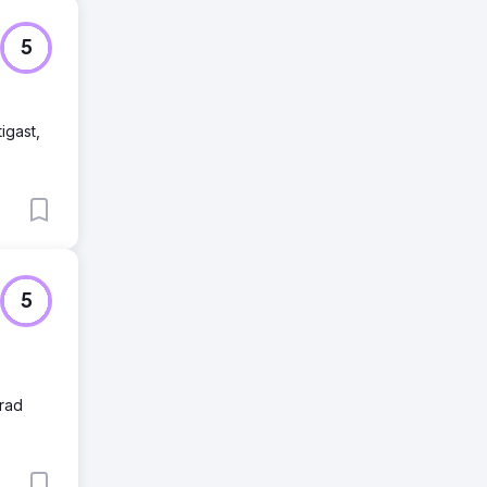
5
igast,
5
erad