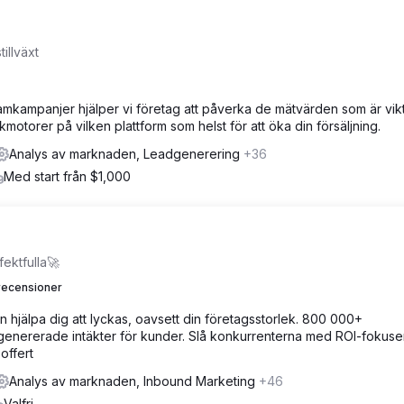
illväxt
mkampanjer hjälper vi företag att påverka de mätvärden som är vikt
 sökmotorer på vilken plattform som helst för att öka din försäljning.
Analys av marknaden, Leadgenerering
+36
Med start från $1,000
fektfulla🚀
recensioner
kan hjälpa dig att lyckas, oavsett din företagsstorlek. 800 000+
genererade intäkter för kunder. Slå konkurrenterna med ROI-fokus
offert
Analys av marknaden, Inbound Marketing
+46
Valfri