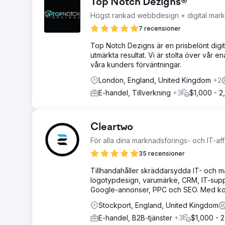
Top Notch Dezigns®
Högst rankad webbdesign + digital mar
7 recensioner
Top Notch Dezigns är en prisbelönt digi
utmärkta resultat. Vi är stolta över vår
våra kunders förväntningar.
London, England, United Kingdom
+2
E-handel, Tillverkning
+3
$1,000 - 2
Cleartwo
För alla dina marknadsförings- och IT-af
35 recensioner
Tillhandahåller skräddarsydda IT- och ma
logotypdesign, varumärke, CRM, IT-suppo
Google-annonser, PPC och SEO. Med kon
Stockport, England, United Kingdom
E-handel, B2B-tjänster
+3
$1,000 - 