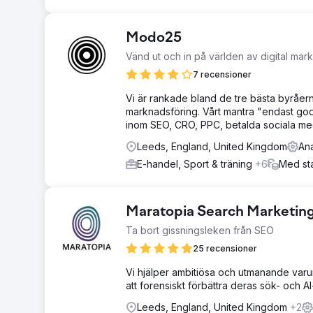
Modo25
Vänd ut och in på världen av digital mar
7 recensioner
Vi är rankade bland de tre bästa byråer
marknadsföring. Vårt mantra "endast goda
inom SEO, CRO, PPC, betalda sociala medie
Leeds, England, United Kingdom
An
E-handel, Sport & träning
+6
Med sta
Maratopia Search Marketing
Ta bort gissningsleken från SEO
25 recensioner
Vi hjälper ambitiösa och utmanande varu
att forensiskt förbättra deras sök- och AI
Leeds, England, United Kingdom
+2