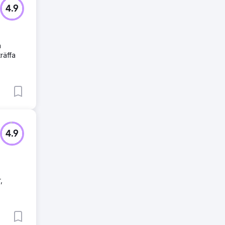
4.9
a
räffa
4.9
,