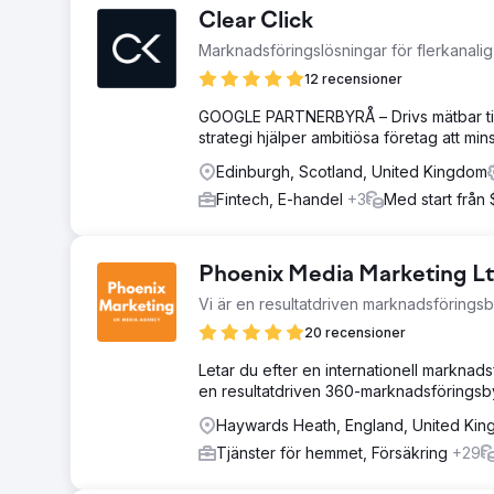
Clear Click
Marknadsföringslösningar för flerkanalig
12 recensioner
GOOGLE PARTNERBYRÅ – Drivs mätbar till
strategi hjälper ambitiösa företag att min
Edinburgh, Scotland, United Kingdom
Fintech, E-handel
+3
Med start från
Phoenix Media Marketing L
Vi är en resultatdriven marknadsförings
20 recensioner
Letar du efter en internationell marknadsf
en resultatdriven 360-marknadsföringsb
Haywards Heath, England, United Ki
Tjänster för hemmet, Försäkring
+29