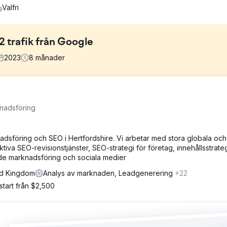
Valfri
2 trafik från Google
2023
8
månader
butik på nätet. Utmaning: - Små trafikvolymer, givet verksamheten i f
knadsföring
vissa frågor. – Viljan att på kort sikt täcka en större målgrupp.
onkurrenterna, såväl som målgruppen. Därefter kontrollerade den
adsföring och SEO i Hertfordshire. Vi arbetar med stora globala och
gi för ytterligare optimering och marknadsföring. Nytt innehåll skapa
ktiva SEO-revisionstjänster, SEO-strategi för företag, innehållsstrateg
.
ande marknadsföring och sociala medier
ted Kingdom
Analys av marknaden, Leadgenerering
+22
ats var cirka 53 000 besök från sök, så ökade siffran till 121 000 t
tart från $2,500
en halv gånger mer trafik från sök.