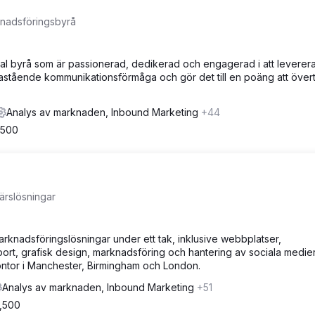
knadsföringsbyrå
tal byrå som är passionerad, dedikerad och engagerad i att leverer
 enastående kommunikationsförmåga och gör det till en poäng att övert
Analys av marknaden, Inbound Marketing
+44
,500
färslösningar
rknadsföringslösningar under ett tak, inklusive webbplatser,
rt, grafisk design, marknadsföring och hantering av sociala medier
tor i Manchester, Birmingham och London.
Analys av marknaden, Inbound Marketing
+51
2,500